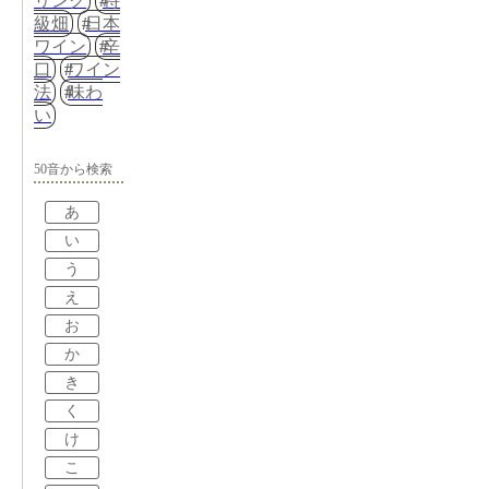
リング
特
級畑
日本
ワイン
辛
口
ワイン
法
味わ
い
50音から検索
あ
い
う
え
お
か
き
く
け
こ