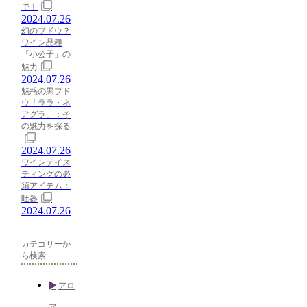
で！
2024.07.26
幻のブドウ？
ワイン品種
「小公子」の
魅力
2024.07.26
魅惑の黒ブド
ウ「ララ・ネ
アグラ」：そ
の魅力を探る
2024.07.26
ワインテイス
ティングの必
須アイテム：
吐器
2024.07.26
カテゴリーか
ら検索
アロ
マ