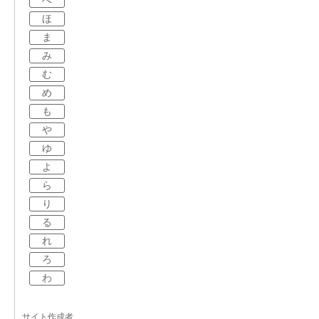
へ
ほ
ま
み
む
め
も
や
ゆ
よ
ら
り
る
れ
ろ
わ
サイト作成者