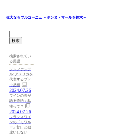
偉大なるブルゴーニュ ～ボンヌ・マールを探求～
検索
検索されてい
る用語
ジンファンデ
ル: アメリカを
代表するブド
ウ品種
2024.07.26
ワインの涙が
語る物語：粘
性って？
2024.07.26
フランスワイ
ンの「モワル
ー」甘口と勘
違いしない