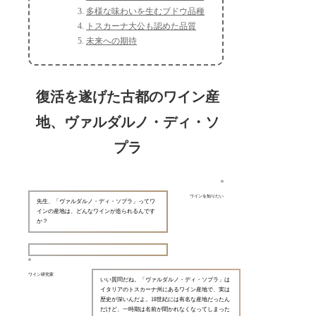
多様な味わいを生むブドウ品種
トスカーナ大公も認めた品質
未来への期待
復活を遂げた古都のワイン産
地、ヴァルダルノ・ディ・ソ
プラ
ワインを知りたい
先生、「ヴァルダルノ・ディ・ソプラ」ってワ
インの産地は、どんなワインが造られるんです
か？
ワイン研究家
いい質問だね。「ヴァルダルノ・ディ・ソプラ」は
イタリアのトスカーナ州にあるワイン産地で、実は
歴史が深いんだよ。18世紀には有名な産地だったん
だけど、一時期は名前が聞かれなくなってしまった