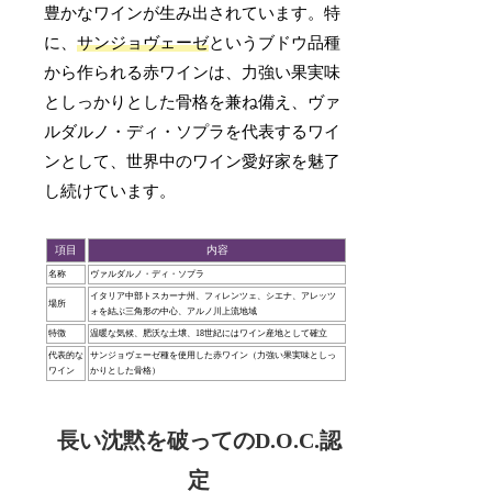
豊かなワインが生み出されています。特
に、
サンジョヴェーゼ
というブドウ品種
から作られる赤ワインは、力強い果実味
としっかりとした骨格を兼ね備え、ヴァ
ルダルノ・ディ・ソプラを代表するワイ
ンとして、世界中のワイン愛好家を魅了
し続けています。
項目
内容
名称
ヴァルダルノ・ディ・ソプラ
イタリア中部トスカーナ州、フィレンツェ、シエナ、アレッツ
場所
ォを結ぶ三角形の中心、アルノ川上流地域
特徴
温暖な気候、肥沃な土壌、18世紀にはワイン産地として確立
代表的な
サンジョヴェーゼ種を使用した赤ワイン（力強い果実味としっ
ワイン
かりとした骨格）
長い沈黙を破ってのD.O.C.認
定