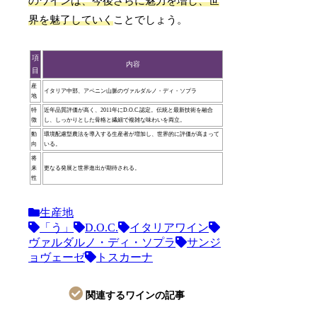
のワインは、今後さらに魅力を増し、世
界を魅了していく
ことでしょう。
項
内容
目
産
イタリア中部、アペニン山脈のヴァルダルノ・ディ・ソプラ
地
特
近年品質評価が高く、2011年にD.O.C.認定。伝統と最新技術を融合
徴
し、しっかりとした骨格と繊細で複雑な味わいを両立。
動
環境配慮型農法を導入する生産者が増加し、世界的に評価が高まって
向
いる。
将
来
更なる発展と世界進出が期待される。
性
生産地
「う」
D.O.C.
イタリアワイン
ヴァルダルノ・ディ・ソプラ
サンジ
ョヴェーゼ
トスカーナ
関連するワインの記事