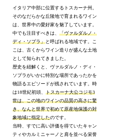
イタリア中部に位置するトスカーナ州。
そのなだらかな丘陵地で育まれるワイン
は、世界中の愛好家を魅了しています。
中でも注目すべきは、
「ヴァルダルノ・
ディ・ソプラ」
と呼ばれる地域です。こ
こは、古くからワイン造りが盛んな土地
として知られてきました。
歴史を紐解くと、ヴァルダルノ・ディ・
ソプラがいかに特別な場所であったかを
物語るエピソードが残されています。時
は18世紀初頭、
トスカーナ大公コジモ3
世は、この地のワインの品質の高さに驚
き、なんと世界で初めて原産地保護の対
象地域に指定した
のです。
当時、すでに高い評価を得ていたキャン
ティやカルミニャーノと肩を並べる栄誉