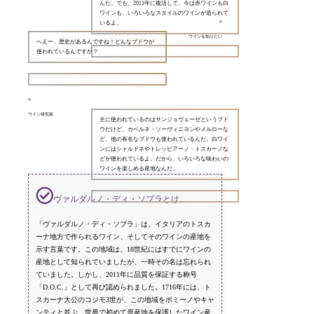
んだ。でも、2011年に復活して、今は赤ワインも白
ワインも、いろいろなスタイルのワインが造られて
いるよ。
ワインを知りたい
へえー、歴史があるんですね！どんなブドウが
使われているんですか？
ワイン研究家
主に使われているのはサンジョヴェーゼというブド
ウだけど、カベルネ・ソーヴィニヨンやメルローな
ど、他の有名なブドウも使われているんだ。白ワイ
ンにはシャルドネやトレッビアーノ・トスカーノな
どが使われているよ。だから、いろいろな味わいの
ワインを楽しめる産地なんだ。
ヴァルダルノ・ディ・ソプラとは。
「ヴァルダルノ・ディ・ソプラ」は、イタリアのトスカ
ーナ地方で作られるワイン、そしてそのワインの産地を
示す言葉です。この地域は、18世紀にはすでにワインの
産地として知られていましたが、一時その名は忘れられ
ていました。しかし、2011年に品質を保証する称号
「D.O.C.」として再び認められました。1716年には、ト
スカーナ大公のコジモ3世が、この地域をポミーノやキャ
ンティと並ぶ、世界で初めて原産地を保護したワイン産