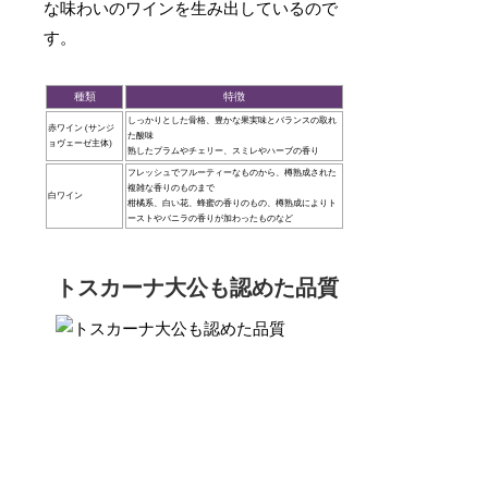
な味わいのワインを生み出しているので
す。
種類
特徴
しっかりとした骨格、豊かな果実味とバランスの取れ
赤ワイン (サンジ
た酸味
ョヴェーゼ主体)
熟したプラムやチェリー、スミレやハーブの香り
フレッシュでフルーティーなものから、樽熟成された
複雑な香りのものまで
白ワイン
柑橘系、白い花、蜂蜜の香りのもの、樽熟成によりト
ーストやバニラの香りが加わったものなど
トスカーナ大公も認めた品質