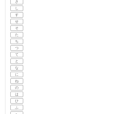
さ
し
す
せ
そ
た
ち
つ
て
と
な
に
ね
の
は
ひ
ふ