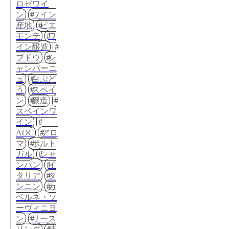
ロゼワイ
ン
ワイン
産地
ピエ
モンテ
ワ
イン醸造
ブドウ
シ
ャンパーニ
ュ
白ぶど
う
スペイ
ン
醸造
スペインワ
イン
AOC
アロ
マ
ポルト
ガル
シャ
ンパン
イ
タリア
タ
ンニン
カ
ベルネ・ソ
ーヴィニヨ
ン
リース