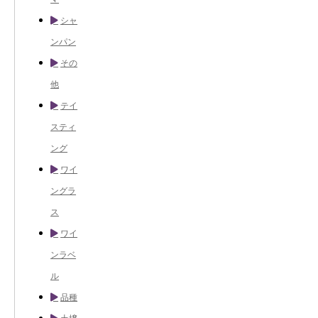
シャ
ンパン
その
他
テイ
スティ
ング
ワイ
ングラ
ス
ワイ
ンラベ
ル
品種