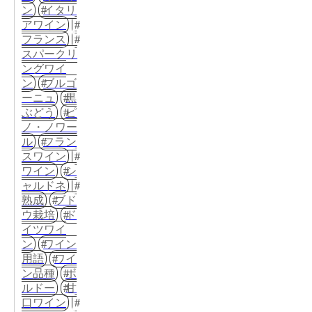
ン
イタリ
アワイン
フランス
スパークリ
ングワイ
ン
ブルゴ
ーニュ
黒
ぶどう
ピ
ノ・ノワー
ル
フラン
スワイン
ワイン
シ
ャルドネ
熟成
ブド
ウ栽培
ド
イツワイ
ン
ワイン
用語
ワイ
ン品種
ボ
ルドー
甘
口ワイン