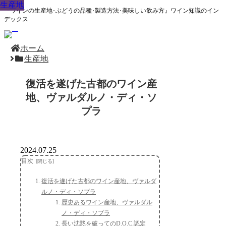
生産地
生産地
生産地
生産地
生産地
生産地
生産地
生産地
生産地
『ワインの生産地･ぶどうの品種･製造方法･美味しい飲み方』ワイン知識のイン
デックス
ホーム
生産地
復活を遂げた古都のワイン産
地、ヴァルダルノ・ディ・ソ
プラ
2024.07.25
目次
復活を遂げた古都のワイン産地、ヴァルダ
ルノ・ディ・ソプラ
歴史あるワイン産地、ヴァルダル
ノ・ディ・ソプラ
長い沈黙を破ってのD.O.C.認定