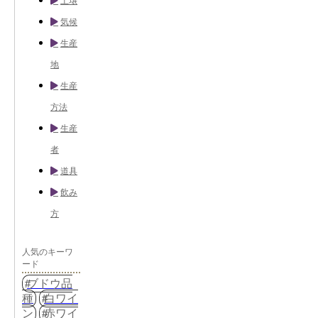
土壌
気候
生産
地
生産
方法
生産
者
道具
飲み
方
人気のキーワ
ード
ブドウ品
種
白ワイ
ン
赤ワイ