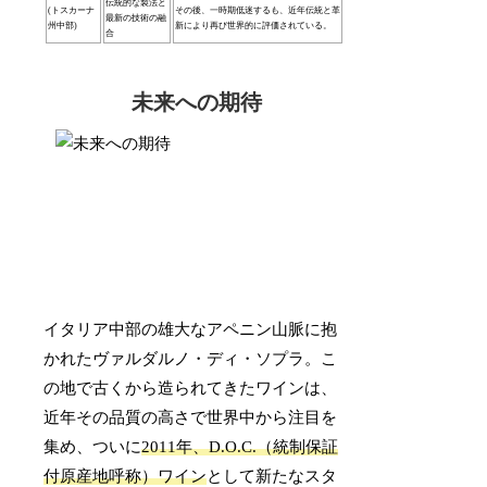
伝統的な製法と
(トスカーナ
その後、一時期低迷するも、近年伝統と革
最新の技術の融
州中部)
新により再び世界的に評価されている。
合
未来への期待
イタリア中部の雄大なアペニン山脈に抱
かれたヴァルダルノ・ディ・ソプラ。こ
の地で古くから造られてきたワインは、
近年その品質の高さで世界中から注目を
集め、ついに
2011年、D.O.C.（統制保証
付原産地呼称）ワイン
として新たなスタ