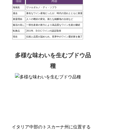
項目
内容
地域名
ヴァルダルノ・ディ・ソプラ
過去
著名なワイン産地だったが、時代の流れとともに衰退
衰退理由
人々の嗜好の変化、新たな銘醸地の台頭など
復活の兆し
一部生産者の努力により高品質なワイン生産が継続
転換点
2011年、D.O.C.ワインの認定取得
現在
伝統と品質が認められ、世界中のワイン愛好家を魅了
多様な味わいを生むブドウ品
種
イタリア中部のトスカーナ州に位置する