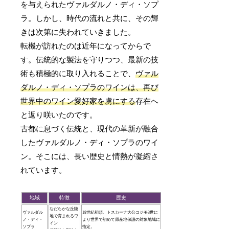
を与えられたヴァルダルノ・ディ・ソプ
ラ。しかし、時代の流れと共に、その輝
きは次第に失われていきました。
転機が訪れたのは近年になってからで
す。伝統的な製法を守りつつ、最新の技
術も積極的に取り入れることで、
ヴァル
ダルノ・ディ・ソプラのワインは、再び
世界中のワイン愛好家を虜にする
存在へ
と返り咲いたのです。
古都に息づく伝統と、現代の革新が融合
したヴァルダルノ・ディ・ソプラのワイ
ン。そこには、長い歴史と情熱が凝縮さ
れています。
地域
特徴
歴史
なだらかな丘陵
ヴァルダル
18世紀初頭、トスカーナ大公コジモ3世に
地で育まれるワ
ノ・ディ・
より世界で初めて原産地保護の対象地域に
イン
ソプラ
指定。