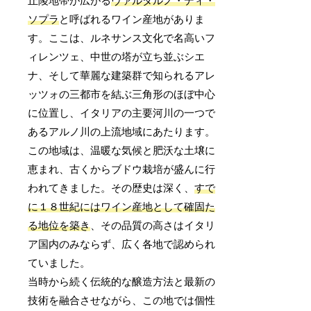
丘陵地帯が広がる
ヴァルダルノ・ディ・
ソプラ
と呼ばれるワイン産地がありま
す。ここは、ルネサンス文化で名高いフ
ィレンツェ、中世の塔が立ち並ぶシエ
ナ、そして華麗な建築群で知られるアレ
ッツォの三都市を結ぶ三角形のほぼ中心
に位置し、イタリアの主要河川の一つで
あるアルノ川の上流地域にあたります。
この地域は、温暖な気候と肥沃な土壌に
恵まれ、古くからブドウ栽培が盛んに行
われてきました。その歴史は深く、
すで
に１８世紀にはワイン産地として確固た
る地位を築き
、その品質の高さはイタリ
ア国内のみならず、広く各地で認められ
ていました。
当時から続く伝統的な醸造方法と最新の
技術を融合させながら、この地では個性