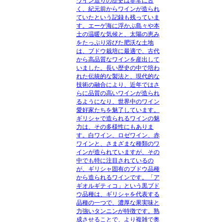
ワイン造りの歴史は非常に古
く、紀元前からワインが造られ
ていたという記録も残っていま
す。エーゲ海に浮かぶ島々や本
土の温暖な気候と、太陽の恵み
をたっぷり浴びた肥沃な土地
は、ブドウ栽培に最適で、古代
から高品質なワインを産出して
いました。長い歴史の中で培わ
れた伝統的な製法と、現代的な
技術の融合により、近年ではさ
らに品質の高いワインが造られ
るようになり、世界中のワイン
愛好家たちを魅了しています。
ギリシャで造られるワインの魅
力は、その多様性にもありま
す。白ワイン、ロゼワイン、赤
ワインと、さまざまな種類のワ
インが造られていますが、その
中でも特に注目されているの
が、ギリシャ固有のブドウ品種
から造られるワインです。「ア
ギオルギティコ」という黒ブド
ウ品種は、ギリシャを代表する
品種の一つで、濃厚な果実味と
力強いタンニンが特徴です。熟
成させることで、より複雑で奥