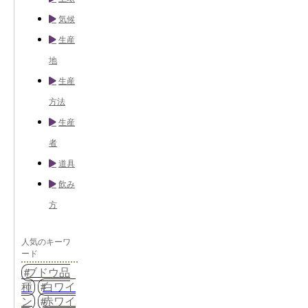
気候
生産
地
生産
方法
生産
者
道具
飲み
方
人気のキーワ
ード
ブドウ品
種
白ワイ
ン
赤ワイ