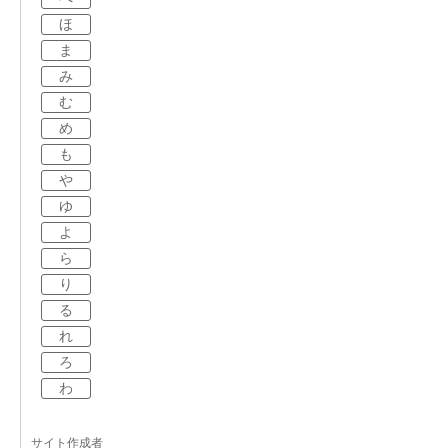
ほ
ま
み
む
め
も
や
ゆ
よ
ら
り
る
れ
ろ
わ
サイト作成者