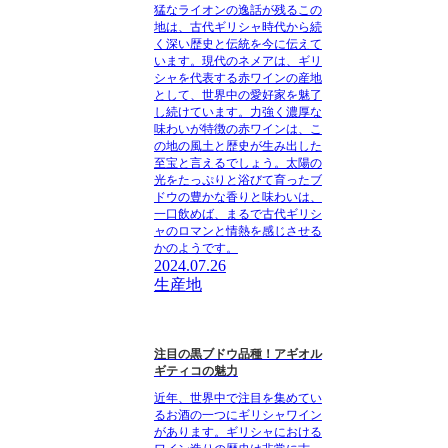
猛なライオンの逸話が残るこの
地は、古代ギリシャ時代から続
く深い歴史と伝統を今に伝えて
います。現代のネメアは、ギリ
シャを代表する赤ワインの産地
として、世界中の愛好家を魅了
し続けています。力強く濃厚な
味わいが特徴の赤ワインは、こ
の地の風土と歴史が生み出した
至宝と言えるでしょう。太陽の
光をたっぷりと浴びて育ったブ
ドウの豊かな香りと味わいは、
一口飲めば、まるで古代ギリシ
ャのロマンと情熱を感じさせる
かのようです。
2024.07.26
生産地
注目の黒ブドウ品種！アギオル
ギティコの魅力
近年、世界中で注目を集めてい
るお酒の一つにギリシャワイン
があります。ギリシャにおける