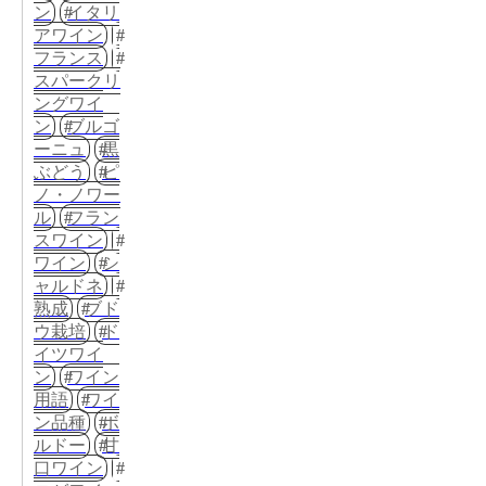
ン
イタリ
アワイン
フランス
スパークリ
ングワイ
ン
ブルゴ
ーニュ
黒
ぶどう
ピ
ノ・ノワー
ル
フラン
スワイン
ワイン
シ
ャルドネ
熟成
ブド
ウ栽培
ド
イツワイ
ン
ワイン
用語
ワイ
ン品種
ボ
ルドー
甘
口ワイン