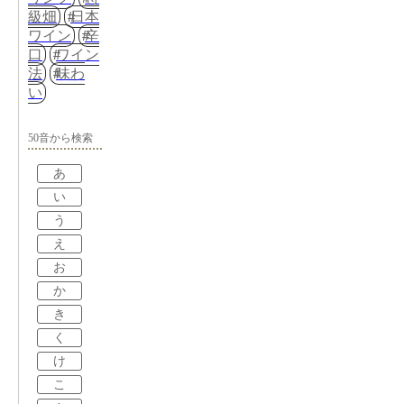
級畑
日本
ワイン
辛
口
ワイン
法
味わ
い
50音から検索
あ
い
う
え
お
か
き
く
け
こ