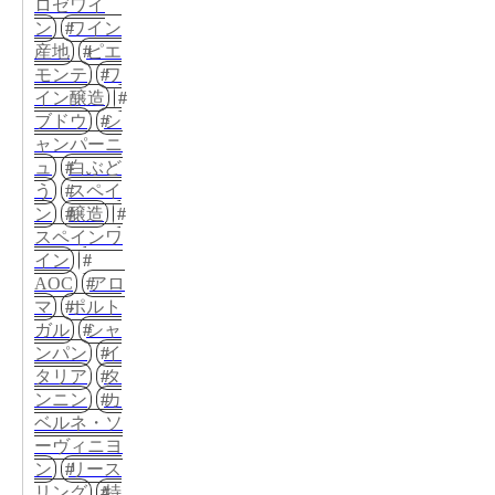
ロゼワイ
ン
ワイン
産地
ピエ
モンテ
ワ
イン醸造
ブドウ
シ
ャンパーニ
ュ
白ぶど
う
スペイ
ン
醸造
スペインワ
イン
AOC
アロ
マ
ポルト
ガル
シャ
ンパン
イ
タリア
タ
ンニン
カ
ベルネ・ソ
ーヴィニヨ
ン
リース
リング
特