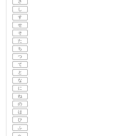
さ
し
す
せ
そ
た
ち
つ
て
と
な
に
ね
の
は
ひ
ふ
へ