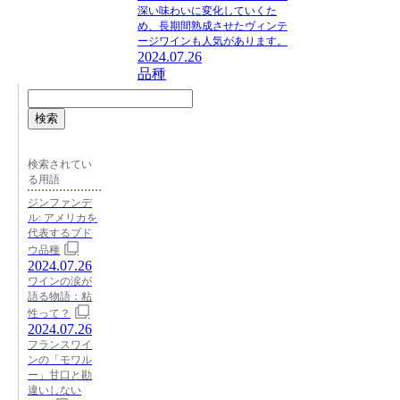
深い味わいに変化していくた
め、長期間熟成させたヴィンテ
ージワインも人気があります。
2024.07.26
品種
検索
検索されてい
る用語
ジンファンデ
ル: アメリカを
代表するブド
ウ品種
2024.07.26
ワインの涙が
語る物語：粘
性って？
2024.07.26
フランスワイ
ンの「モワル
ー」甘口と勘
違いしない