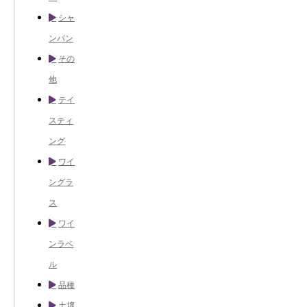
シャ
ンパン
その
他
テイ
スティ
ング
ワイ
ングラ
ス
ワイ
ンラベ
ル
品種
土壌