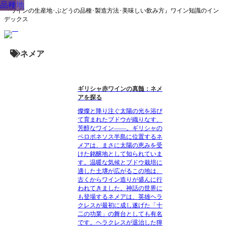
生産地
品種
『ワインの生産地･ぶどうの品種･製造方法･美味しい飲み方』ワイン知識のイン
デックス
ネメア
ギリシャ赤ワインの真髄：ネメ
アを探る
燦燦と降り注ぐ太陽の光を浴び
て育まれたブドウが織りなす、
芳醇なワイン――。ギリシャの
ペロポネソス半島に位置するネ
メアは、まさに太陽の恵みを受
けた銘醸地として知られていま
す。温暖な気候とブドウ栽培に
適した土壌が広がるこの地は、
古くからワイン造りが盛んに行
われてきました。神話の世界に
も登場するネメアは、英雄ヘラ
クレスが最初に成し遂げた「十
二の功業」の舞台としても有名
です。ヘラクレスが退治した獰