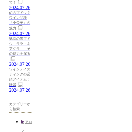
で！
2024.07.26
幻のブドウ？
ワイン品種
「小公子」の
魅力
2024.07.26
魅惑の黒ブド
ウ「ララ・ネ
アグラ」：そ
の魅力を探る
2024.07.26
ワインテイス
ティングの必
須アイテム：
吐器
2024.07.26
カテゴリーか
ら検索
アロ
マ