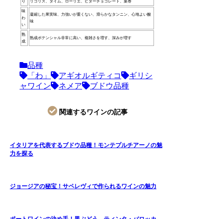
り
リコリス、タイム、ローリエ、ビターチョコレート、葉巻
味
凝縮した果実味、力強いが重くない、滑らかなタンニン、心地よい酸
わ
味
い
熟
熟成ポテンシャル非常に高い、複雑さを増す、深みが増す
成
品種
「わ」
アギオルギティコ
ギリシ
ャワイン
ネメア
ブドウ品種
関連するワインの記事
イタリアを代表するブドウ品種！モンテプルチアーノの魅
力を探る
ジョージアの秘宝！サペレヴィで作られるワインの魅力