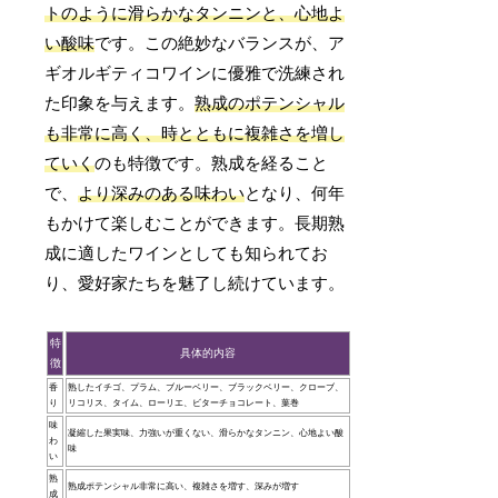
トのように滑らかなタンニンと、心地よ
い酸味
です。この絶妙なバランスが、ア
ギオルギティコワインに優雅で洗練され
た印象を与えます。
熟成のポテンシャル
も非常に高く、時とともに複雑さを増し
ていく
のも特徴です。熟成を経ること
で、
より深みのある味わい
となり、何年
もかけて楽しむことができます。長期熟
成に適したワインとしても知られてお
り、愛好家たちを魅了し続けています。
特
具体的内容
徴
香
熟したイチゴ、プラム、ブルーベリー、ブラックベリー、クローブ、
り
リコリス、タイム、ローリエ、ビターチョコレート、葉巻
味
凝縮した果実味、力強いが重くない、滑らかなタンニン、心地よい酸
わ
味
い
熟
熟成ポテンシャル非常に高い、複雑さを増す、深みが増す
成