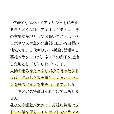
– 代表的な産地ネメアギリシャを代表す
る黒ぶどう品種、アギオルギティコ。そ
の主要な産地として名高いネメアは、ペ
ロポネソス半島の北東部に広がる山間の
地域です。古代ギリシャ神話に登場する
英雄ヘラクレスが、ネメアの獅子を退治
した地としても知られています。
太陽の恵みをたっぷり浴びて育ったブド
ウは、凝縮した果実味と、力強いタンニ
ンを持つワインを生み出します。
しか
し、ネメアの特徴はそれだけではありま
せん。
昼夜の寒暖差が大きく、冷涼な気候はブ
ドウの酸を保ち、エレガントでバランス