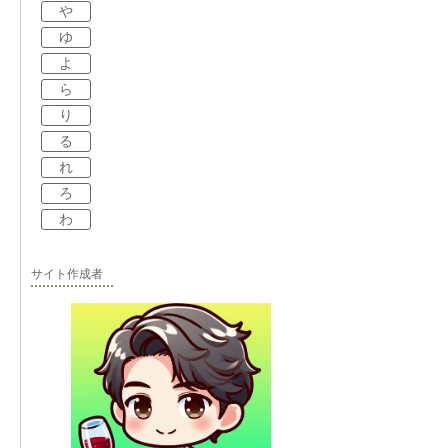
や
ゆ
よ
ら
り
る
れ
ろ
わ
サイト作成者