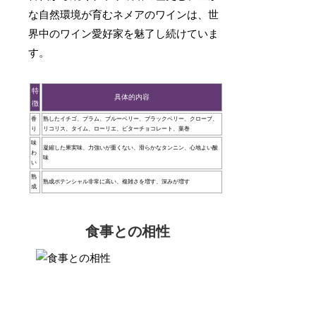
な自然環境が育むネメアのワインは、世
界中のワイン愛好家を魅了し続けていま
す。
特
具体的内容
徴
香
熟したイチゴ、プラム、ブルーベリー、ブラックベリー、クローブ、
り
リコリス、タイム、ローリエ、ビターチョコレート、葉巻
味
凝縮した果実味、力強いが重くない、滑らかなタンニン、心地よい酸
わ
味
い
熟
熟成ポテンシャル非常に高い、複雑さを増す、深みが増す
成
食事との相性