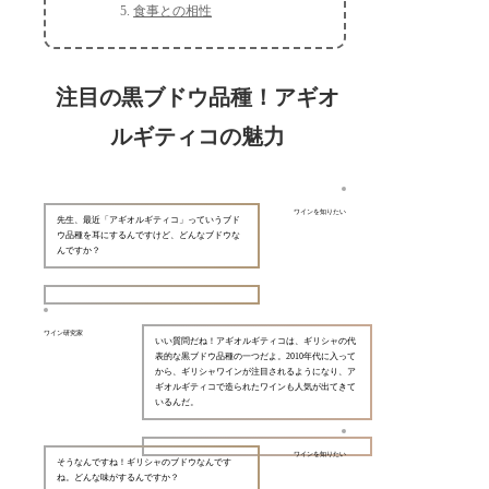
食事との相性
注目の黒ブドウ品種！アギオ
ルギティコの魅力
ワインを知りたい
先生、最近「アギオルギティコ」っていうブド
ウ品種を耳にするんですけど、どんなブドウな
んですか？
ワイン研究家
いい質問だね！アギオルギティコは、ギリシャの代
表的な黒ブドウ品種の一つだよ。2010年代に入って
から、ギリシャワインが注目されるようになり、ア
ギオルギティコで造られたワインも人気が出てきて
いるんだ。
ワインを知りたい
そうなんですね！ギリシャのブドウなんです
ね。どんな味がするんですか？