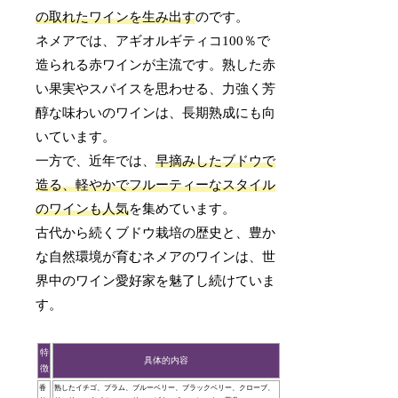
の取れたワインを生み出す
のです。
ネメアでは、アギオルギティコ100％で
造られる赤ワインが主流です。熟した赤
い果実やスパイスを思わせる、力強く芳
醇な味わいのワインは、長期熟成にも向
いています。
一方で、近年では、
早摘みしたブドウで
造る、軽やかでフルーティーなスタイル
のワインも人気
を集めています。
古代から続くブドウ栽培の歴史と、豊か
な自然環境が育むネメアのワインは、世
界中のワイン愛好家を魅了し続けていま
す。
特
具体的内容
徴
香
熟したイチゴ、プラム、ブルーベリー、ブラックベリー、クローブ、