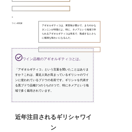
ワイン研究家
アギオルギティコは、果実味が豊かで、まろやかな
タンニンが特徴だよ。特に、ネメアという地域で作
られるアギオルギティコは有名で、熟成するとさら
に複雑な味わいになるんだ。
ワイン品種のアギオルギティコとは。
「アギオルギティコ」という言葉を聞いたことはありま
すか？これは、最近人気が高まっているギリシャのワイ
ンに使われているブドウの名前です。ギリシャを代表す
る黒ブドウ品種2つのうちの1つで、特にネメアという地
域で多く栽培されています。
近年注目されるギリシャワイ
ン