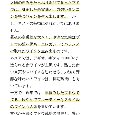
太陽の恵みをたっぷり浴びて育ったブド
ウは、凝縮した果実味と、力強いタンニ
ンを持つワインを生み出します。
しか
し、ネメアの特徴はそれだけではありま
せん。
昼夜の寒暖差が大きく、冷涼な気候はブ
ドウの酸を保ち、エレガントでバランス
の取れたワインを生み出す
のです。
ネメアでは、アギオルギティコ100％で
造られる赤ワインが主流です。熟した赤
い果実やスパイスを思わせる、力強く芳
醇な味わいのワインは、長期熟成にも向
いています。
一方で、近年では、
早摘みしたブドウで
造る、軽やかでフルーティーなスタイル
のワインも人気
を集めています。
古代から続くブドウ栽培の歴史と、豊か