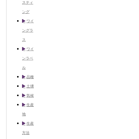
スティ
ング
ワイ
ングラ
ス
ワイ
ンラベ
ル
品種
土壌
気候
生産
地
生産
方法