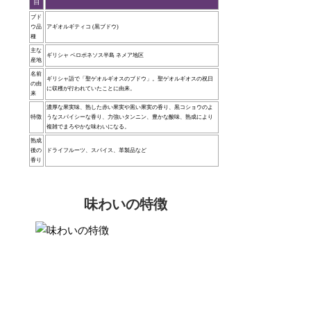
目
ブド
ウ品
アギオルギティコ (黒ブドウ)
種
主な
ギリシャ ペロポネソス半島 ネメア地区
産地
名前
ギリシャ語で「聖ゲオルギオスのブドウ」。聖ゲオルギオスの祝日
の由
に収穫が行われていたことに由来。
来
濃厚な果実味、熟した赤い果実や黒い果実の香り、黒コショウのよ
特徴
うなスパイシーな香り、力強いタンニン、豊かな酸味、熟成により
複雑でまろやかな味わいになる。
熟成
後の
ドライフルーツ、スパイス、革製品など
香り
味わいの特徴