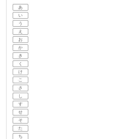
あ
い
う
え
お
か
き
く
け
こ
さ
し
す
せ
そ
た
ち