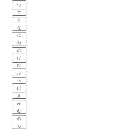
つ
て
と
な
に
ね
の
は
ひ
ふ
へ
ほ
ま
み
む
め
も