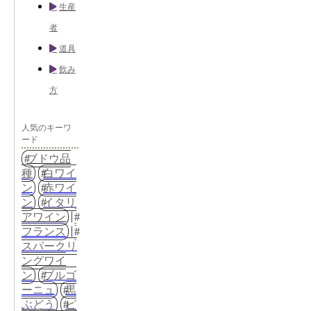
生産
者
道具
飲み
方
人気のキーワ
ード
ブドウ品
種
白ワイ
ン
赤ワイ
ン
イタリ
アワイン
フランス
スパークリ
ングワイ
ン
ブルゴ
ーニュ
黒
ぶどう
ピ