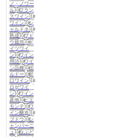
ノ・ノワー
ル
フラン
スワイン
ワイン
シ
ャルドネ
熟成
ブド
ウ栽培
ド
イツワイ
ン
ワイン
用語
ワイ
ン品種
ボ
ルドー
甘
口ワイン
ロゼワイ
ン
ワイン
産地
ピエ
モンテ
ワ
イン醸造
ブドウ
シ
ャンパーニ
ュ
白ぶど