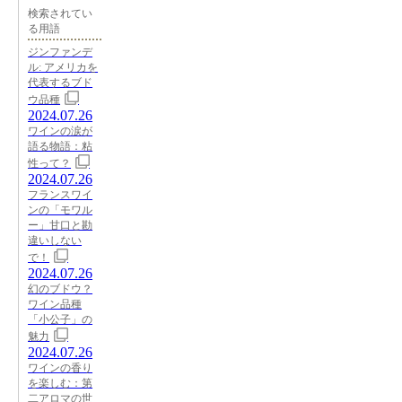
検索されてい
る用語
ジンファンデ
ル: アメリカを
代表するブド
ウ品種
2024.07.26
ワインの涙が
語る物語：粘
性って？
2024.07.26
フランスワイ
ンの「モワル
ー」甘口と勘
違いしない
で！
2024.07.26
幻のブドウ？
ワイン品種
「小公子」の
魅力
2024.07.26
ワインの香り
を楽しむ：第
二アロマの世