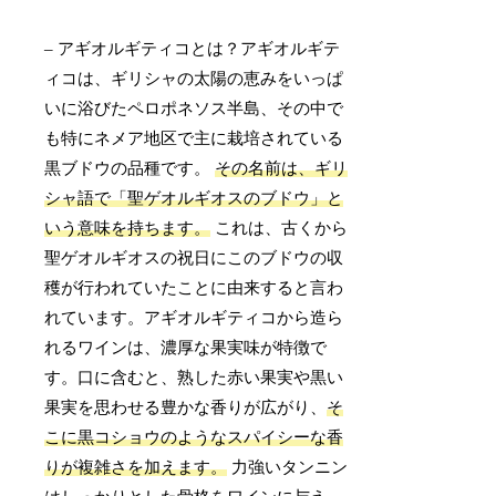
– アギオルギティコとは？アギオルギテ
ィコは、ギリシャの太陽の恵みをいっぱ
いに浴びたペロポネソス半島、その中で
も特にネメア地区で主に栽培されている
黒ブドウの品種です。
その名前は、ギリ
シャ語で「聖ゲオルギオスのブドウ」と
いう意味を持ちます。
これは、古くから
聖ゲオルギオスの祝日にこのブドウの収
穫が行われていたことに由来すると言わ
れています。アギオルギティコから造ら
れるワインは、濃厚な果実味が特徴で
す。口に含むと、熟した赤い果実や黒い
果実を思わせる豊かな香りが広がり、
そ
こに黒コショウのようなスパイシーな香
りが複雑さを加えます。
力強いタンニン