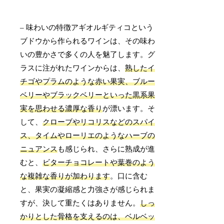
– 味わいの特徴アギオルギティコという
ブドウから作られるワインは、その味わ
いの豊かさで多くの人を魅了します。グ
ラスに注がれたワインからは、
熟したイ
チゴやプラムのような赤い果実、ブルー
ベリーやブラックベリーといった黒系果
実を思わせる濃厚な香り
が漂います。そ
して、
クローブやリコリスなどのスパイ
ス、タイムやローリエのようなハーブの
ニュアンス
も感じられ、さらに熟成が進
むと、
ビターチョコレートや葉巻のよう
な複雑な香りが加わります
。口に含む
と、果実の凝縮感と力強さが感じられま
すが、決して重たくはありません。
しっ
かりとした骨格を支えるのは、ベルベッ