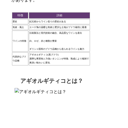
があります。
特徴
詳細
歴史
紀元前からワイン造りの歴史がある
気候・風土
エーゲ海の温暖な気候と肥沃な土地がブドウ栽培に最適
伝統製法と現代技術の融合、高品質なワインを産出
ワインの特徴
白、ロゼ、赤と種類が豊富
ギリシャ固有のブドウ品種から造られるワインも魅力
アギオルギティコ(黒ブドウ)
代表的なブド
濃厚な果実味と力強いタンニンが特徴、熟成により複雑で
ウ品種
奥深い味わいに変化
アギオルギティコとは？