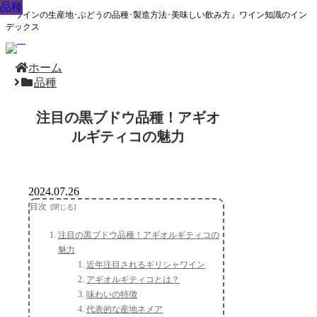
品種
品種
品種
品種
品種
品種
品種
品種
品種
『ワインの生産地･ぶどうの品種･製造方法･美味しい飲み方』ワイン知識のイン
デックス
ホーム
品種
注目の黒ブドウ品種！アギオ
ルギティコの魅力
2024.07.26
目次
注目の黒ブドウ品種！アギオルギティコの
魅力
近年注目されるギリシャワイン
アギオルギティコとは？
味わいの特徴
代表的な産地ネメア