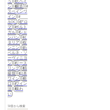
う
スペイ
ン
醸造
スペインワ
イン
AOC
アロ
マ
ポルト
ガル
シャ
ンパン
イ
タリア
タ
ンニン
カ
ベルネ・ソ
ーヴィニヨ
ン
リース
リング
特
級畑
日本
ワイン
辛
口
ワイン
法
味わ
い
50音から検索