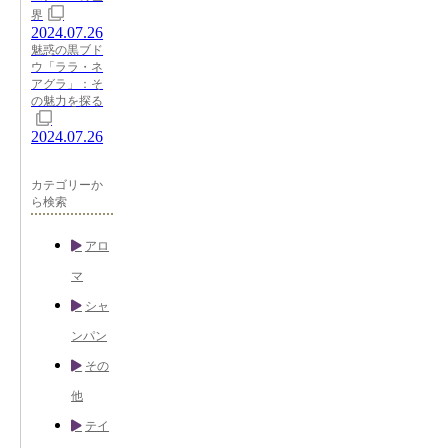
界
2024.07.26
魅惑の黒ブド
ウ「ララ・ネ
アグラ」：そ
の魅力を探る
2024.07.26
カテゴリーか
ら検索
アロ
マ
シャ
ンパン
その
他
テイ