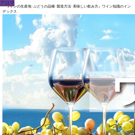
アロマ
アロマ
『ワインの生産地･ぶどうの品種･製造方法･美味しい飲み方』ワイン知識のイン
デックス