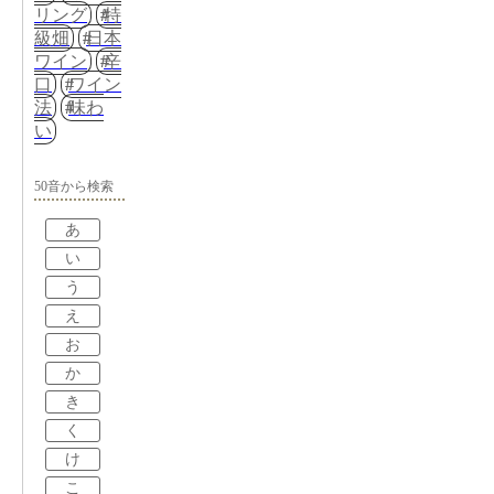
リング
特
級畑
日本
ワイン
辛
口
ワイン
法
味わ
い
50音から検索
あ
い
う
え
お
か
き
く
け
こ