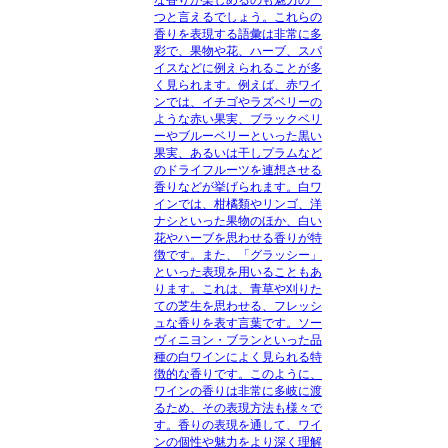
つと言えるでしょう。これらの
香りを表現する語彙は非常に多
彩で、果物や花、ハーブ、スパ
イスなどに例えられることが多
く見られます。例えば、赤ワイ
ンでは、イチゴやラズベリーの
ような赤い果実、ブラックベリ
ーやブルーベリーといった黒い
果実、あるいは干しプラムなど
のドライフルーツを連想させる
香りなどが挙げられます。白ワ
インでは、柑橘類やリンゴ、洋
ナシといった果物のほか、白い
花やハーブを思わせる香りが特
徴です。また、「グラッシー」
といった表現を用いることもあ
ります。これは、青草や刈りた
ての芝生を思わせる、フレッシ
ュな香りを表す言葉です。ソー
ヴィニヨン・ブランといった品
種の白ワインによく見られる特
徴的な香りです。このように、
ワインの香りは非常に多岐に渡
るため、その表現方法も様々で
す。香りの表現を通して、ワイ
ンの個性や魅力をより深く理解