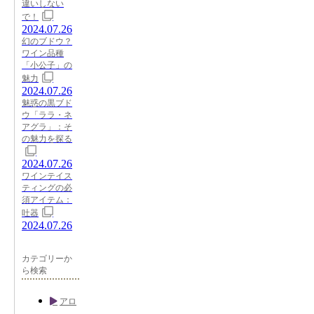
違いしない
で！
2024.07.26
幻のブドウ？
ワイン品種
「小公子」の
魅力
2024.07.26
魅惑の黒ブド
ウ「ララ・ネ
アグラ」：そ
の魅力を探る
2024.07.26
ワインテイス
ティングの必
須アイテム：
吐器
2024.07.26
カテゴリーか
ら検索
アロ