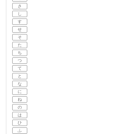
さ
し
す
せ
そ
た
ち
つ
て
と
な
に
ね
の
は
ひ
ふ