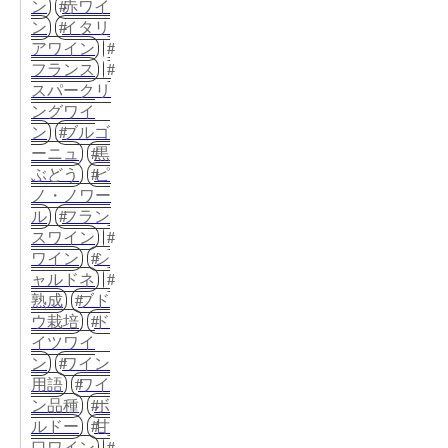
ン
赤ワイ
ン
イタリ
アワイン
フランス
スパークリ
ングワイ
ン
ブルゴ
ーニュ
黒
ぶどう
ピ
ノ・ノワー
ル
フラン
スワイン
ワイン
シ
ャルドネ
熟成
ブド
ウ栽培
ド
イツワイ
ン
ワイン
用語
ワイ
ン品種
ボ
ルドー
甘
口ワイン