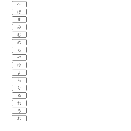
へ
ほ
ま
み
む
め
も
や
ゆ
よ
ら
り
る
れ
ろ
わ