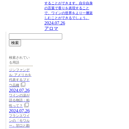
することができます。自分自身
の言葉で香りを表現すること
で、ワインの世界をより一層楽
しむことができるでしょう。
2024.07.26
アロマ
検索
検索されてい
る用語
ジンファンデ
ル: アメリカを
代表するブド
ウ品種
2024.07.26
ワインの涙が
語る物語：粘
性って？
2024.07.26
フランスワイ
ンの「モワル
ー」甘口と勘