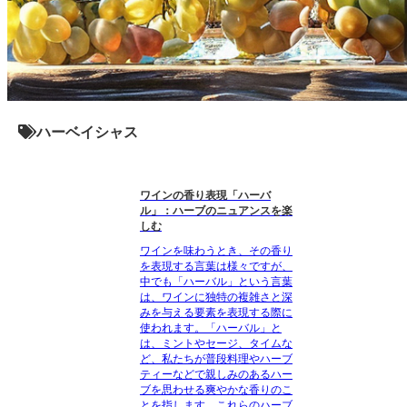
ハーベイシャス
ワインの香り表現「ハーバ
ル」：ハーブのニュアンスを楽
しむ
ワインを味わうとき、その香り
を表現する言葉は様々ですが、
中でも「ハーバル」という言葉
は、ワインに独特の複雑さと深
みを与える要素を表現する際に
使われます。「ハーバル」と
は、ミントやセージ、タイムな
ど、私たちが普段料理やハーブ
ティーなどで親しみのあるハー
ブを思わせる爽やかな香りのこ
とを指します。これらのハーブ