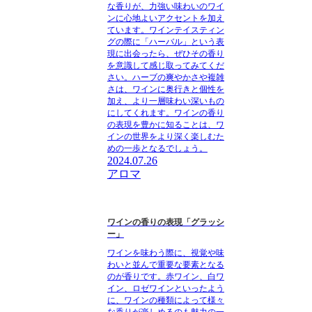
な香りが、力強い味わいのワイ
ンに心地よいアクセントを加え
ています。ワインテイスティン
グの際に「ハーバル」という表
現に出会ったら、ぜひその香り
を意識して感じ取ってみてくだ
さい。ハーブの爽やかさや複雑
さは、ワインに奥行きと個性を
加え、より一層味わい深いもの
にしてくれます。ワインの香り
の表現を豊かに知ることは、ワ
インの世界をより深く楽しむた
めの一歩となるでしょう。
2024.07.26
アロマ
ワインの香りの表現「グラッシ
ー」
ワインを味わう際に、視覚や味
わいと並んで重要な要素となる
のが香りです。赤ワイン、白ワ
イン、ロゼワインといったよう
に、ワインの種類によって様々
な香りが楽しめるのも魅力の一