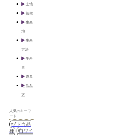
土壌
気候
生産
地
生産
方法
生産
者
道具
飲み
方
人気のキーワ
ード
ブドウ品
種
白ワイ