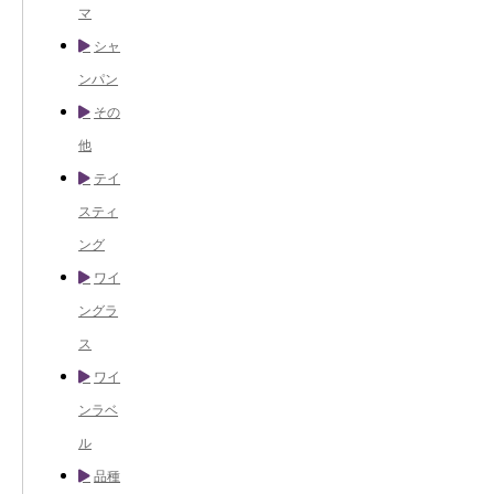
マ
シャ
ンパン
その
他
テイ
スティ
ング
ワイ
ングラ
ス
ワイ
ンラベ
ル
品種