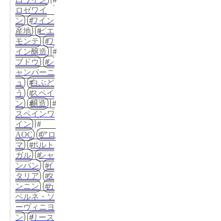
ロゼワイ
ン
ワイン
産地
ピエ
モンテ
ワ
イン醸造
ブドウ
シ
ャンパーニ
ュ
白ぶど
う
スペイ
ン
醸造
スペインワ
イン
AOC
アロ
マ
ポルト
ガル
シャ
ンパン
イ
タリア
タ
ンニン
カ
ベルネ・ソ
ーヴィニヨ
ン
リース