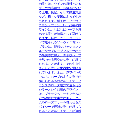
の香りは、ワインの原料となる
ブドウの品種や、栽培されてい
る土壌、気候、そして醸造方法
など、様々な要因によって生み
出されます。例えば、ソーヴィ
ニヨン・ブランという品種の白
ワインは、しばしばハーブを思
わせる香りが特徴として挙げら
れます。特に、ニュージーラン
ドで造られるソーヴィニヨン・
ブランは、鮮烈なパッションフ
ルーツやグレープフルーツなど
の果実香に加え、青草やハーブ
を思わせる爽やかな香りが感じ
られることが多く、その生き生
きとした香りが世界中で愛飲さ
れています。また、赤ワインの
中にも、ハーブのような香りが
感じられるものがあります。フ
ランスのローヌ地方で造られる
シラーという品種の赤ワイン
は、ブラックベリーやプラムな
どの濃厚な果実香に加え、タイ
ムやローズマリーを思わせるス
パイシーで複雑な香りが感じら
れることがあります。この複雑