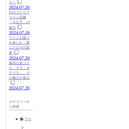
で！
2024.07.26
幻のブドウ？
ワイン品種
「小公子」の
魅力
2024.07.26
ワインの香り
を楽しむ：第
二アロマの世
界
2024.07.26
魅惑の黒ブド
ウ「ララ・ネ
アグラ」：そ
の魅力を探る
2024.07.26
カテゴリーか
ら検索
アロ
マ