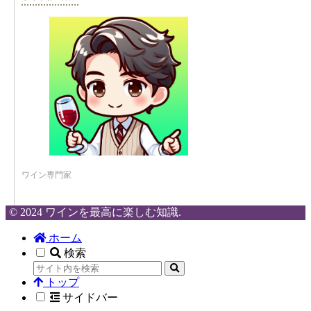
ワイン専門家
© 2024 ワインを最高に楽しむ知識.
ホーム
検索
トップ
サイドバー