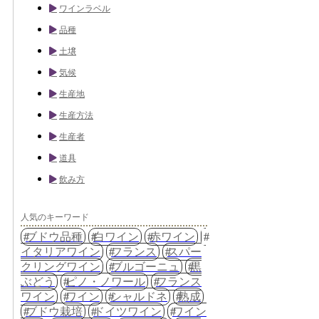
ワインラベル
品種
土壌
気候
生産地
生産方法
生産者
道具
飲み方
人気のキーワード
ブドウ品種
白ワイン
赤ワイン
イタリアワイン
フランス
スパー
クリングワイン
ブルゴーニュ
黒
ぶどう
ピノ・ノワール
フランス
ワイン
ワイン
シャルドネ
熟成
ブドウ栽培
ドイツワイン
ワイン