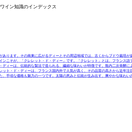
』ワイン知識のインデックス
があります。その南東に広がるディーとその周辺地域では、古くからブドウ栽培が
インこそが、「クレレット・ド・ディー」です。「クレレット」とは、フランス語
・ディーは、伝統的な製法で造られる、繊細な味わいが特徴です。瓶内二次発酵に
レット・ド・ディーは、フランス国内外で人気が高く、その品質の高さから近年注
た、手頃な価格も魅力の一つです。太陽の恵みと伝統が生み出す、爽やかな味わい