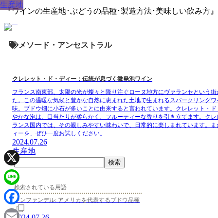
生産地
『ワインの生産地･ぶどうの品種･製造方法･美味しい飲み方
メソード・アンセストラル
クレレット・ド・ディー：伝統が息づく微発泡ワイン
フランス南東部、太陽の光が燦々と降り注ぐローヌ地方にヴァランセという街
た。この温暖な気候と豊かな自然に恵まれた土地で生まれるスパークリングワ
味。ブドウ畑に小石が多いことに由来すると言われています。クレレット・ド
やかな泡は、口当たりが柔らかく、フルーティーな香りを引き立てます。クレ
ランス国内では、その親しみやすい味わいで、日常的に楽しまれています。ま
ィーを、ぜひ一度お試しください。
2024.07.26
生産地
検索
X
検索されている用語
Line
ジンファンデル: アメリカを代表するブドウ品種
Facebook
2024.07.26