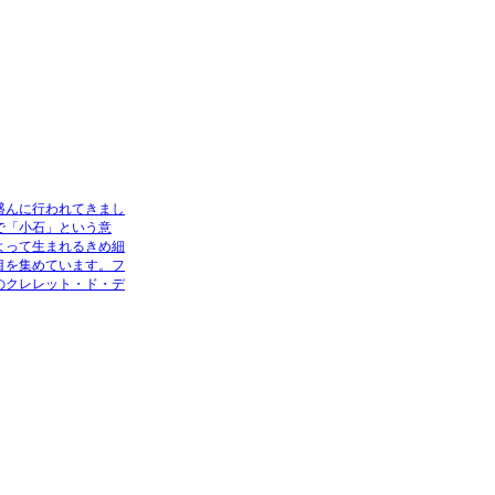
盛んに行われてきまし
で「小石」という意
よって生まれるきめ細
目を集めています。フ
のクレレット・ド・デ