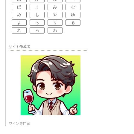
ほ
ま
み
む
め
も
や
ゆ
よ
ら
り
る
れ
ろ
わ
サイト作成者
ワイン専門家