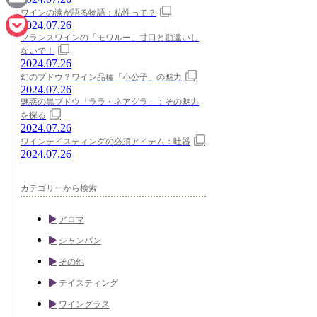
ワインの涙が語る物語：粘性って？
Email
2024.07.26
フランスワインの「モワルー」甘口と勘違いし
Pocket
ないで！
2024.07.26
幻のブドウ？ワイン品種「小公子」の魅力
2024.07.26
魅惑の黒ブドウ「ララ・ネアグラ」：その魅力
を探る
2024.07.26
ワインテイスティングの必須アイテム：吐器
2024.07.26
カテゴリーから検索
アロマ
シャンパン
その他
テイスティング
ワイングラス