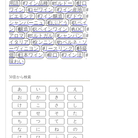
用語
ワイン品種
ボルドー
甘口
ワイン
ロゼワイン
ワイン産地
ピエモンテ
ワイン醸造
ブドウ
シャンパーニュ
白ぶどう
スペイ
ン
醸造
スペインワイン
AOC
アロマ
ポルトガル
シャンパン
イタリア
タンニン
カベルネ・ソ
ーヴィニヨン
リースリング
特級
畑
日本ワイン
辛口
ワイン法
味わい
50音から検索
あ
い
う
え
お
か
き
く
け
こ
さ
し
す
せ
そ
た
ち
つ
て
と
な
に
ね
の
は
ひ
ふ
へ