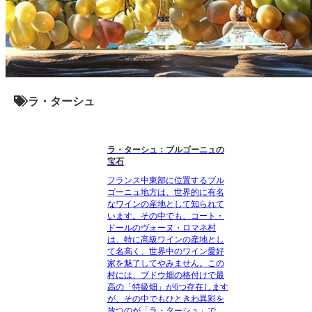
ラ・ターシュ
ラ・ターシュ：ブルゴーニュの
宝石
フランス中東部に位置するブル
ゴーニュ地方は、世界的に有名
なワインの産地として知られて
います。その中でも、コート・
ドールのヴォーヌ・ロマネ村
は、特に高級ワインの産地とし
て名高く、世界中のワイン愛好
家を魅了してやみません。この
村には、ブドウ畑の格付けで最
高の「特級畑」が6つ存在します
が、その中でもひときわ異彩を
放つのが「ラ・ターシュ」で