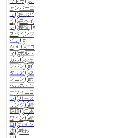
ブドウ
シ
ャンパーニ
ュ
白ぶど
う
スペイ
ン
醸造
スペインワ
イン
AOC
アロ
マ
ポルト
ガル
シャ
ンパン
イ
タリア
タ
ンニン
カ
ベルネ・ソ
ーヴィニヨ
ン
リース
リング
特
級畑
日本
ワイン
辛
口
ワイン
法
味わ
い