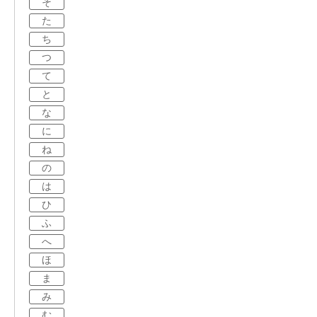
そ
た
ち
つ
て
と
な
に
ね
の
は
ひ
ふ
へ
ほ
ま
み
む