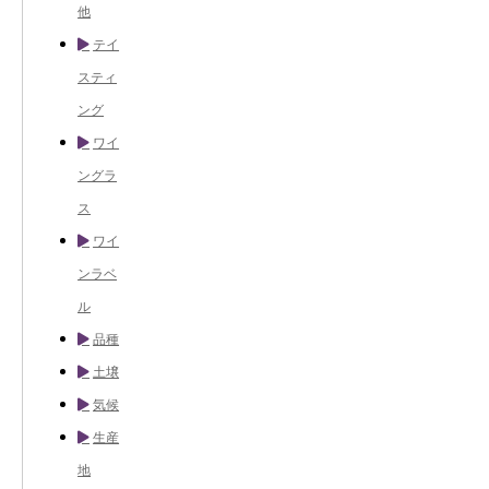
他
テイ
スティ
ング
ワイ
ングラ
ス
ワイ
ンラベ
ル
品種
土壌
気候
生産
地