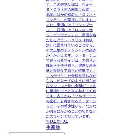
す。この特別な畑は、ヴォー
ヌ・ロマネ村の南端に位置し、
北側にはかの有名な「ロマネ・
コンティ」が隣接しています。
また、東側には「リシュブー
ル」、西側には「ロマネ・サ
ン・ヴィヴァン」と、周囲を名
だたるグラン・クリュ（特級
畑）に囲まれていることから、
その土地のポテンシャルの高さ
がうかがえます。ラ・ターシュ
で造られるワインは、力強さと
繊細さを併せ持ち、濃厚な果実
味と複雑なアロマが特徴です。
しっかりとした骨格を持ちなが
らも、ビロードのように滑らか
なタンニンと長い余韻が、まさ
に至福のひとときを与えてくれ
ます。古くから「ブルゴーニュ
の宝石」と称されるラ・ターシ
ュは、その希少性から、なかな
かお目にかかることのできない
幻のワインとなっています。
2024.07.24
生産地