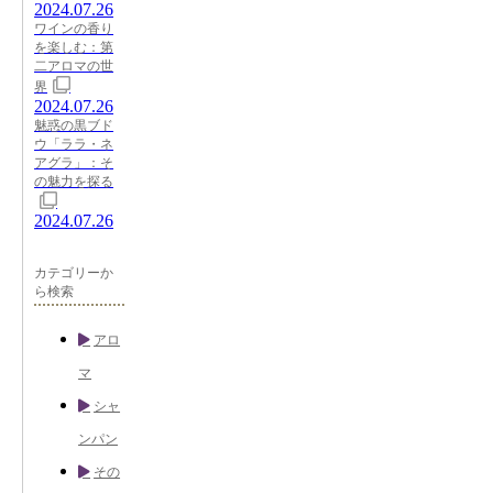
2024.07.26
ワインの香り
を楽しむ：第
二アロマの世
界
2024.07.26
魅惑の黒ブド
ウ「ララ・ネ
アグラ」：そ
の魅力を探る
2024.07.26
カテゴリーか
ら検索
アロ
マ
シャ
ンパン
その