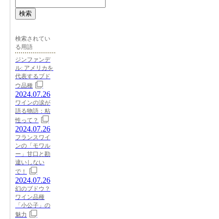
検索
検索されてい
る用語
ジンファンデ
ル: アメリカを
代表するブド
ウ品種
2024.07.26
ワインの涙が
語る物語：粘
性って？
2024.07.26
フランスワイ
ンの「モワル
ー」甘口と勘
違いしない
で！
2024.07.26
幻のブドウ？
ワイン品種
「小公子」の
魅力