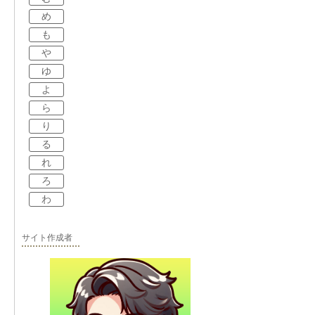
め
も
や
ゆ
よ
ら
り
る
れ
ろ
わ
サイト作成者