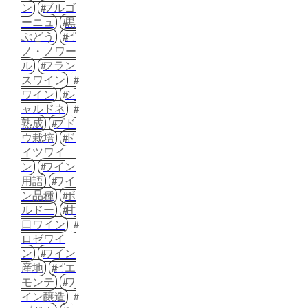
ン
ブルゴ
ーニュ
黒
ぶどう
ピ
ノ・ノワー
ル
フラン
スワイン
ワイン
シ
ャルドネ
熟成
ブド
ウ栽培
ド
イツワイ
ン
ワイン
用語
ワイ
ン品種
ボ
ルドー
甘
口ワイン
ロゼワイ
ン
ワイン
産地
ピエ
モンテ
ワ
イン醸造