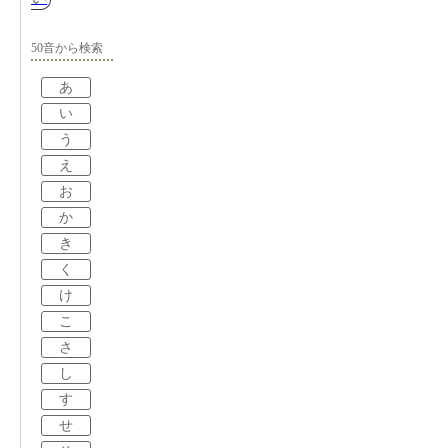
50音から検索
あ
い
う
え
お
か
き
く
け
こ
さ
し
す
せ