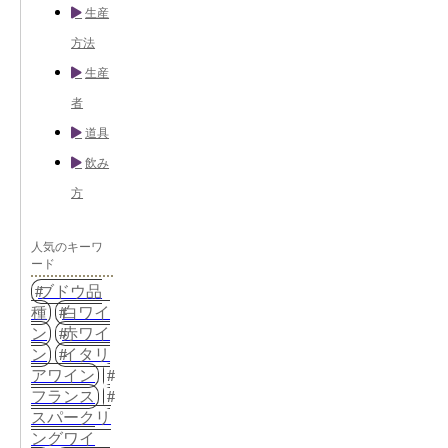
生産
方法
生産
者
道具
飲み
方
人気のキーワ
ード
ブドウ品
種
白ワイ
ン
赤ワイ
ン
イタリ
アワイン
フランス
スパークリ
ングワイ