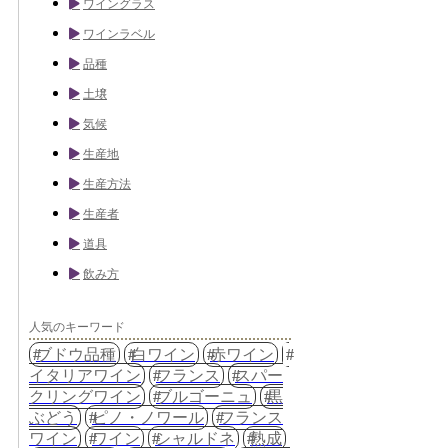
ワイングラス
ワインラベル
品種
土壌
気候
生産地
生産方法
生産者
道具
飲み方
人気のキーワード
ブドウ品種
白ワイン
赤ワイン
イタリアワイン
フランス
スパー
クリングワイン
ブルゴーニュ
黒
ぶどう
ピノ・ノワール
フランス
ワイン
ワイン
シャルドネ
熟成