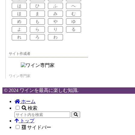
は
ひ
ふ
へ
ほ
ま
み
む
め
も
や
ゆ
よ
ら
り
る
れ
ろ
わ
サイト作成者
ワイン専門家
© 2024 ワインを最高に楽しむ知識.
ホーム
検索
トップ
サイドバー