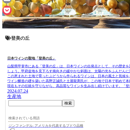
Email
Pocket
登美の丘
日本ワインの聖地「登美の丘」
山梨県甲斐市にある「登美の丘」は、日本ワインの出発点として、その歴史を
しょう。甲府盆地を見下ろす南向きの緩やかな斜面は、太陽の光をふんだんに
この恵まれた土地で育ったぶどうから作られるワインは、日本の風土と気候を
ワイン醸造の礎を築いた高野正誠氏と土屋龍憲氏が、この地で日本で初めて本
現在もその伝統を守りながら、高品質なワインを生み出し続けています。「登
2024.07.24
生産地
検索
検索されている用語
ジンファンデル: アメリカを代表するブドウ品種