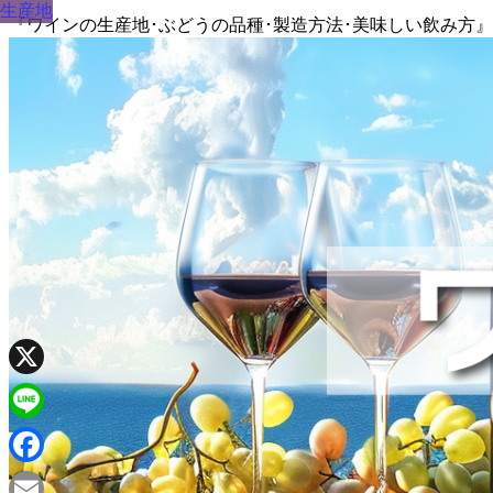
生産地
『ワインの生産地･ぶどうの品種･製造方法･美味しい飲み方
X
Line
Facebook