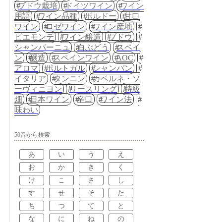
ブドウ栽培
ドイツワイン
ワイン
用語
ワイン品種
ボルドー
甘口
ワイン
ロゼワイン
ワイン産地
ピエモンテ
ワイン醸造
ブドウ
シャンパーニュ
白ぶどう
スペイ
ン
醸造
スペインワイン
AOC
アロマ
ポルトガル
シャンパン
イタリア
タンニン
カベルネ・ソ
ーヴィニヨン
リースリング
特級
畑
日本ワイン
辛口
ワイン法
味わい
50音から検索
あ
い
う
え
お
か
き
く
け
こ
さ
し
す
せ
そ
た
ち
つ
て
と
な
に
ね
の