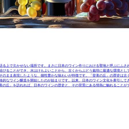
語る上で欠かせない場所です。まさに日本のワイン作りにおける聖地と呼ぶにふさ
浴びることができ、水はけもよいことから、古くからぶどう栽培に最適な環境とし
そのまま表現したような、個性豊かな味わいが特徴です。「登美の丘」の歴史は古
格的なワイン醸造を開始したのが始まりです。以来、日本のワイン文化を牽引して
美の丘」を訪れれば、日本のワインの歴史と、その背景にある情熱に触れることが