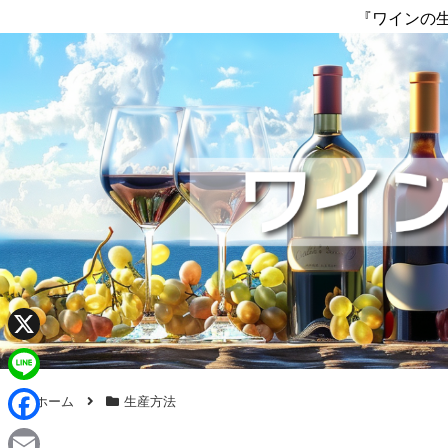
『ワインの
X
L
ホーム
生産方法
i
F