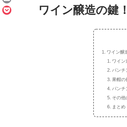
n
a
ワイン醸造の鍵
E
e
c
m
P
e
a
o
b
i
c
o
l
k
o
ワイン醸
e
k
ワイン
t
パンチ
果帽の
パンチ
その他
まとめ