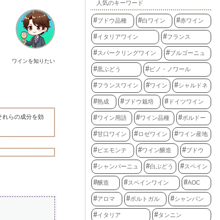
人気のキーワード
ブドウ品種
白ワイン
赤ワイン
イタリアワイン
フランス
スパークリングワイン
ブルゴーニュ
ワインを知りたい
黒ぶどう
ピノ・ノワール
フランスワイン
ワイン
シャルドネ
熟成
ブドウ栽培
ドイツワイン
それらの成分を効
ワイン用語
ワイン品種
ボルドー
甘口ワイン
ロゼワイン
ワイン産地
ピエモンテ
ワイン醸造
ブドウ
シャンパーニュ
白ぶどう
スペイン
醸造
スペインワイン
AOC
アロマ
ポルトガル
シャンパン
イタリア
タンニン