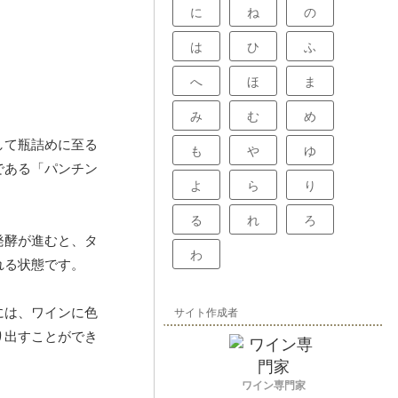
に
ね
の
は
ひ
ふ
へ
ほ
ま
み
む
め
して瓶詰めに至る
も
や
ゆ
である「パンチン
よ
ら
り
る
れ
ろ
発酵が進むと、タ
わ
れる状態です。
には、ワインに色
サイト作成者
り出すことができ
ワイン専門家