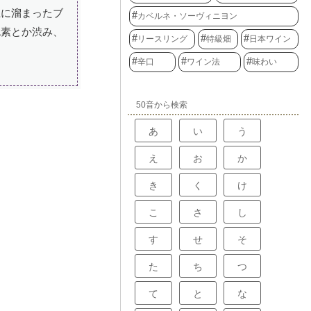
上に溜まったブ
カベルネ・ソーヴィニヨン
色素とか渋み、
リースリング
特級畑
日本ワイン
辛口
ワイン法
味わい
50音から検索
あ
い
う
え
お
か
き
く
け
こ
さ
し
す
せ
そ
た
ち
つ
て
と
な