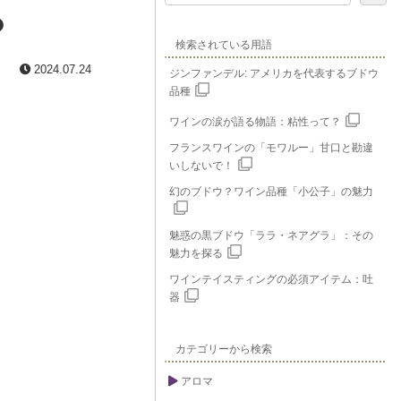
？
検索されている用語
2024.07.24
ジンファンデル: アメリカを代表するブドウ
品種
ワインの涙が語る物語：粘性って？
フランスワインの「モワルー」甘口と勘違
いしないで！
幻のブドウ？ワイン品種「小公子」の魅力
魅惑の黒ブドウ「ララ・ネアグラ」：その
魅力を探る
ワインテイスティングの必須アイテム：吐
器
カテゴリーから検索
アロマ