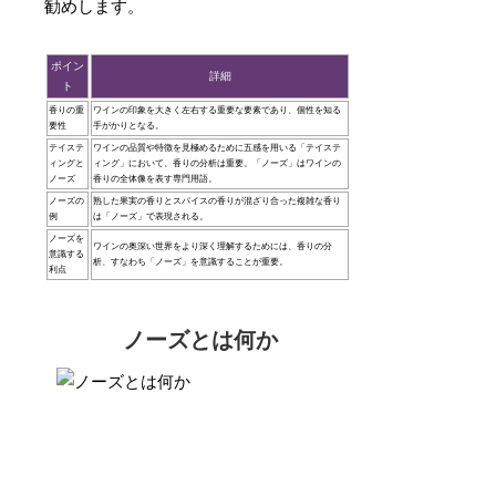
勧めします。
ポイン
詳細
ト
香りの重
ワインの印象を大きく左右する重要な要素であり、個性を知る
要性
手がかりとなる。
テイステ
ワインの品質や特徴を見極めるために五感を用いる「テイステ
ィングと
ィング」において、香りの分析は重要。「ノーズ」はワインの
ノーズ
香りの全体像を表す専門用語。
ノーズの
熟した果実の香りとスパイスの香りが混ざり合った複雑な香り
例
は「ノーズ」で表現される。
ノーズを
ワインの奥深い世界をより深く理解するためには、香りの分
意識する
析、すなわち「ノーズ」を意識することが重要。
利点
ノーズとは何か