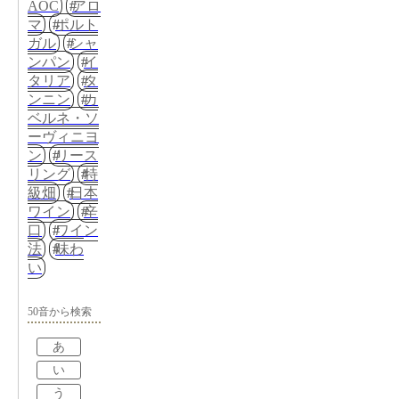
AOC
アロ
マ
ポルト
ガル
シャ
ンパン
イ
タリア
タ
ンニン
カ
ベルネ・ソ
ーヴィニヨ
ン
リース
リング
特
級畑
日本
ワイン
辛
口
ワイン
法
味わ
い
50音から検索
あ
い
う