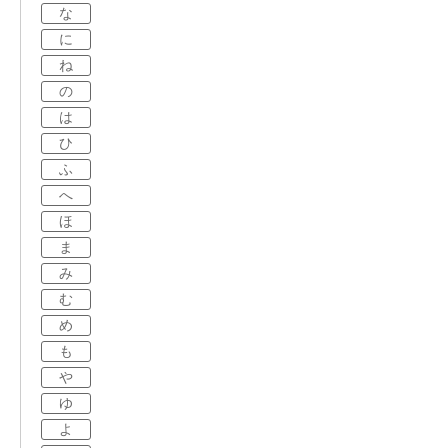
な
に
ね
の
は
ひ
ふ
へ
ほ
ま
み
む
め
も
や
ゆ
よ