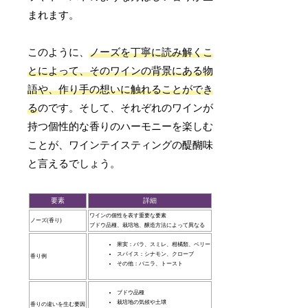
まれます。
このように、
ノーズを丁寧に読み解くこ
とによって、そのワインの背景にある物
語や、作り手の想いに触れることができ
る
のです。そして、それぞれのワインが
持つ個性的な香りのハーモニーを楽しむ
ことが、ワインテイスティングの醍醐味
と言えるでしょう。
要素
詳細
ワインの個性を表す重要な要素
ノーズ(香り)
ブドウ品種、栽培地、醸造方法によって異なる
果実：バラ、スミレ、柑橘類、ベリー
スパイス：シナモン、クローブ
香り例
その他：バニラ、トースト
ブドウ品種
栽培地の気候や土壌
香りの違いを生む要因