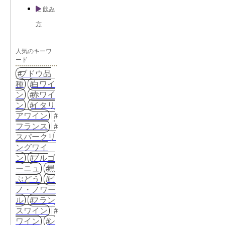
飲み
方
人気のキーワ
ード
ブドウ品
種
白ワイ
ン
赤ワイ
ン
イタリ
アワイン
フランス
スパークリ
ングワイ
ン
ブルゴ
ーニュ
黒
ぶどう
ピ
ノ・ノワー
ル
フラン
スワイン
ワイン
シ