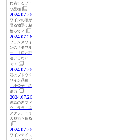
代表するブド
ウ品種
2024.07.26
ワインの涙が
語る物語：粘
性って？
2024.07.26
フランスワイ
ンの「モワル
ー」甘口と勘
違いしない
で！
2024.07.26
幻のブドウ？
ワイン品種
「小公子」の
魅力
2024.07.26
魅惑の黒ブド
ウ「ララ・ネ
アグラ」：そ
の魅力を探る
2024.07.26
ワインテイス