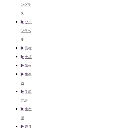
ングラ
ス
ワイ
ンラベ
ル
品種
土壌
気候
生産
地
生産
方法
生産
者
道具