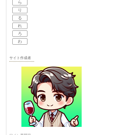
ら
り
る
れ
ろ
わ
サイト作成者