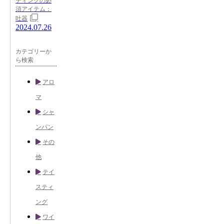
ティングの必
須アイテム：
吐器
2024.07.26
カテゴリーか
ら検索
アロ
マ
シャ
ンパン
その
他
テイ
スティ
ング
ワイ