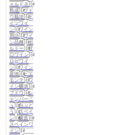
ャルドネ
熟成
ブド
ウ栽培
ド
イツワイ
ン
ワイン
用語
ワイ
ン品種
ボ
ルドー
甘
口ワイン
ロゼワイ
ン
ワイン
産地
ピエ
モンテ
ワ
イン醸造
ブドウ
シ
ャンパーニ
ュ
白ぶど
う
スペイ
ン
醸造
スペインワ
イン