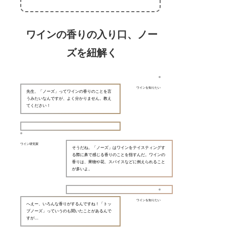
ワインの香りの入り口、ノー
ズを紐解く
ワインを知りたい
先生、「ノーズ」ってワインの香りのことを言
うみたいなんですが、よく分かりません。教え
てください！
ワイン研究家
そうだね。「ノーズ」はワインをテイスティングす
る際に鼻で感じる香りのことを指すんだ。ワインの
香りは、果物や花、スパイスなどに例えられること
が多いよ。
ワインを知りたい
へえー、いろんな香りがするんですね！「トッ
プノーズ」っていうのも聞いたことがあるんで
すが…