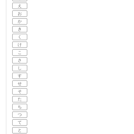
え
お
か
き
く
け
こ
さ
し
す
せ
そ
た
ち
つ
て
と