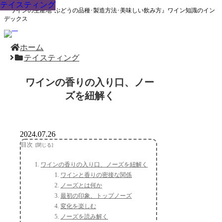
テイスティング
テイスティング
テイスティング
テイスティング
テイスティング
テイスティング
テイスティング
テイスティング
テイスティング
『ワインの生産地･ぶどうの品種･製造方法･美味しい飲み方』ワイン知識のイン
デックス
ホーム
テイスティング
ワインの香りの入り口、ノー
ズを紐解く
2024.07.26
目次
ワインの香りの入り口、ノーズを紐解く
ワインと香りの密接な関係
ノーズとは何か
最初の印象、トップノーズ
変化を楽しむ
ノーズを読み解く