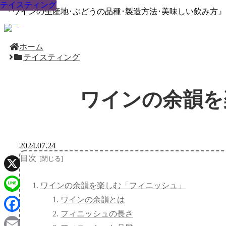
テイスティング
テイスティング
テイスティング
テイスティング
テイスティング
テイスティング
テイスティング
テイスティング
テイスティング
『ワインの生産地･ぶどうの品種･製造方法･美味しい飲み方
ホーム
テイスティング
ワインの余韻を
2024.07.24
目次
X
ワインの余韻を楽しむ「フィニッシュ」
ワインの余韻とは
Line
フィニッシュの長さ
Facebook