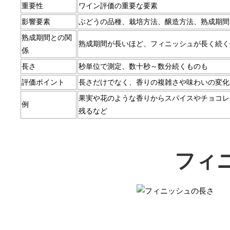
重要性
ワイン評価の重要な要素
影響要素
ぶどうの品種、栽培方法、醸造方法、熟成期間
熟成期間との関
熟成期間が長いほど、フィニッシュが長く続く
係
長さ
秒単位で測定、数十秒～数分続くものも
評価ポイント
長さだけでなく、香りの複雑さや味わいの変化
果実や花のような香りからスパイスやチョコレ
例
残るなど
フィ