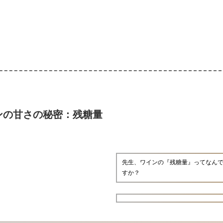
ンの甘さの秘密：残糖量
先生、ワインの『残糖量』ってなん
すか？