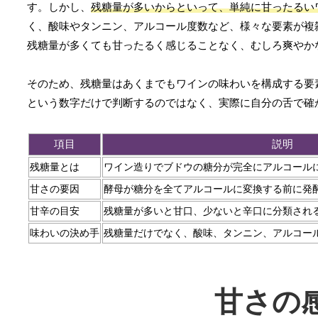
す。しかし、
残糖量が多いからといって、単純に甘ったるい
く、酸味やタンニン、アルコール度数など、様々な要素が複
残糖量が多くても甘ったるく感じることなく、むしろ爽やか
そのため、残糖量はあくまでもワインの味わいを構成する要
という数字だけで判断するのではなく、実際に自分の舌で確
項目
説明
残糖量とは
ワイン造りでブドウの糖分が完全にアルコール
甘さの要因
酵母が糖分を全てアルコールに変換する前に発
甘辛の目安
残糖量が多いと甘口、少ないと辛口に分類され
味わいの決め手
残糖量だけでなく、酸味、タンニン、アルコー
甘さの