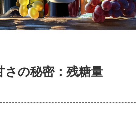
甘さの秘密：残糖量