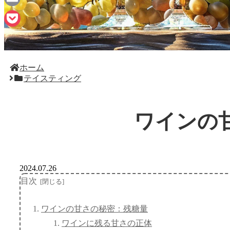
Email
Pocket
ホーム
テイスティング
ワインの
2024.07.26
目次
ワインの甘さの秘密：残糖量
ワインに残る甘さの正体