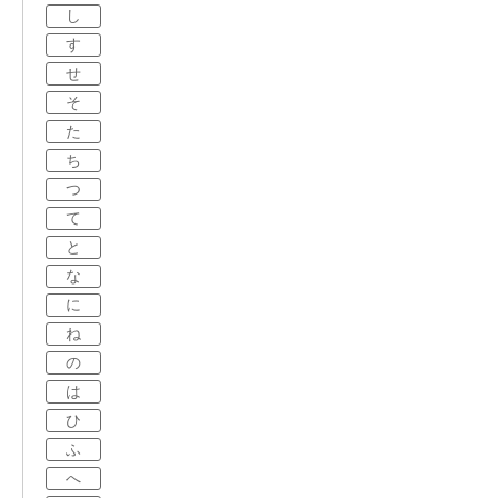
し
す
せ
そ
た
ち
つ
て
と
な
に
ね
の
は
ひ
ふ
へ