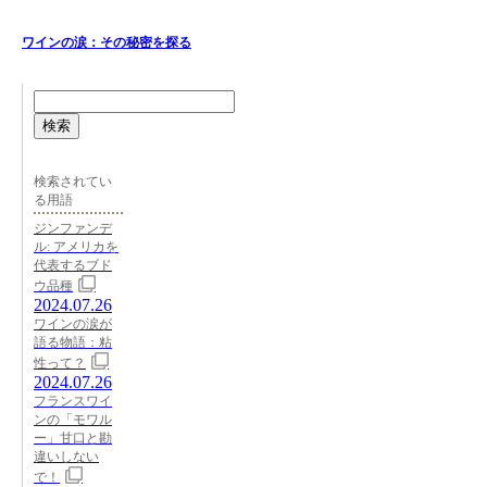
ワインの涙：その秘密を探る
検索
検索されてい
る用語
ジンファンデ
ル: アメリカを
代表するブド
ウ品種
2024.07.26
ワインの涙が
語る物語：粘
性って？
2024.07.26
フランスワイ
ンの「モワル
ー」甘口と勘
違いしない
で！