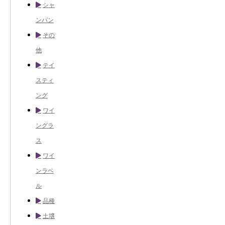
シャ
ンパン
その
他
テイ
スティ
ング
ワイ
ングラ
ス
ワイ
ンラベ
ル
品種
土壌