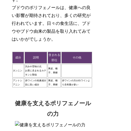
ブドウのポリフェノールは、健康への良
い影響が期待されており、多くの研究が
行われています。日々の食生活に、ブド
ウやブドウ由来の製品を取り入れてみて
はいかがでしょうか。
含まれる
成分
説明
その他
部位
渋みや苦味の元
果皮、種
タンニン
お茶に含まれるカテ
子、果梗
キンと類似
アントシ
赤ワインの色素成分
果皮、種
赤ワインの方が白ワインよ
アニン
目に良い成分
子、果梗
り含有量が多い
健康を支えるポリフェノール
の力