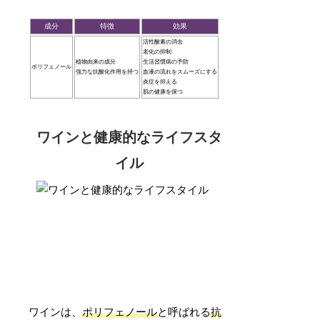
成分
特徴
効果
活性酸素の消去
老化の抑制
植物由来の成分
生活習慣病の予防
ポリフェノール
強力な抗酸化作用を持つ
血液の流れをスムーズにする
炎症を抑える
肌の健康を保つ
ワインと健康的なライフスタ
イル
ワインは、
ポリフェノール
と呼ばれる
抗