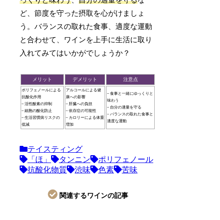
ど、節度を守った摂取を心がけましょ
う。バランスの取れた食事、適度な運動
と合わせて、ワインを上手に生活に取り
入れてみてはいかがでしょうか？
メリット
デメリット
注意点
ポリフェノールによる
アルコールによる健
– 食事と一緒にゆっくりと
抗酸化作用
康への影響
味わう
– 活性酸素の抑制
– 肝臓への負担
– 自分の適量を守る
– 細胞の酸化防止
– 依存症の可能性
– バランスの取れた食事と
– 生活習慣病リスクの
– カロリーによる体重
適度な運動
低減
増加
テイスティング
「ほ」
タンニン
ポリフェノール
抗酸化物質
渋味
色素
苦味
関連するワインの記事