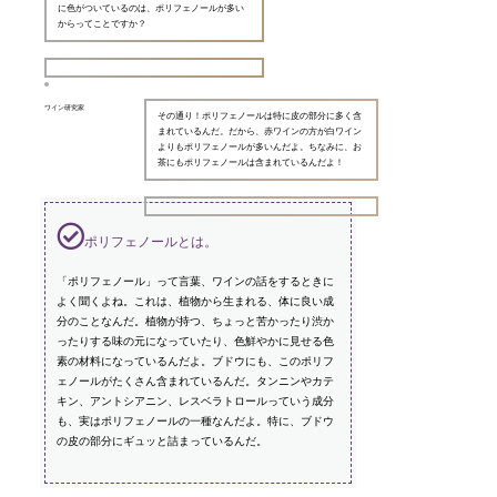
に色がついているのは、ポリフェノールが多い
からってことですか？
ワイン研究家
その通り！ポリフェノールは特に皮の部分に多く含
まれているんだ。だから、赤ワインの方が白ワイン
よりもポリフェノールが多いんだよ。ちなみに、お
茶にもポリフェノールは含まれているんだよ！
ポリフェノールとは。
「ポリフェノール」って言葉、ワインの話をするときに
よく聞くよね。これは、植物から生まれる、体に良い成
分のことなんだ。植物が持つ、ちょっと苦かったり渋か
ったりする味の元になっていたり、色鮮やかに見せる色
素の材料になっているんだよ。ブドウにも、このポリフ
ェノールがたくさん含まれているんだ。タンニンやカテ
キン、アントシアニン、レスベラトロールっていう成分
も、実はポリフェノールの一種なんだよ。特に、ブドウ
の皮の部分にギュッと詰まっているんだ。