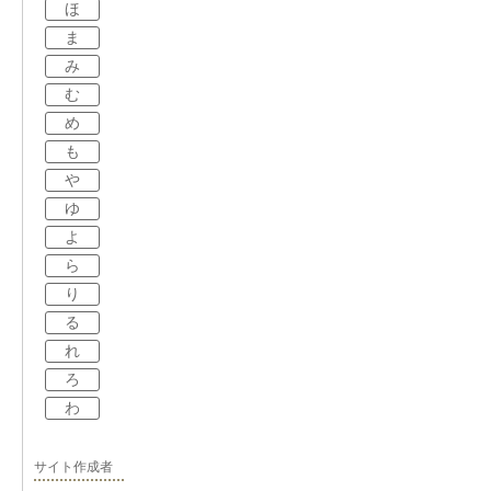
ほ
ま
み
む
め
も
や
ゆ
よ
ら
り
る
れ
ろ
わ
サイト作成者