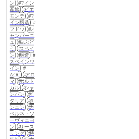
ン
ワイン
産地
ピエ
モンテ
ワ
イン醸造
ブドウ
シ
ャンパーニ
ュ
白ぶど
う
スペイ
ン
醸造
スペインワ
イン
AOC
アロ
マ
ポルト
ガル
シャ
ンパン
イ
タリア
タ
ンニン
カ
ベルネ・ソ
ーヴィニヨ
ン
リース
リング
特