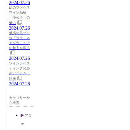
2024.07.26
幻のブドウ？
ワイン品種
「小公子」の
魅力
2024.07.26
魅惑の黒ブド
ウ「ララ・ネ
アグラ」：そ
の魅力を探る
2024.07.26
ワインテイス
ティングの必
須アイテム：
吐器
2024.07.26
カテゴリーか
ら検索
アロ
マ