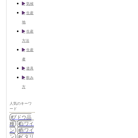
気候
生産
地
生産
方法
生産
者
道具
飲み
方
人気のキーワ
ード
ブドウ品
種
白ワイ
ン
赤ワイ
ン
イタリ