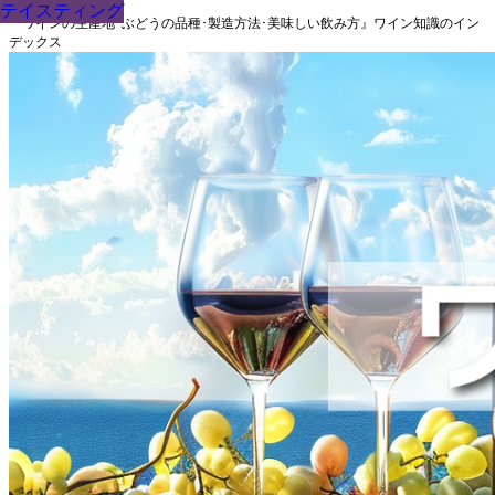
テイスティング
テイスティング
テイスティング
テイスティング
テイスティング
テイスティング
テイスティング
テイスティング
テイスティング
『ワインの生産地･ぶどうの品種･製造方法･美味しい飲み方』ワイン知識のイン
デックス