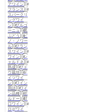
アワイン
フランス
スパークリ
ングワイ
ン
ブルゴ
ーニュ
黒
ぶどう
ピ
ノ・ノワー
ル
フラン
スワイン
ワイン
シ
ャルドネ
熟成
ブド
ウ栽培
ド
イツワイ
ン
ワイン
用語
ワイ
ン品種
ボ
ルドー
甘
口ワイン
ロゼワイ