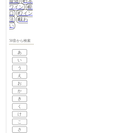
級畑
日本
ワイン
辛
口
ワイン
法
味わ
い
50音から検索
あ
い
う
え
お
か
き
く
け
こ
さ