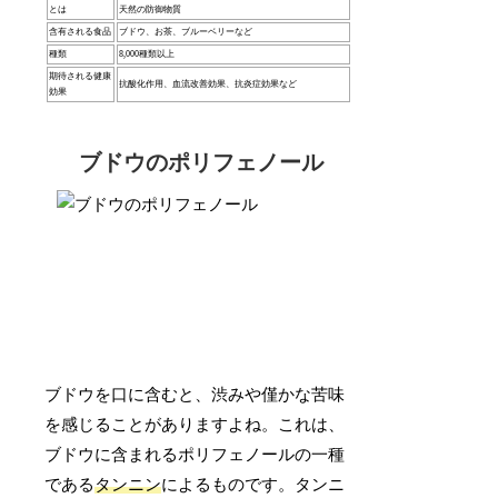
とは
天然の防御物質
含有される食品
ブドウ、お茶、ブルーベリーなど
種類
8,000種類以上
期待される健康
抗酸化作用、血流改善効果、抗炎症効果など
効果
ブドウのポリフェノール
ブドウを口に含むと、渋みや僅かな苦味
を感じることがありますよね。これは、
ブドウに含まれるポリフェノールの一種
である
タンニン
によるものです。タンニ