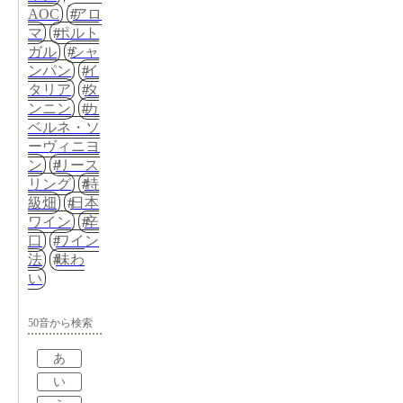
AOC
アロ
マ
ポルト
ガル
シャ
ンパン
イ
タリア
タ
ンニン
カ
ベルネ・ソ
ーヴィニヨ
ン
リース
リング
特
級畑
日本
ワイン
辛
口
ワイン
法
味わ
い
50音から検索
あ
い