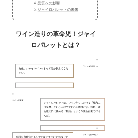
品質への影響
ジャイロパレットの未来
ワイン造りの革命児！ジャイ
ロパレットとは？
ワインを知りたい
先生、ジャイロパレットって何か教えてくだ
さい。
ワイン研究家
ジャイロパレットは、ワイン作りにおける『瓶内二
次発酵』という工程で使われる機械だよ。特に、澱
を瓶の口に集める『動瓶』という作業を自動で行う
んだ。
ワインを知りたい
動瓶を自動化するんですか？すごいですね！で