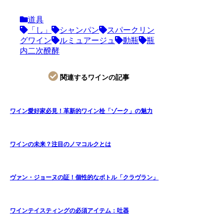
道具
「し」
シャンパン
スパークリン
グワイン
ルミュアージュ
動瓶
瓶
内二次醗酵
関連するワインの記事
ワイン愛好家必見！革新的ワイン栓「ゾーク」の魅力
ワインの未来？注目のノマコルクとは
ヴァン・ジョーヌの証！個性的なボトル「クラヴラン」
ワインテイスティングの必須アイテム：吐器