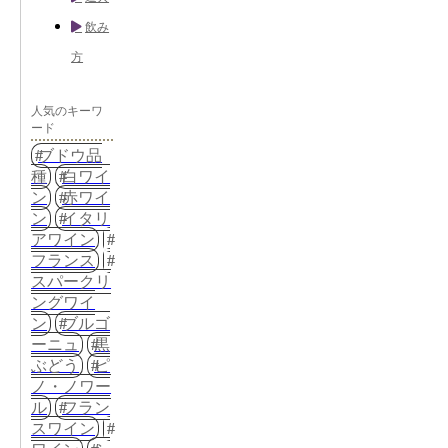
飲み
方
人気のキーワ
ード
ブドウ品
種
白ワイ
ン
赤ワイ
ン
イタリ
アワイン
フランス
スパークリ
ングワイ
ン
ブルゴ
ーニュ
黒
ぶどう
ピ
ノ・ノワー
ル
フラン
スワイン