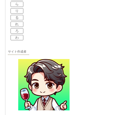
ら
り
る
れ
ろ
わ
サイト作成者