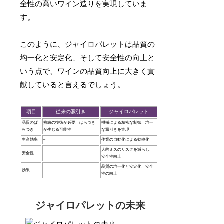
全性の高いワイン造りを実現していま
す。
このように、ジャイロパレットは品質の
均一化と安定化、そして安全性の向上と
いう点で、ワインの品質向上に大きく貢
献していると言えるでしょう。
項目
従来の澱引き
ジャイロパレット
品質のば
熟練の技術が必要、ばらつき
機械による精密な制御、均一
らつき
が生じる可能性
な澱引きを実現
生産効率
–
作業の自動化による効率化
人的ミスのリスクを減らし、
安全性
–
安全性向上
品質の均一化と安定化、安全
効果
–
性の向上
ジャイロパレットの未来