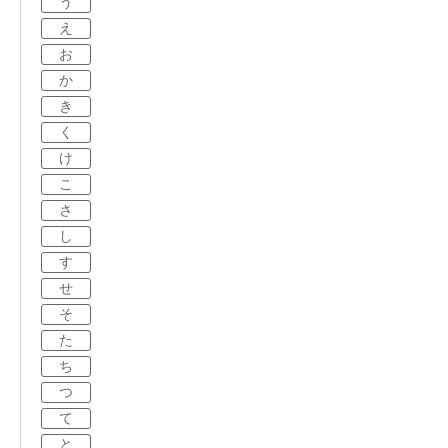
う
え
お
か
き
く
け
こ
さ
し
す
せ
そ
た
ち
つ
て
と