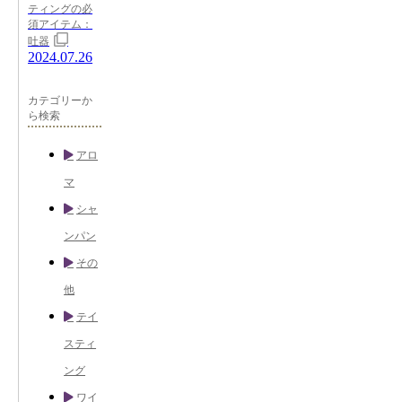
ティングの必
須アイテム：
吐器
2024.07.26
カテゴリーか
ら検索
アロ
マ
シャ
ンパン
その
他
テイ
スティ
ング
ワイ