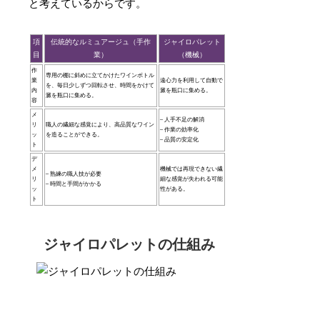
と考えているからです。
項
伝統的なルミュアージュ（手作
ジャイロパレット
目
業）
（機械）
作
専用の棚に斜めに立てかけたワインボトル
業
遠心力を利用して自動で
を、毎日少しずつ回転させ、時間をかけて
内
澱を瓶口に集める。
澱を瓶口に集める。
容
メ
– 人手不足の解消
リ
職人の繊細な感覚により、高品質なワイン
– 作業の効率化
ッ
を造ることができる。
– 品質の安定化
ト
デ
メ
機械では再現できない繊
– 熟練の職人技が必要
リ
細な感覚が失われる可能
– 時間と手間がかかる
ッ
性がある。
ト
ジャイロパレットの仕組み