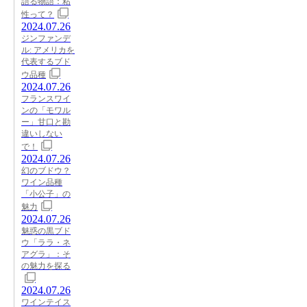
語る物語：粘
性って？
2024.07.26
ジンファンデ
ル: アメリカを
代表するブド
ウ品種
2024.07.26
フランスワイ
ンの「モワル
ー」甘口と勘
違いしない
で！
2024.07.26
幻のブドウ？
ワイン品種
「小公子」の
魅力
2024.07.26
魅惑の黒ブド
ウ「ララ・ネ
アグラ」：そ
の魅力を探る
2024.07.26
ワインテイス