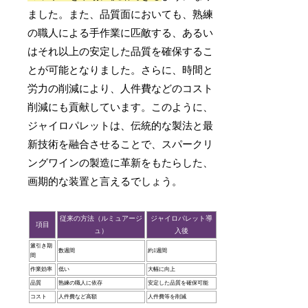
ました。また、品質面においても、熟練
の職人による手作業に匹敵する、あるい
はそれ以上の安定した品質を確保するこ
とが可能となりました。さらに、時間と
労力の削減により、人件費などのコスト
削減にも貢献しています。このように、
ジャイロパレットは、伝統的な製法と最
新技術を融合させることで、スパークリ
ングワインの製造に革新をもたらした、
画期的な装置と言えるでしょう。
従来の方法（ルミュアージ
ジャイロパレット導
項目
ュ）
入後
澱引き期
数週間
約1週間
間
作業効率
低い
大幅に向上
品質
熟練の職人に依存
安定した品質を確保可能
コスト
人件費など高額
人件費等を削減