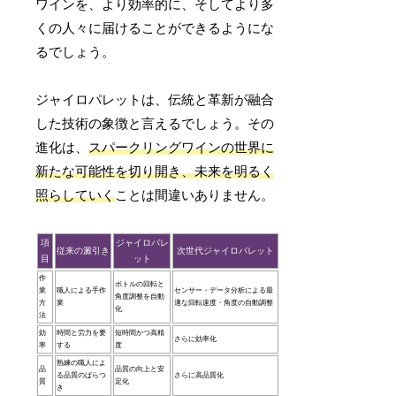
ワインを、より効率的に、そしてより多
くの人々に届けることができるようにな
るでしょう。
ジャイロパレットは、伝統と革新が融合
した技術の象徴と言えるでしょう。その
進化は、
スパークリングワインの世界に
新たな可能性を切り開き、未来を明るく
照らしていく
ことは間違いありません。
項
ジャイロパレ
従来の澱引き
次世代ジャイロパレット
目
ット
作
ボトルの回転と
業
職人による手作
センサー・データ分析による最
角度調整を自動
方
業
適な回転速度・角度の自動調整
化
法
効
時間と労力を要
短時間かつ高精
さらに効率化
率
する
度
熟練の職人によ
品
品質の向上と安
る品質のばらつ
さらに高品質化
質
定化
き