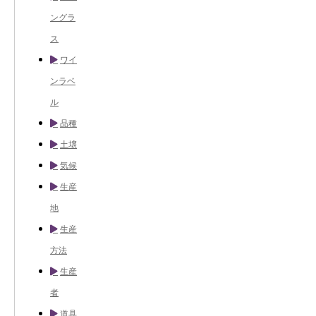
ングラ
ス
ワイ
ンラベ
ル
品種
土壌
気候
生産
地
生産
方法
生産
者
道具