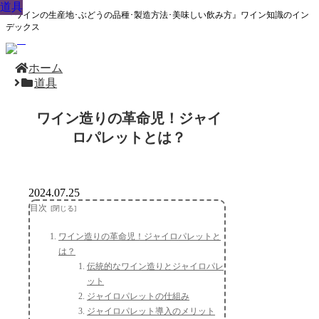
道具
道具
道具
道具
道具
道具
道具
道具
道具
『ワインの生産地･ぶどうの品種･製造方法･美味しい飲み方』ワイン知識のイン
デックス
ホーム
道具
ワイン造りの革命児！ジャイ
ロパレットとは？
2024.07.25
目次
ワイン造りの革命児！ジャイロパレットと
は？
伝統的なワイン造りとジャイロパレ
ット
ジャイロパレットの仕組み
ジャイロパレット導入のメリット