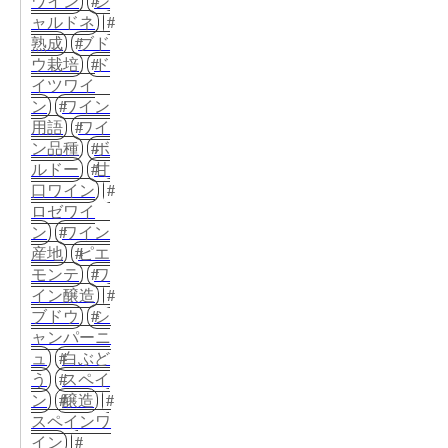
ワイン
シ
ャルドネ
熟成
ブド
ウ栽培
ド
イツワイ
ン
ワイン
用語
ワイ
ン品種
ボ
ルドー
甘
口ワイン
ロゼワイ
ン
ワイン
産地
ピエ
モンテ
ワ
イン醸造
ブドウ
シ
ャンパーニ
ュ
白ぶど
う
スペイ
ン
醸造
スペインワ
イン