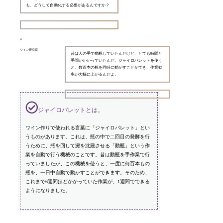
も、どうして自動化する必要があるんですか？
ワイン研究家
昔は人の手で動瓶していたんだけど、とても時間と
手間がかかっていたんだ。ジャイロパレットを使う
と、数百本の瓶を同時に動かすことができ、作業効
率が大幅に上がるんだよ。
ジャイロパレットとは。
ワイン作りで使われる言葉に「ジャイロパレット」とい
うものがあります。これは、瓶の中で二回目の発酵を行
うために、瓶を回して澱を沈殿させる「動瓶」という作
業を自動で行う機械のことです。昔は動瓶を手作業で行
っていましたが、この機械を使うと、一度に何百本もの
瓶を、一日中自動で動かすことができます。そのため、
これまで6週間ほどかかっていた作業が、1週間でできる
ようになりました。