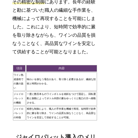
その精密な制御
にあります。長年の経験
と勘に基づいた職人の繊細な手作業を、
機械によって再現することを可能にしま
した。これにより、短時間で効率的に澱
を取り除きながらも、ワインの品質を損
なうことなく、高品質なワインを安定し
て供給することが可能となりました。
項目
内容
ワイン熟
成過程で
味わいを損なう場合があり、取り除く必要があるが、繊細な技
の澱の扱
術と時間がかかる。
い
ジャイロ
一度に数百本ものワインボトルを傾斜をつけて固定し、回転運
パレット
動と振動によってボトル内部の澱をゆっくりと瓶口の方へ移動
の機能
させる。
ジャイロ
精密な制御により、職人の手作業を機械で再現。短時間で効率
パレット
的に澱を取り除き、ワインの品質を損なうことなく、高品質な
の特徴
ワインを安定して供給することが可能。
ジャイロパレット導入のメリ