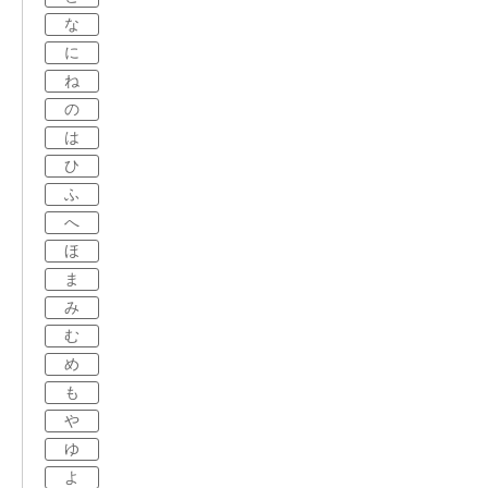
な
に
ね
の
は
ひ
ふ
へ
ほ
ま
み
む
め
も
や
ゆ
よ