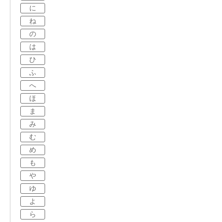
に
ね
の
は
ひ
ふ
へ
ほ
ま
み
む
め
も
や
ゆ
よ
ら