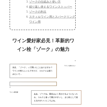
ゾークの仕組みと使い方
繰り返し使えるワインストッパー
ゾークの利点
スティルワイン用とスパークリング
ワイン用
ワイン愛好家必見！革新的ワ
イン栓「ゾーク」の魅力
ワインを知りたい
先生、「ゾーク」って聞いたことありますか？
ワインの栓らしいんですけど、コルクとは違う
みたいで…
ワイン研究家
ああ、ゾークね。最近はよく見かけるようになった
わ。コルクと違って開けやすいし、また栓として使
えるのがいいところよね。