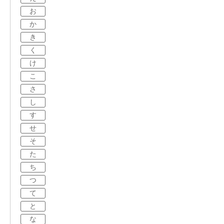
お
か
き
く
け
こ
さ
し
す
せ
そ
た
ち
つ
て
と
な