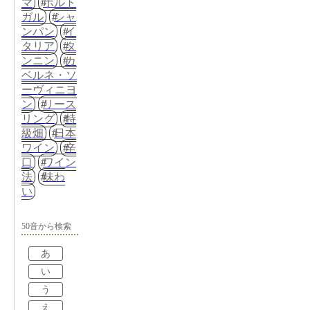
マ
ポルト
ガル
シャ
ンパン
イ
タリア
タ
ンニン
カ
ベルネ・ソ
ーヴィニヨ
ン
リース
リング
特
級畑
日本
ワイン
辛
口
ワイン
法
味わ
い
50音から検索
あ
い
う
え