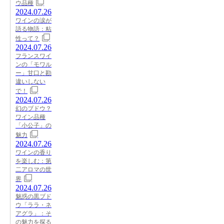
ウ品種
2024.07.26
ワインの涙が
語る物語：粘
性って？
2024.07.26
フランスワイ
ンの「モワル
ー」甘口と勘
違いしない
で！
2024.07.26
幻のブドウ？
ワイン品種
「小公子」の
魅力
2024.07.26
ワインの香り
を楽しむ：第
二アロマの世
界
2024.07.26
魅惑の黒ブド
ウ「ララ・ネ
アグラ」：そ
の魅力を探る