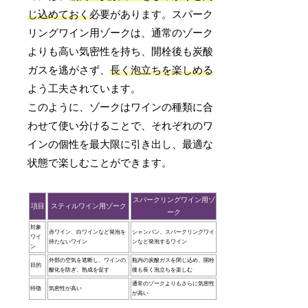
じ込めておく
必要があります。スパーク
リングワイン用ゾークは、通常のゾーク
よりも高い気密性を持ち、開栓後も炭酸
ガスを逃がさず、
長く泡立ちを楽しめる
よう工夫されています。
このように、ゾークはワインの種類に合
わせて使い分けることで、それぞれのワ
インの個性を最大限に引き出し、最適な
状態で楽しむことができます。
スパークリングワイン用ゾ
項目
スティルワイン用ゾーク
ーク
対象
赤ワイン、白ワインなど発泡を
シャンパン、スパークリングワイ
ワイ
持たないワイン
ンなど発泡するワイン
ン
外部の空気を遮断し、ワインの
瓶内の炭酸ガスを閉じ込め、開栓
目的
酸化を防ぎ、熟成を促す
後も長く泡立ちを楽しむ
通常のゾークよりもさらに気密性
特徴
気密性が高い
が高い