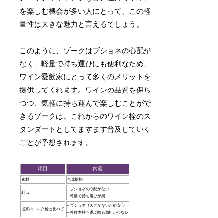
を楽しむ機会が多い人にとって、この軽
量性は大きな魅力と言えるでしょう。
このように、ゾークはブショネの心配が
なく、軽量で持ち運びにも便利なため、
ワイン愛飲家にとって多くのメリットを
提供してくれます。ワインの品質を保ち
つつ、気軽に持ち運んで楽しむことがで
きるゾークは、これからのワイン栓のス
タンダードとしてますます普及していく
ことが予想されます。
項目
内容
素材
合成樹脂
– ブショネの心配がない
利点
– 軽量で持ち運びが楽
– ブショネリスクがないため安心
従来のコルク栓と比べて
– 複数本持ち運ぶ際も負担が少ない