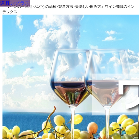
道具
道具
道具
道具
道具
道具
ワイングラス
道具
道具
『ワインの生産地･ぶどうの品種･製造方法･美味しい飲み方』ワイン知識のイン
デックス