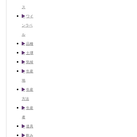
ス
ワイ
ンラベ
ル
品種
土壌
気候
生産
地
生産
方法
生産
者
道具
飲み