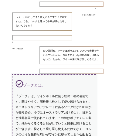
ワインを知りたい
へえー、栓としてまた使えるんですか！便利で
すね。でも、コルクと違って香りが移ったりし
ないんですか？
ワイン研究家
良い質問ね。ゾークはポリエチレンという素材で作
られているから、コルクのような独特の香りは移ら
ないの。だから、ワイン本来の味が楽しめるのよ。
ゾークとは。
「ゾーク」は、ワインボトルに使う栓の一種の名前で
す。開けやすく、開栓後も栓として使い続けられます。
オーストラリアのアデレードにあるゾーク社が2003年か
ら売り始め、今ではオーストラリアだけでなく、日本な
ど世界各国で使われています。この栓はポリエチレン製
で、端からくるくると剥がしていくと簡単に開けること
ができます。栓として繰り返し使えるだけでなく、コル
クのような独特な匂いがワインに移ってしまう心配もな