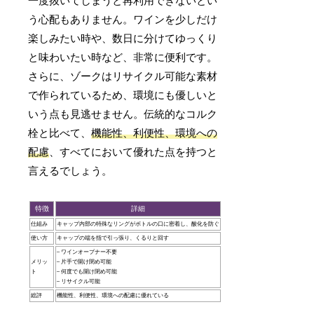
一度抜いてしまうと再利用できないとい
う心配もありません。ワインを少しだけ
楽しみたい時や、数日に分けてゆっくり
と味わいたい時など、非常に便利です。
さらに、ゾークはリサイクル可能な素材
で作られているため、環境にも優しいと
いう点も見逃せません。伝統的なコルク
栓と比べて、
機能性、利便性、環境への
配慮
、すべてにおいて優れた点を持つと
言えるでしょう。
特徴
詳細
仕組み
キャップ内部の特殊なリングがボトルの口に密着し、酸化を防ぐ
使い方
キャップの端を指で引っ張り、くるりと回す
– ワインオープナー不要
メリッ
– 片手で開け閉め可能
ト
– 何度でも開け閉め可能
– リサイクル可能
総評
機能性、利便性、環境への配慮に優れている