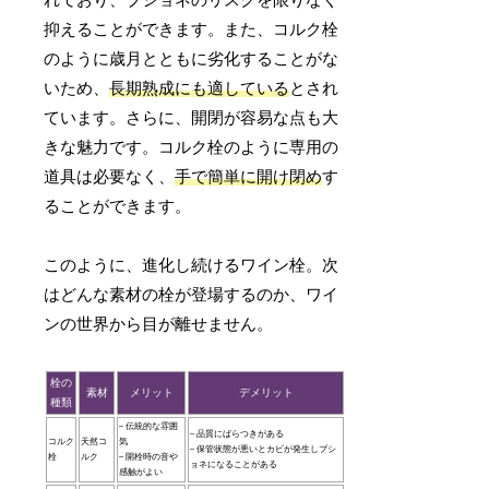
れており、ブショネのリスクを限りなく
抑えることができます。また、コルク栓
のように歳月とともに劣化することがな
いため、
長期熟成にも適している
とされ
ています。さらに、開閉が容易な点も大
きな魅力です。コルク栓のように専用の
道具は必要なく、
手で簡単に開け閉め
す
ることができます。
このように、進化し続けるワイン栓。次
はどんな素材の栓が登場するのか、ワイ
ンの世界から目が離せません。
栓の
素材
メリット
デメリット
種類
– 伝統的な雰囲
– 品質にばらつきがある
コルク
天然コ
気
– 保管状態が悪いとカビが発生しブシ
栓
ルク
– 開栓時の音や
ョネになることがある
感触がよい