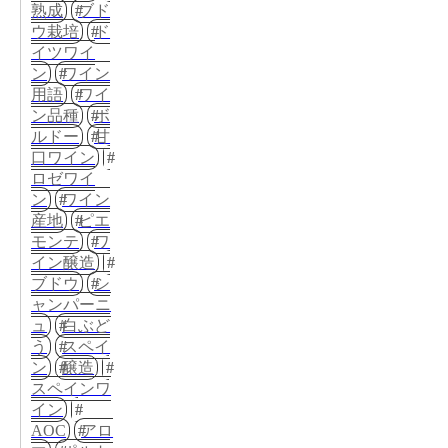
熟成
ブド
ウ栽培
ド
イツワイ
ン
ワイン
用語
ワイ
ン品種
ボ
ルドー
甘
口ワイン
ロゼワイ
ン
ワイン
産地
ピエ
モンテ
ワ
イン醸造
ブドウ
シ
ャンパーニ
ュ
白ぶど
う
スペイ
ン
醸造
スペインワ
イン
AOC
アロ