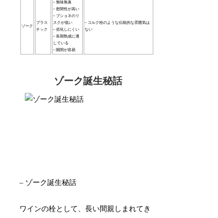
– 無味無臭
– 密閉性が高い
– ブショネのリ
プラス
スクが低い
– コルク栓のような伝統的な雰囲気は
ゾーク
チック
– 劣化しにくい
ない
– 長期熟成に適
している
– 開閉が容易
ゾーク誕生秘話
– ゾーク誕生秘話
ワインの栓として、長い間親しまれてき