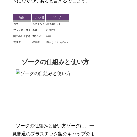
ドになりつつあると言えるでしょう。
項目
コルク栓
ゾーク
素材
天然コルク
ポリエチレン
ブショネリスク
あり
ほぼなし
開閉のしやすさ
力がいる
容易
普及度
従来型
新たなスタンダード
ゾークの仕組みと使い方
– ゾークの仕組みと使い方ゾークは、一
見普通のプラスチック製のキャップのよ