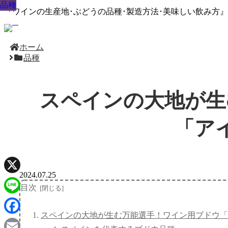
品種
品種
品種
品種
品種
品種
品種
品種
品種
『ワインの生産地･ぶどうの品種･製造方法･美味しい飲み方
ホーム
品種
スペインの大地が生
「ア
2024.07.25
X
目次
Line
スペインの大地が生む万能選手！ワイン用ブドウ「
Facebook