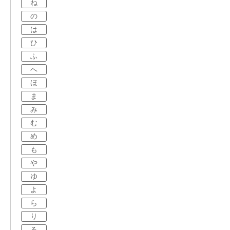
ね
の
は
ひ
ふ
へ
ほ
ま
み
む
め
も
や
ゆ
よ
ら
り
る