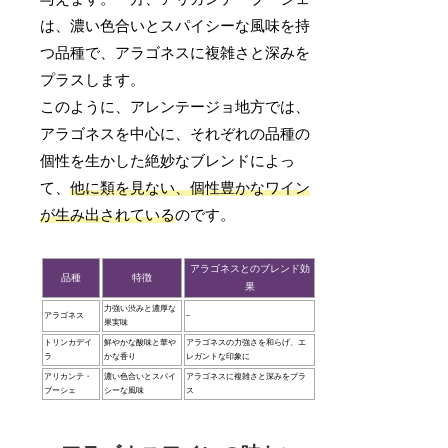
は、濃い色合いとスパイシーな風味を持
つ品種で、アラゴネスに複雑さと深みを
プラスします。
このように、アレンテージョ地方では、
アラゴネスを中心に、それぞれの品種の
個性を生かした絶妙なブレンドによっ
て、
他に類を見ない、個性豊かなワイン
が生み出されている
のです。
アラゴネスとのブレンド効
品種
特徴
果
力強い渋みと濃厚な
アラゴネス
–
果実味
トリンカデイ
鮮やかな酸味と華や
アラゴネスの力強さを和らげ、エ
ラ
かな香り
レガントな印象に
アリカンテ・
濃い色合いとスパイ
アラゴネスに複雑さと深みをプラ
ブーシェ
シーな風味
ス