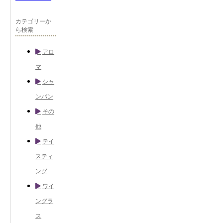
カテゴリーか
ら検索
アロ
マ
シャ
ンパン
その
他
テイ
スティ
ング
ワイ
ングラ
ス