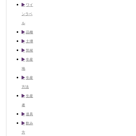
ワイ
ンラベ
ル
品種
土壌
気候
生産
地
生産
方法
生産
者
道具
飲み
方