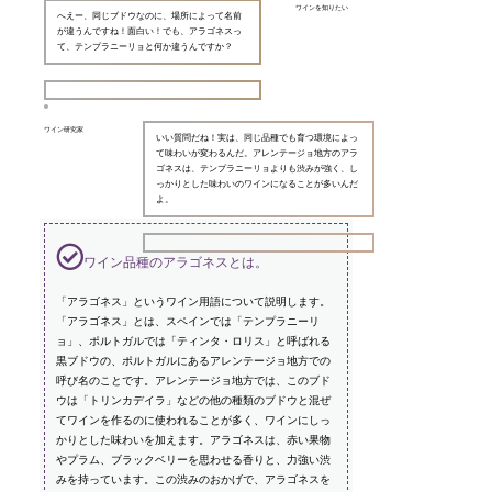
ワインを知りたい
へえー、同じブドウなのに、場所によって名前
が違うんですね！面白い！でも、アラゴネスっ
て、テンプラニーリョと何か違うんですか？
ワイン研究家
いい質問だね！実は、同じ品種でも育つ環境によっ
て味わいが変わるんだ。アレンテージョ地方のアラ
ゴネスは、テンプラニーリョよりも渋みが強く、し
っかりとした味わいのワインになることが多いんだ
よ。
ワイン品種のアラゴネスとは。
「アラゴネス」というワイン用語について説明します。
「アラゴネス」とは、スペインでは「テンプラニーリ
ョ」、ポルトガルでは「ティンタ・ロリス」と呼ばれる
黒ブドウの、ポルトガルにあるアレンテージョ地方での
呼び名のことです。アレンテージョ地方では、このブド
ウは「トリンカデイラ」などの他の種類のブドウと混ぜ
てワインを作るのに使われることが多く、ワインにしっ
かりとした味わいを加えます。アラゴネスは、赤い果物
やプラム、ブラックベリーを思わせる香りと、力強い渋
みを持っています。この渋みのおかげで、アラゴネスを