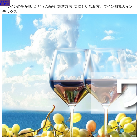
品種
品種
品種
品種
品種
品種
品種
品種
品種
『ワインの生産地･ぶどうの品種･製造方法･美味しい飲み方』ワイン知識のイン
デックス