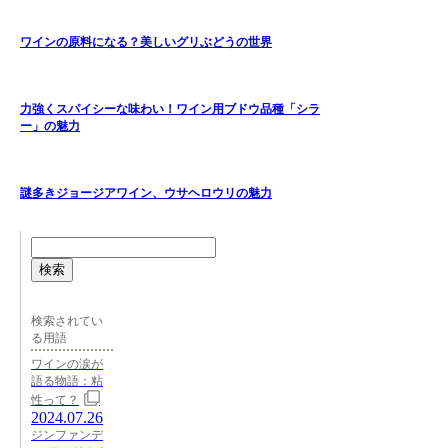
ワインの原料になる？美しいグリぶどうの世界
力強くスパイシーな味わい！ワイン用ブドウ品種「シラ
ー」の魅力
謎多きジョージアワイン、ウサヘロウリの魅力
検索
検索されてい
る用語
ワインの涙が
語る物語：粘
性って？
2024.07.26
ジンファンデ