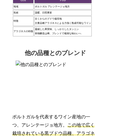
地域
ポルトガル アレンテージョ地方
気候
温暖、日照豊富
古くからのブドウ栽培地
特徴
主要品種アラゴネスによる力強く熟成可能なワイン
凝縮した果実味、しっかりしたタンニン
アラゴネスの特徴
単独醸造は稀、ブレンドで複雑な味わいへ
他の品種とのブレンド
ポルトガルを代表するワイン産地の一
つ、アレンテージョ地方。
この地で広く
栽培されている黒ブドウ品種、アラゴネ