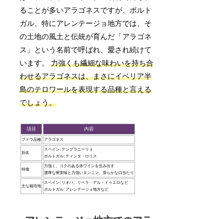
ることが多いアラゴネスですが、ポルト
ガル、特にアレンテージョ地方では、そ
の土地の風土と伝統が育んだ「アラゴネ
ス」という名前で呼ばれ、愛され続けて
います。
力強くも繊細な味わいを持ち合
わせるアラゴネスは、まさにイベリア半
島のテロワールを表現する品種と言える
でしょう。
項目
内容
ブドウ品種
アラゴネス
スペイン: テンプラニーリョ
別名
ポルトガル: ティンタ・ロリス
力強く、コクのある赤ワインを生み出す
特徴
濃厚な果実味と力強いタンニン、滑らかな口当たり
スペイン: リオハ、リベラ・デル・ドゥエロなど
主な栽培地
ポルトガル: アレンテージョ地方など