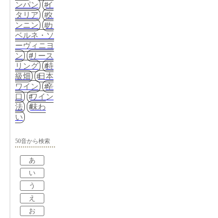
ンパン
イ
タリア
タ
ンニン
カ
ベルネ・ソ
ーヴィニヨ
ン
リース
リング
特
級畑
日本
ワイン
辛
口
ワイン
法
味わ
い
50音から検索
あ
い
う
え
お