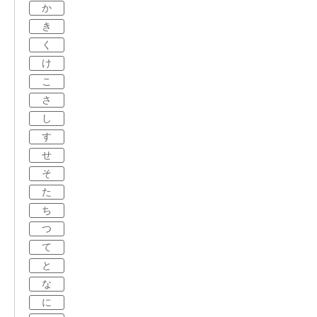
か
き
く
け
こ
さ
し
す
せ
そ
た
ち
つ
て
と
な
に