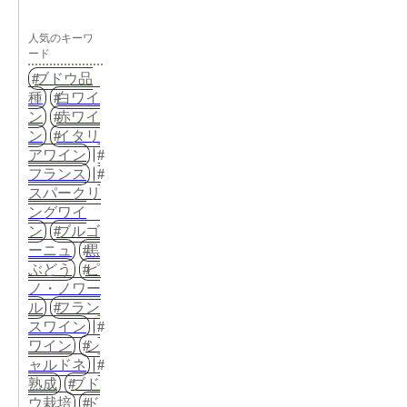
人気のキーワ
ード
ブドウ品
種
白ワイ
ン
赤ワイ
ン
イタリ
アワイン
フランス
スパークリ
ングワイ
ン
ブルゴ
ーニュ
黒
ぶどう
ピ
ノ・ノワー
ル
フラン
スワイン
ワイン
シ
ャルドネ
熟成
ブド
ウ栽培
ド