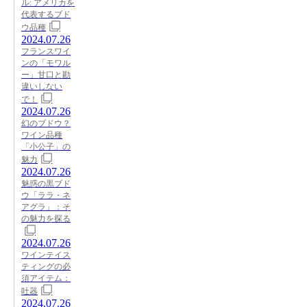
ル: アメリカを
代表するブド
ウ品種
2024.07.26
フランスワイ
ンの「モワル
ー」甘口と勘
違いしない
で！
2024.07.26
幻のブドウ？
ワイン品種
「小公子」の
魅力
2024.07.26
魅惑の黒ブド
ウ「ララ・ネ
アグラ」：そ
の魅力を探る
2024.07.26
ワインテイス
ティングの必
須アイテム：
吐器
2024.07.26