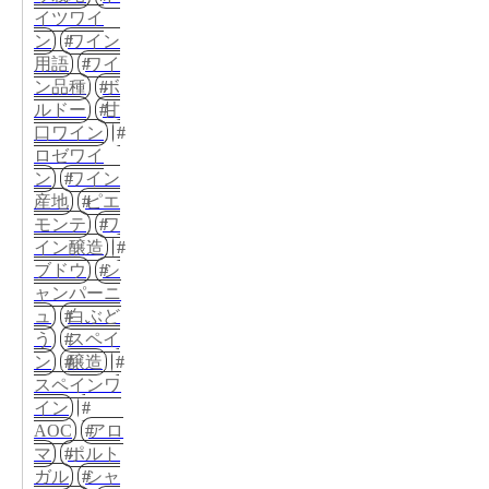
イツワイ
ン
ワイン
用語
ワイ
ン品種
ボ
ルドー
甘
口ワイン
ロゼワイ
ン
ワイン
産地
ピエ
モンテ
ワ
イン醸造
ブドウ
シ
ャンパーニ
ュ
白ぶど
う
スペイ
ン
醸造
スペインワ
イン
AOC
アロ
マ
ポルト
ガル
シャ