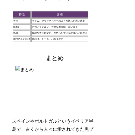
特徴
詳細
香り
プラム、ブラックベリーのような熟した赤い果実
味わい
力強いタンニン、芳醇な果実味、深いコク
熟成
複雑な香りに変化、なめらかで上品な味わいになる
相性の良い料理
肉料理、チーズ、パスタなど
まとめ
スペインやポルトガルというイベリア半
島で、古くから人々に愛されてきた黒ブ