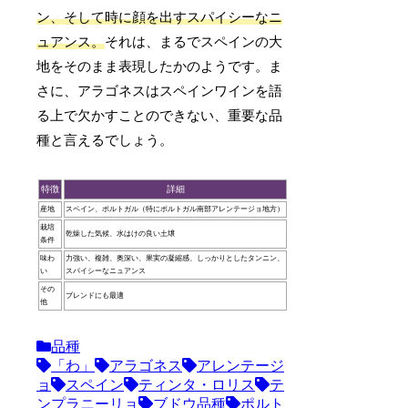
ン、そして時に顔を出すスパイシーなニ
ュアンス。
それは、まるでスペインの大
地をそのまま表現したかのようです。ま
さに、アラゴネスはスペインワインを語
る上で欠かすことのできない、重要な品
種と言えるでしょう。
特徴
詳細
産地
スペイン、ポルトガル（特にポルトガル南部アレンテージョ地方）
栽培
乾燥した気候、水はけの良い土壌
条件
味わ
力強い、複雑、奥深い、果実の凝縮感、しっかりとしたタンニン、
い
スパイシーなニュアンス
その
ブレンドにも最適
他
品種
「わ」
アラゴネス
アレンテージ
ョ
スペイン
ティンタ・ロリス
テ
ンプラニーリョ
ブドウ品種
ポルト