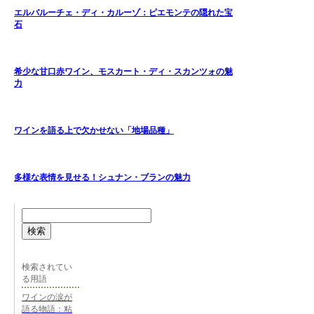
エルバルーチェ・ディ・カルーゾ：ピエモンテの隠れた宝
石
希少な甘口赤ワイン、モスカート・ディ・スカンツォの魅
力
ワインを語る上で欠かせない「地場品種」
多様な表情を見せる！シュナン・ブランの魅力
検索
検索されてい
る用語
ワインの涙が
語る物語：粘