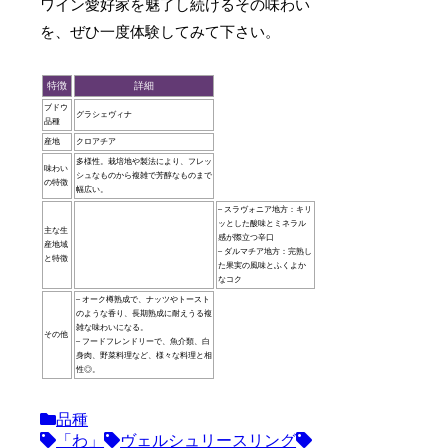
ワイン愛好家を魅了し続けるその味わい
を、ぜひ一度体験してみて下さい。
特徴
詳細
ブドウ
グラシェヴィナ
品種
産地
クロアチア
多様性。栽培地や製法により、フレッ
味わい
シュなものから複雑で芳醇なものまで
の特徴
幅広い。
– スラヴォニア地方：キリ
ッとした酸味とミネラル
主な生
感が際立つ辛口
産地域
– ダルマチア地方：完熟し
と特徴
た果実の風味とふくよか
なコク
– オーク樽熟成で、ナッツやトースト
のような香り、長期熟成に耐えうる複
雑な味わいになる。
その他
– フードフレンドリーで、魚介類、白
身肉、野菜料理など、様々な料理と相
性◎。
品種
「わ」
ヴェルシュリースリング