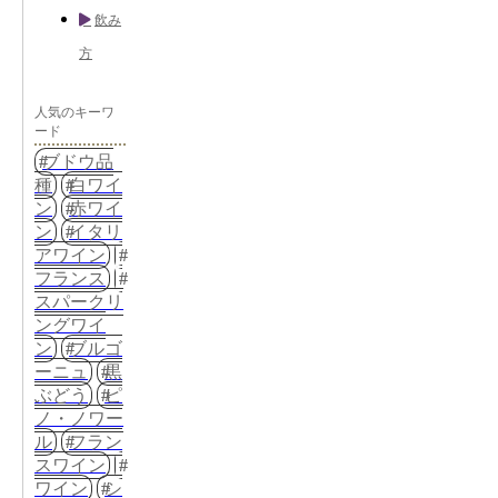
飲み
方
人気のキーワ
ード
ブドウ品
種
白ワイ
ン
赤ワイ
ン
イタリ
アワイン
フランス
スパークリ
ングワイ
ン
ブルゴ
ーニュ
黒
ぶどう
ピ
ノ・ノワー
ル
フラン
スワイン
ワイン
シ