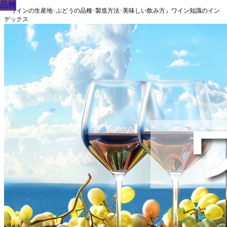
品種
品種
品種
品種
品種
品種
品種
品種
品種
『ワインの生産地･ぶどうの品種･製造方法･美味しい飲み方』ワイン知識のイン
デックス