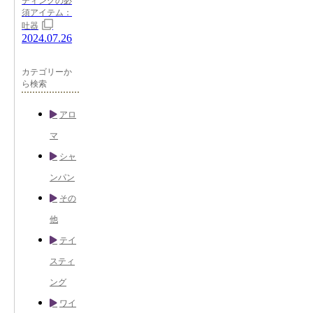
ティングの必
須アイテム：
吐器
2024.07.26
カテゴリーか
ら検索
アロ
マ
シャ
ンパン
その
他
テイ
スティ
ング
ワイ