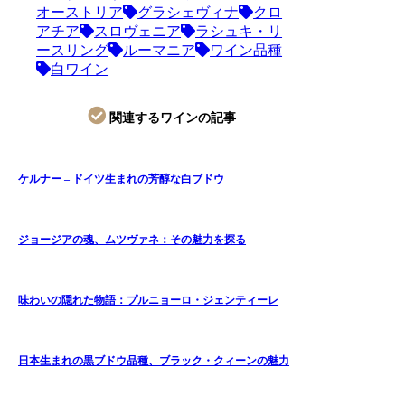
オーストリア
グラシェヴィナ
クロ
アチア
スロヴェニア
ラシュキ・リ
ースリング
ルーマニア
ワイン品種
白ワイン
関連するワインの記事
ケルナー – ドイツ生まれの芳醇な白ブドウ
ジョージアの魂、ムツヴァネ：その魅力を探る
味わいの隠れた物語：プルニョーロ・ジェンティーレ
日本生まれの黒ブドウ品種、ブラック・クィーンの魅力