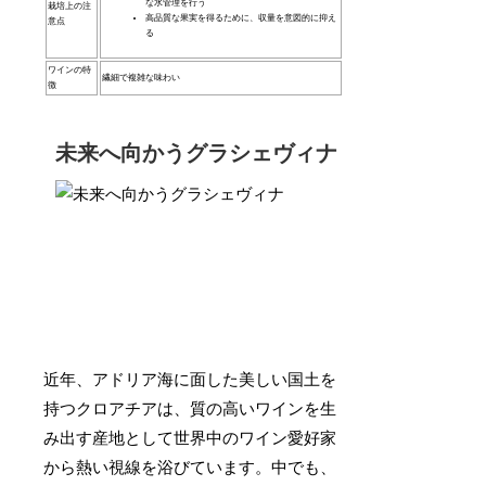
な水管理を行う
栽培上の注
高品質な果実を得るために、収量を意図的に抑え
意点
る
ワインの特
繊細で複雑な味わい
徴
未来へ向かうグラシェヴィナ
近年、アドリア海に面した美しい国土を
持つクロアチアは、質の高いワインを生
み出す産地として世界中のワイン愛好家
から熱い視線を浴びています。中でも、