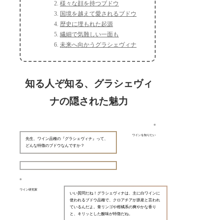
様々な顔を持つブドウ
国境を越えて愛されるブドウ
歴史に埋もれた起源
繊細で気難しい一面も
未来へ向かうグラシェヴィナ
知る人ぞ知る、グラシェヴィ
ナの隠された魅力
ワインを知りたい
先生、ワイン品種の『グラシェヴィナ』って、
どんな特徴のブドウなんですか？
ワイン研究家
いい質問だね！グラシェヴィナは、主に白ワインに
使われるブドウ品種で、クロアチアが原産と言われ
ているんだよ。青リンゴや柑橘系の爽やかな香り
と、キリッとした酸味が特徴だね。