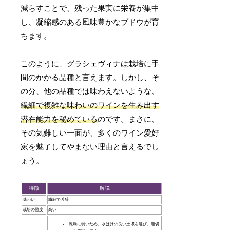
減らすことで、残った果実に栄養が集中
し、凝縮感のある風味豊かなブドウが育
ちます。
このように、グラシェヴィナは栽培に手
間のかかる品種と言えます。しかし、そ
の分、他の品種では味わえないような、
繊細で複雑な味わいのワインを生み出す
潜在能力を秘めている
のです。まさに、
その気難しい一面が、多くのワイン愛好
家を魅了してやまない理由と言えるでし
ょう。
特徴
解説
味わい
繊細で芳醇
栽培の難度
高い
乾燥に弱いため、水はけの良い土壌を選び、適切