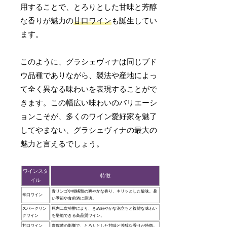
用することで、とろりとした甘味と芳醇
な香りが魅力の
甘口ワイン
も誕生してい
ます。
このように、グラシェヴィナは同じブド
ウ品種でありながら、製法や産地によっ
て全く異なる味わいを表現することがで
きます。この幅広い味わいのバリエーシ
ョンこそが、多くのワイン愛好家を魅了
してやまない、グラシェヴィナの最大の
魅力と言えるでしょう。
ワインスタ
特徴
イル
青リンゴや柑橘類の爽やかな香り、キリッとした酸味。暑
辛口ワイン
い季節や食前酒に最適。
スパークリン
瓶内二次発酵により、きめ細やかな泡立ちと複雑な味わい
グワイン
を堪能できる高品質ワイン。
甘口ワイン
貴腐菌の影響で、とろりとした甘味と芳醇な香りが特徴。