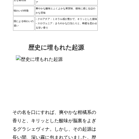
主な栽培国
ア
爽やかな酸味とふくよかな果実味、後味に感じるほの
味わいの特徴
かな苦味
– クロアチア：ミネラル感が豊かで、キリッとした後味
国による味わいの
– スロヴェニア：まろやかな口当たりと、蜂蜜を思わせ
違い
る甘い香り
歴史に埋もれた起源
その名を口にすれば、爽やかな柑橘系の
香りと、キリッとした酸味が脳裏をよぎ
るグラシェヴィナ。しかし、その起源は
長い間、深い霧に包まれていました。歴