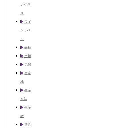
ングラ
ス
ワイ
ンラベ
ル
品種
土壌
気候
生産
地
生産
方法
生産
者
道具