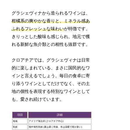
グラシェヴィナから造られるワインは、
柑橘系の爽やかな香りと、ミネラル感あ
ふれるフレッシュな味わい
が特徴です。
きりっとした酸味も感じられ、地元で獲
れる新鮮な魚介類との相性も抜群です。
クロアチアでは、グラシェヴィナは日常
的に楽しまれている、まさに国民的なワ
インと言えるでしょう。毎日の食卓に寄
り添うワインとしてだけでなく、その土
地の個性を表現する特別なワインとして
も、愛され続けています。
項目
詳細
地域
アドリア海沿岸 (クロアチア中心)
気候
地中海性気候 (夏は暑く乾燥、冬は温暖で雨が多い)