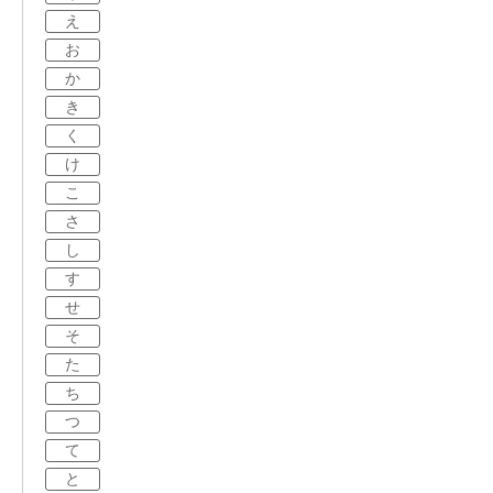
え
お
か
き
く
け
こ
さ
し
す
せ
そ
た
ち
つ
て
と