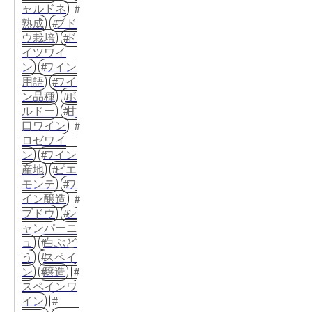
ャルドネ
熟成
ブド
ウ栽培
ド
イツワイ
ン
ワイン
用語
ワイ
ン品種
ボ
ルドー
甘
口ワイン
ロゼワイ
ン
ワイン
産地
ピエ
モンテ
ワ
イン醸造
ブドウ
シ
ャンパーニ
ュ
白ぶど
う
スペイ
ン
醸造
スペインワ
イン