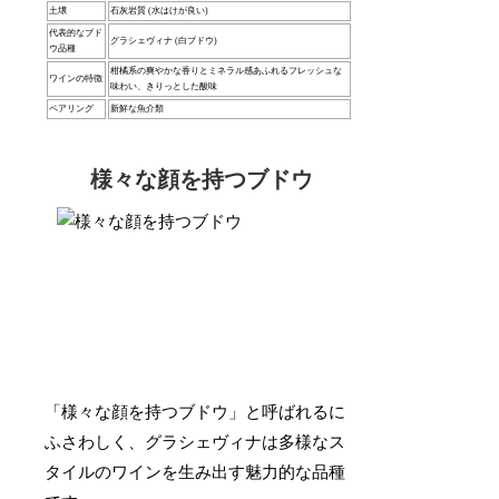
土壌
石灰岩質 (水はけが良い)
代表的なブド
グラシェヴィナ (白ブドウ)
ウ品種
柑橘系の爽やかな香りとミネラル感あふれるフレッシュな
ワインの特徴
味わい、きりっとした酸味
ペアリング
新鮮な魚介類
様々な顔を持つブドウ
「様々な顔を持つブドウ」と呼ばれるに
ふさわしく、グラシェヴィナは多様なス
タイルのワインを生み出す魅力的な品種