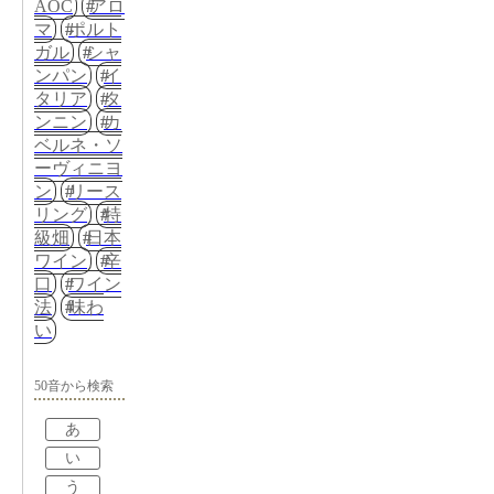
AOC
アロ
マ
ポルト
ガル
シャ
ンパン
イ
タリア
タ
ンニン
カ
ベルネ・ソ
ーヴィニヨ
ン
リース
リング
特
級畑
日本
ワイン
辛
口
ワイン
法
味わ
い
50音から検索
あ
い
う