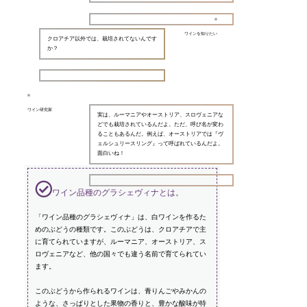
ワインを知りたい
クロアチア以外では、栽培されてないんです
か？
ワイン研究家
実は、ルーマニアやオーストリア、スロヴェニアな
どでも栽培されているんだよ。ただ、呼び名が変わ
ることもあるんだ。例えば、オーストリアでは『ヴ
ェルシュリースリング』って呼ばれているんだよ。
面白いね！
ワイン品種のグラシェヴィナとは。
「ワイン品種のグラシェヴィナ」は、白ワインを作るた
めのぶどうの種類です。このぶどうは、クロアチアで主
に育てられていますが、ルーマニア、オーストリア、ス
ロヴェニアなど、他の国々でも違う名前で育てられてい
ます。
このぶどうから作られるワインは、青りんごやみかんの
ような、さっぱりとした果物の香りと、豊かな酸味が特