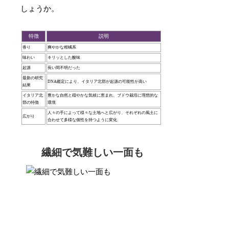
しょうか。
特徴
説明
香り
爽やかな柑橘系
味わい
キリッとした酸味
起源
長い間不明だった
最新の研究
DNA鑑定により、イタリア北部が起源の可能性が高い
結果
イタリア北
豊かな自然と穏やかな気候に恵まれ、ブドウ栽培に理想的な
部の特徴
環境
人々の手によって様々な土地へと広がり、それぞれの風土に
広がり
合わせて多様な個性を持つように変化
繊細で気難しい一面も