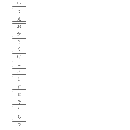
い
う
え
お
か
き
く
け
こ
さ
し
す
せ
そ
た
ち
つ