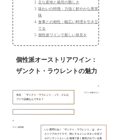
主な産地と栽培の難しさ
味わいの特徴：力強く鮮やかな果実
味
食事との相性：幅広い料理を引き立
てる
個性派ワインで新しい発見を
個性派オーストリアワイン：
ザンクト・ラウレントの魅力
ワインを知りたい
先生、「ザンクト・ラウレント」って、どんな
ブドウ品種なんですか？
ワイン研究家
いい質問だね！「ザンクト・ラウレント」は、オー
ストリアのブドウで、特にテルメンレギオンや北ブ
ルゲンラントといった地域で多く栽培されている黒