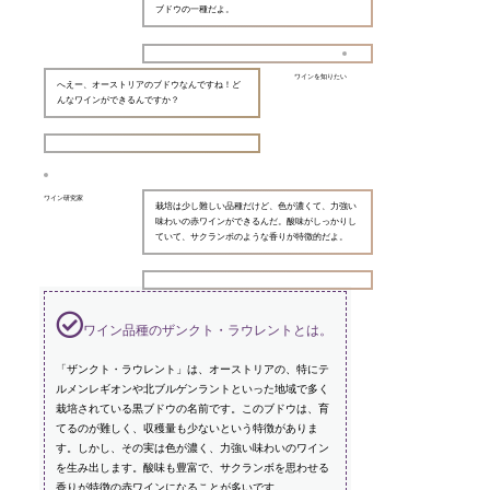
ブドウの一種だよ。
ワインを知りたい
へえー、オーストリアのブドウなんですね！ど
んなワインができるんですか？
ワイン研究家
栽培は少し難しい品種だけど、色が濃くて、力強い
味わいの赤ワインができるんだ。酸味がしっかりし
ていて、サクランボのような香りが特徴的だよ。
ワイン品種のザンクト・ラウレントとは。
「ザンクト・ラウレント」は、オーストリアの、特にテ
ルメンレギオンや北ブルゲンラントといった地域で多く
栽培されている黒ブドウの名前です。このブドウは、育
てるのが難しく、収穫量も少ないという特徴がありま
す。しかし、その実は色が濃く、力強い味わいのワイン
を生み出します。酸味も豊富で、サクランボを思わせる
香りが特徴の赤ワインになることが多いです。