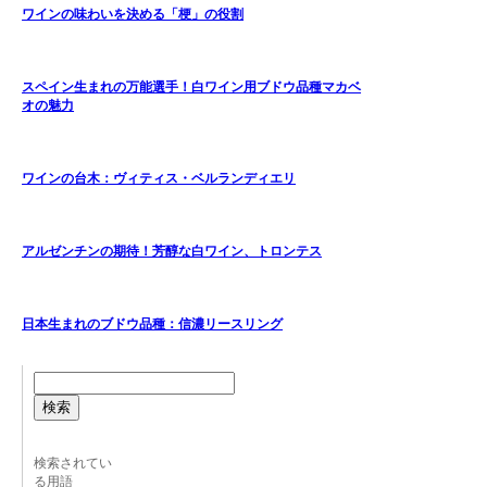
ワインの味わいを決める「梗」の役割
スペイン生まれの万能選手！白ワイン用ブドウ品種マカベ
オの魅力
ワインの台木：ヴィティス・ベルランディエリ
アルゼンチンの期待！芳醇な白ワイン、トロンテス
日本生まれのブドウ品種：信濃リースリング
検索
検索されてい
る用語