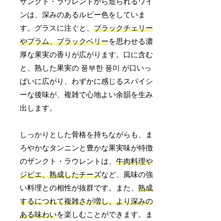
ザンクト・ラウレントから造られるワイ
ンは、深みのあるルビー色をしていま
す。グラスに注ぐと、
ブラックチェリー
やプラム、ブラックベリー
を思わせる濃
厚な果実の香りが広がります。口に含む
と、熟した果実の 풍부한 풍미 が口いっ
ぱいに広がり、わずかに感じるスパイシ
ーな後味が、複雑で心地よい余韻を生み
出します。
しっかりとした骨格を持ちながらも、ま
ろやかなタンニンと豊かな果実味が特徴
のザンクト・ラウレントは、
牛肉料理や
ジビエ、熟成したチーズ
など、風味の強
い料理との相性が抜群です。また、
熟成
するにつれて複雑さが増し、より深みの
ある味わい
を楽しむことができます。ま