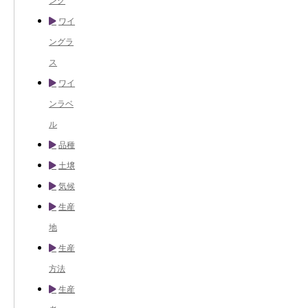
ング
ワイ
ングラ
ス
ワイ
ンラベ
ル
品種
土壌
気候
生産
地
生産
方法
生産