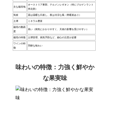
オーストリア東部、テルメンレギオン（特にブルゲンラント
主な栽培地
州北部）
気候
昼は温暖な日差し、夜は冷涼な風（寒暖差あり）
土壌
ミネラル豊富
栽培の難易
高い（病気にかかりやすく、天候の影響を受けやすい）
度
栽培の特徴
土壌管理、病気予防など、細心の注意が必要
ワインの特
芳醇な味わい
徴
味わいの特徴：力強く鮮やか
な果実味