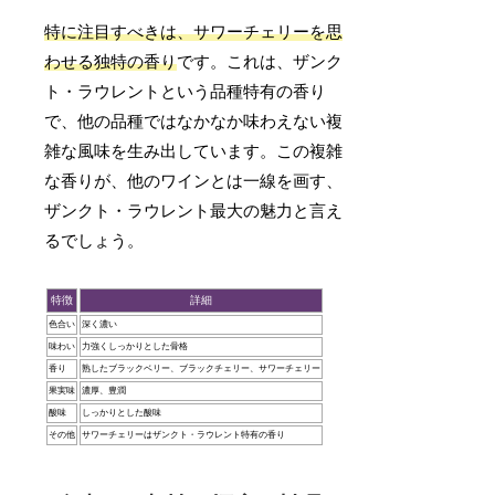
特に注目すべきは、サワーチェリーを思
わせる独特の香り
です。これは、ザンク
ト・ラウレントという品種特有の香り
で、他の品種ではなかなか味わえない複
雑な風味を生み出しています。この複雑
な香りが、他のワインとは一線を画す、
ザンクト・ラウレント最大の魅力と言え
るでしょう。
特徴
詳細
色合い
深く濃い
味わい
力強くしっかりとした骨格
香り
熟したブラックベリー、ブラックチェリー、サワーチェリー
果実味
濃厚、豊潤
酸味
しっかりとした酸味
その他
サワーチェリーはザンクト・ラウレント特有の香り