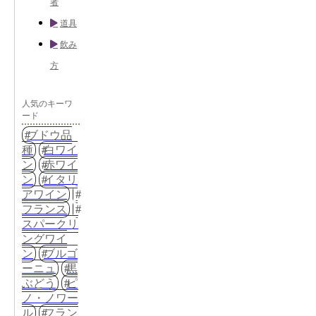
者
道具
飲み
方
人気のキーワ
ード
ブドウ品
種
白ワイ
ン
赤ワイ
ン
イタリ
アワイン
フランス
スパークリ
ングワイ
ン
ブルゴ
ーニュ
黒
ぶどう
ピ
ノ・ノワー
ル
フラン