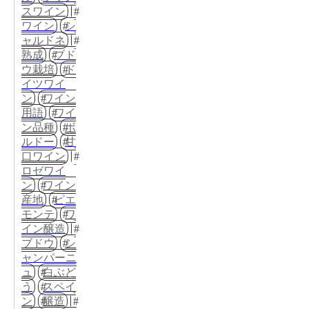
スワイン
ワイン
シ
ャルドネ
熟成
ブド
ウ栽培
ド
イツワイ
ン
ワイン
用語
ワイ
ン品種
ボ
ルドー
甘
口ワイン
ロゼワイ
ン
ワイン
産地
ピエ
モンテ
ワ
イン醸造
ブドウ
シ
ャンパーニ
ュ
白ぶど
う
スペイ
ン
醸造