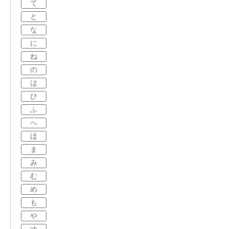
て
と
な
に
ね
の
は
ひ
ふ
へ
ほ
ま
み
む
め
も
や