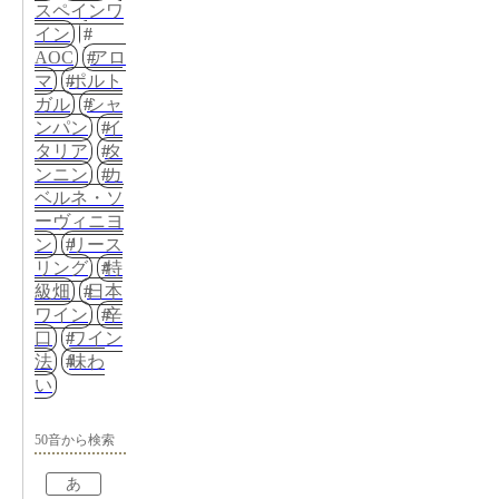
スペインワ
イン
AOC
アロ
マ
ポルト
ガル
シャ
ンパン
イ
タリア
タ
ンニン
カ
ベルネ・ソ
ーヴィニヨ
ン
リース
リング
特
級畑
日本
ワイン
辛
口
ワイン
法
味わ
い
50音から検索
あ