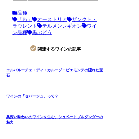
品種
「わ」
オーストリア
ザンクト・
ラウレント
テルメンレギオン
ワイ
ン品種
黒ぶどう
関連するワインの記事
エルバルーチェ・ディ・カルーゾ：ピエモンテの隠れた宝
石
ワインの「セパージュ」って？
奥深い味わいのワインを生む、シュペートブルグンダーの
魅力