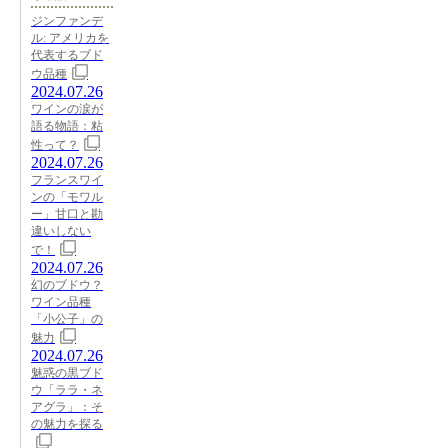
ジンファンデ
ル: アメリカを
代表するブド
ウ品種
2024.07.26
ワインの涙が
語る物語：粘
性って？
2024.07.26
フランスワイ
ンの「モワル
ー」甘口と勘
違いしない
で！
2024.07.26
幻のブドウ？
ワイン品種
「小公子」の
魅力
2024.07.26
魅惑の黒ブド
ウ「ララ・ネ
アグラ」：そ
の魅力を探る