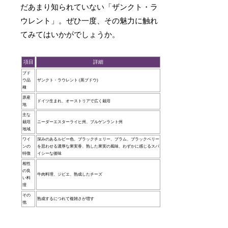
だあまり知られていない「ザンクト・ラ
ウレント」。ぜひ一度、その魅力に触れ
てみてはいかがでしょうか。
項目
詳細
ブド
ウ品
ザンクト・ラウレント (黒ブドウ)
種
原産
ドイツ生まれ、オーストリアで広く栽培
地
主な
栽培
ニーダーエスターライヒ州、ブルゲンラント州
地域
ワイ
深みのあるルビー色、ブラックチェリー、プラム、ブラックベリー
ンの
を思わせる濃厚な果実香、熟した果実の風味、わずかに感じるスパ
特徴
イシーな後味
相性
の良
牛肉料理、ジビエ、熟成したチーズ
い料
理
その
熟成するにつれて複雑さが増す
他