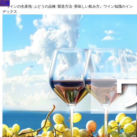
品種
品種
品種
品種
品種
品種
品種
品種
品種
『ワインの生産地･ぶどうの品種･製造方法･美味しい飲み方』ワイン知識のイン
デックス