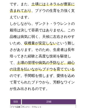
です。また、
土壌にはミネラルが豊富に
含まれており
、ブドウの生育を力強く支
えています。
しかしながら、ザンクト・ラウレントの
栽培は決して容易ではありません。この
品種は病気に弱く、天候に左右されやす
いため、
収穫量が安定しない
という難し
さがあります。そのため、生産者は長年
培ってきた経験と高度な技術を駆使し
て、
土壌の管理や病気の予防など、細心
の注意を払いながらブドウを育てている
のです。手間暇を惜しまず、愛情を込め
て育てられたブドウから、芳醇なワイン
が生み出されるのです。
項目
詳細
ブドウ品種
ザンクト・ラウレント