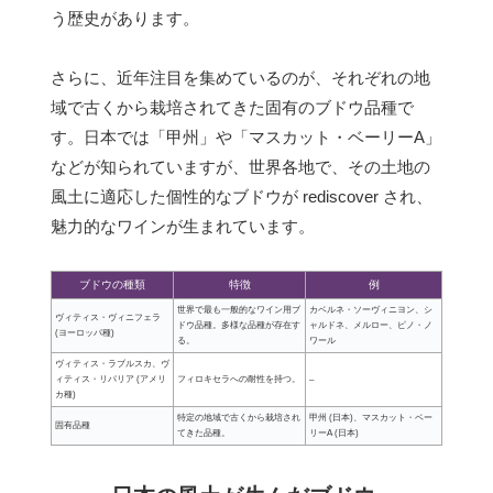
う歴史があります。
さらに、近年注目を集めているのが、それぞれの地
域で古くから栽培されてきた固有のブドウ品種で
す。日本では「甲州」や「マスカット・ベーリーA」
などが知られていますが、世界各地で、その土地の
風土に適応した個性的なブドウが rediscover され、
魅力的なワインが生まれています。
ブドウの種類
特徴
例
世界で最も一般的なワイン用ブ
カベルネ・ソーヴィニヨン、シ
ヴィティス・ヴィニフェラ
ドウ品種。多様な品種が存在す
ャルドネ、メルロー、ピノ・ノ
(ヨーロッパ種)
る。
ワール
ヴィティス・ラブルスカ、ヴ
ィティス・リパリア (アメリ
フィロキセラへの耐性を持つ。
–
カ種)
特定の地域で古くから栽培され
甲州 (日本)、マスカット・ベー
固有品種
てきた品種。
リーA (日本)