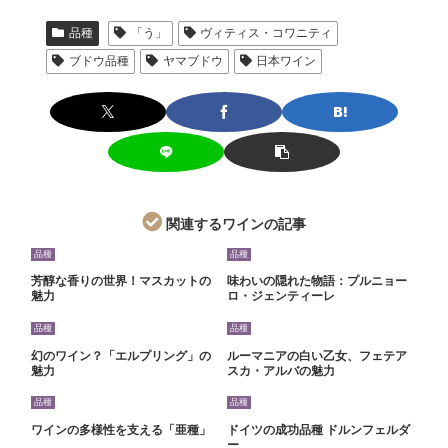
品種
「う」
ヴィティス・コワニティ
ブドウ品種
ヤマブドウ
日本ワイン
関連するワインの記事
品種
品種
芳醇な香りの世界！マスカットの
味わいの隠れた物語：プルニョー
魅力
ロ・ジェンティーレ
品種
品種
幻のワイン？「エルプリング」の
ルーマニアの白い乙女、フェテア
魅力
スカ・アルバの魅力
品種
品種
ワインの多様性を支える「亜種」
ドイツの成功品種 ドルンフェルダ
ー