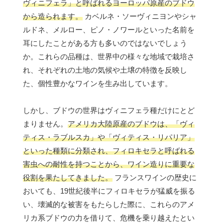
ヴィニフェラ」と呼ばれるヨーロッパ原産のブドウ
から造られます。
カベルネ・ソーヴィニヨンやシャ
ルドネ、メルロー、ピノ・ノワールといった名前を
耳にしたことがある方も多いのではないでしょう
か。これらの品種は、世界中の様々な地域で栽培さ
れ、それぞれの土地の気候や土壌の特徴を反映し
た、個性豊かなワインを生み出しています。
しかし、ブドウの世界はヴィニフェラ種だけにとど
まりません。
アメリカ大陸原産のブドウは、「ヴィ
ティス・ラブルスカ」や「ヴィティス・リパリア」
といった種類に分類され、フィロキセラと呼ばれる
害虫への耐性を持つことから、ワイン造りに重要な
役割を果たしてきました。
フランスワインの歴史に
おいても、19世紀後半にフィロキセラが猛威を振る
い、壊滅的な被害をもたらした際に、これらのアメ
リカ系ブドウの力を借りて、危機を乗り越えたとい