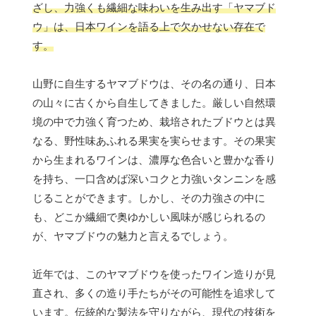
ざし、力強くも繊細な味わいを生み出す「ヤマブド
ウ」は、日本ワインを語る上で欠かせない存在で
す。
山野に自生するヤマブドウは、その名の通り、日本
の山々に古くから自生してきました。厳しい自然環
境の中で力強く育つため、栽培されたブドウとは異
なる、野性味あふれる果実を実らせます。その果実
から生まれるワインは、濃厚な色合いと豊かな香り
を持ち、一口含めば深いコクと力強いタンニンを感
じることができます。しかし、その力強さの中に
も、どこか繊細で奥ゆかしい風味が感じられるの
が、ヤマブドウの魅力と言えるでしょう。
近年では、このヤマブドウを使ったワイン造りが見
直され、多くの造り手たちがその可能性を追求して
います。伝統的な製法を守りながら、現代の技術を