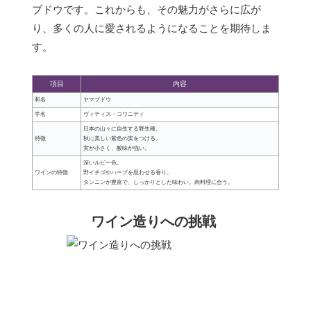
ブドウです。これからも、その魅力がさらに広が
り、多くの人に愛されるようになることを期待しま
す。
項目
内容
和名
ヤマブドウ
学名
ヴィティス・コワニティ
日本の山々に自生する野生種。
特徴
秋に美しい紫色の実をつける。
実が小さく、酸味が強い。
深いルビー色。
ワインの特徴
野イチゴやハーブを思わせる香り。
タンニンが豊富で、しっかりとした味わい。肉料理に合う。
ワイン造りへの挑戦