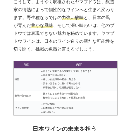
こうして、ようやく収穫されたヤマブドウは、醸造
家の情熱によって個性的なワインへと生まれ変わり
ます。野生種ならではの
力強い酸味
と、日本の風土
が育んだ
豊かな風味
、そして深い味わいは、他のブ
ドウでは表現できない魅力を秘めています。ヤマブ
ドウワインは、日本のワイン造りの新たな可能性を
切り開く、挑戦の象徴と言えるでしょう。
項目
内容
– 古くから滋養のある果実として親しまれてきた
– 野生種で栽培が難しい
特徴
– 厳しい自然環境の変化に耐える
– 実をつけるまでに長い年月がかかる
– 病害虫に弱く、収穫量が安定しない
– 接ぎ木による病害虫への耐性強化
栽培の取り組み
– 棚仕立てによる日当たりや風通しの改善
– 力強い酸味
ワインの特徴
– 日本の風土が生む豊かな風味
– 深い味わい
日本ワインの未来を担う