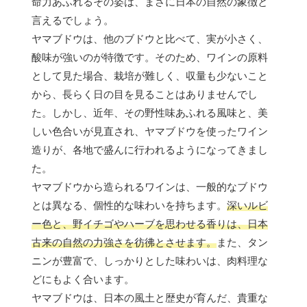
命力あふれるその姿は、まさに日本の自然の象徴と
言えるでしょう。
ヤマブドウは、他のブドウと比べて、実が小さく、
酸味が強いのが特徴です。そのため、ワインの原料
として見た場合、栽培が難しく、収量も少ないこと
から、長らく日の目を見ることはありませんでし
た。しかし、近年、その野性味あふれる風味と、美
しい色合いが見直され、ヤマブドウを使ったワイン
造りが、各地で盛んに行われるようになってきまし
た。
ヤマブドウから造られるワインは、一般的なブドウ
とは異なる、個性的な味わいを持ちます。
深いルビ
ー色と、野イチゴやハーブを思わせる香りは、日本
古来の自然の力強さを彷彿とさせます。
また、タン
ニンが豊富で、しっかりとした味わいは、肉料理な
どにもよく合います。
ヤマブドウは、日本の風土と歴史が育んだ、貴重な