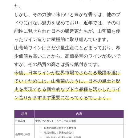
た。
しかし、その力強い味わいと豊かな香りは、他のブ
ドウにはない魅力を秘めており、近年では、その可
能性に魅せられた日本の醸造家たちが、山葡萄を使
ったワイン造りに積極的に取り組んでいます。
山葡萄ワインはまだ少量生産にとどまっており、希
少価値も高いことから、高価格帯のワインが多いで
すが、その品質の高さは折り紙付きです。
今後、日本ワインが世界市場でさらなる飛躍を遂げ
ていくためには、山葡萄のように、日本の風土と歴
史を表現できる個性的なブドウ品種を活かしたワイ
ン造りがますます重要になってくるでしょう。
項目
内容
注目品種
甲州, マスカット・ベーリーA, 山葡萄
日本の山野に自生する野生種
栽培が難しく収量も少ない
山葡萄の特徴
力強い味わいと豊かな香りが特徴