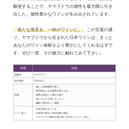
駆使することで、ヤマブドウの個性を最大限に引き
出した、個性豊かなワインが生み出されています。
「新たな発見を、一杯のワインに」
。この言葉の通
り、ヤマブドウから生まれた日本ワインは、きっと
あなたのワイン体験をより豊かにしてくれるはずで
す。ぜひ一度、その魅力に触れてみて下さい。
特徴
詳細
品種名
ヤマブドウ
自生場所
日本の山々
・厳しい自然環境で育つ
・野性味あふれる果実を実らせる
特徴
・濃厚な色合いと豊かな香り
・深いコクと力強いタンニン
・繊細で奥ゆかしい風味
・近年見直されている
ワイン造り
・伝統的な製法と現代技術を融合
・ヤマブドウの個性を最大限に引き出したワイン造り