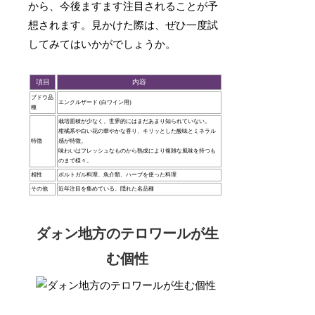
から、今後ますます注目されることが予
想されます。見かけた際は、ぜひ一度試
してみてはいかがでしょうか。
項目
内容
ブドウ品
エンクルザード (白ワイン用)
種
栽培面積が少なく、世界的にはまだあまり知られていない。
柑橘系や白い花の華やかな香り、キリッとした酸味とミネラル
特徴
感が特徴。
味わいはフレッシュなものから熟成により複雑な風味を持つも
のまで様々。
相性
ポルトガル料理、魚介類、ハーブを使った料理
その他
近年注目を集めている、隠れた名品種
ダォン地方のテロワールが生
む個性