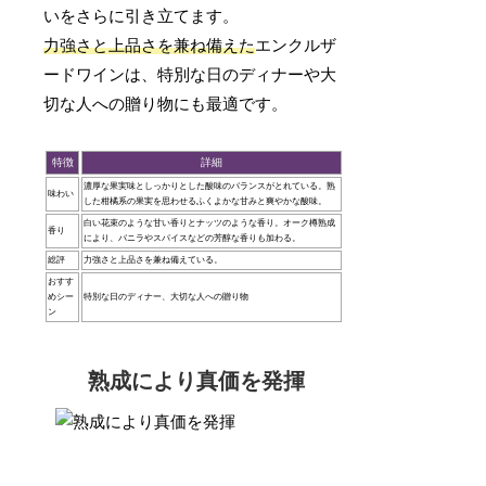
いをさらに引き立てます。
力強さと上品さを兼ね備えた
エンクルザ
ードワインは、特別な日のディナーや大
切な人への贈り物にも最適です。
特徴
詳細
濃厚な果実味としっかりとした酸味のバランスがとれている。熟
味わい
した柑橘系の果実を思わせるふくよかな甘みと爽やかな酸味。
白い花束のような甘い香りとナッツのような香り。オーク樽熟成
香り
により、バニラやスパイスなどの芳醇な香りも加わる。
総評
力強さと上品さを兼ね備えている。
おすす
めシー
特別な日のディナー、大切な人への贈り物
ン
熟成により真価を発揮