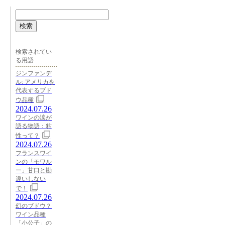
検索
検索されてい
る用語
ジンファンデ
ル: アメリカを
代表するブド
ウ品種
2024.07.26
ワインの涙が
語る物語：粘
性って？
2024.07.26
フランスワイ
ンの「モワル
ー」甘口と勘
違いしない
で！
2024.07.26
幻のブドウ？
ワイン品種
「小公子」の