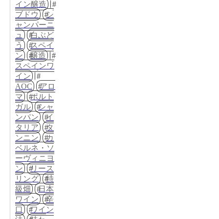
イン醸造
ブドウ
シ
ャンパーニ
ュ
白ぶど
う
スペイ
ン
醸造
スペインワ
イン
AOC
アロ
マ
ポルト
ガル
シャ
ンパン
イ
タリア
タ
ンニン
カ
ベルネ・ソ
ーヴィニヨ
ン
リース
リング
特
級畑
日本
ワイン
辛
口
ワイン