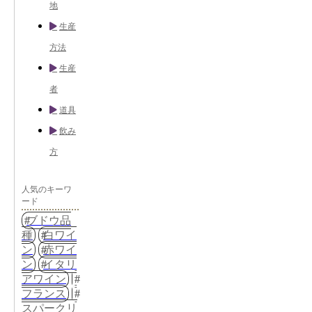
地
生産
方法
生産
者
道具
飲み
方
人気のキーワ
ード
ブドウ品
種
白ワイ
ン
赤ワイ
ン
イタリ
アワイン
フランス
スパークリ