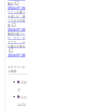
魅力
2024.07.26
ワインの香り
を楽しむ：第
二アロマの世
界
2024.07.26
魅惑の黒ブド
ウ「ララ・ネ
アグラ」：そ
の魅力を探る
2024.07.26
カテゴリーか
ら検索
アロ
マ
シャ
ンパン