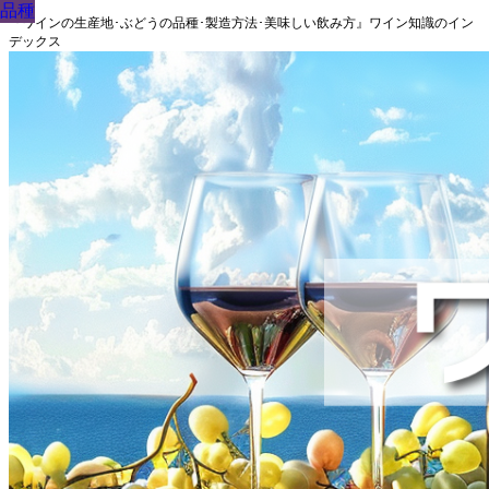
品種
品種
品種
品種
品種
品種
品種
品種
品種
『ワインの生産地･ぶどうの品種･製造方法･美味しい飲み方』ワイン知識のイン
デックス