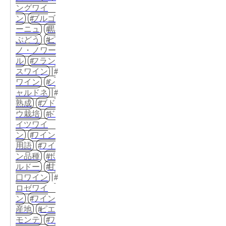
ングワイ
ン
ブルゴ
ーニュ
黒
ぶどう
ピ
ノ・ノワー
ル
フラン
スワイン
ワイン
シ
ャルドネ
熟成
ブド
ウ栽培
ド
イツワイ
ン
ワイン
用語
ワイ
ン品種
ボ
ルドー
甘
口ワイン
ロゼワイ
ン
ワイン
産地
ピエ
モンテ
ワ