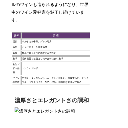
ルのワインも造られるようになり、世界
中のワイン愛好家を魅了し続けていま
す。
要素
詳細
場所
ポルトガル中部、ダォン地方
地形
山々に囲まれた高原地帯
気候
標高が高く昼夜の寒暖差が大きい
土壌
花崗岩質を基盤とした水はけの良い土壌
主なブ
ドウ品
エンクルザード
種
ワイン
力強く、タンニンがしっかりとした味わい。熟成すると、ドライ
の特徴
フルーツやスパイス、なめし皮などの複雑な香りが現れる。
濃厚さとエレガントさの調和