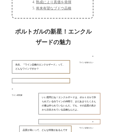
熟成により真価を発揮
将来有望なブドウ品種
ポルトガルの新星！エンクル
ザードの魅力
ワインを知りたい
先生、『ワイン品種のエンクルザード』って、
どんなワインですか？
ワイン研究家
いい質問だね！エンクルザードは、ポルトガルで作
られている白ワインの仲間で、まだあまりたくさん
の量は作られていないんだ。でも、その品質の高さ
から注目されている品種なんだよ。
ワインを知りたい
品質が高いって、どんな特徴があるんです