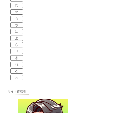
む
め
も
や
ゆ
よ
ら
り
る
れ
ろ
わ
サイト作成者