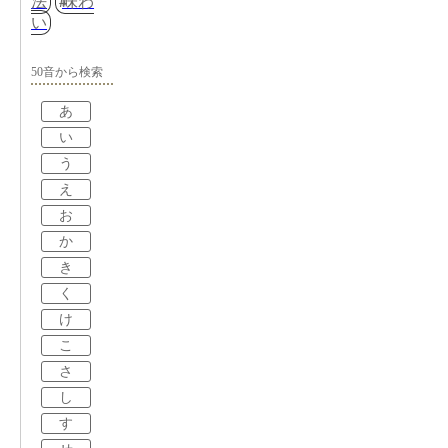
法
味わ
い
50音から検索
あ
い
う
え
お
か
き
く
け
こ
さ
し
す