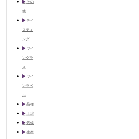
その
他
テイ
スティ
ング
ワイ
ングラ
ス
ワイ
ンラベ
ル
品種
土壌
気候
生産