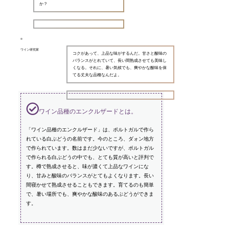
か？
ワイン研究家
コクがあって、上品な味がするんだ。甘さと酸味の
バランスがとれていて、長い間熟成させても美味し
くなる。それに、暑い気候でも、爽やかな酸味を保
てる丈夫な品種なんだよ。
ワイン品種のエンクルザードとは。
「ワイン品種のエンクルザード」は、ポルトガルで作ら
れている白ぶどうの名前です。今のところ、ダォン地方
で作られています。数はまだ少ないですが、ポルトガル
で作られる白ぶどうの中でも、とても質が高いと評判で
す。樽で熟成させると、味が濃くて上品なワインにな
り、甘みと酸味のバランスがとてもよくなります。長い
間寝かせて熟成させることもできます。育てるのも簡単
で、暑い場所でも、爽やかな酸味のあるぶどうができま
す。