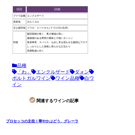
項目
詳細
ブドウ品種
エンクルザード
原産地
ポルトガル
主な栽培地
ドウロ・スペリオル (ドウロ川の北岸)
栽培面積が狭く、希少価値が高い
凝縮感のある果実の風味と力強いタンニン
特徴
黒系果実、スパイス、なめし革を思わせる複雑なアロマ
しっかりとした骨格と滑らかな口当たり
長期熟成に向く
品種
「わ」
エンクルザード
ダォン
ポルトガルワイン
ワイン品種
白ワ
イン
関連するワインの記事
プロセッコの主役！華やかぶどう、グレーラ