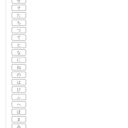
せ
そ
た
ち
つ
て
と
な
に
ね
の
は
ひ
ふ
へ
ほ
ま
み