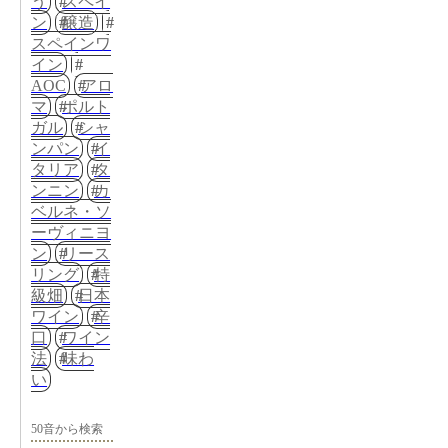
う
スペイ
ン
醸造
スペインワ
イン
AOC
アロ
マ
ポルト
ガル
シャ
ンパン
イ
タリア
タ
ンニン
カ
ベルネ・ソ
ーヴィニヨ
ン
リース
リング
特
級畑
日本
ワイン
辛
口
ワイン
法
味わ
い
50音から検索