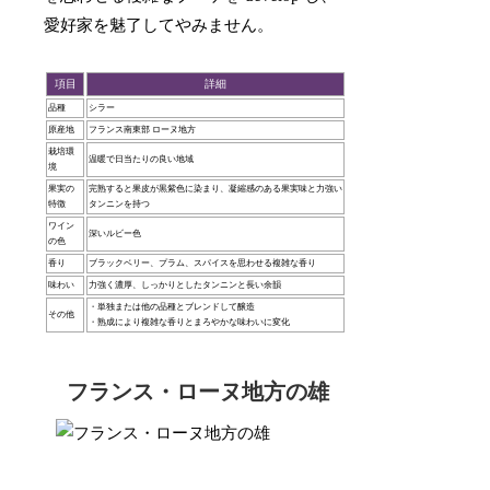
愛好家を魅了してやみません。
項目
詳細
品種
シラー
原産地
フランス南東部 ローヌ地方
栽培環
温暖で日当たりの良い地域
境
果実の
完熟すると果皮が黒紫色に染まり、凝縮感のある果実味と力強い
特徴
タンニンを持つ
ワイン
深いルビー色
の色
香り
ブラックベリー、プラム、スパイスを思わせる複雑な香り
味わい
力強く濃厚、しっかりとしたタンニンと長い余韻
・単独または他の品種とブレンドして醸造
その他
・熟成により複雑な香りとまろやかな味わいに変化
フランス・ローヌ地方の雄