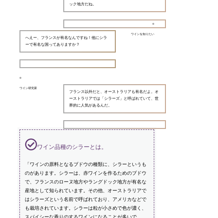
ック地方だね。
ワインを知りたい
へえー、フランスが有名なんですね！他にシラ
ーで有名な国ってありますか？
ワイン研究家
フランス以外だと、オーストラリアも有名だよ。オ
ーストラリアでは「シラーズ」と呼ばれていて、世
界的に人気があるんだ。
ワイン品種のシラーとは。
「ワインの原料となるブドウの種類に、シラーというも
のがあります。シラーは、赤ワインを作るためのブドウ
で、フランスのローヌ地方やラングドック地方が有名な
産地として知られています。その他、オーストラリアで
はシラーズという名前で呼ばれており、アメリカなどで
も栽培されています。シラーは粒が小さめで色が濃く、
スパイシーな香りのするワインになることが多いで