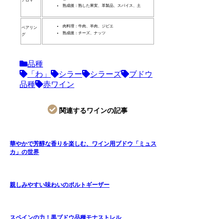
アロマ
熟成後：熟した果実、革製品、スパイス、土
肉料理：牛肉、羊肉、ジビエ
ペアリン
熟成後：チーズ、ナッツ
グ
品種
「わ」
シラー
シラーズ
ブドウ
品種
赤ワイン
関連するワインの記事
華やかで芳醇な香りを楽しむ、ワイン用ブドウ「ミュス
カ」の世界
親しみやすい味わいのポルトギーザー
スペインの力！黒ブドウ品種モナストレル