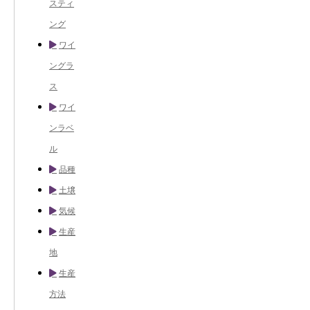
スティ
ング
ワイ
ングラ
ス
ワイ
ンラベ
ル
品種
土壌
気候
生産
地
生産
方法