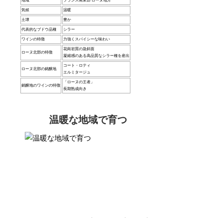
地域
フランス南東部 ローヌ地方
気候
温暖
土壌
豊か
代表的なブドウ品種
シラー
ワインの特徴
力強くスパイシーな味わい
花崗岩質の急斜面
ローヌ北部の特徴
凝縮感のある高品質なシラー種を産出
コート・ロティ
ローヌ北部の銘醸地
エルミタージュ
「ローヌの王者」
銘醸地のワインの特徴
長期熟成向き
温暖な地域で育つ