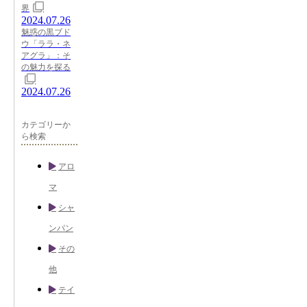
界
2024.07.26
魅惑の黒ブド
ウ「ララ・ネ
アグラ」：そ
の魅力を探る
2024.07.26
カテゴリーか
ら検索
アロ
マ
シャ
ンパン
その
他
テイ