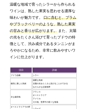
温暖な地域で育ったシラーから作られる
ワインは、熟した果実を思わせる濃厚な
味わいが魅力です。
口に含むと、プラム
やブラックベリーのような、熟した果実
の甘みと香りが広がります。
また、太陽
の光をたくさん浴びて育ったブドウの特
徴として、渋み成分であるタンニンがま
ろやかになるため、非常に飲みやすいワ
インに仕上がります。
項目
詳細
ブドウ品種
シラー
温暖な気候
栽培に適した気候
太陽の光をたくさん浴びることができる
なだらかな丘陵地帯
フランス
オーストラリア
主な栽培地
アメリカ
その他、世界中の様々な地域
オーストラリアでの呼
シラーズ