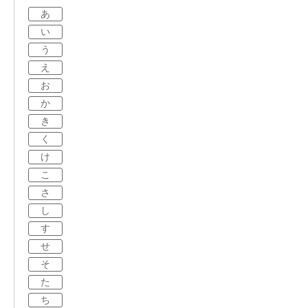
あ
い
う
え
お
か
き
く
け
こ
さ
し
す
せ
そ
た
ち