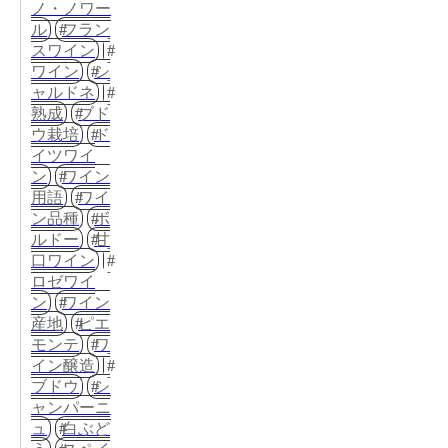
ノ・ノワー
ル
フラン
スワイン
ワイン
シ
ャルドネ
熟成
ブド
ウ栽培
ド
イツワイ
ン
ワイン
用語
ワイ
ン品種
ボ
ルドー
甘
口ワイン
ロゼワイ
ン
ワイン
産地
ピエ
モンテ
ワ
イン醸造
ブドウ
シ
ャンパーニ
ュ
白ぶど