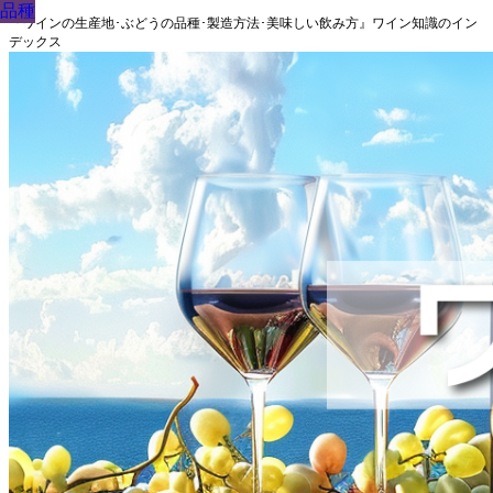
品種
品種
品種
品種
品種
品種
品種
品種
品種
『ワインの生産地･ぶどうの品種･製造方法･美味しい飲み方』ワイン知識のイン
デックス