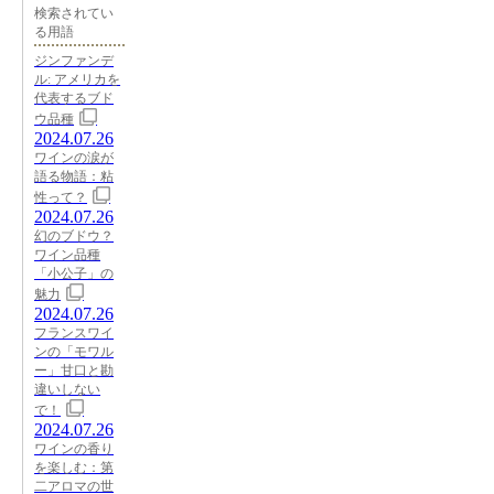
検索されてい
る用語
ジンファンデ
ル: アメリカを
代表するブド
ウ品種
2024.07.26
ワインの涙が
語る物語：粘
性って？
2024.07.26
幻のブドウ？
ワイン品種
「小公子」の
魅力
2024.07.26
フランスワイ
ンの「モワル
ー」甘口と勘
違いしない
で！
2024.07.26
ワインの香り
を楽しむ：第
二アロマの世