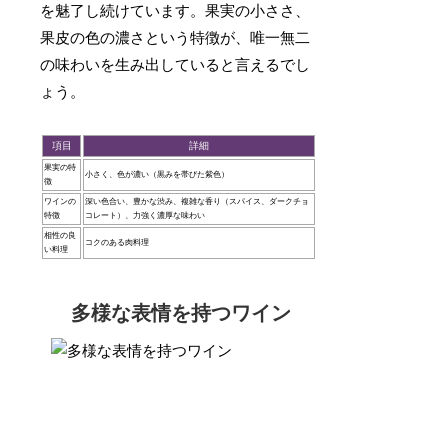
を魅了し続けています。果実の小ささ、
果皮の色の濃さという特徴が、唯一無二
の味わいを生み出していると言えるでし
ょう。
項目
詳細
果実の特
小さく、色が濃い（黒みを帯びた紫色）
徴
ワインの
深い色合い、豊かな渋み、複雑な香り（スパイス、ダークチョ
特徴
コレート）、力強く濃厚な味わい
相性の良
コクのある肉料理
い料理
多様な表情を持つワイン