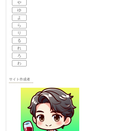
や
ゆ
よ
ら
り
る
れ
ろ
わ
サイト作成者