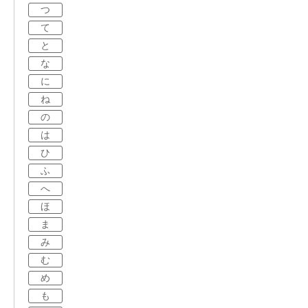
つ
て
と
な
に
ね
の
は
ひ
ふ
へ
ほ
ま
み
む
め
も