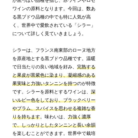
が黒っぽい品種を指し、赤ワインやロゼ
ワインの原料となります。今回は、数あ
る黒ブドウ品種の中でも特に人気が高
く、世界中で愛飲されている「シラー」
について詳しく見ていきましょう。
シラーは、フランス南東部のローヌ地方
を原産地とする黒ブドウ品種です。温暖
で日当たりの良い地域を好み、
完熟する
と果皮が黒紫色に染まり、凝縮感のある
果実味と力強いタンニンを持つ
のが特徴
です。シラーを原料とするワインは、
深
いルビー色をしており、ブラックベリー
やプラム、スパイスを思わせる複雑な香
りを持ちます
。味わいは、
力強く濃厚
で、しっかりとしたタンニンと長い余韻
を楽しむことができます。世界中で栽培