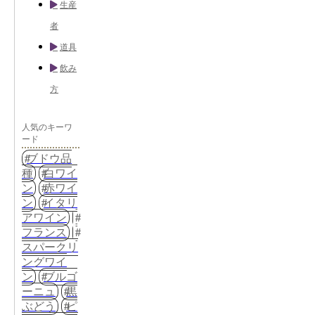
生産
者
道具
飲み
方
人気のキーワ
ード
ブドウ品
種
白ワイ
ン
赤ワイ
ン
イタリ
アワイン
フランス
スパークリ
ングワイ
ン
ブルゴ
ーニュ
黒
ぶどう
ピ