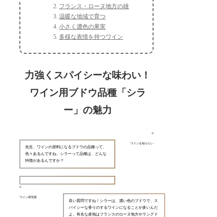
フランス・ローヌ地方の雄
温暖な地域で育つ
小さく濃色の果実
多様な表情を持つワイン
力強くスパイシーな味わい！
ワイン用ブドウ品種「シラ
ー」の魅力
ワインを知りたい
先生、ワインの原料になるブドウの品種って、
色々あるんですね。シラーって品種は、どんな
特徴があるんですか？
ワイン研究家
良い質問ですね！シラーは、濃い色のブドウで、ス
パイシーな香りのするワインになることが多いんだ
よ。有名な産地はフランスのローヌ地方やラングド