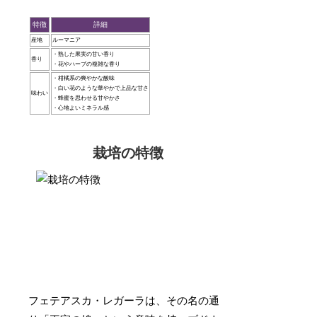
特徴
詳細
産地
ルーマニア
・熟した果実の甘い香り
香り
・花やハーブの複雑な香り
・柑橘系の爽やかな酸味
・白い花のような華やかで上品な甘さ
味わい
・蜂蜜を思わせる甘やかさ
・心地よいミネラル感
栽培の特徴
フェテアスカ・レガーラは、その名の通