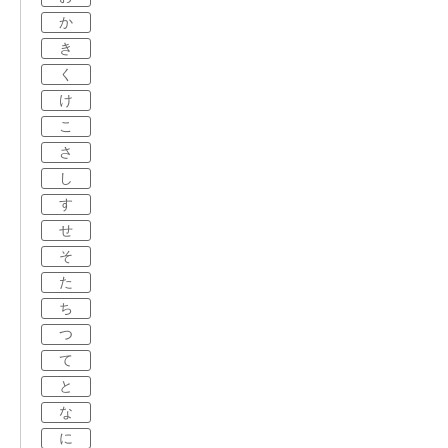
か
き
く
け
こ
さ
し
す
せ
そ
た
ち
つ
て
と
な
に