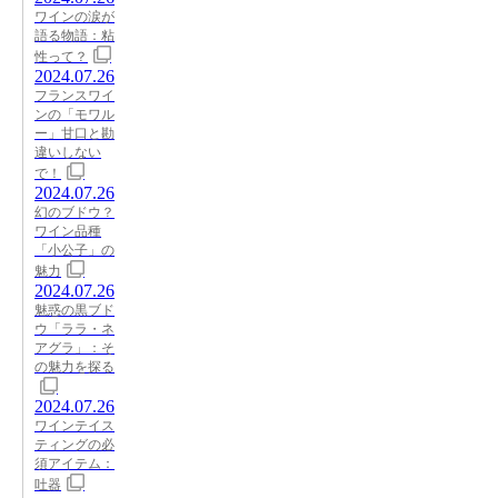
ワインの涙が
語る物語：粘
性って？
2024.07.26
フランスワイ
ンの「モワル
ー」甘口と勘
違いしない
で！
2024.07.26
幻のブドウ？
ワイン品種
「小公子」の
魅力
2024.07.26
魅惑の黒ブド
ウ「ララ・ネ
アグラ」：そ
の魅力を探る
2024.07.26
ワインテイス
ティングの必
須アイテム：
吐器