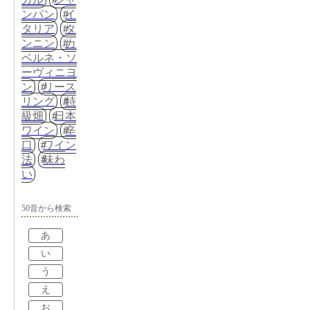
ンパン
イ
タリア
タ
ンニン
カ
ベルネ・ソ
ーヴィニヨ
ン
リース
リング
特
級畑
日本
ワイン
辛
口
ワイン
法
味わ
い
50音から検索
あ
い
う
え
お