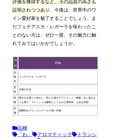
評価を獲得するなど、その品質の高さも
証明されつつあり
、今後は、世界中のワ
イン愛好家を魅了することでしょう。ま
だフェテアスカ・レガーラを味わったこ
とのない方は、ぜひ一度、その魅力に触
れてみてはいかがでしょうか。
項
詳細
目
品
種
フェテアスカ・レガーラ
名
意
王家の乙女
味
特
華やかな香りと味わい、熟した桃やアプリコット、蜂蜜、白い花のよ
徴
うな香り、フレッシュな酸味とふくよかな果実味、上品な余韻
評
国際的なワインコンクールで高い評価
価
品種
「わ」
アロマティック
トランシ