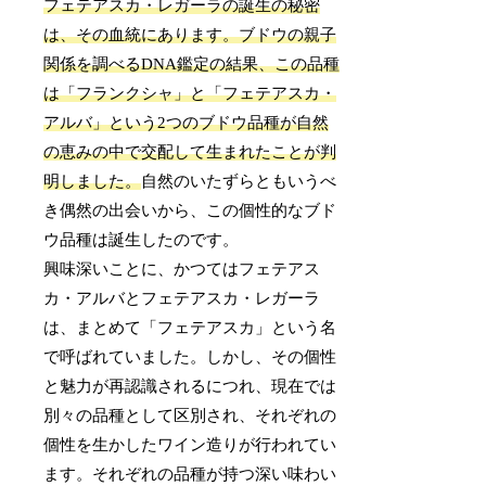
フェテアスカ・レガーラの誕生の秘密
は、その血統にあります。ブドウの親子
関係を調べるDNA鑑定の結果、この品種
は「フランクシャ」と「フェテアスカ・
アルバ」という2つのブドウ品種が自然
の恵みの中で交配して生まれたことが判
明しました。
自然のいたずらともいうべ
き偶然の出会いから、この個性的なブド
ウ品種は誕生したのです。
興味深いことに、かつてはフェテアス
カ・アルバとフェテアスカ・レガーラ
は、まとめて「フェテアスカ」という名
で呼ばれていました。しかし、その個性
と魅力が再認識されるにつれ、現在では
別々の品種として区別され、それぞれの
個性を生かしたワイン造りが行われてい
ます。それぞれの品種が持つ深い味わい