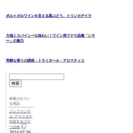
ポルトガルワインを支える黒ぶどう、トリンカデイラ
力強くスパイシーな味わい！ワイン用ブドウ品種「シラ
ー」の魅力
芳醇な香りの誘惑：トラミネール・アロマティコ
検索
検索されてい
る用語
ジンファンデ
ル: アメリカを
代表するブド
ウ品種
2024.07.26