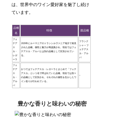
は、世界中のワイン愛好家を魅了し続け
ています。
品種
特徴
親品種
名
フェ
フランク
テア
1920年にルーマニアのトランシルヴァニア地方で発見
シャ × フ
ス
された品種。個性と魅力が再認識され、現在ではフェ
ェテアス
カ・
テアスカ・アルバとは別の品種として区別されてい
カ・アル
レガ
る。
バ
ーラ
フェ
テア
かつてはフェテアスカ・レガーラとまとめて「フェテ
ス
アスカ」という名で呼ばれていた品種。現在では別々
–
カ・
の品種として区別され、それぞれの個性を生かしたワ
アル
イン造りが行われている。
バ
豊かな香りと味わいの秘密