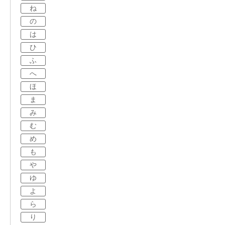
ね
の
は
ひ
ふ
へ
ほ
ま
み
む
め
も
や
ゆ
よ
ら
り