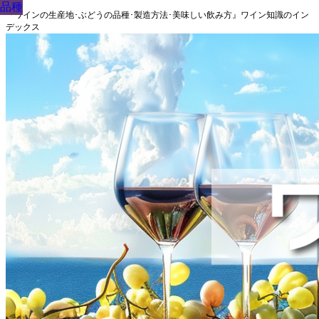
品種
品種
品種
品種
品種
品種
品種
品種
品種
『ワインの生産地･ぶどうの品種･製造方法･美味しい飲み方』ワイン知識のイン
デックス