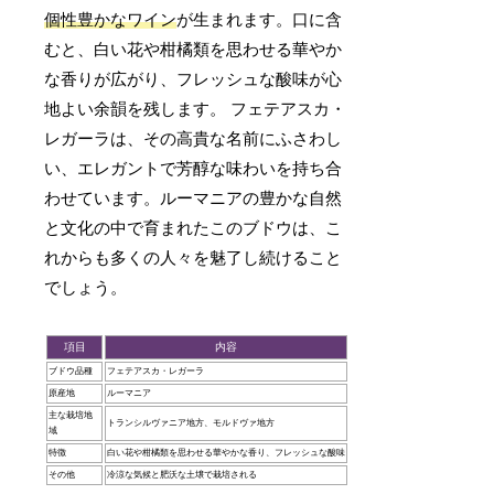
個性豊かなワイン
が生まれます。口に含
むと、白い花や柑橘類を思わせる華やか
な香りが広がり、フレッシュな酸味が心
地よい余韻を残します。 フェテアスカ・
レガーラは、その高貴な名前にふさわし
い、エレガントで芳醇な味わいを持ち合
わせています。ルーマニアの豊かな自然
と文化の中で育まれたこのブドウは、こ
れからも多くの人々を魅了し続けること
でしょう。
項目
内容
ブドウ品種
フェテアスカ・レガーラ
原産地
ルーマニア
主な栽培地
トランシルヴァニア地方、モルドヴァ地方
域
特徴
白い花や柑橘類を思わせる華やかな香り、フレッシュな酸味
その他
冷涼な気候と肥沃な土壌で栽培される