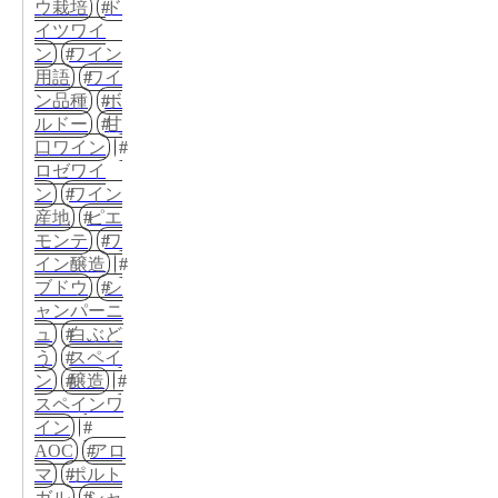
ウ栽培
ド
イツワイ
ン
ワイン
用語
ワイ
ン品種
ボ
ルドー
甘
口ワイン
ロゼワイ
ン
ワイン
産地
ピエ
モンテ
ワ
イン醸造
ブドウ
シ
ャンパーニ
ュ
白ぶど
う
スペイ
ン
醸造
スペインワ
イン
AOC
アロ
マ
ポルト
ガル
シャ