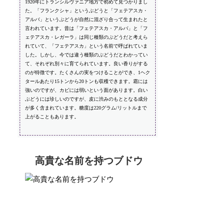
1920年にトランシルヴァニア地方で初めて見つかりまし
た。「フランクシャ」というぶどうと「フェテアスカ・
アルバ」というぶどうが自然に混ざり合って生まれたと
言われています。昔は「フェテアスカ・アルバ」と「フ
ェテアスカ・レガーラ」は同じ種類のぶどうだと考えら
れていて、「フェテアスカ」という名前で呼ばれていま
した。しかし、今では違う種類のぶどうだとわかってい
て、それぞれ別々に育てられています。良い香りがする
のが特徴です。たくさんの実をつけることができ、1ヘク
タールあたり15トンから20トンも収穫できます。霜には
強いのですが、カビには弱いという面があります。白い
ぶどうには珍しいのですが、皮に渋みのもととなる成分
が多く含まれています。糖度は220グラム/リットルまで
上がることもあります。
高貴な名前を持つブドウ