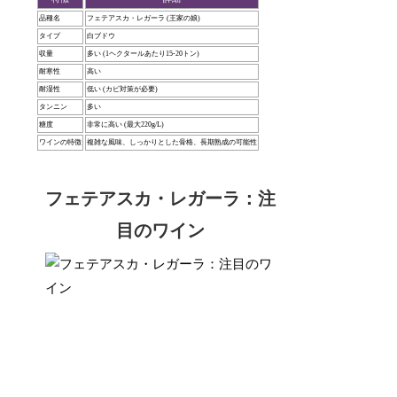
品種名
フェテアスカ・レガーラ (王家の娘)
タイプ
白ブドウ
収量
多い (1ヘクタールあたり15-20トン)
耐寒性
高い
耐湿性
低い (カビ対策が必要)
タンニン
多い
糖度
非常に高い (最大220g/L)
ワインの特徴
複雑な風味、しっかりとした骨格、長期熟成の可能性
フェテアスカ・レガーラ：注
目のワイン