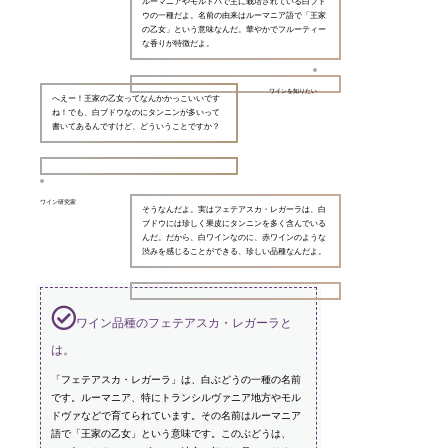
ルーマニアやモルドバで主に栽培されている白ブド
ウの一種だよ。名前の由来はルーマニア語で「王家
の乙女」という意味なんだ。華やかでフルーティー
な香りが特徴だよ。
ワインを知りたい
へえー！王家の乙女ってなんかかっこいいです
ね！でも、白ブドウなのにタンニンが多いって
書いてあるんですけど、どういうことですか？
ワイン研究家
そうなんだよ。実はフェテアスカ・レガーラは、白
ブドウには珍しく果皮にタンニンを多く含んでいる
んだ。だから、白ワインなのに、赤ワインのような
渋みを感じることができる、珍しい品種なんだよ。
ワイン品種のフェテアスカ・レガーラと
は。
「フェテアスカ・レガーラ」は、白ぶどうの一種の名前
です。ルーマニア、特にトランシルヴァニア地方やモル
ドヴァなどで育てられています。その名前はルーマニア
語で「王家の乙女」という意味です。このぶどうは、