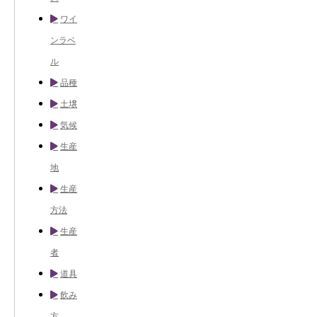
ワイ
ンラベ
ル
品種
土壌
気候
生産
地
生産
方法
生産
者
道具
飲み
方