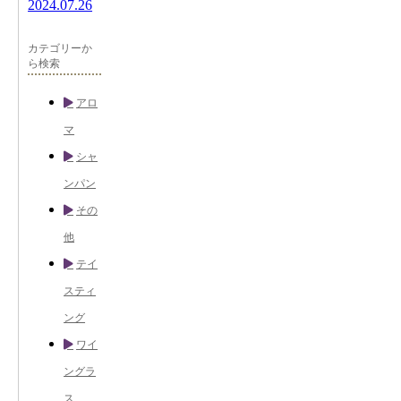
2024.07.26
カテゴリーか
ら検索
アロ
マ
シャ
ンパン
その
他
テイ
スティ
ング
ワイ
ングラ
ス