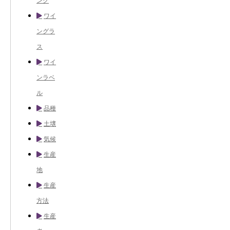
ング
ワイ
ングラ
ス
ワイ
ンラベ
ル
品種
土壌
気候
生産
地
生産
方法
生産