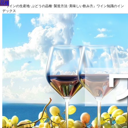
品種
品種
品種
品種
品種
品種
品種
品種
品種
『ワインの生産地･ぶどうの品種･製造方法･美味しい飲み方』ワイン知識のイン
デックス