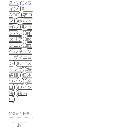
スペインワ
イン
AOC
アロ
マ
ポルト
ガル
シャ
ンパン
イ
タリア
タ
ンニン
カ
ベルネ・ソ
ーヴィニヨ
ン
リース
リング
特
級畑
日本
ワイン
辛
口
ワイン
法
味わ
い
50音から検索
あ