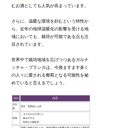
むお酒としても人気が高まっています。
さらに、温暖な環境を好むという特性か
ら、近年の地球温暖化の影響を受ける地
域においても、栽培が可能である点も注
目されています。
世界中で栽培地域を広げつつあるガルナ
ッチャ・ブランカは、今後ますます多く
の人々に愛される葡萄となる可能性を秘
めていると言えるでしょう。
項目
内容
注目
近年、世界的に上昇
度
・まろやかな口当たり
特徴
・飲みやすさ
・料理との相性良
温暖な環境を好むため、地球温暖化の影響を受ける地域でも栽培可