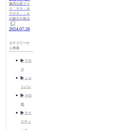
魅惑の黒ブド
ウ「ララ・ネ
アグラ」：そ
の魅力を探る
2024.07.26
カテゴリーか
ら検索
アロ
マ
シャ
ンパン
その
他
テイ
スティ