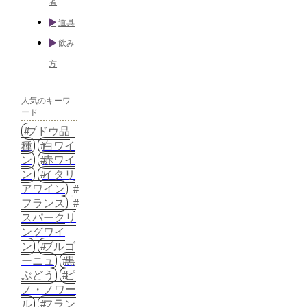
者
道具
飲み
方
人気のキーワ
ード
ブドウ品
種
白ワイ
ン
赤ワイ
ン
イタリ
アワイン
フランス
スパークリ
ングワイ
ン
ブルゴ
ーニュ
黒
ぶどう
ピ
ノ・ノワー
ル
フラン