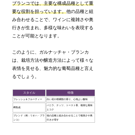
ブランコでは、主要な構成品種として重
要な役割を担っています。
他の品種と組
み合わせることで、ワインに複雑さや奥
行きが生まれ、多様な味わいを表現する
ことが可能となります。
このように、ガルナッチャ・ブランカ
は、栽培方法や醸造方法によって様々な
表情を見せる、魅力的な葡萄品種と言え
るでしょう。
スタイル
特徴
フレッシュ＆フルーティー
白い花や柑橘類の香り、心地よい酸味
バニラ、ナッツ、トースト香、複雑な風味
樽熟成
とコク
ブレンド（例：リオハ・ブラ
他の品種と組み合わせることで複雑さや奥
ンコ）
行きが増す