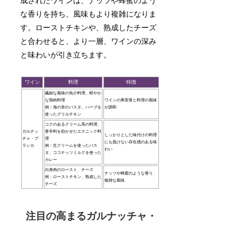
成されたワインは、ナッツや蜂蜜のよう
な香りを持ち、風味もより複雑になりま
す。ローストチキンや、熟成したチーズ
と合わせると、より一層、ワインの深み
と味わいが引き立ちます。
ワイン
料理
特徴
繊細な風味の魚介料理、軽やか
な鶏肉料理
ワインの果実香と料理の風味
例：海の幸のパスタ、ハーブを
が調和
使ったグリルチキン
コクのあるクリーム系の料理、
ガルナッ
香辛料を効かせたエスニック料
しっかりとした味付けの料理
チャ・ブ
理
にも負けない存在感のある味
ランカ
例：生クリームを使ったパス
わい
タ、ココナッツミルクを使った
カレー
白身肉のロースト、チーズ
ナッツや蜂蜜のような香り、
例：ローストチキン、熟成した
複雑な風味
チーズ
注目の高まるガルナッチャ・