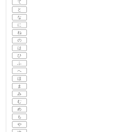
て
と
な
に
ね
の
は
ひ
ふ
へ
ほ
ま
み
む
め
も
や