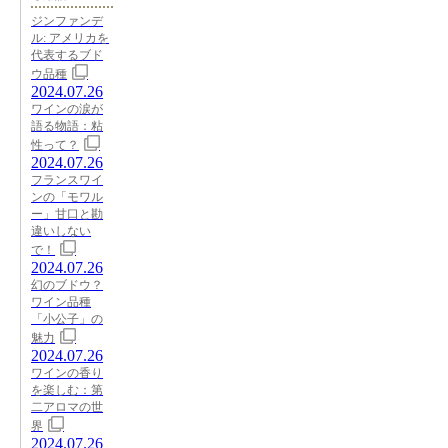
ジンファンデ
ル: アメリカを
代表するブド
ウ品種
2024.07.26
ワインの涙が
語る物語：粘
性って？
2024.07.26
フランスワイ
ンの「モワル
ー」甘口と勘
違いしない
で！
2024.07.26
幻のブドウ？
ワイン品種
「小公子」の
魅力
2024.07.26
ワインの香り
を楽しむ：第
二アロマの世
界
2024.07.26