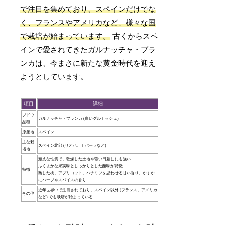
で注目を集めており、スペインだけでな
く、フランスやアメリカなど、様々な国
で栽培が始まっています。
古くからスペ
インで愛されてきたガルナッチャ・ブラ
ンカは、今まさに新たな黄金時代を迎え
ようとしています。
項目
詳細
ブドウ
ガルナッチャ・ブランカ (白いグルナッシュ)
品種
原産地
スペイン
主な栽
スペイン北部 (リオハ、ナバーラなど)
培地
頑丈な性質で、乾燥した土地や強い日差しにも強い
ふくよかな果実味としっかりとした酸味が特徴
特徴
熟した桃、アプリコット、ハチミツを思わせる甘い香り、かすか
にハーブやスパイスの香り
近年世界中で注目されており、スペイン以外 (フランス、アメリカ
その他
など) でも栽培が始まっている