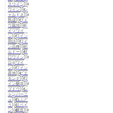
スワイン
ワイン
シ
ャルドネ
熟成
ブド
ウ栽培
ド
イツワイ
ン
ワイン
用語
ワイ
ン品種
ボ
ルドー
甘
口ワイン
ロゼワイ
ン
ワイン
産地
ピエ
モンテ
ワ
イン醸造
ブドウ
シ
ャンパーニ
ュ
白ぶど
う
スペイ
ン
醸造