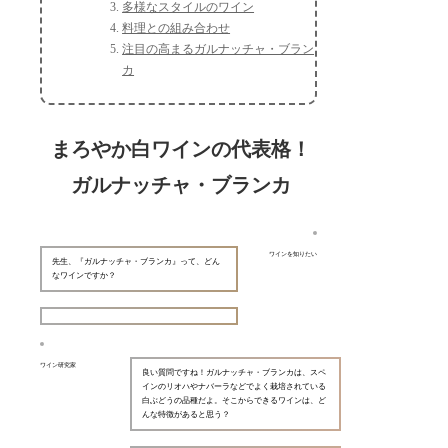
多様なスタイルのワイン
料理との組み合わせ
注目の高まるガルナッチャ・ブラン
カ
まろやか白ワインの代表格！
ガルナッチャ・ブランカ
ワインを知りたい
先生、『ガルナッチャ・ブランカ』って、どん
なワインですか？
ワイン研究家
良い質問ですね！ガルナッチャ・ブランカは、スペ
インのリオハやナバーラなどでよく栽培されている
白ぶどうの品種だよ。そこからできるワインは、ど
んな特徴があると思う？