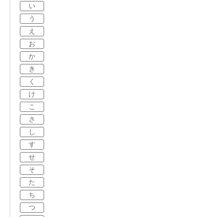
い
う
え
お
か
き
く
け
こ
さ
し
す
せ
そ
た
ち
つ