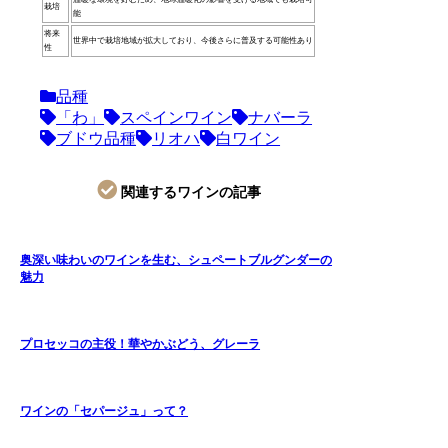
栽培
能
将来
世界中で栽培地域が拡大しており、今後さらに普及する可能性あり
性
品種
「わ」
スペインワイン
ナバーラ
ブドウ品種
リオハ
白ワイン
関連するワインの記事
奥深い味わいのワインを生む、シュペートブルグンダーの
魅力
プロセッコの主役！華やかぶどう、グレーラ
ワインの「セパージュ」って？