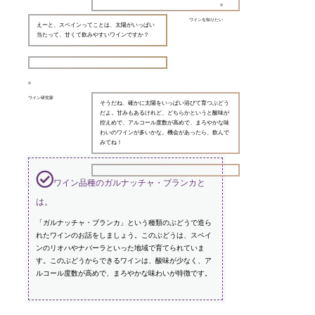
ワインを知りたい
えーと、スペインってことは、太陽がいっぱい
当たって、甘くて飲みやすいワインですか？
ワイン研究家
そうだね、確かに太陽をいっぱい浴びて育つぶどう
だよ。甘みもあるけれど、どちらかというと酸味が
控えめで、アルコール度数が高めで、まろやかな味
わいのワインが多いかな。機会があったら、飲んで
みてね！
ワイン品種のガルナッチャ・ブランカと
は。
「ガルナッチャ・ブランカ」という種類のぶどうで造ら
れたワインのお話をしましょう。このぶどうは、スペイ
ンのリオハやナバーラといった地域で育てられていま
す。このぶどうからできるワインは、酸味が少なく、ア
ルコール度数が高めで、まろやかな味わいが特徴です。