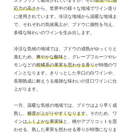
ストラリアで栽培されていますが、その
環境への適
応力の高さ
から、世界中の様々な地域でワイン造り
に使用されています。冷涼な地域から温暖な地域ま
で、それぞれの気候風土が、ブドウに個性を与え、
多様な味わいのワインを生み出します。
冷涼な気候の地域では、ブドウの成熟がゆっくりと
進むため、
爽やかな酸味
と、グレープフルーツやレ
モンなどの
柑橘系の果実を思わせる香り
が特徴のワ
インとなります。きりっとした辛口の白ワインや、
長期熟成に耐えうる複雑な味わいの甘口ワインに仕
上がります。
一方、温暖な気候の地域では、ブドウはより早く成
熟し、
糖度が上がりやすくなります
。そのため、ワ
インは
ふくよかな果実味
と、桃やアプリコットを思
わせる、熟した果実を想わせる香りが特徴になりま