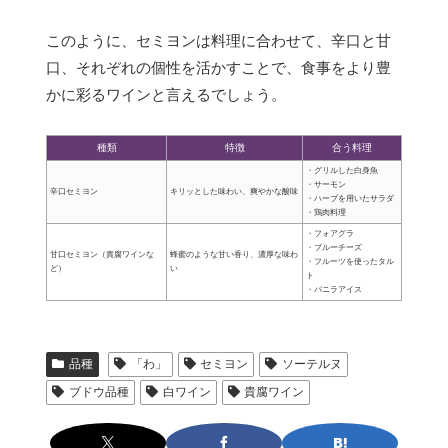
このように、セミヨンは料理に合わせて、辛口と甘
口、それぞれの個性を活かすことで、食事をより豊
かに彩るワインと言えるでしょう。
種類
特徴
合う料理
・グリルした白身魚
・サーモン
辛口セミヨン
キリッとした味わい、爽やかな酸味
・ハーブを用いたサラダ
・鶏肉料理
・フォアグラ
・ブルーチーズ
甘口セミヨン（貴腐ワインな
蜂蜜のような甘い香り、濃厚な味わ
・フルーツを使ったタル
ど）
い
ト
・バニラアイス
品種
「わ」
セミヨン
ソーテルヌ
ブドウ品種
白ワイン
貴腐ワイン