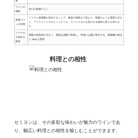
種
ワインの
甘口の貴腐ワイン
種類
ブドウに貴腐菌が発生することで、糖度が極限まで高まり、蜂蜜のような濃厚な甘さ
貴腐ワイ
と、アプリコットやオレンジピール、スパイスなどを思わせる複雑な香りを持ちま
ンの特徴
す。
ソーテル
朝晩の気温差が大きく、昼間は温暖で乾燥し、早朝には霧が発生する、貴腐菌の発生
ヌ地方の
に ideal な環境
環境
料理との相性
セミヨンは、その多彩な味わいが魅力のワインであ
り、幅広い料理との相性を愉しむことができます。