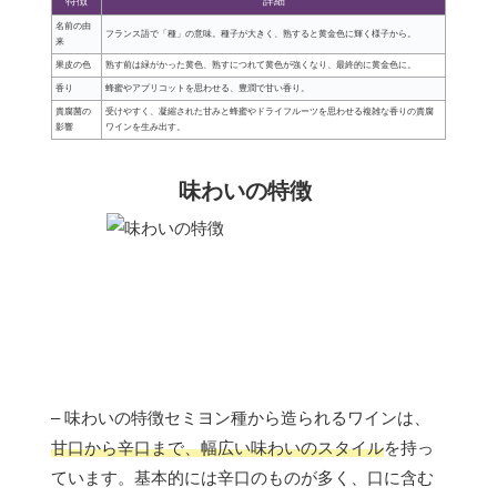
特徴
詳細
名前の由
フランス語で「種」の意味。種子が大きく、熟すると黄金色に輝く様子から。
来
果皮の色
熟す前は緑がかった黄色、熟すにつれて黄色が強くなり、最終的に黄金色に。
香り
蜂蜜やアプリコットを思わせる、豊潤で甘い香り。
貴腐菌の
受けやすく、凝縮された甘みと蜂蜜やドライフルーツを思わせる複雑な香りの貴腐
影響
ワインを生み出す。
味わいの特徴
– 味わいの特徴セミヨン種から造られるワインは、
甘口から辛口まで、幅広い味わいのスタイル
を持っ
ています。基本的には辛口のものが多く、口に含む