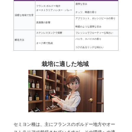
濃厚な甘み
フランス ボルドー地方
オーストラリア ハンター・バレー
ナッツ、蜂蜜の香り
温暖な地域で生育
アプリコット、オレンジピールの香り
貴腐菌の影響
蜂蜜のような濃厚な甘み
ステンレスタンクで発酵
フレッシュでフルーティーな味わい
バニラ、スパイスの香り
醸造方法
オーク樽で熟成
コクのあるリッチな味わい
栽培に適した地域
セミヨン種は、主にフランスのボルドー地方やオー