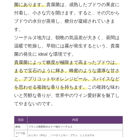
菌にあります。
貴腐菌は、成熟したブドウの果皮に
付着し、小さな穴を開けます。すると、その穴から
ブドウの水分が蒸発し、糖分が凝縮されていきま
す。
ソーテルヌ地方は、朝晩の気温差が大きく、昼間は
温暖で乾燥し、早朝には霧が発生するという、貴腐
菌の発生に ideal な環境です。
貴腐菌によって糖度が極限まで高まったブドウは、
まるで宝石のように輝き、蜂蜜のような濃厚な甘さ
と、アプリコットやオレンジピール、スパイスなど
を思わせる複雑な香りを持ちます。
この複雑な味わ
いと芳醇な香りが、世界中のワイン愛好家を魅了し
てやまないのです。
項目
内容
産地
フランス南西部ボルドー地方ソーテルヌ
ブドウ品
セミヨン（中心）、ソーヴィニヨン・ブラン、ミュスカデル