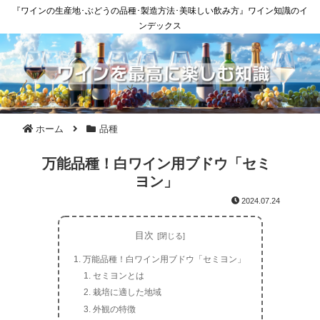
『ワインの生産地･ぶどうの品種･製造方法･美味しい飲み方』ワイン知識のイ
ンデックス
ホーム
品種
万能品種！白ワイン用ブドウ「セミ
ヨン」
2024.07.24
目次
万能品種！白ワイン用ブドウ「セミヨン」
セミヨンとは
栽培に適した地域
外観の特徴