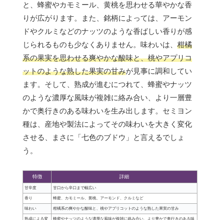
と、蜂蜜やカモミール、黄桃を思わせる華やかな香
りが広がります。また、銘柄によっては、アーモン
ドやクルミなどのナッツのような香ばしい香りが感
じられるものも少なくありません。味わいは、
柑橘
系の果実を思わせる爽やかな酸味と、桃やアプリコ
ットのような熟した果実の甘み
が見事に調和してい
ます。そして、熟成が進むにつれて、蜂蜜やナッツ
のような濃厚な風味が複雑に絡み合い、より一層豊
かで奥行きのある味わいを生み出します。セミヨン
種は、産地や製法によってその味わいを大きく変化
させる、まさに「七色のブドウ」と言えるでしょ
う。
特徴
詳細
甘辛度
甘口から辛口まで幅広い
香り
蜂蜜、カモミール、黄桃、アーモンド、クルミなど
味わい
柑橘系の爽やかな酸味と、桃やアプリコットのような熟した果実の甘み
熟成による変
蜂蜜やナッツのような濃厚な風味が複雑に絡み合い、より豊かで奥行きのある味