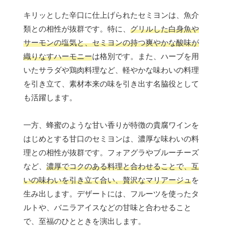
キリッとした辛口に仕上げられたセミヨンは、魚介
類との相性が抜群です。特に、
グリルした白身魚や
サーモンの塩気と、セミヨンの持つ爽やかな酸味が
織りなすハーモニー
は格別です。また、ハーブを用
いたサラダや鶏肉料理など、軽やかな味わいの料理
を引き立て、素材本来の味を引き出す名脇役として
も活躍します。
一方、蜂蜜のような甘い香りが特徴の貴腐ワインを
はじめとする甘口のセミヨンは、濃厚な味わいの料
理との相性が抜群です。フォアグラやブルーチーズ
など、
濃厚でコクのある料理と合わせることで、互
いの味わいを引き立て合い、贅沢なマリアージュ
を
生み出します。デザートには、フルーツを使ったタ
ルトや、バニラアイスなどの甘味と合わせること
で、至福のひとときを演出します。