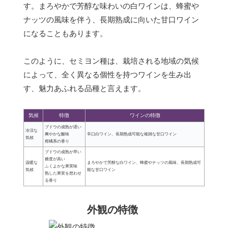
す。まろやかで芳醇な味わいの白ワインは、蜂蜜や
ナッツの風味を伴う、長期熟成に向いた甘口ワイン
になることもあります。
このように、セミヨン種は、栽培される地域の気候
によって、全く異なる個性を持つワインを生み出
す、魅力あふれる品種と言えます。
気候
特徴
ワインの特徴
ブドウの成熟が遅い
冷涼な
爽やかな酸味
辛口白ワイン、長期熟成可能な複雑な甘口ワイン
気候
柑橘系の香り
ブドウの成熟が早い
糖度が高い
温暖な
まろやかで芳醇な白ワイン、蜂蜜やナッツの風味、長期熟成可
ふくよかな果実味
気候
能な甘口ワイン
熟した果実を想わせ
る香り
外観の特徴