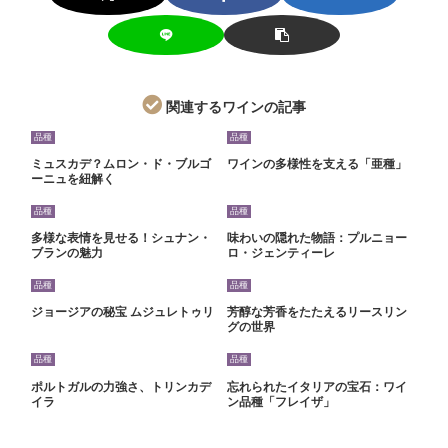
関連するワインの記事
品種
品種
ミュスカデ？ムロン・ド・ブルゴ
ワインの多様性を支える「亜種」
ーニュを紐解く
品種
品種
多様な表情を見せる！シュナン・
味わいの隠れた物語：プルニョー
ブランの魅力
ロ・ジェンティーレ
品種
品種
ジョージアの秘宝 ムジュレトゥリ
芳醇な芳香をたたえるリースリン
グの世界
品種
品種
ポルトガルの力強さ、トリンカデ
忘れられたイタリアの宝石：ワイ
イラ
ン品種「フレイザ」