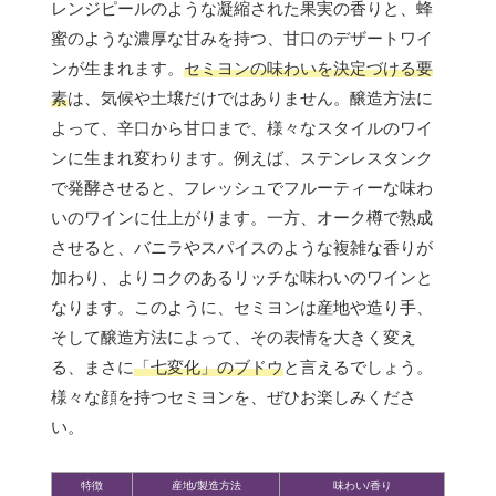
レンジピールのような凝縮された果実の香りと、蜂
蜜のような濃厚な甘みを持つ、甘口のデザートワイ
ンが生まれます。
セミヨンの味わいを決定づける要
素
は、気候や土壌だけではありません。醸造方法に
よって、辛口から甘口まで、様々なスタイルのワイ
ンに生まれ変わります。例えば、ステンレスタンク
で発酵させると、フレッシュでフルーティーな味わ
いのワインに仕上がります。一方、オーク樽で熟成
させると、バニラやスパイスのような複雑な香りが
加わり、よりコクのあるリッチな味わいのワインと
なります。このように、セミヨンは産地や造り手、
そして醸造方法によって、その表情を大きく変え
る、まさに
「七変化」のブドウ
と言えるでしょう。
様々な顔を持つセミヨンを、ぜひお楽しみくださ
い。
特徴
産地/製造方法
味わい/香り