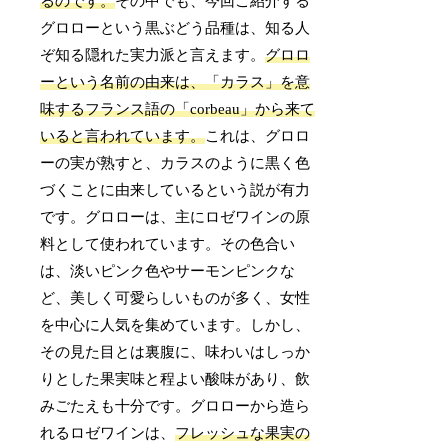
るのです。
その中でも、今回ご紹介する
グロローという黒ぶどう品種は、知る人
ぞ知る隠れた実力派と言えます。
グロロ
ーという名前の由来は、「カラス」を意
味するフランス語の「corbeau」から来て
いると言われています。
これは、グロロ
ーの実が熟すと、カラスのように黒く色
づくことに由来しているという説が有力
です。グロローは、主にロゼワインの原
料として使われています。その色合い
は、淡いピンク色やサーモンピンクな
ど、美しく可愛らしいものが多く、女性
を中心に人気を集めています。しかし、
その見た目とは裏腹に、味わいはしっか
りとした果実味と程よい酸味があり、飲
みごたえも十分です。グロローから造ら
れるロゼワインは、
フレッシュな果実の