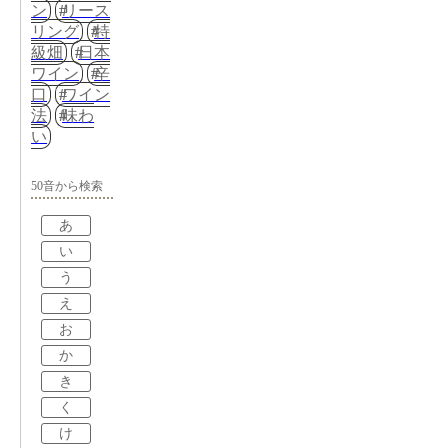
ン
リース
リング
特
級畑
日本
ワイン
辛
口
ワイン
法
味わ
い
50音から検索
あ
い
う
え
お
か
き
く
け