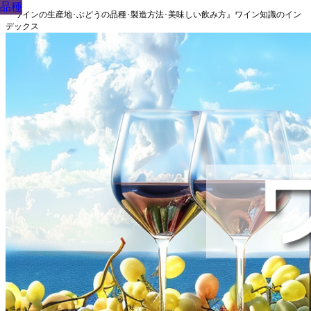
品種
品種
品種
品種
品種
品種
品種
品種
品種
『ワインの生産地･ぶどうの品種･製造方法･美味しい飲み方』ワイン知識のイン
デックス