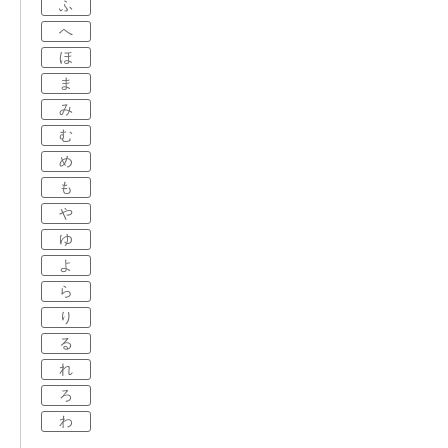
ふ
へ
ほ
ま
み
む
め
も
や
ゆ
よ
ら
り
る
れ
ろ
わ