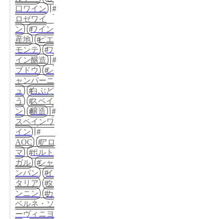
口ワイン
ロゼワイ
ン
ワイン
産地
ピエ
モンテ
ワ
イン醸造
ブドウ
シ
ャンパーニ
ュ
白ぶど
う
スペイ
ン
醸造
スペインワ
イン
AOC
アロ
マ
ポルト
ガル
シャ
ンパン
イ
タリア
タ
ンニン
カ
ベルネ・ソ
ーヴィニヨ