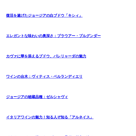
復活を遂げたジョージアの白ブドウ「キシィ」
エレガントな味わいの奥深さ：ブラウアー・ブルグンダー
カヴァに華を添えるブドウ、パレリャーダの魅力
ワインの台木：ヴィティス・ベルランディエリ
ジョージアの秘蔵品種：ゼルシャヴィ
イタリアワインの魅力！知る人ぞ知る「アルネイス」