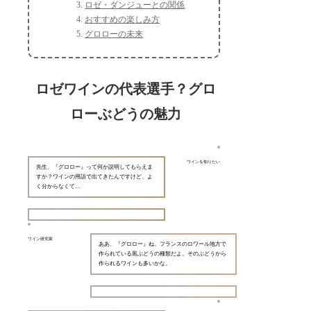
ロゼ・ダンジューとの関係
おすすめの楽しみ方
グロローの未来
ロゼワインの代表選手？グロ
ローぶどうの魅力
ワインを知りたい
先生、『グロロー』って何か説明してもらえま
すか？ワインの用語で出てきたんですけど、よ
く分からなくて…
ワイン研究家
ああ、『グロロー』ね。フランスのロワール地方で
作られている黒ぶどうの種類だよ。そのぶどうから
作られるワインも多いかな。