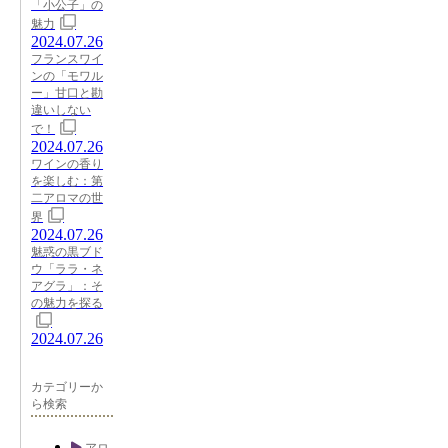
「小公子」の
魅力
2024.07.26
フランスワイ
ンの「モワル
ー」甘口と勘
違いしない
で！
2024.07.26
ワインの香り
を楽しむ：第
二アロマの世
界
2024.07.26
魅惑の黒ブド
ウ「ララ・ネ
アグラ」：そ
の魅力を探る
2024.07.26
カテゴリーか
ら検索
アロ