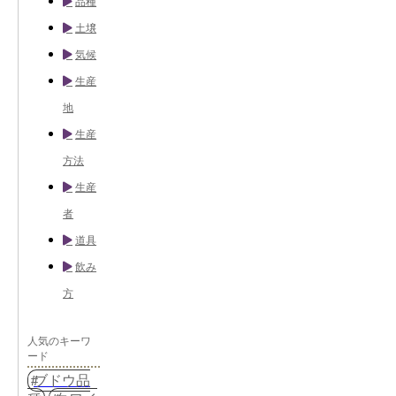
品種
土壌
気候
生産
地
生産
方法
生産
者
道具
飲み
方
人気のキーワ
ード
ブドウ品