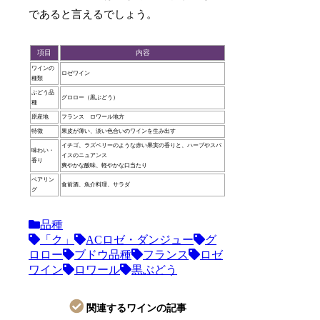
であると言えるでしょう。
項目
内容
ワインの
ロゼワイン
種類
ぶどう品
グロロー（黒ぶどう）
種
原産地
フランス ロワール地方
特徴
果皮が薄い、淡い色合いのワインを生み出す
イチゴ、ラズベリーのような赤い果実の香りと、ハーブやスパ
味わい・
イスのニュアンス
香り
爽やかな酸味、軽やかな口当たり
ペアリン
食前酒、魚介料理、サラダ
グ
品種
「ク」
ACロゼ・ダンジュー
グ
ロロー
ブドウ品種
フランス
ロゼ
ワイン
ロワール
黒ぶどう
関連するワインの記事