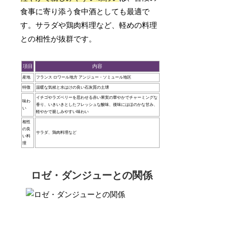
食事に寄り添う食中酒としても最適で
す。サラダや鶏肉料理など、軽めの料理
との相性が抜群です。
項目
内容
産地
フランス ロワール地方 アンジュー・ソミュール地区
特徴
温暖な気候と水はけの良い石灰質の土壌
イチゴやラズベリーを思わせる赤い果実の華やかでチャーミングな
味わ
香り、いきいきとしたフレッシュな酸味、後味にはほのかな甘み、
い
軽やかで親しみやすい味わい
相性
の良
サラダ、鶏肉料理など
い料
理
ロゼ・ダンジューとの関係