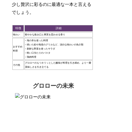
少し贅沢に彩るのに最適な一本と言える
でしょう。
特徴
詳細
味わい
軽やかな飲み口と果実を思わせる香り
– 海の幸を使った料理
– 焼いた鮭や海老のグリルなど、淡白な味わいの魚介類
おすすめ
– 新鮮な野菜を使ったサラダ
料理
– 軽い口当たりのパスタ
– 鶏肉料理
グロローのもつキリッとした酸味が料理を引き締め、より一層
その他
美味しさを引き立てる
グロローの未来