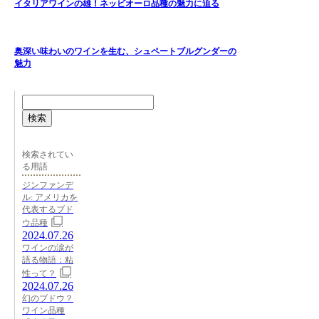
イタリアワインの雄！ネッビオーロ品種の魅力に迫る
奥深い味わいのワインを生む、シュペートブルグンダーの
魅力
検索
検索されてい
る用語
ジンファンデ
ル: アメリカを
代表するブド
ウ品種
2024.07.26
ワインの涙が
語る物語：粘
性って？
2024.07.26
幻のブドウ？
ワイン品種