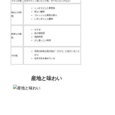
ワインの色
ロゼワイン（淡いピンク色、サーモンピンクなど）
しっかりとした果実味
程よい酸味
味わいの特
フレッシュな果実の香り
徴
いきいきとした酸味
サラダ
魚介類料理
料理との相
鶏肉料理
性
少し脂っこい料理
名前の由来は実の色が「カラス」に似ていること
から
その他
近年注目を集めている
産地と味わい