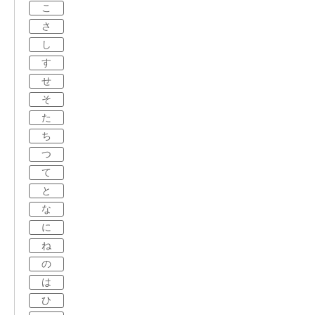
こ
さ
し
す
せ
そ
た
ち
つ
て
と
な
に
ね
の
は
ひ