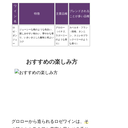
ワ
イ
ブレンドされる
特徴
主要品種
ン
ことが多い品種
名
ロ
グロロー
カベルネ・フラン
ジューシーな桃のような色合い、
ゼ・
（イチゴ、
（骨格、タンニ
親しみやすい味わい、華やかな香
ダン
ラズベリー
ン、スミレやブラ
り、いきいきとした酸味と程よい
ジュ
のような香
ックベリーのよう
コク
ー
り）
な香り）
おすすめの楽しみ方
グロローから造られるロゼワインは、
そ