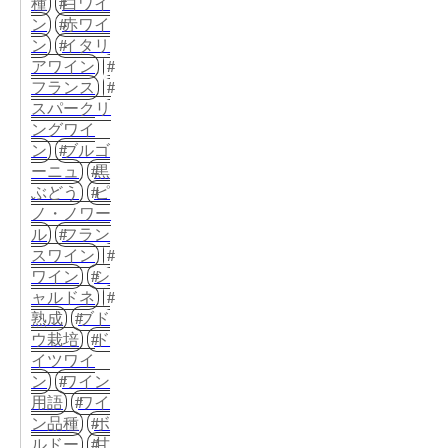
種
白ワイ
ン
赤ワイ
ン
イタリ
アワイン
フランス
スパークリ
ングワイ
ン
ブルゴ
ーニュ
黒
ぶどう
ピ
ノ・ノワー
ル
フラン
スワイン
ワイン
シ
ャルドネ
熟成
ブド
ウ栽培
ド
イツワイ
ン
ワイン
用語
ワイ
ン品種
ボ
ルドー
甘