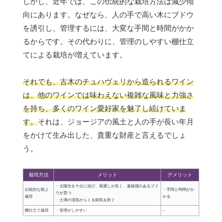
しかし、近年では、この伝統的な栽培方法は減少傾
向にあります。なぜなら、人の手で高い木にブドウ
を誘引し、管理するには、大変な手間と時間がかか
るからです。その代わりに、管理のしやすい棚仕立
てによる栽培が増えています。
それでも、古木のチュハヴェリから造られるワイン
は、他のワインでは味わえない複雑な風味と力強さ
を持ち、多くのワイン愛好家を魅了し続けていま
す。
それは、ジョージアの風土と人の手が長い年月
をかけて生み出した、貴重な財産と言えるでしょ
う。
栽培方法
メリット
デメリット
・太陽光を十分に浴び、風通しが良く、凝縮感のあるブド
伝統的な樹上
・手間と時間がか
ウが育つ
栽培
かる
・土壌の湿気からくる病気を防ぐ
棚仕立て栽培
・管理がしやすい
–