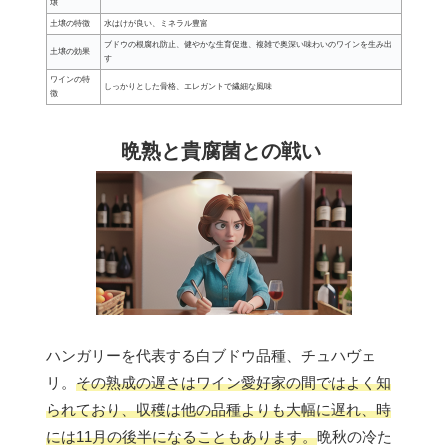
壌
土壌の特徴
水はけが良い、ミネラル豊富
ブドウの根腐れ防止、健やかな生育促進、複雑で奥深い味わいのワインを生み出
土壌の効果
す
ワインの特
しっかりとした骨格、エレガントで繊細な風味
徴
晩熟と貴腐菌との戦い
ハンガリーを代表する白ブドウ品種、チュハヴェ
リ。
その熟成の遅さはワイン愛好家の間ではよく知
られており、収穫は他の品種よりも大幅に遅れ、時
には11月の後半になることもあります。
晩秋の冷た