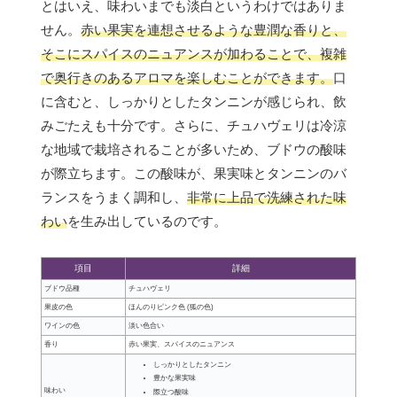
とはいえ、味わいまでも淡白というわけではありま
せん。
赤い果実を連想させるような豊潤な香りと、
そこにスパイスのニュアンスが加わることで、複雑
で奥行きのあるアロマを楽しむことができます。
口
に含むと、しっかりとしたタンニンが感じられ、飲
みごたえも十分です。さらに、チュハヴェリは冷涼
な地域で栽培されることが多いため、ブドウの酸味
が際立ちます。この酸味が、果実味とタンニンのバ
ランスをうまく調和し、
非常に上品で洗練された味
わい
を生み出しているのです。
項目
詳細
ブドウ品種
チュハヴェリ
果皮の色
ほんのりピンク色 (狐の色)
ワインの色
淡い色合い
香り
赤い果実、スパイスのニュアンス
しっかりとしたタンニン
豊かな果実味
味わい
際立つ酸味