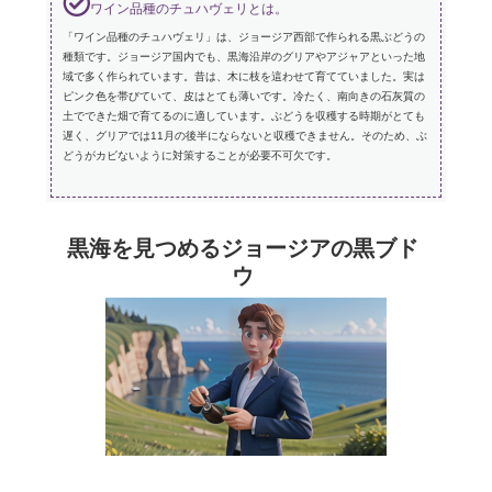
ワイン品種のチュハヴェリとは。
「ワイン品種のチュハヴェリ」は、ジョージア西部で作られる黒ぶどうの
種類です。ジョージア国内でも、黒海沿岸のグリアやアジャアといった地
域で多く作られています。昔は、木に枝を這わせて育てていました。実は
ピンク色を帯びていて、皮はとても薄いです。冷たく、南向きの石灰質の
土でできた畑で育てるのに適しています。ぶどうを収穫する時期がとても
遅く、グリアでは11月の後半にならないと収穫できません。そのため、ぶ
どうがカビないように対策することが必要不可欠です。
黒海を見つめるジョージアの黒ブド
ウ