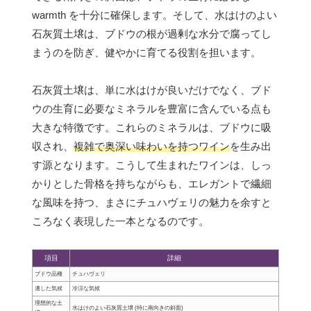
warmth を十分に確保します。そして、水はけのよい
石灰質土壌は、ブドウの根が過剰な水分で腐ってし
まうのを防ぎ、健やかに育てる役割を担います。
石灰質土壌は、単に水はけが良いだけでなく、ブド
ウの生育に必要なミネラルを豊富に含んでいる点も
大きな特徴です。これらのミネラルは、ブドウに吸
収され、
複雑で奥深い味わいを持つワイン
を生み出
す源となります。こうして生まれたワインは、しっ
かりとした骨格を持ちながらも、エレガントで繊細
な風味を持つ、まさにチュハヴェリの魅力を余すと
ころなく表現した一本となるのです。
項目
詳細
ブドウ品種
チュハヴェリ
適した気候
冷涼な気候
理想的な土
水はけのよい石灰質土壌 (特に南向きの斜面)