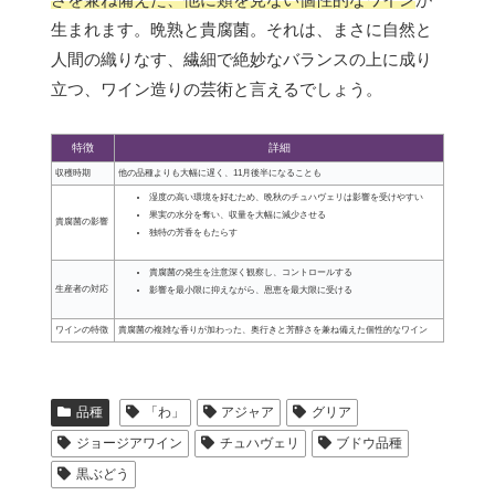
生まれます。晩熟と貴腐菌。それは、まさに自然と
人間の織りなす、繊細で絶妙なバランスの上に成り
立つ、ワイン造りの芸術と言えるでしょう。
特徴
詳細
収穫時期
他の品種よりも大幅に遅く、11月後半になることも
湿度の高い環境を好むため、晩秋のチュハヴェリは影響を受けやすい
果実の水分を奪い、収量を大幅に減少させる
貴腐菌の影響
独特の芳香をもたらす
貴腐菌の発生を注意深く観察し、コントロールする
生産者の対応
影響を最小限に抑えながら、恩恵を最大限に受ける
ワインの特徴
貴腐菌の複雑な香りが加わった、奥行きと芳醇さを兼ね備えた個性的なワイン
品種
「わ」
アジャア
グリア
ジョージアワイン
チュハヴェリ
ブドウ品種
黒ぶどう