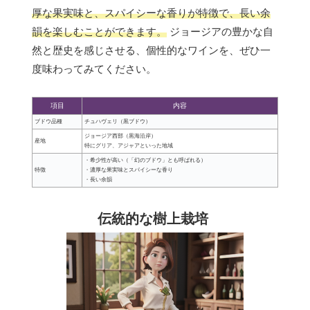
厚な果実味と、スパイシーな香りが特徴で、長い余
韻を楽しむことができます。
ジョージアの豊かな自
然と歴史を感じさせる、個性的なワインを、ぜひ一
度味わってみてください。
項目
内容
ブドウ品種
チュハヴェリ（黒ブドウ）
ジョージア西部（黒海沿岸）
産地
特にグリア、アジャアといった地域
・希少性が高い（「幻のブドウ」とも呼ばれる）
特徴
・濃厚な果実味とスパイシーな香り
・長い余韻
伝統的な樹上栽培