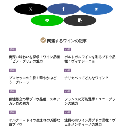
関連するワインの記事
品種
品種
奥深い味わいを探求！ワイン品種
ポルトガルワインを彩るブドウ品
「ピノ・グリ」の魅力
種：ヴィオジーニョ
品種
品種
プロセッコの主役！華やかぶど
チリカベってどんなワイン？
う、グレーラ
品種
品種
個性際立つ黒ブドウ品種、スキア
フランスの万能選手！ユニ・ブラ
カレロの魅力
ンの魅力
品種
品種
ケルナー – ドイツ生まれの芳醇な
注目の白ワイン用ブドウ品種：ヴ
白ブドウ
ェルメンティーノの魅力