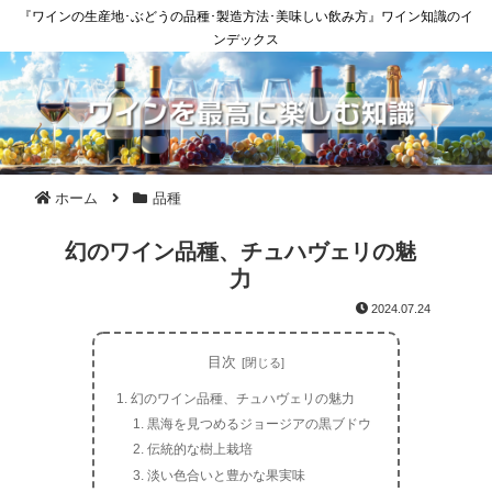
『ワインの生産地･ぶどうの品種･製造方法･美味しい飲み方』ワイン知識のイ
ンデックス
ホーム
品種
幻のワイン品種、チュハヴェリの魅
力
2024.07.24
目次
幻のワイン品種、チュハヴェリの魅力
黒海を見つめるジョージアの黒ブドウ
伝統的な樹上栽培
淡い色合いと豊かな果実味