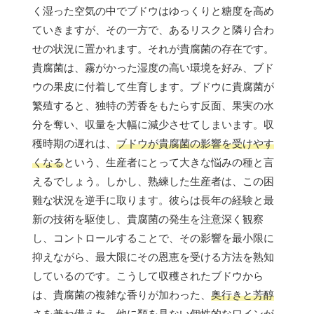
く湿った空気の中でブドウはゆっくりと糖度を高め
ていきますが、その一方で、あるリスクと隣り合わ
せの状況に置かれます。それが貴腐菌の存在です。
貴腐菌は、霧がかった湿度の高い環境を好み、ブド
ウの果皮に付着して生育します。ブドウに貴腐菌が
繁殖すると、独特の芳香をもたらす反面、果実の水
分を奪い、収量を大幅に減少させてしまいます。収
穫時期の遅れは、
ブドウが貴腐菌の影響を受けやす
くなる
という、生産者にとって大きな悩みの種と言
えるでしょう。しかし、熟練した生産者は、この困
難な状況を逆手に取ります。彼らは長年の経験と最
新の技術を駆使し、貴腐菌の発生を注意深く観察
し、コントロールすることで、その影響を最小限に
抑えながら、最大限にその恩恵を受ける方法を熟知
しているのです。こうして収穫されたブドウから
は、貴腐菌の複雑な香りが加わった、
奥行きと芳醇
さを兼ね備えた、他に類を見ない個性的なワイン
が