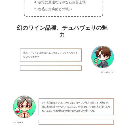
栽培に最適な冷涼な石灰質土壌
晩熟と貴腐菌との戦い
幻のワイン品種、チュハヴェリの魅
力
先生、「ワイン品種のチュハヴェリ」ってどんなブド
ウなんですか？
ワインを知りたい
いい質問だね！チュハヴェリはジョージア地方の黒ブドウ品種で、
特に黒海沿岸で作られてるんだよ。特徴はピンク色の実と薄い皮だ
ね。あと、収穫時期が11月の後半とかなり遅いんだ。
ワイン研究家