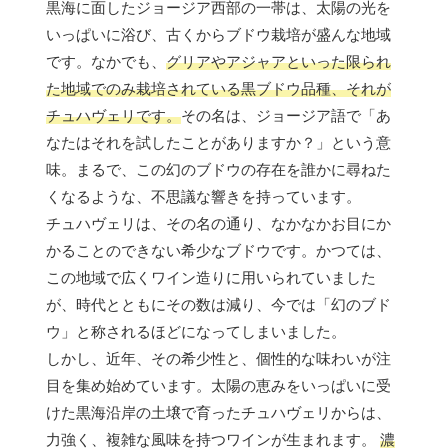
黒海に面したジョージア西部の一帯は、太陽の光を
いっぱいに浴び、古くからブドウ栽培が盛んな地域
です。なかでも、
グリアやアジャアといった限られ
た地域でのみ栽培されている黒ブドウ品種、それが
チュハヴェリです。
その名は、ジョージア語で「あ
なたはそれを試したことがありますか？」という意
味。まるで、この幻のブドウの存在を誰かに尋ねた
くなるような、不思議な響きを持っています。
チュハヴェリは、その名の通り、なかなかお目にか
かることのできない希少なブドウです。かつては、
この地域で広くワイン造りに用いられていました
が、時代とともにその数は減り、今では「幻のブド
ウ」と称されるほどになってしまいました。
しかし、近年、その希少性と、個性的な味わいが注
目を集め始めています。太陽の恵みをいっぱいに受
けた黒海沿岸の土壌で育ったチュハヴェリからは、
力強く、複雑な風味を持つワインが生まれます。
濃