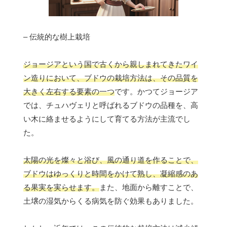
– 伝統的な樹上栽培
ジョージアという国で古くから親しまれてきたワイ
ン造りにおいて、ブドウの栽培方法は、その品質を
大きく左右する要素の一つ
です。かつてジョージア
では、チュハヴェリと呼ばれるブドウの品種を、高
い木に絡ませるようにして育てる方法が主流でし
た。
太陽の光を燦々と浴び、風の通り道を作ることで、
ブドウはゆっくりと時間をかけて熟し、凝縮感のあ
る果実を実らせます。
また、地面から離すことで、
土壌の湿気からくる病気を防ぐ効果もありました。