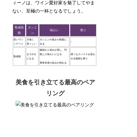
ィーノは、ワイン愛好家を魅了してやま
ない、至極の一杯となるでしょう。
熟成段
タンニ
味わい
香り
階
ン
若いヴィ
力強く、
タンニンの強さが前面に
–
ンテージ
荒々しい
出る
複雑さと深みが増し、円
まろやか
熟した味わいになる
様々なスパイスを思わ
熟成後
になる
せる複雑な香り
果実本来の旨みが現れる
美食を引き立てる最高のペア
リング