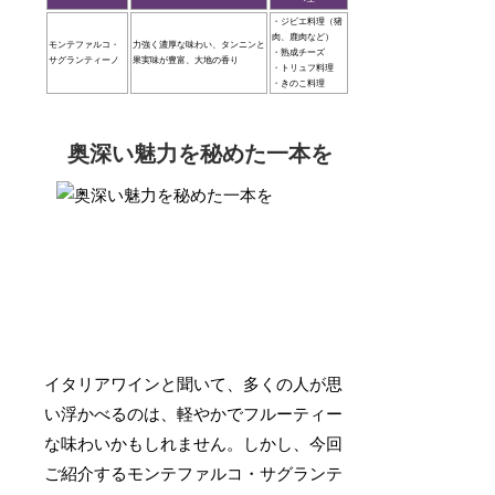
・ジビエ料理（猪
肉、鹿肉など）
モンテファルコ・
力強く濃厚な味わい、タンニンと
・熟成チーズ
サグランティーノ
果実味が豊富、大地の香り
・トリュフ料理
・きのこ料理
奥深い魅力を秘めた一本を
イタリアワインと聞いて、多くの人が思
い浮かべるのは、軽やかでフルーティー
な味わいかもしれません。しかし、今回
ご紹介するモンテファルコ・サグランテ