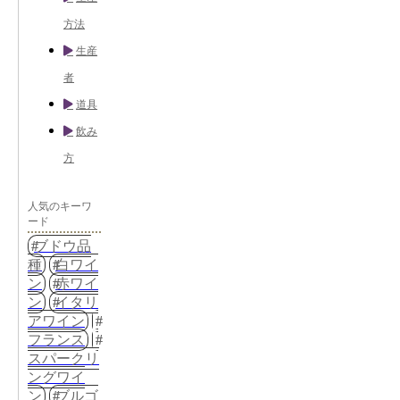
方法
生産
者
道具
飲み
方
人気のキーワ
ード
ブドウ品
種
白ワイ
ン
赤ワイ
ン
イタリ
アワイン
フランス
スパークリ
ングワイ
ン
ブルゴ