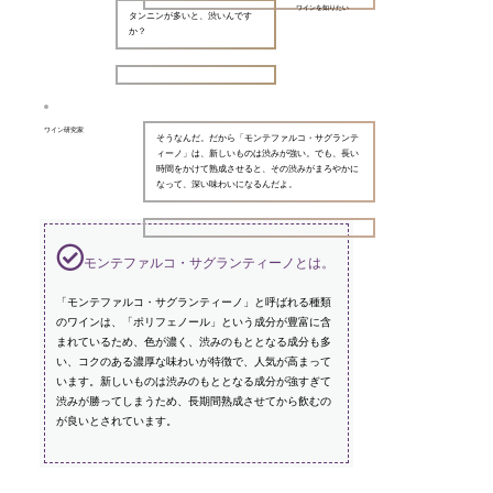
ワインを知りたい
タンニンが多いと、渋いんです
か？
ワイン研究家
そうなんだ。だから「モンテファルコ・サグランテ
ィーノ」は、新しいものは渋みが強い。でも、長い
時間をかけて熟成させると、その渋みがまろやかに
なって、深い味わいになるんだよ。
モンテファルコ・サグランティーノとは。
「モンテファルコ・サグランティーノ」と呼ばれる種類
のワインは、「ポリフェノール」という成分が豊富に含
まれているため、色が濃く、渋みのもととなる成分も多
い、コクのある濃厚な味わいが特徴で、人気が高まって
います。新しいものは渋みのもととなる成分が強すぎて
渋みが勝ってしまうため、長期間熟成させてから飲むの
が良いとされています。