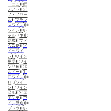
ーニュ
黒
ぶどう
ピ
ノ・ノワー
ル
フラン
スワイン
ワイン
シ
ャルドネ
熟成
ブド
ウ栽培
ド
イツワイ
ン
ワイン
用語
ワイ
ン品種
ボ
ルドー
甘
口ワイン
ロゼワイ
ン
ワイン
産地
ピエ
モンテ
ワ
イン醸造
ブドウ
シ