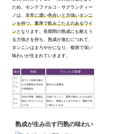
ため、モンテファルコ・サグランティー
ノは、
非常に濃い色合いと力強いタンニ
ンを持つ、重厚で飲みごたえのあるワイ
ン
となります。長期間の熟成にも耐えう
る力強さを持ち、熟成が進むにつれて、
タンニンはまろやかになり、複雑で深い
味わいが生まれていきます。
成分
特徴
ワインへの影響
アン
赤ワイン特有の鮮や
トシ
かな赤紫色を生み出
鮮やかな赤紫色
アニ
す色素成分
ン
渋みや苦味、複雑な
力強いタンニン、重厚で飲みごたえのある
タン
味わいをワインにも
味わい、熟成によりまろやかに、複雑で深
ニン
たらす
い味わいになる
熟成が生み出す円熟の味わい