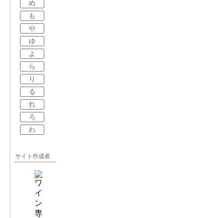
め
も
や
ゆ
よ
ら
り
る
れ
ろ
わ
サイト作成者