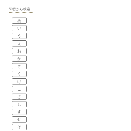
50音から検索
あ
い
う
え
お
か
き
く
け
こ
さ
し
す
せ
そ