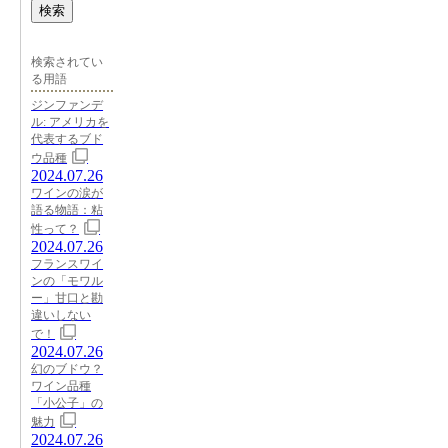
検索
検索されてい
る用語
ジンファンデ
ル: アメリカを
代表するブド
ウ品種
2024.07.26
ワインの涙が
語る物語：粘
性って？
2024.07.26
フランスワイ
ンの「モワル
ー」甘口と勘
違いしない
で！
2024.07.26
幻のブドウ？
ワイン品種
「小公子」の
魅力
2024.07.26