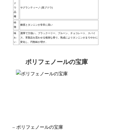
ド
ウ
サグランティーノ (黒ブドウ)
品
種
特
糖度とタンニンが非常に高い
徴
味
濃厚で力強い。ブラックベリー、プルーン、チョコレート、スパイ
わ
ス、革製品を思わせる複雑な香り。熟成によりタンニンがまろやかに
い
変化し、円熟味が増す。
ポリフェノールの宝庫
– ポリフェノールの宝庫