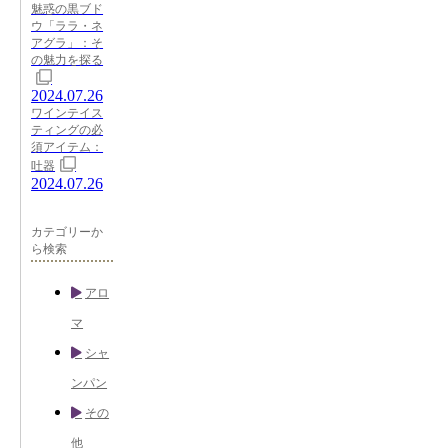
魅惑の黒ブド
ウ「ララ・ネ
アグラ」：そ
の魅力を探る
2024.07.26
ワインテイス
ティングの必
須アイテム：
吐器
2024.07.26
カテゴリーか
ら検索
アロ
マ
シャ
ンパン
その
他