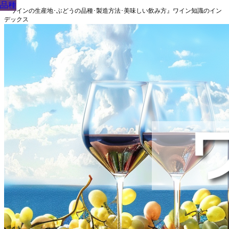
品種
品種
品種
品種
品種
品種
品種
品種
品種
『ワインの生産地･ぶどうの品種･製造方法･美味しい飲み方』ワイン知識のイン
デックス