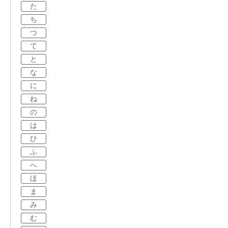
た
ち
つ
て
と
な
に
ね
の
は
ひ
ふ
へ
ほ
ま
み
む