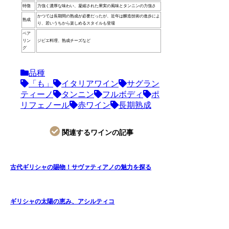
特徴
力強く濃厚な味わい、凝縮された果実の風味とタンニンの力強さ
かつては長期間の熟成が必要だったが、近年は醸造技術の進歩によ
熟成
り、若いうちから楽しめるスタイルも登場
ペア
リン
ジビエ料理、熟成チーズなど
グ
品種
「も」
イタリアワイン
サグラン
ティーノ
タンニン
フルボディ
ポ
リフェノール
赤ワイン
長期熟成
関連するワインの記事
古代ギリシャの賜物！サヴァティアノの魅力を探る
ギリシャの太陽の恵み、アシルティコ