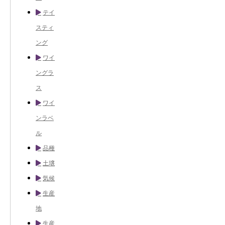
テイ
スティ
ング
ワイ
ングラ
ス
ワイ
ンラベ
ル
品種
土壌
気候
生産
地
生産