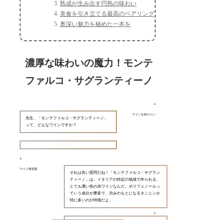
熟成が生み出す円熟の味わい
美食を引き立てる最高のペアリング
奥深い魅力を秘めた一本を
濃厚な味わいの魔力！モンテ
ファルコ・サグランティーノ
ワインを知りたい
先生、「モンテファルコ・サグランティーノ」
って、どんなワインですか？
ワイン研究家
それは良い質問だね！「モンテファルコ・サグラン
ティーノ」は、イタリアの特定の地域で作られる、
とても濃い色の赤ワインなんだ。ポリフェノールっ
ていう成分が豊富で、渋みのもとになるタンニンが
特に多いのが特徴だよ。