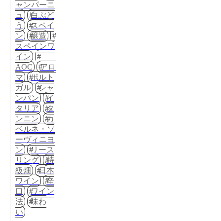
ャンパーニ
ュ
白ぶど
う
スペイ
ン
醸造
スペインワ
イン
AOC
アロ
マ
ポルト
ガル
シャ
ンパン
イ
タリア
タ
ンニン
カ
ベルネ・ソ
ーヴィニヨ
ン
リース
リング
特
級畑
日本
ワイン
辛
口
ワイン
法
味わ
い