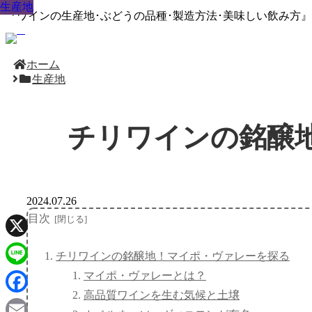
生産地
生産地
生産地
生産地
生産地
生産地
生産地
生産地
生産地
『ワインの生産地･ぶどうの品種･製造方法･美味しい飲み方
ホーム
生産地
チリワインの銘醸
2024.07.26
目次
X
チリワインの銘醸地！マイポ・ヴァレーを探る
マイポ・ヴァレーとは？
Line
高品質ワインを生む気候と土壌
Facebook