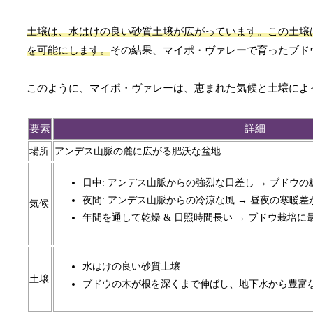
土壌は、水はけの良い砂質土壌が広がっています。この土壌
を可能にします。
その結果、マイポ・ヴァレーで育ったブド
このように、マイポ・ヴァレーは、恵まれた気候と土壌によ
要素
詳細
場所
アンデス山脈の麓に広がる肥沃な盆地
日中: アンデス山脈からの強烈な日差し → ブドウ
夜間: アンデス山脈からの冷涼な風 → 昼夜の寒暖
気候
年間を通して乾燥 & 日照時間長い → ブドウ栽培に
水はけの良い砂質土壌
土壌
ブドウの木が根を深くまで伸ばし、地下水から豊富