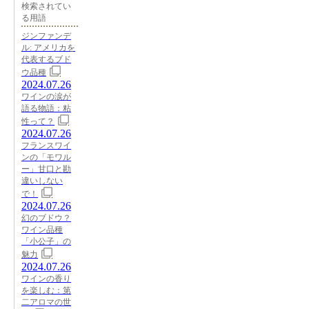
検索されてい
る用語
ジンファンデ
ル: アメリカを
代表するブド
ウ品種
2024.07.26
ワインの涙が
語る物語：粘
性って？
2024.07.26
フランスワイ
ンの「モワル
ー」甘口と勘
違いしない
で！
2024.07.26
幻のブドウ？
ワイン品種
「小公子」の
魅力
2024.07.26
ワインの香り
を楽しむ：第
二アロマの世