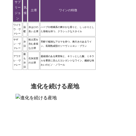
サブ
リー
気
土壌
ワインの特徴
ジョ
候
ン
ワイラ
温
水はけの
ハーブや柑橘系の爽やかな香りと、しっかりとし
ウ・ヴ
暖
良い土壌
た骨格を持つ、クラシックなスタイル
ァレー
サザ
粘土質を
冷
芳醇で複雑なアロマを持つ、奥行きのあるワイ
ン・ヴ
含む多様
涼
ン。長期熟成型のソーヴィニヨン・ブラン
ァレー
な土壌
最
アワテ
凝縮感のある果実味と、キリッとした酸、ミネラ
も
石灰岩質
レ・ヴ
ルを豊富に含んだエレガントなワイン。繊細な味
冷
の土壌
ァレー
わいのピノ・ノワール
涼
進化を続ける産地