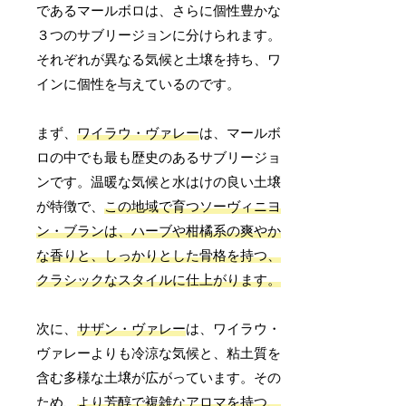
であるマールボロは、さらに個性豊かな
３つのサブリージョンに分けられます。
それぞれが異なる気候と土壌を持ち、ワ
インに個性を与えているのです。
まず、
ワイラウ・ヴァレー
は、マールボ
ロの中でも最も歴史のあるサブリージョ
ンです。温暖な気候と水はけの良い土壌
が特徴で、
この地域で育つソーヴィニヨ
ン・ブランは、ハーブや柑橘系の爽やか
な香りと、しっかりとした骨格を持つ、
クラシックなスタイルに仕上がります。
次に、
サザン・ヴァレー
は、ワイラウ・
ヴァレーよりも冷涼な気候と、粘土質を
含む多様な土壌が広がっています。その
ため、
より芳醇で複雑なアロマを持つ、