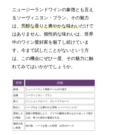
ニュージーランドワインの象徴とも言え
るソーヴィニヨン・ブラン。その魅力
は、
芳醇な香りと爽やかな味わい
だけで
はありません。個性的な味わいは、世界
中のワイン愛好家を魅了し続けていま
す。今まで試したことがないという方
は、この機会にぜひ一度、その魅力に触
れてみてはいかがでしょうか。
特徴
詳細
産地
ニュージーランド南島マールボロ地方
品種
ソーヴィニヨン・ブラン
香り
パッションフルーツ、グレープフルーツ
味わい
ハーブのような爽やかな苦味（ハーベイシャス）
美味しさ
昼夜の寒暖差により、ブドウが酸味を保ちながらゆっくり熟す
の理由
ため、香りの成分が凝縮される。
相性の良
魚介類、ハーブを使った料理、山羊のチーズ
い料理