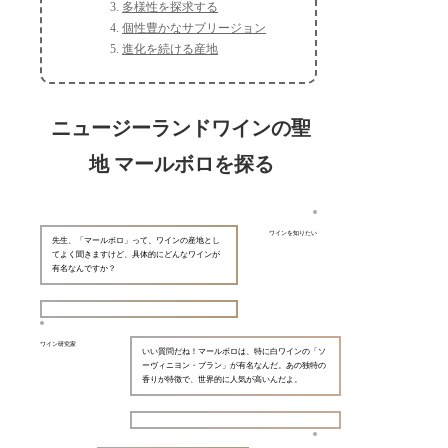
多様性を探求する
個性豊かなサブリージョン
進化を続ける産地
ニュージーランドワインの聖
地 マールボロを探る
ワインを知りたい
先生、「マールボロ」って、ワインの産地とし
てよく聞きますけど、具体的にどんなワインが
有名なんですか？
ワイン研究家
いい質問だね！マールボロは、特に白ワインの「ソ
ーヴィニヨン・ブラン」が有名なんだ。あの独特の
香りが特徴で、世界的に人気が高いんだよ。