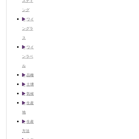
スティ
ング
ワイ
ングラ
ス
ワイ
ンラベ
ル
品種
土壌
気候
生産
地
生産
方法