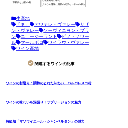
太陽光発電の導入
革新的な技術の例
ブドウの選果に最新の光学センサーの導入
生産地
「ま」
アワテレ・ヴァレー
サザ
ン・ヴァレー
ソーヴィニヨン・ブラ
ン
ニュージーランド
ピノ・ノワー
ル
マールボロ
ワイラウ・ヴァレー
ワイン産地
関連するワインの記事
ワインの村巡り：調和のとれた味わい、バルバレスコ村
ワインの味わいを深掘り！サブリージョンの魅力
特級畑「マゾワイエール・シャンベルタン」の魅力