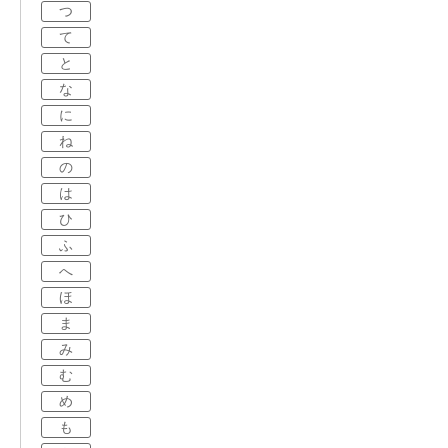
つ
て
と
な
に
ね
の
は
ひ
ふ
へ
ほ
ま
み
む
め
も