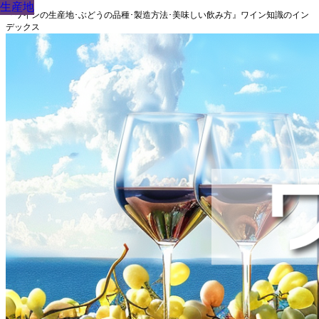
生産地
生産地
生産地
生産地
生産地
生産地
生産地
生産地
生産地
『ワインの生産地･ぶどうの品種･製造方法･美味しい飲み方』ワイン知識のイン
デックス