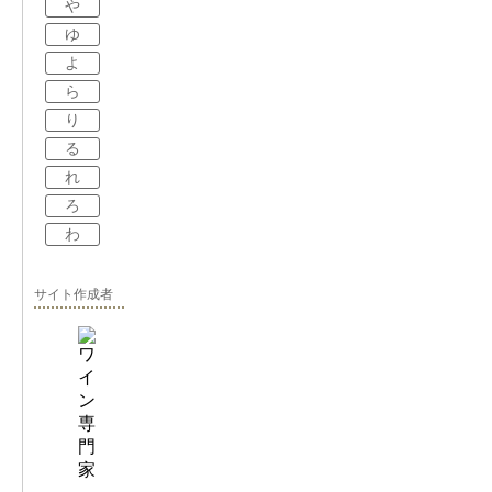
や
ゆ
よ
ら
り
る
れ
ろ
わ
サイト作成者