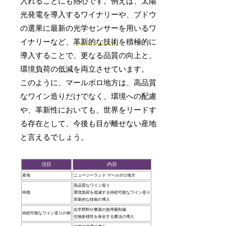
入れることにも熱心です。例えば、太陽
光発電を導入するワイナリーや、ブドウ
の選果に最新の光学センサーを用いるワ
イナリーなど、
革新的な技術
を積極的に
導入することで、更なる品質の向上と、
環境負荷の低減を両立させています。
このように、マールボロ地方は、高品質
なワイン造りだけでなく、環境への配慮
や、革新性においても、世界をリードす
る存在として、今後も目が離せない産地
と言えるでしょう。
項目
内容
産地
ニュージーランド マールボロ地方
高品質なワイン造り
特徴
環境負荷を低減する持続可能なワイン造り
革新的な技術の導入
化学肥料や農薬の使用量削減
持続可能なワイン造りの例
生物多様性を保全する農法の導入