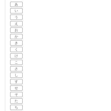
あ
い
う
え
お
か
き
く
け
こ
さ
し
す
せ
そ
た
ち