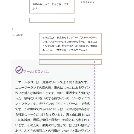
ワインを知りたい
独特の香りって、どんな香りです
か？
ワイン研究家
そうだなあ、例えるなら、グレープフルーツやパッ
ションフルーツのような爽やかな香りに、青草のよ
うな少し青っぽい香りが混ざった感じかな。機会が
あったら、ぜひ香りをかいでみてごらん！
マールボロとは。
「マールボロ」は、お酒のワインでよく聞く言葉です。
ニュージーランドの南の島、東のはしっこにあるワイン
作りが盛んな地域のことです。特に、世界中で人気にな
った、独特ないい香りのする白ワインの「ソーヴィニヨ
ン・ブラン」や、赤ワインの「ピノ・ノワール」で有名
です。この地域で作られるワインは、その品質の高さか
ら特別なマークがつけられています。海と山に囲まれた
この地域は、温暖な気候と日当たりの良さにも恵まれて
います。そのため、果実の味が豊かで、ほどよい酸味が
あり、ぶどうの種類ごとの特徴がしっかりと出たワイン