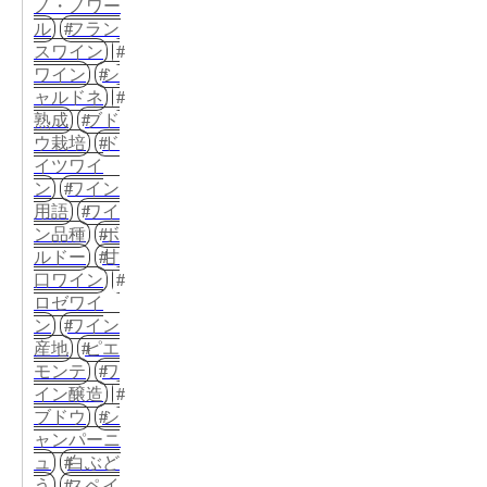
ノ・ノワー
ル
フラン
スワイン
ワイン
シ
ャルドネ
熟成
ブド
ウ栽培
ド
イツワイ
ン
ワイン
用語
ワイ
ン品種
ボ
ルドー
甘
口ワイン
ロゼワイ
ン
ワイン
産地
ピエ
モンテ
ワ
イン醸造
ブドウ
シ
ャンパーニ
ュ
白ぶど
う
スペイ