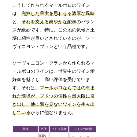
こうして作られるマールボロのワイン
は、
完熟した果実を思わせる濃厚な風味
と、
それを支える爽やかな酸味
のバラン
スが絶妙です。特に、この地の気候と土
壌に相性が良いとされているのが、ソー
ヴィニヨン・ブランという品種です。
ソーヴィニヨン・ブランから作られるマ
ールボロのワインは、世界中のワイン愛
好家を魅了し、高い評価を受けていま
す。それは、
マールボロならではの恵ま
れた環境が、ブドウの個性を最大限に引
き出し、他に類を見ないワインを生み出
している
からに他なりません。
産地
気候
ブドウ品種
ワインの特徴
温暖な