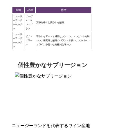
産地
品種
特徴
ニュージ
ソーヴ
ーランド
ィニヨ
芳醇な香りと爽やかな酸味
マールボ
ン・ブ
ロ
ラン
ニュージ
ピノ・
華やかなアロマと繊細なタンニン、エレガントな味
ーランド
ノワー
わい、果実味と酸味のバランスが良い、ブルゴーニ
マールボ
ル
ュワインを思わせる複雑な味わい
ロ
個性豊かなサブリージョン
ニュージーランドを代表するワイン産地