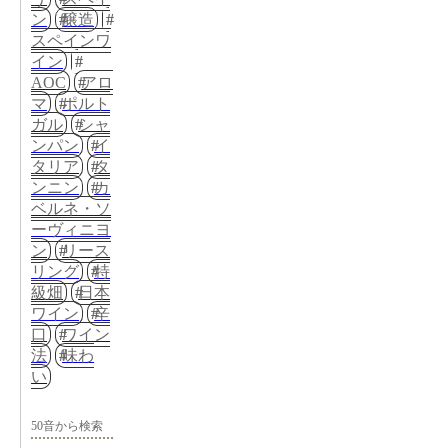
ン
醸造
スペインワ
イン
AOC
アロ
マ
ポルト
ガル
シャ
ンパン
イ
タリア
タ
ンニン
カ
ベルネ・ソ
ーヴィニヨ
ン
リース
リング
特
級畑
日本
ワイン
辛
口
ワイン
法
味わ
い
50音から検索