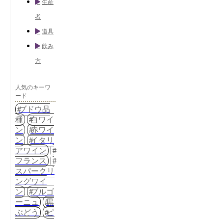
生産
者
道具
飲み
方
人気のキーワ
ード
ブドウ品
種
白ワイ
ン
赤ワイ
ン
イタリ
アワイン
フランス
スパークリ
ングワイ
ン
ブルゴ
ーニュ
黒
ぶどう
ピ