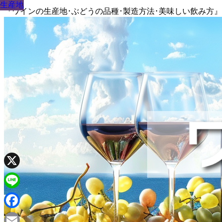
生産地
生産地
生産地
生産地
生産地
生産地
生産地
生産地
生産地
『ワインの生産地･ぶどうの品種･製造方法･美味しい飲み方
X
Line
Facebook