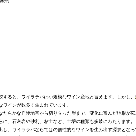
較すると、ワイララパは小規模なワイン産地と言えます。しかし、
なワインが数多く生まれています。
なだらかな丘陵地帯から切り立った崖まで、変化に富んだ地形が広
らに、石灰岩や砂利、粘土など、土壌の種類も多岐にわたります。
出し、ワイララパならではの個性的なワインを生み出す源泉となっ