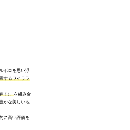
ルボロを思い浮
置するワイララ
輝く)」
を組み合
豊かな美しい地
的に高い評価を