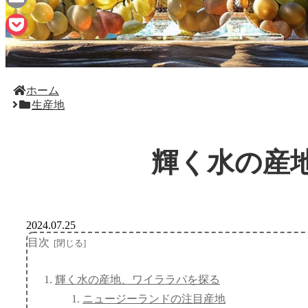
Email
Pocket
ホーム
生産地
輝く水の産
2024.07.25
目次
輝く水の産地、ワイララパを探る
ニュージーランドの注目産地