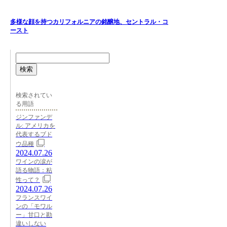
多様な顔を持つカリフォルニアの銘醸地、セントラル・コ
ースト
検索
検索されてい
る用語
ジンファンデ
ル: アメリカを
代表するブド
ウ品種
2024.07.26
ワインの涙が
語る物語：粘
性って？
2024.07.26
フランスワイ
ンの「モワル
ー」甘口と勘
違いしない