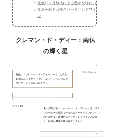
最低12ヶ月熟成による豊かな味わい
食卓を彩る万能スパークリングワイ
ン
クレマン・ド・ディー：南仏
の輝く星
ワインを知りたい
先生、「クレマン・ド・ディー」って、どんな
お酒なんですか？ フランスのワインらしいんで
すけど、よく分からなくて…
ワイン研究家
良い質問だね！「クレマン・ド・ディー」は、フラ
ンスのローヌ地方で作られるスパークリングワイン
の一種だよ。普通のスパークリングワインとは違
う、特別な製法で作られているんだ。