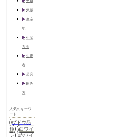
土壌
気候
生産
地
生産
方法
生産
者
道具
飲み
方
人気のキーワ
ード
ブドウ品
種
白ワイ
ン
赤ワイ