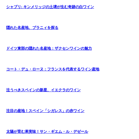
シャブリ: キンメリッジの土壌が生む奇跡の白ワイン
隠れた名産地、ブラニィを探る
ドイツ東部の隠れた名産地：ザクセンワインの魅力
コート・デュ・ローヌ：フランスを代表するワイン産地
注うべきスペインの新星、イエクラのワイン
注目の産地！スペイン「シガレス」の赤ワイン
太陽が育む果実味！サン・ギエム・ル・デゼール