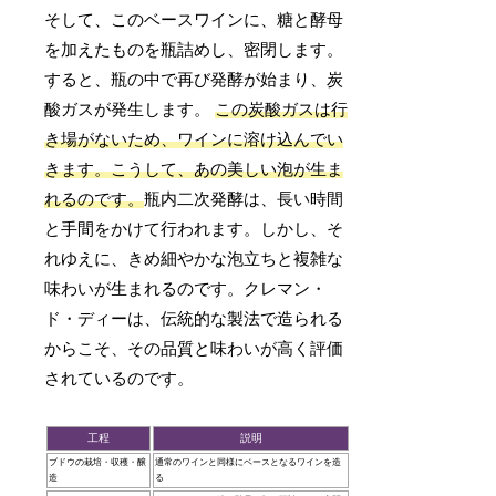
そして、このベースワインに、糖と酵母
を加えたものを瓶詰めし、密閉します。
すると、瓶の中で再び発酵が始まり、炭
酸ガスが発生します。
この炭酸ガスは行
き場がないため、ワインに溶け込んでい
きます。こうして、あの美しい泡が生ま
れるのです。
瓶内二次発酵は、長い時間
と手間をかけて行われます。しかし、そ
れゆえに、きめ細やかな泡立ちと複雑な
味わいが生まれるのです。クレマン・
ド・ディーは、伝統的な製法で造られる
からこそ、その品質と味わいが高く評価
されているのです。
工程
説明
ブドウの栽培・収穫・醸
通常のワインと同様にベースとなるワインを造
造
る