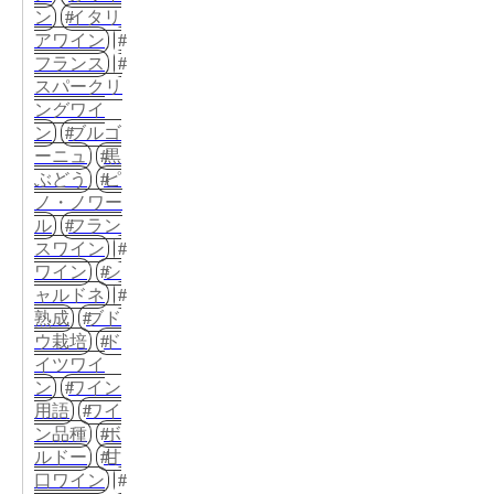
ン
イタリ
アワイン
フランス
スパークリ
ングワイ
ン
ブルゴ
ーニュ
黒
ぶどう
ピ
ノ・ノワー
ル
フラン
スワイン
ワイン
シ
ャルドネ
熟成
ブド
ウ栽培
ド
イツワイ
ン
ワイン
用語
ワイ
ン品種
ボ
ルドー
甘
口ワイン