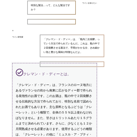
ワインを知りたい
特別な製法…って、どんな製法です
か？
ワイン研究家
「クレマン・ド・ディー」は、「瓶内二次発酵」っ
ていう方法で作られているんだ。これは、瓶の中で
２回発酵させる製法で、手間がかかる分、きめ細か
い泡と豊かな風味が特徴なんだよ。
クレマン・ド・ディーとは。
「クレマン・ド・ディー」は、フランスのローヌ地方に
あるヴァランセの街から南東に広がるディー郡で作られ
る発泡性のお酒です。このお酒は、瓶の中で２回発酵さ
せる伝統的な方法で作られており、特別な名前で認めら
れたお酒でもあります。主な原料となるぶどうは「クレ
ーレット」という種類で、全体の５５％以上使わなけれ
ばなりません。また、甘さは１リットルあたり１５グラ
ムまでと決められています。さらに、少なくとも１２か
月間熟成させる必要があります。使用するぶどうの種類
は、「クレーレット」の他に「ミュスカ・ア・プティ・