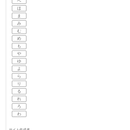
へ
ほ
ま
み
む
め
も
や
ゆ
よ
ら
り
る
れ
ろ
わ
サイト作成者