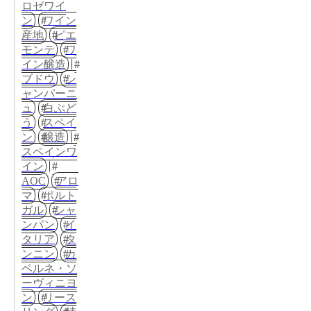
ロゼワイ
ン
ワイン
産地
ピエ
モンテ
ワ
イン醸造
ブドウ
シ
ャンパーニ
ュ
白ぶど
う
スペイ
ン
醸造
スペインワ
イン
AOC
アロ
マ
ポルト
ガル
シャ
ンパン
イ
タリア
タ
ンニン
カ
ベルネ・ソ
ーヴィニヨ
ン
リース