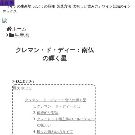
生産地
生産地
生産地
生産地
生産地
生産地
生産地
生産地
生産地
『ワインの生産地･ぶどうの品種･製造方法･美味しい飲み方』ワイン知識のイン
デックス
ホーム
生産地
クレマン・ド・ディー：南仏
の輝く星
2024.07.26
目次
クレマン・ド・ディー：南仏の輝く星
クレマン・ド・ディーとは
伝統的な製法
クレーレット種主体のフルーティー
な味わい
様々な味わいのタイプ