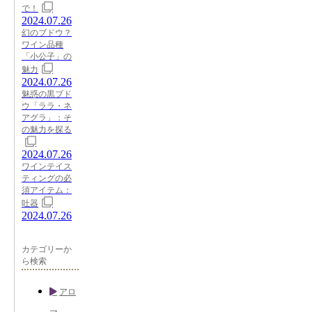
で！
2024.07.26
幻のブドウ？
ワイン品種
「小公子」の
魅力
2024.07.26
魅惑の黒ブド
ウ「ララ・ネ
アグラ」：そ
の魅力を探る
2024.07.26
ワインテイス
ティングの必
須アイテム：
吐器
2024.07.26
カテゴリーか
ら検索
アロ