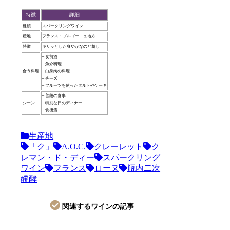
特徴
詳細
種類
スパークリングワイン
産地
フランス・ブルゴーニュ地方
特徴
キリッとした爽やかなのど越し
– 食前酒
– 魚介料理
合う料理
– 白身肉の料理
– チーズ
– フルーツを使ったタルトやケーキ
– 普段の食事
シーン
– 特別な日のディナー
– 食後酒
生産地
「ク」
A.O.C.
クレーレット
ク
レマン・ド・ディー
スパークリング
ワイン
フランス
ローヌ
瓶内二次
醗酵
関連するワインの記事