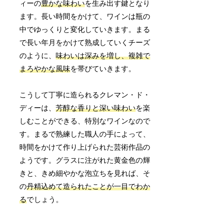
ィーの
豊かな味わい
を生み出す鍵となり
ます。長い時間をかけて、ワインは瓶の
中でゆっくりと変化していきます。まる
で長い年月をかけて熟成していくチーズ
のように、
味わいは深みを増し、複雑で
まろやかな風味
を帯びていきます。
こうして丁寧に造られるクレマン・ド・
ディーは、
芳醇な香りと深い味わい
を楽
しむことができる、特別なワインなので
す。まるで熟練した職人の手によって、
時間をかけて作り上げられた芸術作品の
ようです。グラスに注がれた黄金色の輝
きと、きめ細やかな泡立ちを見れば、そ
の
丹精込めて造られたことが一目でわか
る
でしょう。