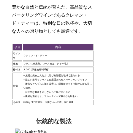
豊かな自然と伝統が育んだ、高品質なス
パークリングワインであるクレマン・
ド・ディーは、特別な日の乾杯や、大切
な人への贈り物としても最適です。
項目
内容
ワイン
クレマン・ド・ディー
名
産地
フランス南東部、ローヌ地方、ディー地方
格付け
A.O.C. (原産地統制呼称)
– 太陽の光をふんだんに浴びる温暖な地域で造られる
– 厳しい条件をクリアした厳選されたスパークリングワイン
– 雄大なアルプス山脈を背景に、緑豊かなブドウ畑が広がる美し
特徴
い景観
– 伝統的な製法を守りながら丁寧に造られる
– 繊細な泡立ちと、フルーティーで爽やかな味わい
その他
特別な日の乾杯や、大切な人への贈り物に最適
伝統的な製法