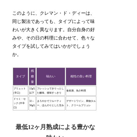
このように、クレマン・ド・ディーは、
同じ製法であっても、タイプによって味
わいが大きく異なります。自分自身の好
みや、その日の料理に合わせて、色々な
タイプを試してみてはいかがでしょう
か。
残
タイプ
糖
味わい
相性の良い料理
量
ブリュット
12g/L
フレッシュできりっとし
食前酒、魚介料理
(辛口)
以下
た酸味、後味すっきり
ドゥミ・セ
32～
まろやかでフルーティ
デザートワイン、果物タル
ック (中辛
50g/L
ー、ほんのりとした甘み
ト、クリームブリュレ
口)
最低12ヶ月熟成による豊かな