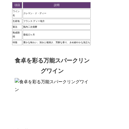
項目
説明
ワイン
クレマン・ド・ディー
名
生産地
フランス ディー地方
製法
瓶内二次発酵
熟成期
最低12ヶ月
間
特徴
豊かな味わい、深みと複雑さ、芳醇な香り、きめ細やかな泡立ち
食卓を彩る万能スパークリン
グワイン