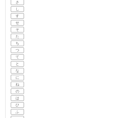
さ
し
す
せ
そ
た
ち
つ
て
と
な
に
ね
の
は
ひ
ふ