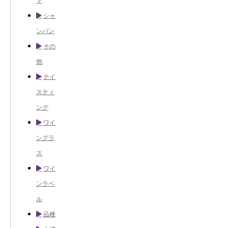
マ
シャ
ンパン
その
他
テイ
スティ
ング
ワイ
ングラ
ス
ワイ
ンラベ
ル
品種