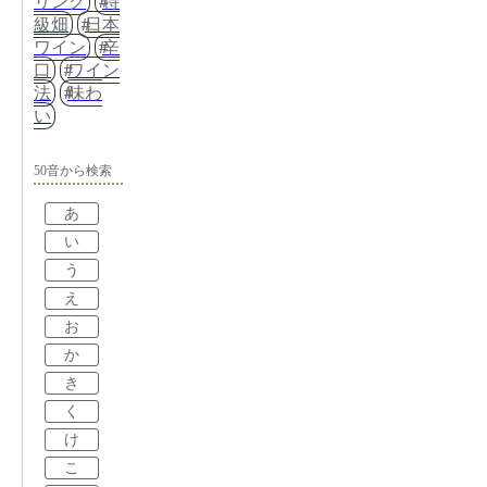
リング
特
級畑
日本
ワイン
辛
口
ワイン
法
味わ
い
50音から検索
あ
い
う
え
お
か
き
く
け
こ