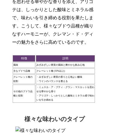
を思わせる華やかな香りを添え、アリゴ
テは、しっかりとした酸味とミネラル感
で、味わいを引き締める役割を果たしま
す。こうして、様々なブドウ品種が織り
なすハーモニーが、クレマン・ド・ディ
ーの魅力をさらに高めているのです。
特徴
説明
風味
みずみずしい果実の風味と爽やかな飲み心地
主なブドウ品種
クレーレット種 (55%以上)
クレーレット種の
・みずみずしい果実の香りと心地よい酸味
役割
・ワインのバランスを整える
・ミュスカ・ア・プティ・グラン：マスカットを思わ
その他のブドウ品
せる華やかな香り
種と役割
・アリゴテ：しっかりとした酸味とミネラル感で味わ
いを引き締める
様々な味わいのタイプ