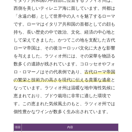
イタリア共和国の中西部に位置するラツィオ州は、
西側を美しいティレニア海に面しています。州都は
「永遠の都」として世界中の人々を魅了するローマ
です。ローマはイタリア共和国の首都としての顔も
持ち、長い歴史の中で政治、文化、経済の中心地と
して栄えてきました。かつてこの地を支配した古代
ローマ帝国は、その後ヨーロッパ文化に大きな影響
を与えました。ラツィオ州には、その栄華を物語る
数多くの遺跡が残されています。コロッセオやフォ
ロ・ロマーノはその代表例であり、
古代ローマ帝国
の繁栄と技術力の高さを現代に伝える貴重な遺産
と
なっています。ラツィオ州は温暖な地中海性気候に
恵まれており、ブドウ栽培に非常に適した環境で
す。この恵まれた気候風土のもと、ラツィオ州では
個性豊かなワインが数多く生み出されています。
項目
内容