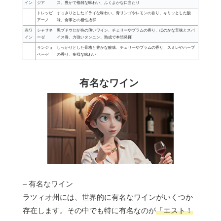
イン
ジア
ス、豊かで複雑な味わい、ふくよかな口当たり
トレッビ
すっきりとしたドライな味わい、青リンゴやレモンの香り、キリッとした酸
アーノ
味、食事との相性抜群
赤ワ
シャサネ
黒ブドウだが色の薄いワイン、チェリーやプラムの香り、ほのかな苦味とスパ
イン
ーゼ
イス香、力強いタンニン、熟成で本領発揮
サンジョ
しっかりとした骨格と豊かな酸味、チェリーやプラムの香り、スミレやハーブ
ベーゼ
の香り、多様な味わい
有名なワイン
– 有名なワイン
ラツィオ州には、世界的に有名なワインがいくつか
存在します。その中でも特に有名なのが
「エスト！