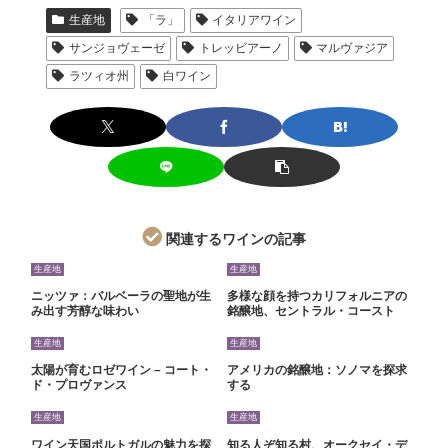
生産地
「ラ」
イタリアワイン
サンジョヴェーゼ
トレッビアーノ
マルヴァジア
ラツィオ州
白ワイン
関連するワインの記事
生産地
生産地
ニッツァ：バルベーラの聖地が生
多様な顔を持つカリフォルニアの
み出す芳醇な味わい
銘醸地、セントラル・コースト
生産地
生産地
太陽が育むロゼワイン – コート・
アメリカの銘醸地：ソノマを探求
ド・プロヴァンス
する
生産地
生産地
ワイン天国ポルトガルの魅力を探
知る人ぞ知る村、オークセイ・デ