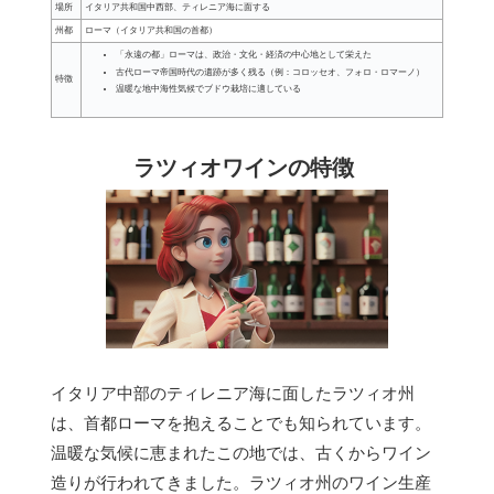
場所
イタリア共和国中西部、ティレニア海に面する
州都
ローマ（イタリア共和国の首都）
「永遠の都」ローマは、政治・文化・経済の中心地として栄えた
古代ローマ帝国時代の遺跡が多く残る（例：コロッセオ、フォロ・ロマーノ）
特徴
温暖な地中海性気候でブドウ栽培に適している
ラツィオワインの特徴
イタリア中部のティレニア海に面したラツィオ州
は、首都ローマを抱えることでも知られています。
温暖な気候に恵まれたこの地では、古くからワイン
造りが行われてきました。ラツィオ州のワイン生産