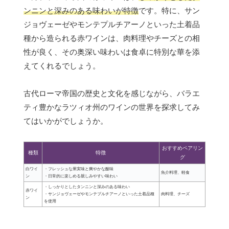
ンニンと深みのある味わいが特徴
です。特に、サン
ジョヴェーゼやモンテプルチアーノといった土着品
種から造られる赤ワインは、肉料理やチーズとの相
性が良く、その奥深い味わいは食卓に特別な華を添
えてくれるでしょう。
古代ローマ帝国の歴史と文化を感じながら、バラエ
ティ豊かなラツィオ州のワインの世界を探求してみ
てはいかがでしょうか。
おすすめペアリン
種類
特徴
グ
白ワイ
・フレッシュな果実味と爽やかな酸味
魚介料理、軽食
ン
・日常的に楽しめる親しみやすい味わい
・しっかりとしたタンニンと深みのある味わい
赤ワイ
・サンジョヴェーゼやモンテプルチアーノといった土着品種
肉料理、チーズ
ン
を使用