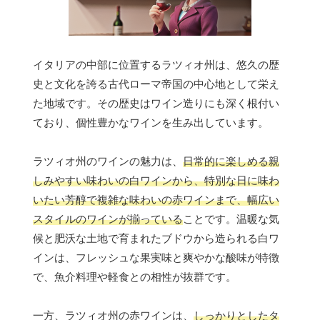
イタリアの中部に位置するラツィオ州は、悠久の歴
史と文化を誇る古代ローマ帝国の中心地として栄え
た地域です。その歴史はワイン造りにも深く根付い
ており、個性豊かなワインを生み出しています。
ラツィオ州のワインの魅力は、
日常的に楽しめる親
しみやすい味わいの白ワインから、特別な日に味わ
いたい芳醇で複雑な味わいの赤ワインまで、幅広い
スタイルのワインが揃っている
ことです。温暖な気
候と肥沃な土地で育まれたブドウから造られる白ワ
インは、フレッシュな果実味と爽やかな酸味が特徴
で、魚介料理や軽食との相性が抜群です。
一方、ラツィオ州の赤ワインは、
しっかりとしたタ