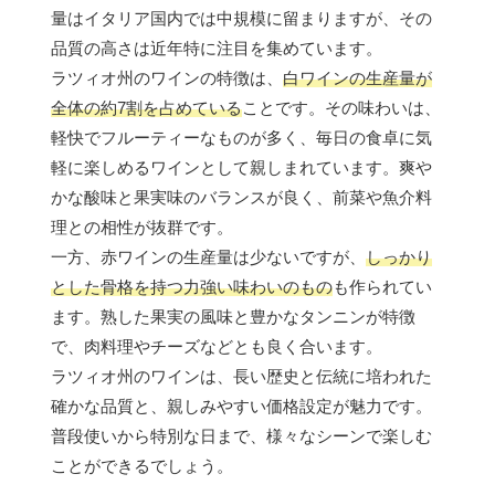
量はイタリア国内では中規模に留まりますが、その
品質の高さは近年特に注目を集めています。
ラツィオ州のワインの特徴は、
白ワインの生産量が
全体の約7割を占めている
ことです。その味わいは、
軽快でフルーティーなものが多く、毎日の食卓に気
軽に楽しめるワインとして親しまれています。爽や
かな酸味と果実味のバランスが良く、前菜や魚介料
理との相性が抜群です。
一方、赤ワインの生産量は少ないですが、
しっかり
とした骨格を持つ力強い味わいのもの
も作られてい
ます。熟した果実の風味と豊かなタンニンが特徴
で、肉料理やチーズなどとも良く合います。
ラツィオ州のワインは、長い歴史と伝統に培われた
確かな品質と、親しみやすい価格設定が魅力です。
普段使いから特別な日まで、様々なシーンで楽しむ
ことができるでしょう。