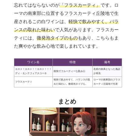
忘れてはならないのが
「フラスカーティ」
です。ロ
ーマの南東部に位置するフラスカーティ丘陵地で生
産されるこの白ワインは、
軽快で飲みやすく、バラ
ンスの取れた味わい
で人気があります。フラスカー
ティには、
微発泡タイプのもの
もあり、こちらもま
た爽やかな飲み心地で楽しまれています。
ワイン名
特徴
備考
エスト！エスト！！エスト！！！
名前の由来となった逸話
軽快でフルーティーな飲み口
ディ・モンテフィアスコーネ
が有名
軽快で飲みやすく、バランスの取
ローマの南東部のフラス
フラスカーティ
れた味わい。微発泡タイプも。
カーティ丘陵地で生産
まとめ