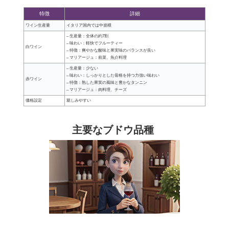
特徴
詳細
ワイン生産量
イタリア国内では中規模
– 生産量：全体の約7割
– 味わい：軽快でフルーティー
白ワイン
– 特徴：爽やかな酸味と果実味のバランスが良い
– マリアージュ：前菜、魚介料理
– 生産量：少ない
– 味わい：しっかりとした骨格を持つ力強い味わい
赤ワイン
– 特徴：熟した果実の風味と豊かなタンニン
– マリアージュ：肉料理、チーズ
価格設定
親しみやすい
主要なブドウ品種