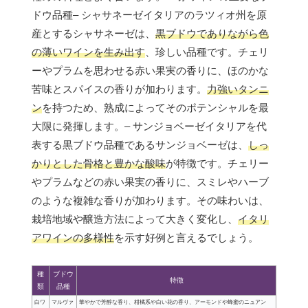
ドウ品種– シャサネーゼイタリアのラツィオ州を原
産とするシャサネーゼは、
黒ブドウでありながら色
の薄いワインを生み出す
、珍しい品種です。チェリ
ーやプラムを思わせる赤い果実の香りに、ほのかな
苦味とスパイスの香りが加わります。
力強いタンニ
ン
を持つため、熟成によってそのポテンシャルを最
大限に発揮します。– サンジョベーゼイタリアを代
表する黒ブドウ品種であるサンジョベーゼは、
しっ
かりとした骨格と豊かな酸味
が特徴です。チェリー
やプラムなどの赤い果実の香りに、スミレやハーブ
のような複雑な香りが加わります。その味わいは、
栽培地域や醸造方法によって大きく変化し、
イタリ
アワインの多様性
を示す好例と言えるでしょう。
種
ブドウ
特徴
類
品種
白ワ
マルヴァ
華やかで芳醇な香り、柑橘系や白い花の香り、アーモンドや蜂蜜のニュアン