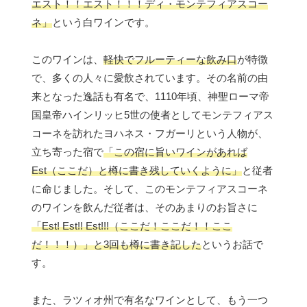
エスト！！エスト！！！ディ・モンテフィアスコー
ネ」
という白ワインです。
このワインは、
軽快でフルーティーな飲み口
が特徴
で、多くの人々に愛飲されています。その名前の由
来となった逸話も有名で、1110年頃、神聖ローマ帝
国皇帝ハインリッヒ5世の使者としてモンテフィアス
コーネを訪れたヨハネス・フガーリという人物が、
立ち寄った宿で
「この宿に旨いワインがあれば
Est（ここだ）と樽に書き残していくように」
と従者
に命じました。そして、このモンテフィアスコーネ
のワインを飲んだ従者は、そのあまりのお旨さに
「Est! Est!! Est!!!（ここだ！ここだ！！ここ
だ！！！）」と3回も樽に書き記した
というお話で
す。
また、ラツィオ州で有名なワインとして、もう一つ