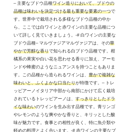
– 主要なブドウ品種
ワイン造りにおいて、ブドウの
品種は味わいを決定づける最も重要な要素の一つ
で
す。世界中で栽培される多様なブドウ品種の中か
ら、ここでは白ワインと赤ワインの主要な品種につ
いて詳しく見ていきましょう。-# 白ワインの主要な
ブドウ品種– マルヴァジアマルヴァジアは、その
華
やかで芳醇な香り
で知られる白ブドウ品種です。柑
橘系の果実や白い花を思わせる香りに加え、アーモ
ンドや蜂蜜のようなニュアンスを持つこともありま
す。この品種から造られるワインは、
豊かで複雑な
味わいと、ふくよかな口当たり
が特徴です。– トレ
ッビアーノイタリア中部から南部にかけて広く栽培
されているトレッビアーノは、
すっきりとしたドラ
イな味わい
のワインを生み出す品種です。青リンゴ
やレモンのような爽やかな香りと、キリッとした酸
味が魅力です。食事との相性が良く、特に魚介類や
軽めの料理とよく合います。-# 赤ワインの主要なブ