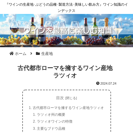
『ワインの生産地･ぶどうの品種･製造方法･美味しい飲み方』ワイン知識のイ
ンデックス
ホーム
生産地
古代都市ローマを擁するワイン産地
ラツィオ
2024.07.24
目次
古代都市ローマを擁するワイン産地ラツィオ
ラツィオ州の概要
ラツィオワインの特徴
主要なブドウ品種