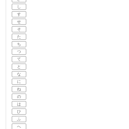
し
す
せ
そ
た
ち
つ
て
と
な
に
ね
の
は
ひ
ふ
へ