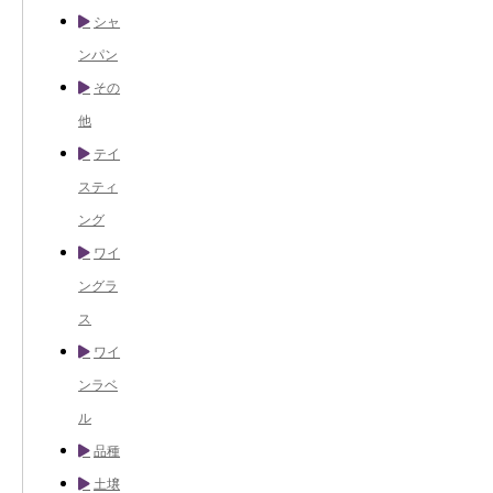
シャ
ンパン
その
他
テイ
スティ
ング
ワイ
ングラ
ス
ワイ
ンラベ
ル
品種
土壌