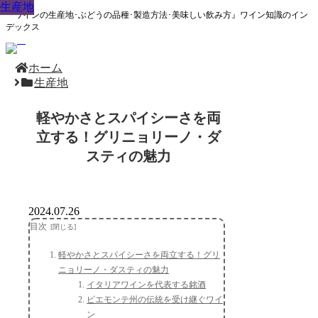
生産地
生産地
生産地
生産地
生産地
生産地
生産地
生産地
生産地
『ワインの生産地･ぶどうの品種･製造方法･美味しい飲み方』ワイン知識のイン
デックス
ホーム
生産地
軽やかさとスパイシーさを両
立する！グリニョリーノ・ダ
スティの魅力
2024.07.26
目次
軽やかさとスパイシーさを両立する！グリ
ニョリーノ・ダスティの魅力
イタリアワインを代表する銘酒
ピエモンテ州の伝統を受け継ぐワイ
ン