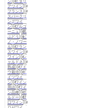
ン
イタリ
アワイン
フランス
スパークリ
ングワイ
ン
ブルゴ
ーニュ
黒
ぶどう
ピ
ノ・ノワー
ル
フラン
スワイン
ワイン
シ
ャルドネ
熟成
ブド
ウ栽培
ド
イツワイ
ン
ワイン
用語
ワイ
ン品種
ボ
ルドー
甘
口ワイン
ロゼワイ