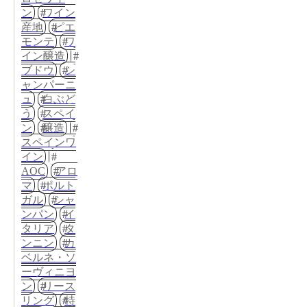
ン
ワイン
産地
ピエ
モンテ
ワ
イン醸造
ブドウ
シ
ャンパーニ
ュ
白ぶど
う
スペイ
ン
醸造
スペインワ
イン
AOC
アロ
マ
ポルト
ガル
シャ
ンパン
イ
タリア
タ
ンニン
カ
ベルネ・ソ
ーヴィニヨ
ン
リース
リング
特