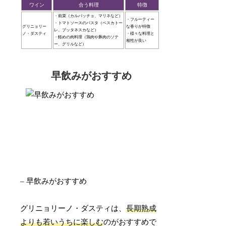
ワイン
合う料理
特徴
・前菜（カルパッチョ、マリネなど）
・フルーティー
・トマトソースのパスタ（ペスカトー
グリニョリー
な香りが特徴
レ、プッタネスカなど）
ノ・ダスティ
・様々な料理と
・軽めの肉料理（鶏肉や豚肉のソテ
相性が良い
ー、グリルなど）
早飲みがおすすめ
– 早飲みがおすすめ
グリニョリーノ・ダスティは、
長期熟成
よりも若いうちに楽しむ
のがおすすめで