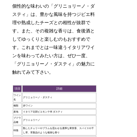
個性的な味わいの「グリニョリーノ・ダ
スティ」は、豊かな風味を持つジビエ料
理や熟成したチーズとの相性が抜群で
す。また、その複雑な香りは、食後酒と
してゆっくりと楽しむのもおすすめで
す。これまでとは一味違うイタリアワイ
ンを味わってみたい方は、ぜひ一度、
「グリニョリーノ・ダスティ」の魅力に
触れてみて下さい。
項目
詳細
ワイン
グリニョリーノ・ダスティ
名
種類
赤ワイン
産地
イタリア北部ピエモンテ州 ダスティ
ブドウ
グリニョリーノ
品種
熟したチェリーやプラムを思わせる濃厚な果実香、スパイスや干
特徴
し草、革製品のような複雑な香り