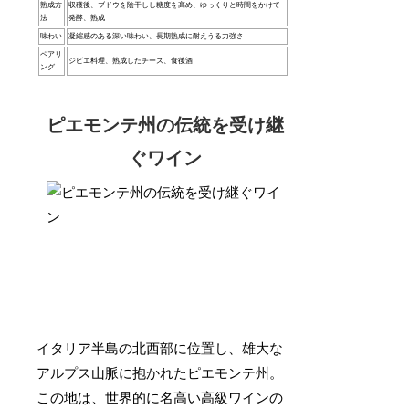
熟成方
収穫後、ブドウを陰干しし糖度を高め、ゆっくりと時間をかけて
法
発酵、熟成
味わい
凝縮感のある深い味わい、長期熟成に耐えうる力強さ
ペアリ
ジビエ料理、熟成したチーズ、食後酒
ング
ピエモンテ州の伝統を受け継
ぐワイン
イタリア半島の北西部に位置し、雄大な
アルプス山脈に抱かれたピエモンテ州。
この地は、世界的に名高い高級ワインの