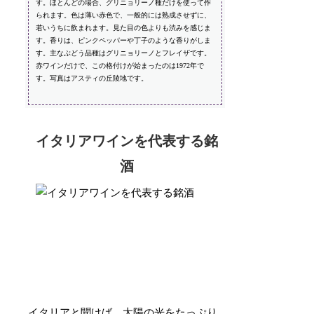
す。ほとんどの場合、グリニョリーノ種だけを使って作
られます。色は薄い赤色で、一般的には熟成させずに、
若いうちに飲まれます。見た目の色よりも渋みを感じま
す。香りは、ピンクペッパーや丁子のような香りがしま
す。主なぶどう品種はグリニョリーノとフレイザです。
赤ワインだけで、この格付けが始まったのは1972年で
す。写真はアスティの丘陵地です。
イタリアワインを代表する銘
酒
イタリアと聞けば、太陽の光をたっぷり