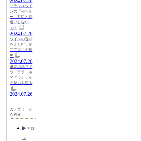
2024.07.26
フランスワイ
ンの「モワル
ー」甘口と勘
違いしない
で！
2024.07.26
ワインの香り
を楽しむ：第
二アロマの世
界
2024.07.26
魅惑の黒ブド
ウ「ララ・ネ
アグラ」：そ
の魅力を探る
2024.07.26
カテゴリーか
ら検索
アロ
マ