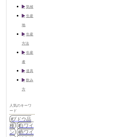
気候
生産
地
生産
方法
生産
者
道具
飲み
方
人気のキーワ
ード
ブドウ品
種
白ワイ
ン
赤ワイ