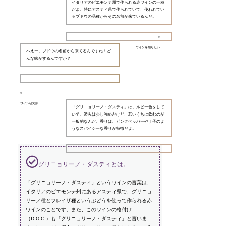
イタリアのピエモンテ州で作られる赤ワインの一種
だよ。特にアスティ県で作られていて、使われてい
るブドウの品種からその名前が来ているんだ。
ワインを知りたい
へえー、ブドウの名前から来てるんですね！ど
んな味がするんですか？
ワイン研究家
「グリニョリーノ・ダスティ」は、ルビー色をして
いて、渋みは少し強めだけど、若いうちに飲むのが
一般的なんだ。香りは、ピンクペッパーや丁子のよ
うなスパイシーな香りが特徴だよ。
グリニョリーノ・ダスティとは。
「グリニョリーノ・ダスティ」というワインの言葉は、
イタリアのピエモンテ州にあるアスティ県で、グリニョ
リーノ種とフレイザ種というぶどうを使って作られる赤
ワインのことです。また、このワインの格付け
（D.O.C.）も「グリニョリーノ・ダスティ」と言いま