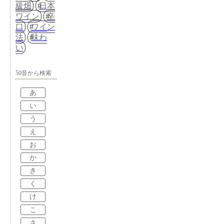
級畑
日本
ワイン
辛
口
ワイン
法
味わ
い
50音から検索
あ
い
う
え
お
か
き
く
け
こ
さ