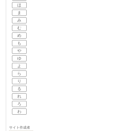
ほ
ま
み
む
め
も
や
ゆ
よ
ら
り
る
れ
ろ
わ
サイト作成者