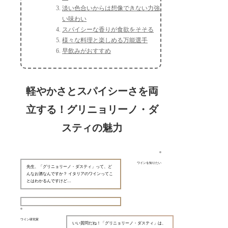
淡い色合いからは想像できない力強
い味わい
スパイシーな香りが食欲をそそる
様々な料理と楽しめる万能選手
早飲みがおすすめ
軽やかさとスパイシーさを両
立する！グリニョリーノ・ダ
スティの魅力
ワインを知りたい
先生、「グリニョリーノ・ダスティ」って、ど
んなお酒なんですか？ イタリアのワインってこ
とはわかるんですけど…
ワイン研究家
いい質問だね！「グリニョリーノ・ダスティ」は、