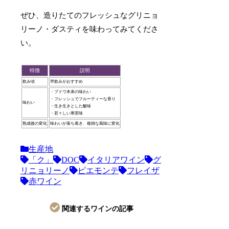
ぜひ、造りたてのフレッシュなグリニョ
リーノ・ダスティを味わってみてくださ
い。
特徴
説明
飲み頃
早飲みがおすすめ
・ブドウ本来の味わい
・フレッシュでフルーティーな香り
味わい
・生き生きとした酸味
・若々しい果実味
熟成後の変化
味わいが落ち着き、複雑な風味に変化
生産地
「ク」
DOC
イタリアワイン
グ
リニョリーノ
ピエモンテ
フレイザ
赤ワイン
関連するワインの記事