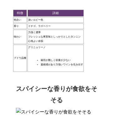
特徴
詳細
色合い
淡いルビー色
香り
イチゴ、ラズベリー
力強く濃厚
味わい
フレッシュな果実味としっかりとしたタンニン
心地よい余韻
グリニョリーノ
ブドウ品種
栽培が難しく収量が少ない
凝縮感があり力強いワインを生み出す
スパイシーな香りが食欲をそ
そる