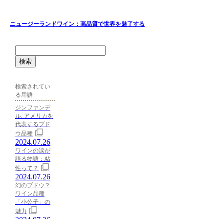
ニュージーランドワイン：高品質で世界を魅了する
検索
検索されてい
る用語
ジンファンデ
ル: アメリカを
代表するブド
ウ品種
2024.07.26
ワインの涙が
語る物語：粘
性って？
2024.07.26
幻のブドウ？
ワイン品種
「小公子」の
魅力