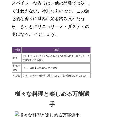
スパイシーな香りは、他の品種では決し
て味わえない、特別なものです。この魅
惑的な香りの世界に足を踏み入れたな
ら、きっとグリニョリーノ・ダスティの
虜になることでしょう。
特徴
詳細
ピンクペッパーや丁子などのスパイスを思わせる、エキゾチック
香り
で食欲をそそる香り
香りの
ブドウの果皮に含まれる芳香成分
成分
その他
グリニョリーノ種特有の香りであり、他の品種では味わえない
様々な料理と楽しめる万能選
手