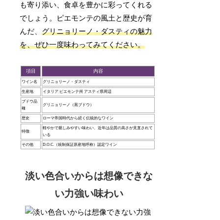
も寄り添い、食卓を豊かに彩ってくれる
でしょう。ピエモンテの風土と歴史が育
んだ、
グリニョリーノ・ダスティの魅力
を、ぜひ一度味わってみてください。
項目
内容
ワイン名
グリニョリーノ・ダスティ
生産地
イタリア ピエモンテ州 アスティ県周辺
ブドウ品
グリニョリーノ（黒ブドウ）
種
歴史
ローマ帝国時代から続く伝統的なワイン
軽やかで親しみやすい味わい、近年は品質の高さが見直されて
特徴
いる
その他
D.O.C.（統制保証原産地呼称）認定ワイン
淡い色合いからは想像できな
い力強い味わい