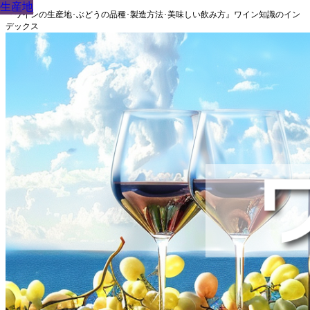
生産地
生産地
生産地
生産地
生産地
生産地
生産地
生産地
生産地
『ワインの生産地･ぶどうの品種･製造方法･美味しい飲み方』ワイン知識のイン
デックス