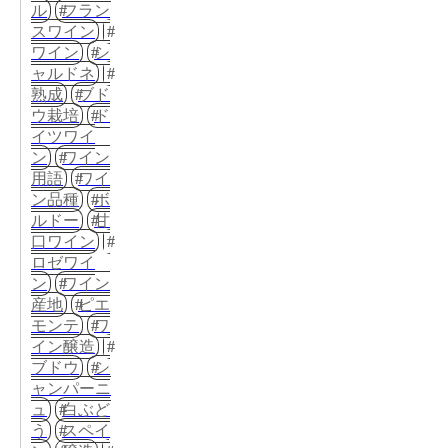
ル
フラン
スワイン
ワイン
シ
ャルドネ
熟成
ブド
ウ栽培
ド
イツワイ
ン
ワイン
用語
ワイ
ン品種
ボ
ルドー
甘
口ワイン
ロゼワイ
ン
ワイン
産地
ピエ
モンテ
ワ
イン醸造
ブドウ
シ
ャンパーニ
ュ
白ぶど
う
スペイ