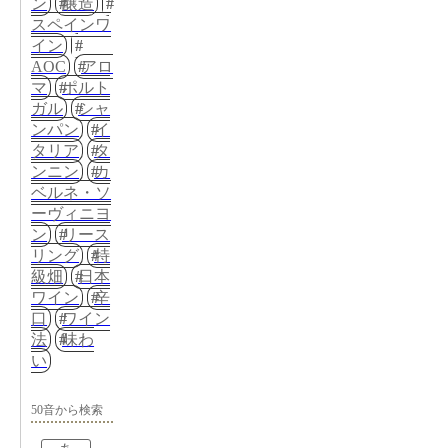
ン
醸造
スペインワ
イン
AOC
アロ
マ
ポルト
ガル
シャ
ンパン
イ
タリア
タ
ンニン
カ
ベルネ・ソ
ーヴィニヨ
ン
リース
リング
特
級畑
日本
ワイン
辛
口
ワイン
法
味わ
い
50音から検索