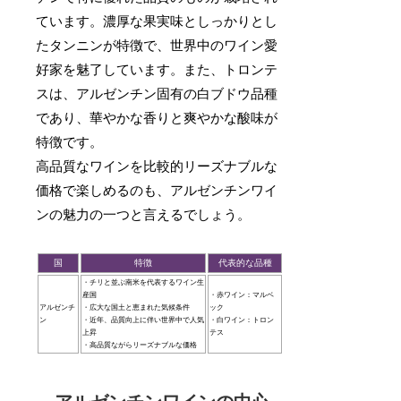
ています。濃厚な果実味としっかりとし
たタンニンが特徴で、世界中のワイン愛
好家を魅了しています。また、トロンテ
スは、アルゼンチン固有の白ブドウ品種
であり、華やかな香りと爽やかな酸味が
特徴です。
高品質なワインを比較的リーズナブルな
価格で楽しめるのも、アルゼンチンワイ
ンの魅力の一つと言えるでしょう。
国
特徴
代表的な品種
・チリと並ぶ南米を代表するワイン生
産国
・赤ワイン：マルベ
アルゼンチ
・広大な国土と恵まれた気候条件
ック
ン
・近年、品質向上に伴い世界中で人気
・白ワイン：トロン
上昇
テス
・高品質ながらリーズナブルな価格