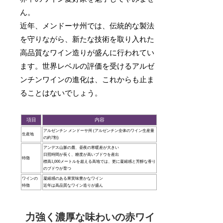
ん。
近年、メンドーサ州では、伝統的な製法
を守りながら、新たな技術を取り入れた
高品質なワイン造りが盛んに行われてい
ます。世界レベルの評価を受けるアルゼ
ンチンワインの進化は、これからも止ま
ることはないでしょう。
項目
内容
アルゼンチン メンドーサ州 (アルゼンチン全体のワイン生産量
生産地
の約7割)
アンデス山脈の麓、昼夜の寒暖差が大きい
日照時間が長く、糖度が高いブドウを産出
特徴
標高1,000メートルを超える高地では、更に凝縮感と芳醇な香り
のブドウが育つ
ワインの
凝縮感のある果実味豊かなワイン
特徴
近年は高品質なワイン造りが盛ん
力強く濃厚な味わいの赤ワイ