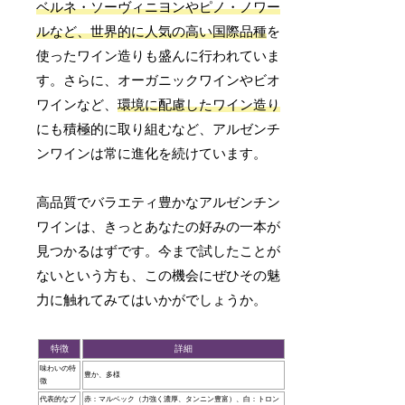
ベルネ・ソーヴィニヨンやピノ・ノワー
ルなど、世界的に人気の高い国際品種
を
使ったワイン造りも盛んに行われていま
す。さらに、オーガニックワインやビオ
ワインなど、
環境に配慮したワイン造り
にも積極的に取り組むなど、アルゼンチ
ンワインは常に進化を続けています。
高品質でバラエティ豊かなアルゼンチン
ワインは、きっとあなたの好みの一本が
見つかるはずです。今まで試したことが
ないという方も、この機会にぜひその魅
力に触れてみてはいかがでしょうか。
特徴
詳細
味わいの特
豊か、多様
徴
代表的なブ
赤：マルベック（力強く濃厚、タンニン豊富）、白：トロン