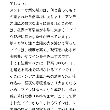
でしょう。
メンドーサ州の魅力は、何と言ってもそ
の恵まれた自然環境にあります。アンデ
ス山脈の雄大な山々に囲まれたこの地
は、昼夜の寒暖差が非常に大きく、ブド
ウ栽培に最適な条件が揃っています。
燦々と降り注ぐ太陽の光を浴びて育った
ブドウは、糖度が高く、凝縮感のある果
実味豊かなワインを生み出すのです。
中でも注目すべきは、標高1,000メートル
を超える高地で栽培されるブドウです。
そこはアンデス山脈からの清冽な水が流
れ込み、昼夜の寒暖差もより大きくなる
ため、ブドウはゆっくりと成熟し、凝縮
感と芳醇な香りを持ちます。こうして育
まれたブドウから生まれるワインは、世
界中のワイン愛好家を魅了してやみませ