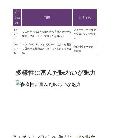
ブド
ウ品
特徴
おすすめ
種
トロ
フルーティーで軽や
マスカットのような華やかな香りと爽やかな
ンテ
かな味わいが好きな
酸味、フルーティーで軽やかな味わい
ス
方
シャ
マンゴーやパッションフルーツのような南国
魚介料理やサラダ、
ルド
を思わせる果実味と、きりっとしたミネラル
食前酒
ネ
感
多様性に富んだ味わいが魅力
アルゼンチンワインの魅力は、
その味わ