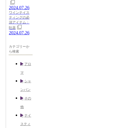
2024.07.26
ワインテイス
ティングの必
須アイテム：
吐器
2024.07.26
カテゴリーか
ら検索
アロ
マ
シャ
ンパン
その
他
テイ
スティ