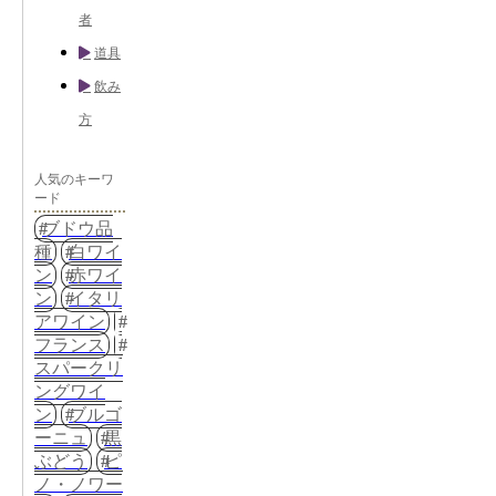
者
道具
飲み
方
人気のキーワ
ード
ブドウ品
種
白ワイ
ン
赤ワイ
ン
イタリ
アワイン
フランス
スパークリ
ングワイ
ン
ブルゴ
ーニュ
黒
ぶどう
ピ
ノ・ノワー