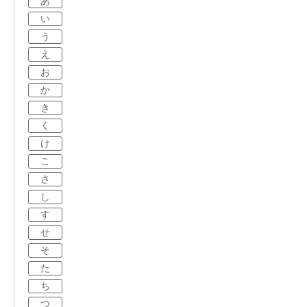
あ
い
う
え
お
か
き
く
け
こ
さ
し
す
せ
そ
た
ち
つ