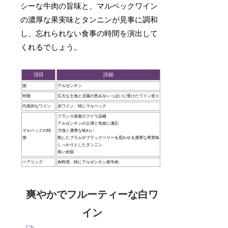
シーな牛肉の旨味と、マルベックワイン
の濃厚な果実味とタンニンが見事に調和
し、忘れられない食事の時間を演出して
くれるでしょう。
項目
詳細
国
アルゼンチン
特徴
広大な土地と太陽の恵みをいっぱいに受けたワイン造り
代表的なワイン
赤ワイン、特にマルベック
フランス原産のブドウ品種
アルゼンチンの土壌と気候に適応
マルベックの特
力強く濃厚な味わい
徴
熟したプラムやブラックベリーを思わせる濃厚な果実味
しっかりとしたタンニン
長い余韻
ペアリング
肉料理、特にアルゼンチン産牛肉
爽やかでフルーティーな白ワ
イン