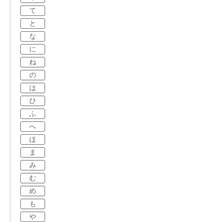
て
と
な
に
ね
の
は
ひ
ふ
へ
ほ
ま
み
む
め
も
や