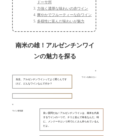
ドーサ州
力強く濃厚な味わいの赤ワイン
爽やかでフルーティーな白ワイン
多様性に富んだ味わいが魅力
南米の雄！アルゼンチンワイ
ンの魅力を探る
ワインを知りたい
先生、アルゼンチンワインってよく聞くんです
けど、どんなワインなんですか？
ワイン研究家
良い質問だね！アルゼンチンワインは、南米を代表
するワインの一つで、チリと並んで有名なんだ。特
に、メンドーサという州でたくさん作られているん
だよ。