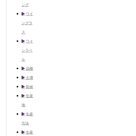
ング
ワイ
ングラ
ス
ワイ
ンラベ
ル
品種
土壌
気候
生産
地
生産
方法
生産