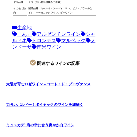
ドウ品種
テス（白い花や柑橘系の香り）
その他の動
国際品種（カベルネ・ソーヴィニヨン、ピノ・ノワールな
向
ど）、オーガニックワイン、ビオワイン
生産地
「あ」
アルゼンチンワイン
シャ
ルドネ
トロンテス
マルベック
メ
ンドーサ
南米ワイン
関連するワインの記事
太陽が育むロゼワイン – コート・ド・プロヴァンス
力強いボルドー！ポイヤックのワインを紐解く
ミュスカデ: 海の幸に合う爽やか白ワイン