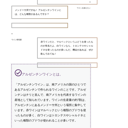
ワインを知りたい
メンドーサ州ですね！ アルゼンチンワインに
は、どんな種類があるんですか？
ワイン研究家
赤ワインだと、マルベックというぶどうを使ったも
のが有名だよ。白ワインなら、トロンテスやシャル
ドネを使ったものが多いんだ。機会があれば、ぜひ
飲んでみてね！
アルゼンチンワインとは。
「アルゼンチンワイン」は、南アメリカの国のひとつで
あるアルゼンチンで作られるワインのことです。アルゼ
ンチンはチリと並んで、南アメリカを代表するワインの
産地として知られています。ワインの生産量の約7割は、
アルゼンチンにあるメンドーサ州という場所に集中して
います。赤ワインはマルベックという種類のブドウを使
ったものが多く、白ワインはトロンテスやシャルドネと
いった種類のブドウが使われることが多いです。