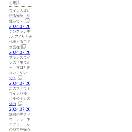
る用語
ワインの涙が
語る物語：粘
性って？
2024.07.26
ジンファンデ
ル: アメリカを
代表するブド
ウ品種
2024.07.26
フランスワイ
ンの「モワル
ー」甘口と勘
違いしない
で！
2024.07.26
幻のブドウ？
ワイン品種
「小公子」の
魅力
2024.07.26
魅惑の黒ブド
ウ「ララ・ネ
アグラ」：そ
の魅力を探る