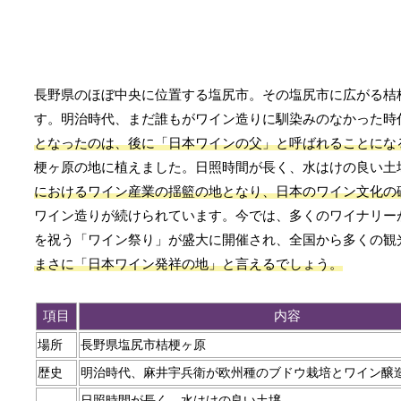
長野県のほぼ中央に位置する塩尻市。その塩尻市に広がる桔
す。明治時代、まだ誰もがワイン造りに馴染みのなかった時
となったのは、後に「日本ワインの父」と呼ばれることにな
梗ヶ原の地に植えました。日照時間が長く、水はけの良い土
におけるワイン産業の揺籃の地となり、日本のワイン文化の
ワイン造りが続けられています。今では、多くのワイナリー
を祝う「ワイン祭り」が盛大に開催され、全国から多くの観
まさに「日本ワイン発祥の地」と言えるでしょう。
項目
内容
場所
長野県塩尻市桔梗ヶ原
歴史
明治時代、麻井宇兵衛が欧州種のブドウ栽培とワイン醸
日照時間が長く、水はけの良い土壌