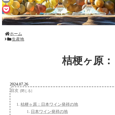
Email
Pocket
ホーム
生産地
桔梗ヶ原：
2024.07.26
目次
桔梗ヶ原：日本ワイン発祥の地
日本ワイン発祥の地