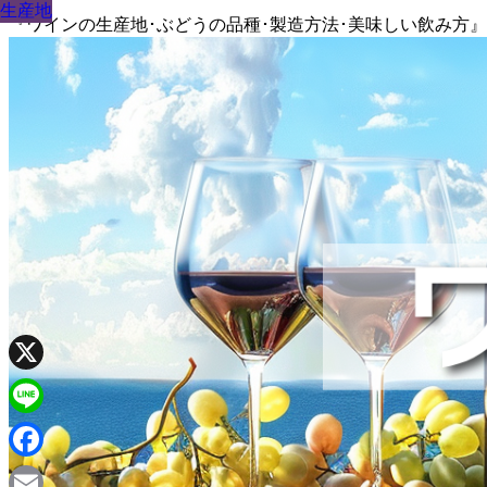
生産地
生産地
生産地
生産地
生産地
生産地
生産地
生産地
生産地
『ワインの生産地･ぶどうの品種･製造方法･美味しい飲み方
X
Line
Facebook