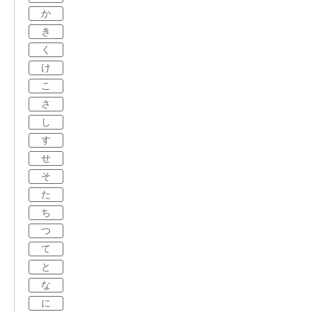
か
き
く
け
こ
さ
し
す
せ
そ
た
ち
つ
て
と
な
に