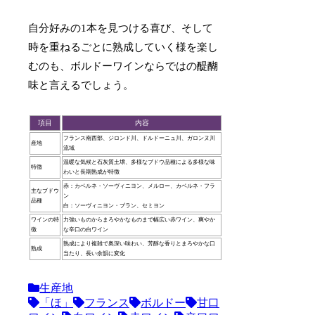
自分好みの1本を見つける喜び、そして
時を重ねるごとに熟成していく様を楽し
むのも、ボルドーワインならではの醍醐
味と言えるでしょう。
項目
内容
フランス南西部、ジロンド川、ドルドーニュ川、ガロンヌ川
産地
流域
温暖な気候と石灰質土壌、多様なブドウ品種による多様な味
特徴
わいと長期熟成が特徴
赤：カベルネ・ソーヴィニヨン、メルロー、カベルネ・フラ
主なブドウ
ン
品種
白：ソーヴィニヨン・ブラン、セミヨン
ワインの特
力強いものからまろやかなものまで幅広い赤ワイン、爽やか
徴
な辛口の白ワイン
熟成により複雑で奥深い味わい、芳醇な香りとまろやかな口
熟成
当たり、長い余韻に変化
生産地
「ほ」
フランス
ボルドー
甘口