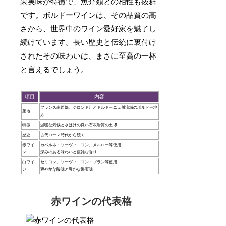
果実味が特徴で、魚介類との相性も抜群
です。ボルドーワインは、その品質の高
さから、世界中のワイン愛好家を魅了し
続けています。長い歴史と伝統に裏付け
されたその味わいは、まさに至高の一杯
と言えるでしょう。
項目
内容
フランス南西部、ジロンド川とドルドーニュ川流域のボルドー地
産地
方
特徴
温暖な気候と水はけの良い石灰岩質の土壌
歴史
古代ローマ時代から続く
赤ワイ
カベルネ・ソーヴィニヨン、メルロー等使用
ン
深みのある味わいと複雑な香り
白ワイ
セミヨン、ソーヴィニヨン・ブラン等使用
ン
爽やかな酸味と豊かな果実味
赤ワインの代表格