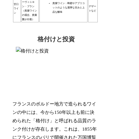
ーヴィニヨ
貴腐ワイン：蜂蜜やアプリコ
甘口
ン・ブラン
デザー
ットのような濃厚な甘みと上
ワイ
（貴腐ワイン
トなど
品な酸味
ン
の場合、貴腐
菌が付着）
格付けと投資
フランスのボルドー地方で造られるワイ
ンの中には、今から150年以上も前に決
められた「格付け」と呼ばれる品質のラ
ンク付けが存在します。これは、1855年
にフランスのパリで開催された万国博覧