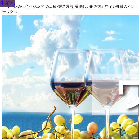
生産地
生産地
生産地
生産地
生産地
生産地
生産地
生産地
生産地
『ワインの生産地･ぶどうの品種･製造方法･美味しい飲み方』ワイン知識のイン
デックス