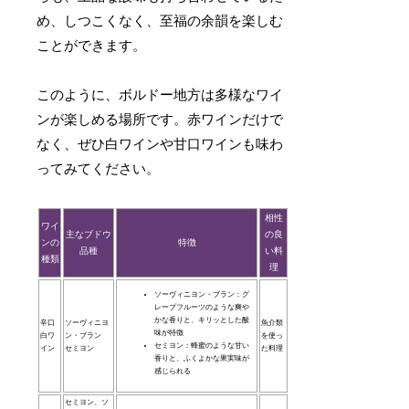
め、しつこくなく、至福の余韻を楽しむ
ことができます。
このように、ボルドー地方は多様なワイ
ンが楽しめる場所です。赤ワインだけで
なく、ぜひ白ワインや甘口ワインも味わ
ってみてください。
相性
ワイ
主なブドウ
の良
ンの
特徴
品種
い料
種類
理
ソーヴィニヨン・ブラン：グ
レープフルーツのような爽や
かな香りと、キリッとした酸
辛口
ソーヴィニヨ
魚介類
味が特徴
白ワ
ン・ブラン
を使っ
セミヨン：蜂蜜のような甘い
イン
セミヨン
た料理
香りと、ふくよかな果実味が
感じられる
セミヨン、ソ