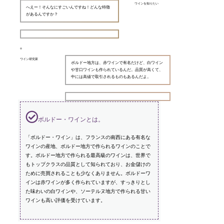
ワインを知りたい
へえー！そんなにすごいんですね！どんな特徴
があるんですか？
ワイン研究家
ボルドー地方は、赤ワインで有名だけど、白ワイン
や甘口ワインも作られているんだ。品質が高くて、
中には高値で取引されるものもあるんだよ。
ボルドー・ワインとは。
「ボルドー・ワイン」は、フランスの南西にある有名な
ワインの産地、ボルドー地方で作られるワインのことで
す。ボルドー地方で作られる最高級のワインは、世界で
もトップクラスの品質として知られており、お金儲けの
ために売買されることも少なくありません。ボルドーワ
インは赤ワインが多く作られていますが、すっきりとし
た味わいの白ワインや、ソーテルヌ地方で作られる甘い
ワインも高い評価を受けています。