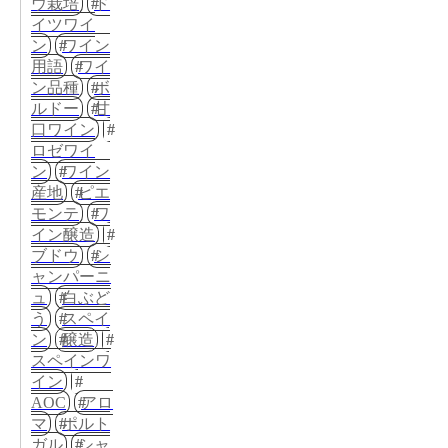
ウ栽培
ド
イツワイ
ン
ワイン
用語
ワイ
ン品種
ボ
ルドー
甘
口ワイン
ロゼワイ
ン
ワイン
産地
ピエ
モンテ
ワ
イン醸造
ブドウ
シ
ャンパーニ
ュ
白ぶど
う
スペイ
ン
醸造
スペインワ
イン
AOC
アロ
マ
ポルト
ガル
シャ