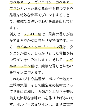
カベルネ・ソーヴィニヨン、カベルネ・
フラン
といった異なる個性を持つブドウ
品種を絶妙な比率でブレンドすること
で、複雑で奥深い味わいを生み出してい
ます。
例えば、
メルロー種
は、果実の香りが豊
かでまろやかな口当たりが特徴です。一
方、
カベルネ・ソーヴィニヨン種
は、タ
ンニンが強く、しっかりとした骨格を持
つワインを生み出します。そして、
カベ
ルネ・フラン種
は、繊細な香りと味わい
をワインに与えます。
これらのブドウ品種が、ボルドー地方の
土壌や気候、そして醸造家の技術によっ
て見事に調和し、力強さと上品さを兼ね
備えた比類なき味わいを作り上げるので
す。ボルドーの赤ワインは、まさに世界