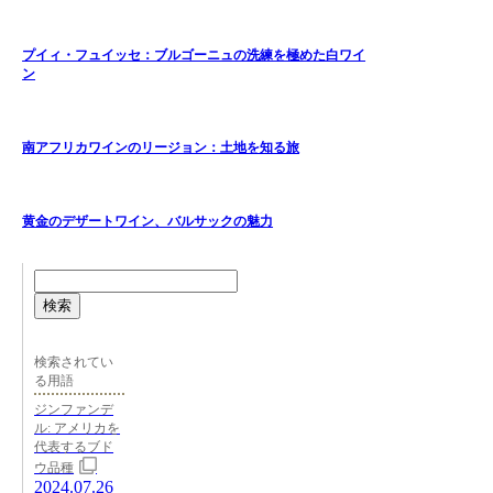
プイィ・フュイッセ：ブルゴーニュの洗練を極めた白ワイ
ン
南アフリカワインのリージョン：土地を知る旅
黄金のデザートワイン、バルサックの魅力
検索
検索されてい
る用語
ジンファンデ
ル: アメリカを
代表するブド
ウ品種
2024.07.26