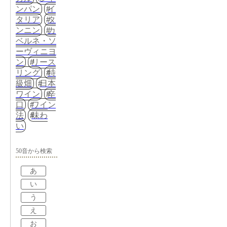
ンパン
イ
タリア
タ
ンニン
カ
ベルネ・ソ
ーヴィニヨ
ン
リース
リング
特
級畑
日本
ワイン
辛
口
ワイン
法
味わ
い
50音から検索
あ
い
う
え
お