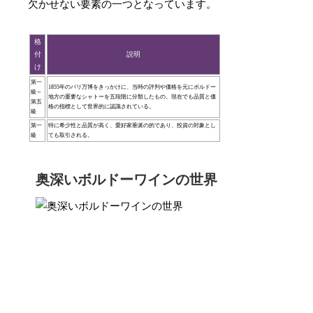
欠かせない要素の一つとなっています。
格
付
説明
け
第一
1855年のパリ万博をきっかけに、当時の評判や価格を元にボルドー
級～
地方の重要なシャトーを五段階に分類したもの。現在でも品質と価
第五
格の指標として世界的に認識されている。
級
第一
特に希少性と品質が高く、愛好家垂涎の的であり、投資の対象とし
級
ても取引される。
奥深いボルドーワインの世界