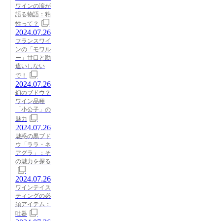
ワインの涙が
語る物語：粘
性って？
2024.07.26
フランスワイ
ンの「モワル
ー」甘口と勘
違いしない
で！
2024.07.26
幻のブドウ？
ワイン品種
「小公子」の
魅力
2024.07.26
魅惑の黒ブド
ウ「ララ・ネ
アグラ」：そ
の魅力を探る
2024.07.26
ワインテイス
ティングの必
須アイテム：
吐器