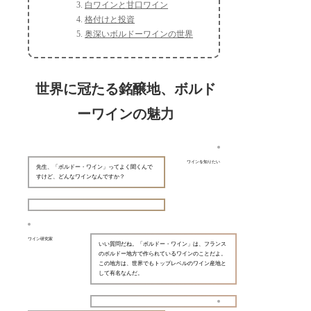
白ワインと甘口ワイン
格付けと投資
奥深いボルドーワインの世界
世界に冠たる銘醸地、ボルド
ーワインの魅力
ワインを知りたい
先生、「ボルドー・ワイン」ってよく聞くんで
すけど、どんなワインなんですか？
ワイン研究家
いい質問だね。「ボルドー・ワイン」は、フランス
のボルドー地方で作られているワインのことだよ。
この地方は、世界でもトップレベルのワイン産地と
して有名なんだ。