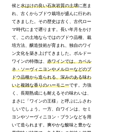
候と
水はけの良い石灰岩質の土壌
に恵ま
れ、古くからブドウ栽培が盛んに行われ
てきました。その歴史は古く、古代ロー
マ時代にまで遡ります。長い年月をかけ
て、この土地ならではのブドウ品種、栽
培方法、醸造技術が育まれ、独自のワイ
ン文化を築き上げてきました。ボルドー
ワインの特徴は、
赤ワインでは、カベル
ネ・ソーヴィニヨンやメルローなどのブ
ドウ品種から造られる、深みのある味わ
いと複雑な香りのハーモニー
です。力強
く、長期熟成にも耐えるその味わいは、
まさに「ワインの王様」と呼ぶにふさわ
しいでしょう。一方、白ワインは、セミ
ヨンやソーヴィニヨン・ブランなどを用
いて造られます。爽やかな酸味と豊かな