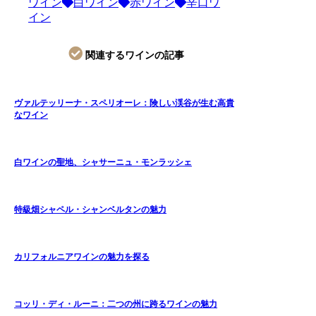
ワイン
白ワイン
赤ワイン
辛口ワ
イン
関連するワインの記事
ヴァルテッリーナ・スペリオーレ：険しい渓谷が生む高貴
なワイン
白ワインの聖地、シャサーニュ・モンラッシェ
特級畑シャペル・シャンベルタンの魅力
カリフォルニアワインの魅力を探る
コッリ・ディ・ルーニ：二つの州に跨るワインの魅力