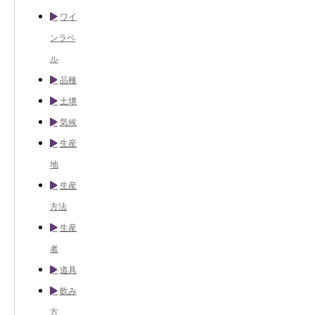
ワイ
ンラベ
ル
品種
土壌
気候
生産
地
生産
方法
生産
者
道具
飲み
方