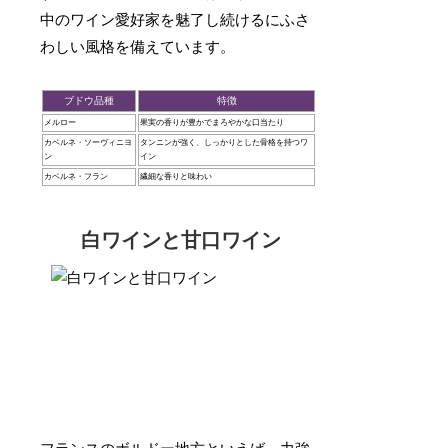
中のワイン愛好家を魅了し続けるにふさ
わしい風格を備えています。
ブドウ品種
特徴
メルロー
果実の香りが豊かでまろやかな口当たり
カベルネ・ソーヴィニヨ
タンニンが強く、しっかりとした骨格を持つワ
ン
イン
カベルネ・フラン
繊細な香りと味わい
白ワインと甘口ワイン