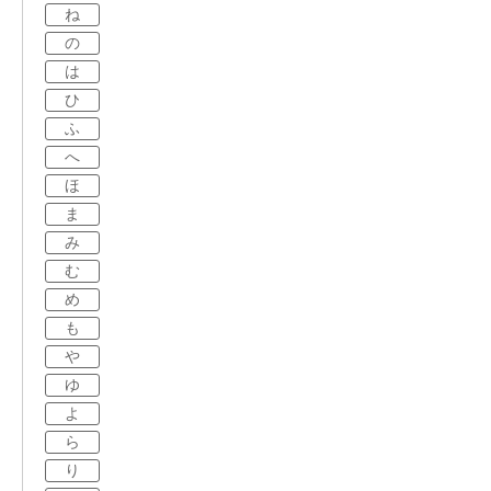
ね
の
は
ひ
ふ
へ
ほ
ま
み
む
め
も
や
ゆ
よ
ら
り