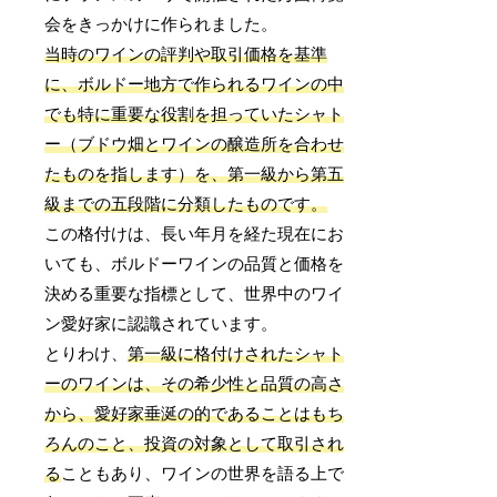
会をきっかけに作られました。
当時のワインの評判や取引価格を基準
に、ボルドー地方で作られるワインの中
でも特に重要な役割を担っていたシャト
ー（ブドウ畑とワインの醸造所を合わせ
たものを指します）を、第一級から第五
級までの五段階に分類したものです。
この格付けは、長い年月を経た現在にお
いても、ボルドーワインの品質と価格を
決める重要な指標として、世界中のワイ
ン愛好家に認識されています。
とりわけ、
第一級に格付けされたシャト
ーのワインは、その希少性と品質の高さ
から、愛好家垂涎の的であることはもち
ろんのこと、投資の対象として取引され
る
こともあり、ワインの世界を語る上で