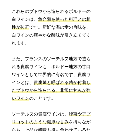
これらのブドウから造られるボルドーの
白ワインは、
魚介類を使った料理との相
性が抜群
です。新鮮な海の幸の旨味を、
白ワインの爽やかな酸味が引き立ててく
れます。
また、フランスのソーテルヌ地方で造ら
れる貴腐ワインも、ボルドー地方の甘口
ワインとして世界的に有名です。貴腐ワ
インとは、
貴腐菌と呼ばれる菌が付着し
たブドウから造られる、非常に甘みが強
いワイン
のことです。
ソーテルヌの貴腐ワインは、
蜂蜜やアプ
リコットのような濃厚な甘み
を持ちなが
らも、上品な酸味も持ち合わせているた