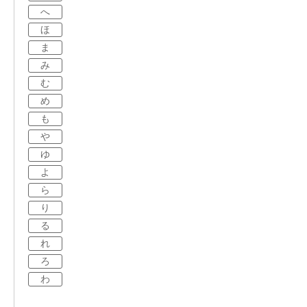
へ
ほ
ま
み
む
め
も
や
ゆ
よ
ら
り
る
れ
ろ
わ