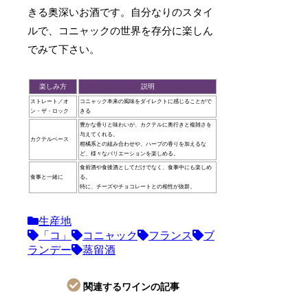
きる奥深いお酒です。自分なりのスタイ
ルで、コニャックの世界を存分に楽しん
でみて下さい。
楽しみ方
説明
ストレート／オ
コニャック本来の風味をダイレクトに感じることがで
ン・ザ・ロック
きる
豊かな香りと味わいが、カクテルに奥行きと複雑さを
与えてくれる。
カクテルベース
柑橘系との組み合わせや、ハーブの香りを加えるな
ど、様々なバリエーションを楽しめる。
食前酒や食後酒としてだけでなく、食事中にも楽しめ
食事と一緒に
る。
特に、チーズやチョコレートとの相性が抜群。
生産地
「コ」
コニャック
フランス
ブ
ランデー
蒸留酒
関連するワインの記事