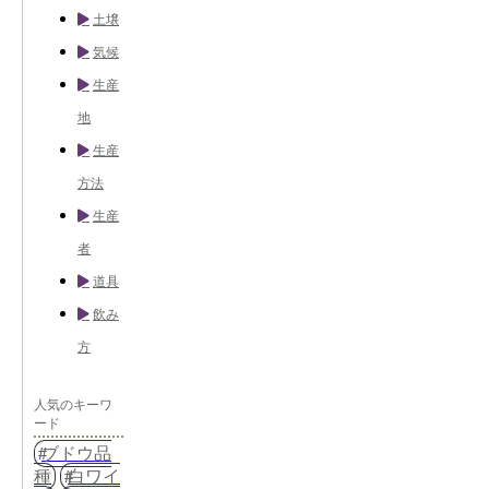
土壌
気候
生産
地
生産
方法
生産
者
道具
飲み
方
人気のキーワ
ード
ブドウ品
種
白ワイ