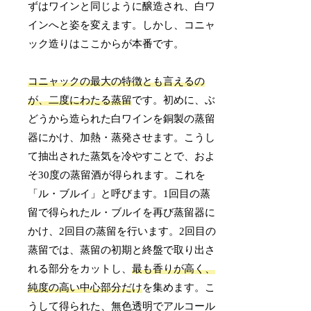
ずはワインと同じように醸造され、白ワ
インへと姿を変えます。しかし、コニャ
ック造りはここからが本番です。
コニャックの最大の特徴とも言えるの
が、二度にわたる蒸留
です。初めに、ぶ
どうから造られた白ワインを銅製の蒸留
器にかけ、加熱・蒸発させます。こうし
て抽出された蒸気を冷やすことで、およ
そ30度の蒸留酒が得られます。これを
「ル・ブルイ」と呼びます。1回目の蒸
留で得られたル・ブルイを再び蒸留器に
かけ、2回目の蒸留を行います。2回目の
蒸留では、蒸留の初期と終盤で取り出さ
れる部分をカットし、
最も香りが高く、
純度の高い中心部分だけ
を集めます。こ
うして得られた、無色透明でアルコール