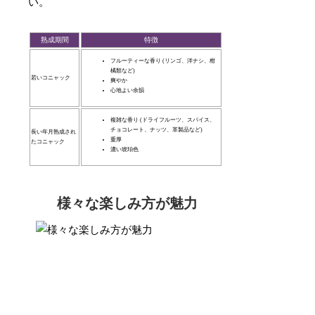
い。
熟成期間
特徴
フルーティーな香り (リンゴ、洋ナシ、柑
橘類など)
若いコニャック
爽やか
心地よい余韻
複雑な香り (ドライフルーツ、スパイス、
チョコレート、ナッツ、革製品など)
長い年月熟成され
重厚
たコニャック
濃い琥珀色
様々な楽しみ方が魅力