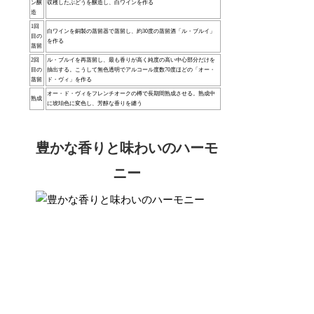
ン醸
収穫したぶどうを醸造し、白ワインを作る
造
1回
白ワインを銅製の蒸留器で蒸留し、約30度の蒸留酒「ル・ブルイ」
目の
を作る
蒸留
2回
ル・ブルイを再蒸留し、最も香りが高く純度の高い中心部分だけを
目の
抽出する。こうして無色透明でアルコール度数70度ほどの「オー・
蒸留
ド・ヴィ」を作る
オー・ド・ヴィをフレンチオークの樽で長期間熟成させる。熟成中
熟成
に琥珀色に変色し、芳醇な香りを纏う
豊かな香りと味わいのハーモ
ニー