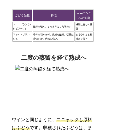
コニャック
ぶどう品種
特徴
への影響
ユニ・ブラン (ト
繊細な香りの基
酸味が強く、すっきりとした味わい
レビアーノ)
盤
フォル・ブラン
香りが穏やかで、繊細な酸味。収量は
まろやかさと複
シュ
少ないが、病気に強い。
雑さを付与
二度の蒸留を経て熟成へ
ワインと同じように、
コニャックも原料
はぶどう
です。収穫されたぶどうは、ま