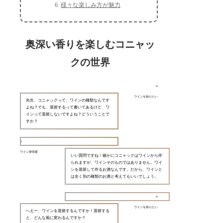
様々な楽しみ方が魅力
奥深い香りを楽しむコニャッ
クの世界
ワインを知りたい
先生、コニャックって、ワインの種類なんです
よね？でも、蒸留するって書いてあるけど、ワ
インって蒸留しないですよね？どういうことで
すか？
ワイン研究家
いい質問ですね！確かにコニャックはワインから作
られますが、ワインそのものではありません。ワイ
ンを蒸留して作るお酒なんです。だから、ワインと
は全く別の種類のお酒と考えてもいいでしょう。
ワインを知りたい
へえー、ワインを蒸留するんですか！蒸留する
と、どんな風に変わるんですか？