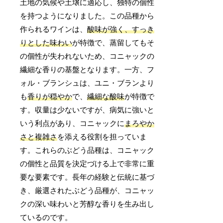
土地の気候や土壌に適応し、独特の個性
を持つようになりました。この品種から
作られるワインは、
酸味が強く、すっき
りとした味わい
が特徴で、蒸留してもそ
の個性が失われないため、コニャックの
繊細な香りの基盤となります。一方、フ
ォル・ブランシュは、ユニ・ブランより
も
香りが穏やか
で、
繊細な酸味
が特徴で
す。収量は少ないですが、病気に強いと
いう利点があり、コニャックに
まろやか
さと複雑さ
を添える役割を担っていま
す。これらのぶどう品種は、コニャック
の個性と品質を決定づける上で非常に重
要な要素です。長年の経験と伝統に基づ
き、厳選されたぶどう品種が、コニャッ
クの深い味わいと芳醇な香りを生み出し
ているのです。