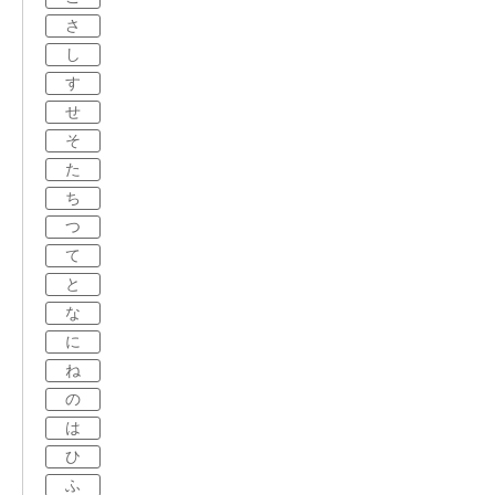
さ
し
す
せ
そ
た
ち
つ
て
と
な
に
ね
の
は
ひ
ふ