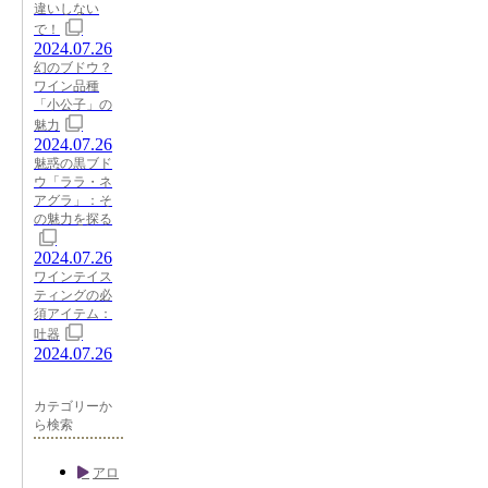
違いしない
で！
2024.07.26
幻のブドウ？
ワイン品種
「小公子」の
魅力
2024.07.26
魅惑の黒ブド
ウ「ララ・ネ
アグラ」：そ
の魅力を探る
2024.07.26
ワインテイス
ティングの必
須アイテム：
吐器
2024.07.26
カテゴリーか
ら検索
アロ