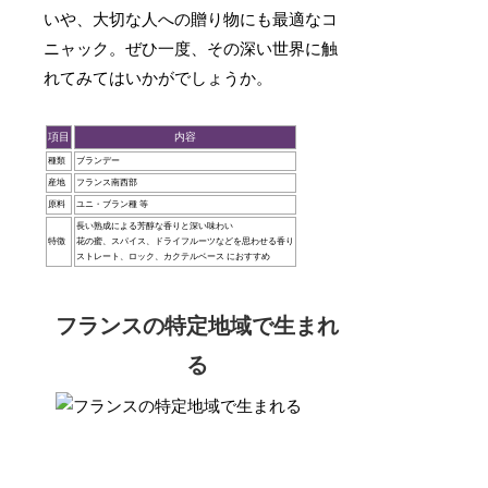
いや、大切な人への贈り物にも最適なコ
ニャック。ぜひ一度、その深い世界に触
れてみてはいかがでしょうか。
項目
内容
種類
ブランデー
産地
フランス南西部
原料
ユニ・ブラン種 等
長い熟成による芳醇な香りと深い味わい
特徴
花の蜜、スパイス、ドライフルーツなどを思わせる香り
ストレート、ロック、カクテルベース におすすめ
フランスの特定地域で生まれ
る