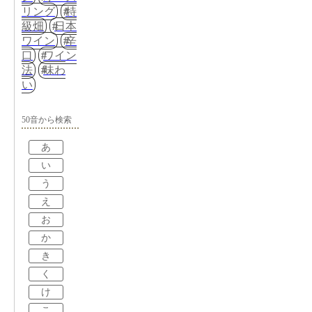
リング
特
級畑
日本
ワイン
辛
口
ワイン
法
味わ
い
50音から検索
あ
い
う
え
お
か
き
く
け
こ