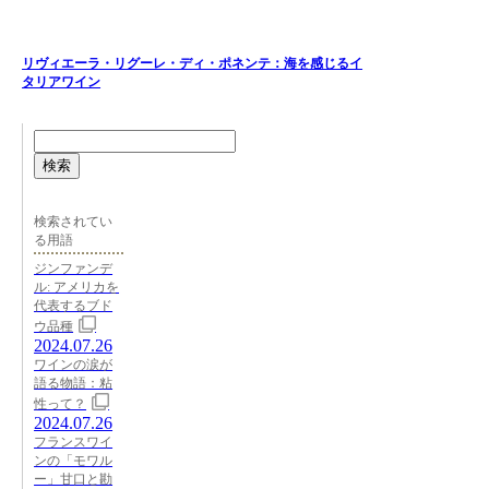
リヴィエーラ・リグーレ・ディ・ポネンテ：海を感じるイ
タリアワイン
検索
検索されてい
る用語
ジンファンデ
ル: アメリカを
代表するブド
ウ品種
2024.07.26
ワインの涙が
語る物語：粘
性って？
2024.07.26
フランスワイ
ンの「モワル
ー」甘口と勘