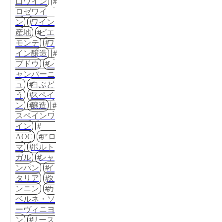
口ワイン
ロゼワイ
ン
ワイン
産地
ピエ
モンテ
ワ
イン醸造
ブドウ
シ
ャンパーニ
ュ
白ぶど
う
スペイ
ン
醸造
スペインワ
イン
AOC
アロ
マ
ポルト
ガル
シャ
ンパン
イ
タリア
タ
ンニン
カ
ベルネ・ソ
ーヴィニヨ
ン
リース