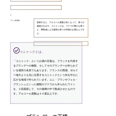
ワイン研究家
蒸留すると、アルコール度数が高くなって、香りが
凝縮されます。コニャックは、ブドウの豊かな香り
と、樽熟成による複雑な香りが特徴のお酒なんです
よ。
コニャックとは。
「コニャック」というお酒の言葉は、フランスを代表す
るブランデーの種類、そしてそのブランデーが作られて
いる場所の名前でもあります。フランスの西側、ボルド
ー地方よりも北に位置するコニャックという街を中心に
広がる地域で作られています。ユニ・ブランやフォル・
ブランシュといった種類のブドウから作られたワイン
を、２回蒸留して、その後樽の中で熟成させたもので
す。アルコール度数は４０度以上です。