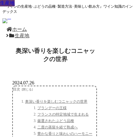
生産地
生産地
生産地
生産地
生産地
生産地
生産地
生産地
生産地
『ワインの生産地･ぶどうの品種･製造方法･美味しい飲み方』ワイン知識のイン
デックス
ホーム
生産地
奥深い香りを楽しむコニャッ
クの世界
2024.07.26
目次
奥深い香りを楽しむコニャックの世界
ブランデーの王様
フランスの特定地域で生まれる
厳選されたぶどう品種
二度の蒸留を経て熟成へ
豊かな香りと味わいのハーモニー