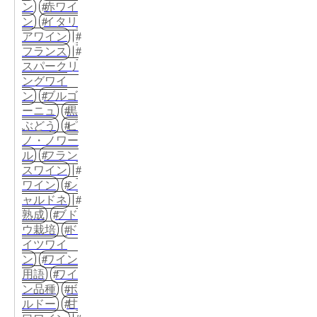
ン
赤ワイ
ン
イタリ
アワイン
フランス
スパークリ
ングワイ
ン
ブルゴ
ーニュ
黒
ぶどう
ピ
ノ・ノワー
ル
フラン
スワイン
ワイン
シ
ャルドネ
熟成
ブド
ウ栽培
ド
イツワイ
ン
ワイン
用語
ワイ
ン品種
ボ
ルドー
甘