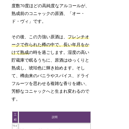
度数70度ほどの高純度なアルコールが、
熟成前のコニャックの原酒、「オー・
ド・ヴィ」です。
その後、この力強い原酒は、
フレンチオ
ークで作られた樽の中で、長い年月をか
けて熟成
の時を過ごします。湿度の高い
貯蔵庫で眠るうちに、原酒はゆっくりと
熟成し、琥珀色に輝き始めます。そし
て、樽由来のバニラやスパイス、ドライ
フルーツを思わせる複雑な香りを纏い、
芳醇なコニャックへと生まれ変わるので
す。
工
説明
程
ワイ