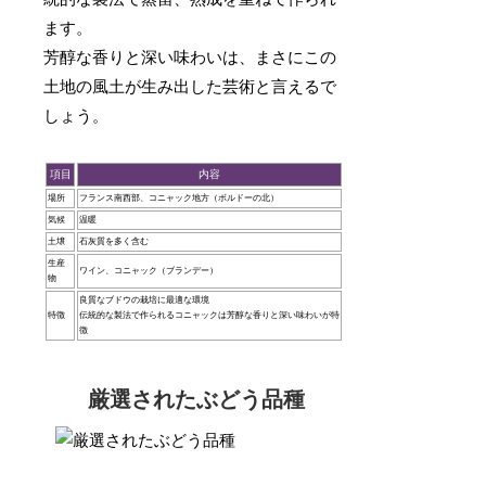
ます。
芳醇な香りと深い味わいは、まさにこの
土地の風土が生み出した芸術と言えるで
しょう。
項目
内容
場所
フランス南西部、コニャック地方（ボルドーの北）
気候
温暖
土壌
石灰質を多く含む
生産
ワイン、コニャック（ブランデー）
物
良質なブドウの栽培に最適な環境
特徴
伝統的な製法で作られるコニャックは芳醇な香りと深い味わいが特
徴
厳選されたぶどう品種