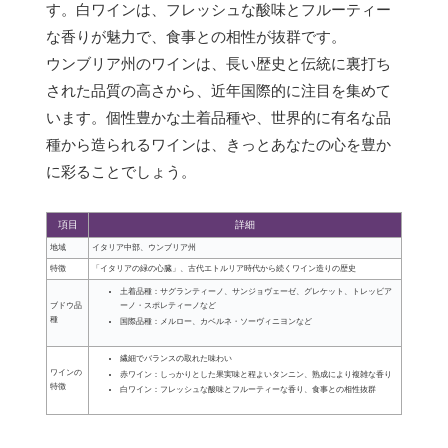
す。白ワインは、フレッシュな酸味とフルーティー
な香りが魅力で、食事との相性が抜群です。
ウンブリア州のワインは、長い歴史と伝統に裏打ち
された品質の高さから、近年国際的に注目を集めて
います。個性豊かな土着品種や、世界的に有名な品
種から造られるワインは、きっとあなたの心を豊か
に彩ることでしょう。
項目
詳細
地域
イタリア中部、ウンブリア州
特徴
「イタリアの緑の心臓」、古代エトルリア時代から続くワイン造りの歴史
土着品種：サグランティーノ、サンジョヴェーゼ、グレケット、トレッビア
ーノ・スポレティーノなど
ブドウ品
種
国際品種：メルロー、カベルネ・ソーヴィニヨンなど
繊細でバランスの取れた味わい
ワインの
赤ワイン：しっかりとした果実味と程よいタンニン、熟成により複雑な香り
特徴
白ワイン：フレッシュな酸味とフルーティーな香り、食事との相性抜群