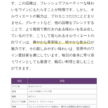
す。この品種は、フレッシュでフルーティーな味わ
いをワインにもたらすことが特徴です。しかし、オ
ルヴィエートの魅力は、プロカニコだけにとどまり
ません。グレケットなど、他の品種をブレンドする
ことで、より複雑で奥行きのある味わいを生み出し
ているのです。こうして造られるオルヴィエートの
白ワインは、
爽やかな果実味と、軽やかな飲み口
が
魅力です。その親しみやすい味わいは、世界中のワ
イン愛好家を虜にしています。毎日の食卓に寄り添
うワインとしても最適で、幅広い料理と楽しむこと
ができます。
項目
内容
ワイン名
オルヴィエート
産地
イタリア中部ウンブリア州
種類
白ワイン
主なブドウ品種
プロカニコ、グレケットなど
特徴
フレッシュでフルーティーな味わい、爽やかな果実味と軽やかな飲み口