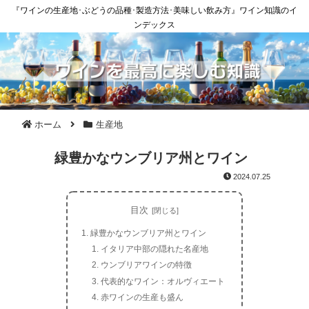
『ワインの生産地･ぶどうの品種･製造方法･美味しい飲み方』ワイン知識のイ
ンデックス
ホーム
生産地
緑豊かなウンブリア州とワイン
2024.07.25
目次
緑豊かなウンブリア州とワイン
イタリア中部の隠れた名産地
ウンブリアワインの特徴
代表的なワイン：オルヴィエート
赤ワインの生産も盛ん