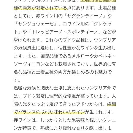
種の両方が栽培されている
点にあります。土着品種
としては、赤ワイン用の「サグランティーノ」や
「サンジョヴェーゼ」、白ワイン用の「グレケッ
ト」や「トレッビアーノ・スポレティーノ」などが
挙げられます。これらのブドウ品種は、ウンブリア
の気候風土に適応し、個性豊かなワインを生み出し
ます。また、国際品種であるメルローやカベルネ・
ソーヴィニヨンなども栽培されており、世界的に有
名な品種と土着品種の両方が楽しめるのも魅力で
す。
温暖な気候と肥沃な土壌に恵まれたウンブリア州で
は、ブドウ栽培に理想的な環境が整っています。太
陽の光をたっぷり浴びて育ったブドウからは、
繊細
でバランスの取れた味わいのワイン
が生まれます。
赤ワインは、しっかりとした果実味と程よいタンニ
ンが特徴で、熟成により複雑な香りを醸し出しま