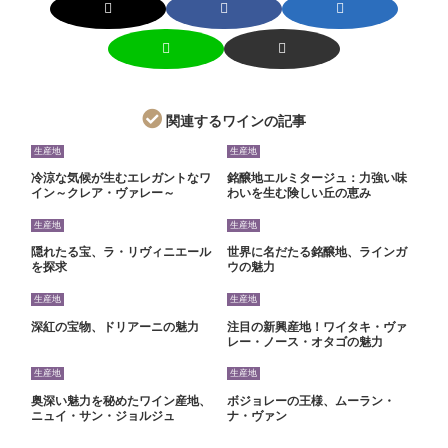
関連するワインの記事
生産地
生産地
冷涼な気候が生むエレガントなワ
銘醸地エルミタージュ：力強い味
イン～クレア・ヴァレー～
わいを生む険しい丘の恵み
生産地
生産地
隠れたる宝、ラ・リヴィニエール
世界に名だたる銘醸地、ラインガ
を探求
ウの魅力
生産地
生産地
深紅の宝物、ドリアーニの魅力
注目の新興産地！ワイタキ・ヴァ
レー・ノース・オタゴの魅力
生産地
生産地
奥深い魅力を秘めたワイン産地、
ボジョレーの王様、ムーラン・
ニュイ・サン・ジョルジュ
ナ・ヴァン