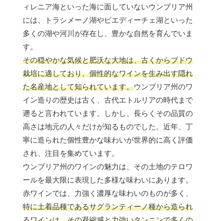
ィレニア海といった海に面していないウンブリア州
には、トラシメーノ湖やピエディーチェ湖といった
多くの湖や河川が存在し、豊かな自然を育んでいま
す。
その穏やかな気候と肥沃な大地は、古くからブドウ
栽培に適しており、個性的なワインを生み出す隠れ
た名産地として知られています。
ウンブリア州のワ
イン造りの歴史は古く、古代エトルリアの時代まで
遡ると言われています。しかし、長らくその品質の
高さは地元の人々だけが知るものでした。近年、丁
寧に造られた個性豊かな味わいが世界的に高く評価
され、注目を集めています。
ウンブリア州のワインの魅力は、その土地のテロワ
ールを最大限に表現した多様な味わいにあります。
赤ワインでは、力強く濃厚な味わいのものが多く、
特に土着品種であるサグランティーノ種から造られ
るワインは、その凝縮感と力強いタンニンで多くの