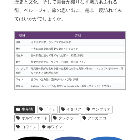
歴史と文化、そして美食が織りなす魅力あふれる
街、ペルージャ。旅の思い出に、是非一度訪れてみ
てはいかがでしょうか。
項目
詳細
場所
イタリア中部、ウンブリア州の州都
歴史
中世には教皇領の重要な拠点として栄えた
街並み
丘の斜面に沿って建てられた家々、石畳の路地
魅力
歴史的な街並み、ウンブリア料理、地元産ワイン
ウンブリア
地元産の新鮮な食材を使った素朴ながらも奥深い味わい。トリュフやポルチーニ茸
料理
などのキノコ料理が有名
ワイン
赤ワインは力強く芳醇な味わいで高い評価
飲食店
trattoria（カジュアルな食堂）からristorante（高級レストラン）まで様々
生産地
「う」
イタリア
ウンブリア
オルヴィエート
グレケット
プロカニコ
白ワイン
赤ワイン