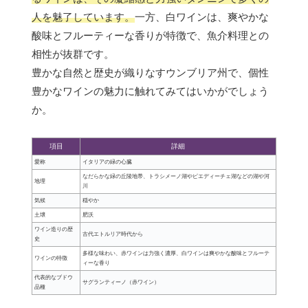
人を魅了しています。
一方、白ワインは、爽やかな
酸味とフルーティーな香りが特徴で、魚介料理との
相性が抜群です。
豊かな自然と歴史が織りなすウンブリア州で、個性
豊かなワインの魅力に触れてみてはいかがでしょう
か。
項目
詳細
愛称
イタリアの緑の心臓
なだらかな緑の丘陵地帯、トラシメーノ湖やピエディーチェ湖などの湖や河
地理
川
気候
穏やか
土壌
肥沃
ワイン造りの歴
古代エトルリア時代から
史
多様な味わい、赤ワインは力強く濃厚、白ワインは爽やかな酸味とフルーテ
ワインの特徴
ィーな香り
代表的なブドウ
サグランティーノ（赤ワイン）
品種