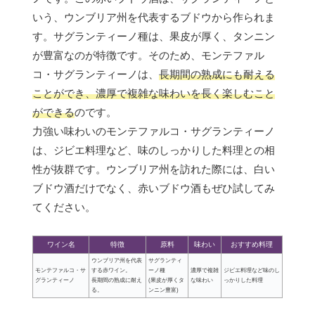
いう、ウンブリア州を代表するブドウから作られま
す。サグランティーノ種は、果皮が厚く、タンニン
が豊富なのが特徴です。そのため、モンテファル
コ・サグランティーノは、
長期間の熟成にも耐える
ことができ、濃厚で複雑な味わいを長く楽しむこと
ができる
のです。
力強い味わいのモンテファルコ・サグランティーノ
は、ジビエ料理など、味のしっかりした料理との相
性が抜群です。ウンブリア州を訪れた際には、白い
ブドウ酒だけでなく、赤いブドウ酒もぜひ試してみ
てください。
ワイン名
特徴
原料
味わい
おすすめ料理
ウンブリア州を代表
サグランティ
モンテファルコ・サ
する赤ワイン。
ーノ種
濃厚で複雑
ジビエ料理など味のし
グランティーノ
長期間の熟成に耐え
(果皮が厚くタ
な味わい
っかりした料理
る。
ンニン豊富)