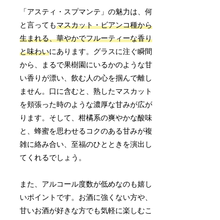
「アスティ・スプマンテ」の魅力は、何
と言っても
マスカット・ビアンコ種から
生まれる、華やかでフルーティーな香り
と味わい
にあります。グラスに注ぐ瞬間
から、まるで果樹園にいるかのような甘
い香りが漂い、飲む人の心を掴んで離し
ません。口に含むと、熟したマスカット
を頬張った時のような濃厚な甘みが広が
ります。そして、柑橘系の爽やかな酸味
と、蜂蜜を思わせるコクのある甘みが複
雑に絡み合い、至福のひとときを演出し
てくれるでしょう。
また、アルコール度数が低めなのも嬉し
いポイントです。お酒に強くない方や、
甘いお酒が好きな方でも気軽に楽しむこ