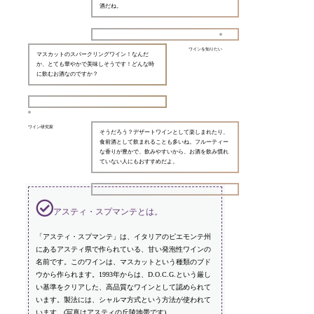
酒だね。
ワインを知りたい
マスカットのスパークリングワイン！なんだ
か、とても華やかで美味しそうです！どんな時
に飲むお酒なのですか？
ワイン研究家
そうだろう？デザートワインとして楽しまれたり、
食前酒として飲まれることも多いね。フルーティー
な香りが豊かで、飲みやすいから、お酒を飲み慣れ
ていない人にもおすすめだよ。
アスティ・スプマンテとは。
「アスティ・スプマンテ」は、イタリアのピエモンテ州
にあるアスティ県で作られている、甘い発泡性ワインの
名前です。このワインは、マスカットという種類のブド
ウから作られます。1993年からは、D.O.C.G.という厳し
い基準をクリアした、高品質なワインとして認められて
います。製法には、シャルマ方式という方法が使われて
います。(写真はアスティの丘陵地帯です)