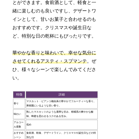
とができます。食前酒として、軽食と一
緒に楽しむのも良いですし、デザートワ
インとして、甘いお菓子と合わせるのも
おすすめです。クリスマスや誕生日な
ど、特別な日の乾杯にもぴったりです。
華やかな香りと味わいで、幸せな気分に
させてくれるアスティ・スプマンテ
。ぜ
ひ、様々なシーンで楽しんでみてくださ
い。
特徴
詳細
マスカット・ビアンコ種由来の華やかでフルーティーな香り。
香り
果樹園にいるような甘い香り。
熟したマスカットのような濃厚な甘み、柑橘系の爽やかな酸
味わい
味、蜂蜜を思わせるコクのある甘み。
アルコー
低め
ル度数
おすすめ
食前酒、軽食、デザートワイン、クリスマスや誕生日などの特
シーン
別な日