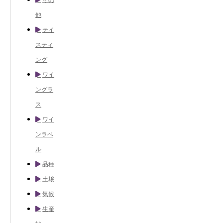
他
テイ
スティ
ング
ワイ
ングラ
ス
ワイ
ンラベ
ル
品種
土壌
気候
生産