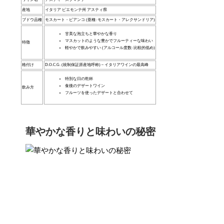
産地
イタリア ピエモンテ州 アスティ県
ブドウ品種
モスカート・ビアンコ (亜種: モスカート・アレクサンドリア)
甘美な泡立ちと華やかな香り
マスカットのような豊かでフルーティーな味わい
特徴
軽やかで飲みやすい (アルコール度数: 比較的低め)
格付け
D.O.C.G. (統制保証原産地呼称) – イタリアワインの最高峰
特別な日の乾杯
食後のデザートワイン
飲み方
フルーツを使ったデザートと合わせて
華やかな香りと味わいの秘密