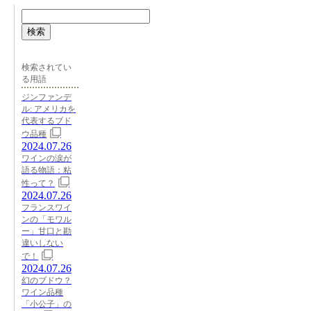
検索
検索されてい
る用語
ジンファンデ
ル: アメリカを
代表するブド
ウ品種
2024.07.26
ワインの涙が
語る物語：粘
性って？
2024.07.26
フランスワイ
ンの「モワル
ー」甘口と勘
違いしない
で！
2024.07.26
幻のブドウ？
ワイン品種
「小公子」の