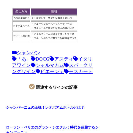
楽しみ方
説明
そのまま味わう
よく冷やして、爽やかな風味を楽しむ
・フルーツジュースでフルーティーに
カクテルベース
・リキュールで華やかな大人の味わいに
・アイスクリームに添えて香りをプラス
デザートのお供
・フルーツポンチに爽やかな酸味をプラス
シャンパン
「あ」
DOCG
アスティ
イタリ
アワイン
シャルマ方式
スパークリ
ングワイン
ピエモンテ
モスカート
関連するワインの記事
シャンパーニュの王様！レオボアムボトルとは？
ローラン・ペリエのグラン・シエクル：時代を超越するシ
ャンパーニュ