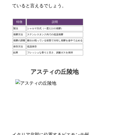
ていると言えるでしょう。
特徴
説明
製法
シャルマ方式（一度だけの発酵）
発酵方法
ステンレスタンク内での低温発酵
発酵の調整
糖分が残っている状態で冷却し発酵を途中で止める
保存方法
低温保存
結果
フレッシュな香りと甘さ、炭酸ガスを保持
アスティの丘陵地
イタリア北部に位置するピエモンテ州。