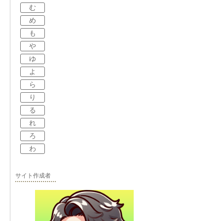
む
め
も
や
ゆ
よ
ら
り
る
れ
ろ
わ
サイト作成者