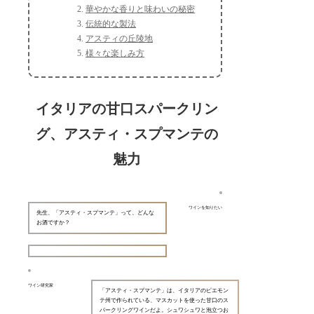
華やかな香りと味わいの秘密
伝統的な製法
アスティの丘陵地
様々な楽しみ方
イタリアの甘口スパークリン
グ、アスティ・スプマンテの
魅力
ワインを知りたい
先生、「アスティ・スプマンテ」って、どんな
お酒ですか？
ワイン研究家
「アスティ・スプマンテ」は、イタリアのピエモン
テ州で作られている、マスカットを使った甘口のス
パークリングワインだよ。シュワシュワと泡立つお