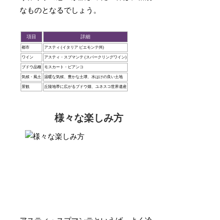
なものとなるでしょう。
項目
詳細
都市
アスティ (イタリア ピエモンテ州)
ワイン
アスティ・スプマンテ (スパークリングワイン)
ブドウ品種
モスカート・ビアンコ
気候・風土
温暖な気候、豊かな土壌、水はけの良い土地
景観
丘陵地帯に広がるブドウ畑、ユネスコ世界遺産
様々な楽しみ方