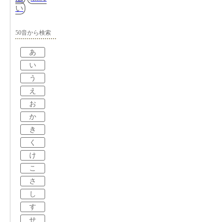
い
50音から検索
あ
い
う
え
お
か
き
く
け
こ
さ
し
す
せ