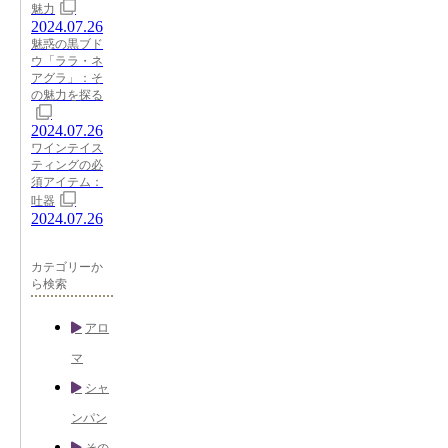
魅力
2024.07.26
魅惑の黒ブド
ウ「ララ・ネ
アグラ」：そ
の魅力を探る
2024.07.26
ワインテイス
ティングの必
須アイテム：
吐器
2024.07.26
カテゴリーか
ら検索
アロ
マ
シャ
ンパン
その