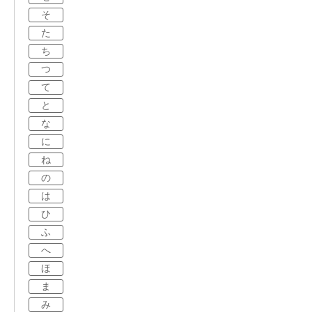
そ
た
ち
つ
て
と
な
に
ね
の
は
ひ
ふ
へ
ほ
ま
み