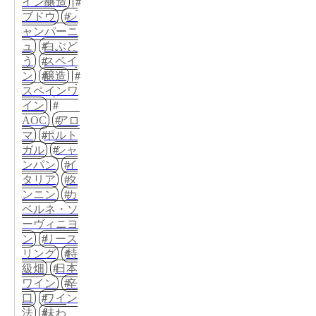
イン醸造
ブドウ
シ
ャンパーニ
ュ
白ぶど
う
スペイ
ン
醸造
スペインワ
イン
AOC
アロ
マ
ポルト
ガル
シャ
ンパン
イ
タリア
タ
ンニン
カ
ベルネ・ソ
ーヴィニヨ
ン
リース
リング
特
級畑
日本
ワイン
辛
口
ワイン
法
味わ