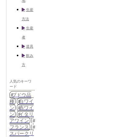
地
生産
方法
生産
者
道具
飲み
方
人気のキーワ
ード
ブドウ品
種
白ワイ
ン
赤ワイ
ン
イタリ
アワイン
フランス
スパークリ