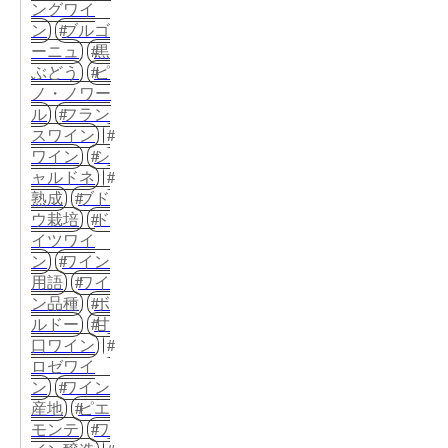
ングワイ
ン
ブルゴ
ーニュ
黒
ぶどう
ピ
ノ・ノワー
ル
フラン
スワイン
ワイン
シ
ャルドネ
熟成
ブド
ウ栽培
ド
イツワイ
ン
ワイン
用語
ワイ
ン品種
ボ
ルドー
甘
口ワイン
ロゼワイ
ン
ワイン
産地
ピエ
モンテ
ワ