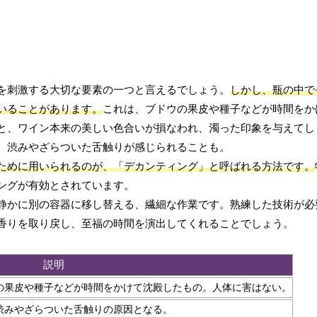
を刺激する大切な要素の一つと言えるでしょう。
しかし、瓶の中で
いることがあります。
これは、ブドウの果皮や種子などが時間をか
と、ワイン本来の美しい色合いが損なわれ、濁った印象を与えてし
、渋みやざらついた舌触りが感じられることも。
ために用いられるのが、「デカンティング」と呼ばれる方法です。
ングが有効とされています。
静かに別の容器に移し替える、繊細な作業です。熟練した技術が必
香りを取り戻し、至福の時間を演出してくれることでしょう。
説明
の果皮や種子などが時間をかけて沈殿したもの。人体に害はない。
渋みやざらついた舌触りの原因となる。