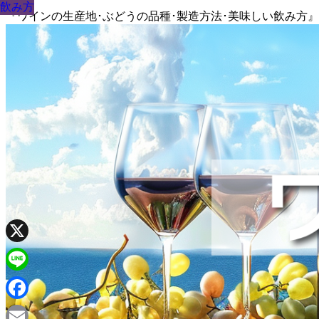
飲み方
飲み方
飲み方
飲み方
飲み方
飲み方
飲み方
飲み方
飲み方
『ワインの生産地･ぶどうの品種･製造方法･美味しい飲み方
X
Line
Facebook