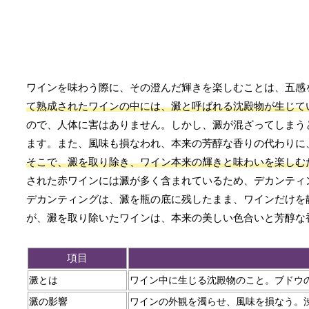
ワインを味わう際に、その澄んだ輝きを楽しむことは、五感
て熟成されたワインの中には、澱と呼ばれる沈殿物が生じて
ので、人体に害はありません。しかし、澱が混ざってしまう
ます。また、風味も損なわれ、本来の芳醇な香りの代わりに
そこで、澱を取り除き、ワイン本来の輝きと味わいを楽しむ
された赤ワインには澱が多く含まれているため、デカンティ
デカンティングは、澱を瓶の底に残したまま、ワインだけを
が、澱を取り除いたワインは、本来の美しい色合いと芳醇な
項目
澱とは
ワイン中に生じる沈殿物のこと。ブドウ
澱の影響
ワインの外観を濁らせ、風味を損なう。