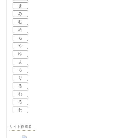
ま
み
む
め
も
や
ゆ
よ
ら
り
る
れ
ろ
わ
サイト作成者