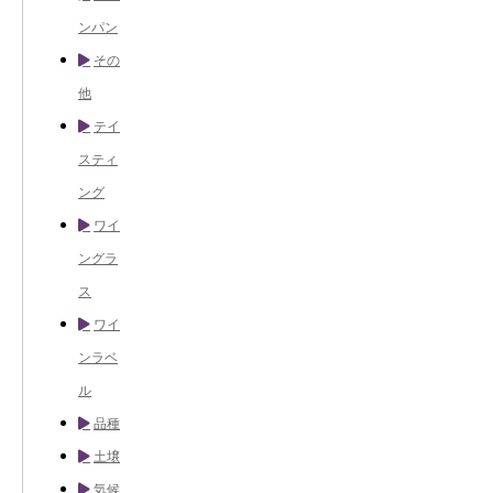
ンパン
その
他
テイ
スティ
ング
ワイ
ングラ
ス
ワイ
ンラベ
ル
品種
土壌
気候