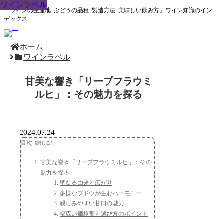
ワインラベル
ワインラベル
ワインラベル
ワインラベル
ワインラベル
ワインラベル
ワインラベル
ワインラベル
ワインラベル
『ワインの生産地･ぶどうの品種･製造方法･美味しい飲み方』ワイン知識のイン
デックス
ホーム
ワインラベル
甘美な響き「リープフラウミ
ルヒ」：その魅力を探る
2024.07.24
目次
甘美な響き「リープフラウミルヒ」：その
魅力を探る
聖なる由来と広がり
多様なブドウが生むハーモニー
親しみやすい甘口の魅力
幅広い価格帯と選び方のポイント