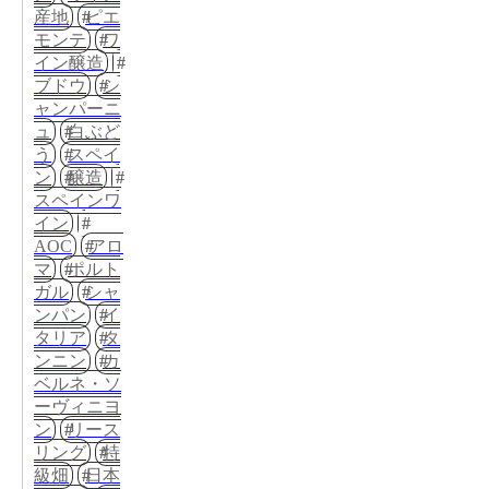
産地
ピエ
モンテ
ワ
イン醸造
ブドウ
シ
ャンパーニ
ュ
白ぶど
う
スペイ
ン
醸造
スペインワ
イン
AOC
アロ
マ
ポルト
ガル
シャ
ンパン
イ
タリア
タ
ンニン
カ
ベルネ・ソ
ーヴィニヨ
ン
リース
リング
特
級畑
日本