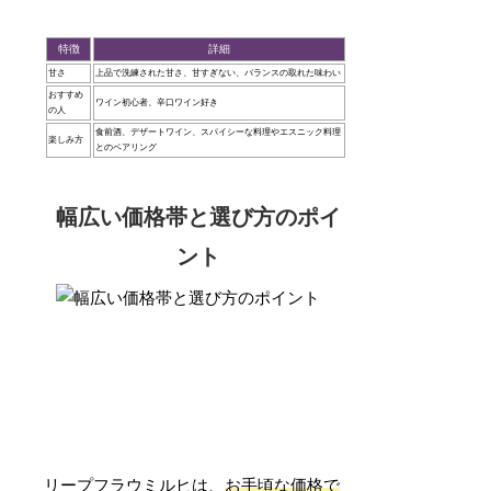
特徴
詳細
甘さ
上品で洗練された甘さ、甘すぎない、バランスの取れた味わい
おすすめ
ワイン初心者、辛口ワイン好き
の人
食前酒、デザートワイン、スパイシーな料理やエスニック料理
楽しみ方
とのペアリング
幅広い価格帯と選び方のポイ
ント
リープフラウミルヒは、
お手頃な価格で