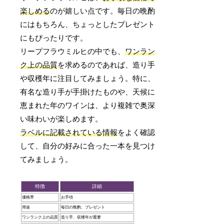
楽しめる
のが嬉しい点です。毎日の晩酌
にはもちろん、ちょっとしたプレゼント
にもぴったりです。
リープフラウミルヒの中でも、
ワンラン
ク上の品質
を求めるのであれば、造り手
や収穫年に注目してみましょう。特に、
有名な造り手が手掛けたものや、天候に
恵まれた年のワインは、より複雑で奥深
い味わいが楽しめます。
ラベルに記載されている情報
をよく確認
して、自分の好みに合った一本を見つけ
てみましょう。
特徴
詳細
価格帯
お手頃
用途
毎日の晩酌、プレゼント
ワンランク上の品質
造り手、収穫年が重要