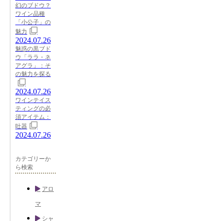
幻のブドウ？
ワイン品種
「小公子」の
魅力
2024.07.26
魅惑の黒ブド
ウ「ララ・ネ
アグラ」：そ
の魅力を探る
2024.07.26
ワインテイス
ティングの必
須アイテム：
吐器
2024.07.26
カテゴリーか
ら検索
アロ
マ
シャ