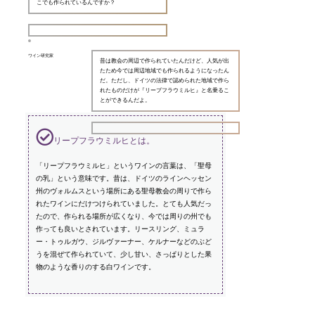
こでも作られているんですか？
ワイン研究家
昔は教会の周辺で作られていたんだけど、人気が出
たため今では周辺地域でも作られるようになったん
だ。ただし、ドイツの法律で認められた地域で作ら
れたものだけが『リープフラウミルヒ』と名乗るこ
とができるんだよ。
リープフラウミルヒとは。
「リープフラウミルヒ」というワインの言葉は、「聖母
の乳」という意味です。昔は、ドイツのラインヘッセン
州のヴォルムスという場所にある聖母教会の周りで作ら
れたワインにだけつけられていました。とても人気だっ
たので、作られる場所が広くなり、今では周りの州でも
作っても良いとされています。リースリング、ミュラ
ー・トゥルガウ、ジルヴァーナー、ケルナーなどのぶど
うを混ぜて作られていて、少し甘い、さっぱりとした果
物のような香りのする白ワインです。