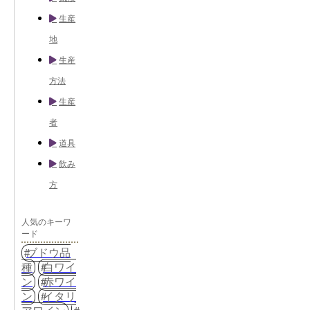
生産
地
生産
方法
生産
者
道具
飲み
方
人気のキーワ
ード
ブドウ品
種
白ワイ
ン
赤ワイ
ン
イタリ