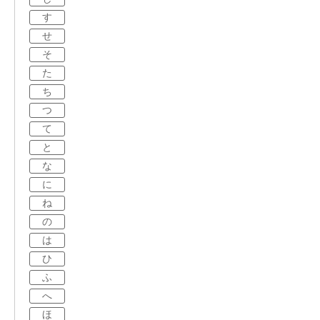
す
せ
そ
た
ち
つ
て
と
な
に
ね
の
は
ひ
ふ
へ
ほ