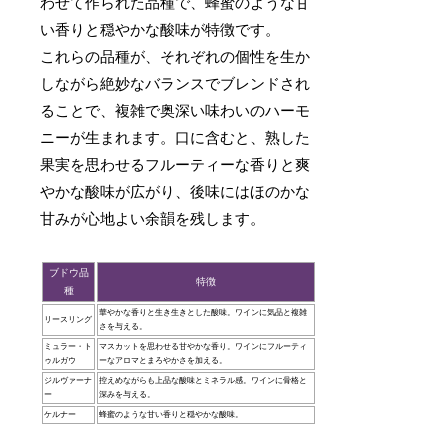
わせて作られた品種で、蜂蜜のような甘
い香りと穏やかな酸味が特徴です。
これらの品種が、それぞれの個性を生か
しながら絶妙なバランスでブレンドされ
ることで、複雑で奥深い味わいのハーモ
ニーが生まれます。口に含むと、熟した
果実を思わせるフルーティーな香りと爽
やかな酸味が広がり、後味にはほのかな
甘みが心地よい余韻を残します。
ブドウ品
特徴
種
華やかな香りと生き生きとした酸味。ワインに気品と複雑
リースリング
さを与える。
ミュラー・ト
マスカットを思わせる甘やかな香り。ワインにフルーティ
ゥルガウ
ーなアロマとまろやかさを加える。
ジルヴァーナ
控えめながらも上品な酸味とミネラル感。ワインに骨格と
ー
深みを与える。
ケルナー
蜂蜜のような甘い香りと穏やかな酸味。