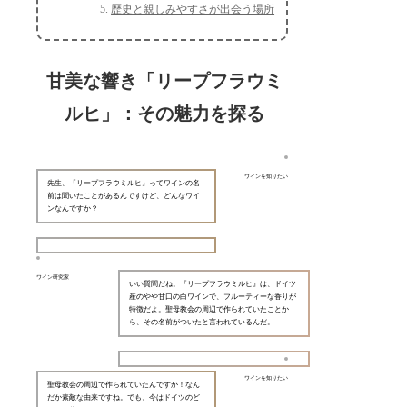
歴史と親しみやすさが出会う場所
甘美な響き「リープフラウミ
ルヒ」：その魅力を探る
ワインを知りたい
先生、『リープフラウミルヒ』ってワインの名
前は聞いたことがあるんですけど、どんなワイ
ンなんですか？
ワイン研究家
いい質問だね。『リープフラウミルヒ』は、ドイツ
産のやや甘口の白ワインで、フルーティーな香りが
特徴だよ。聖母教会の周辺で作られていたことか
ら、その名前がついたと言われているんだ。
ワインを知りたい
聖母教会の周辺で作られていたんですか！なん
だか素敵な由来ですね。でも、今はドイツのど