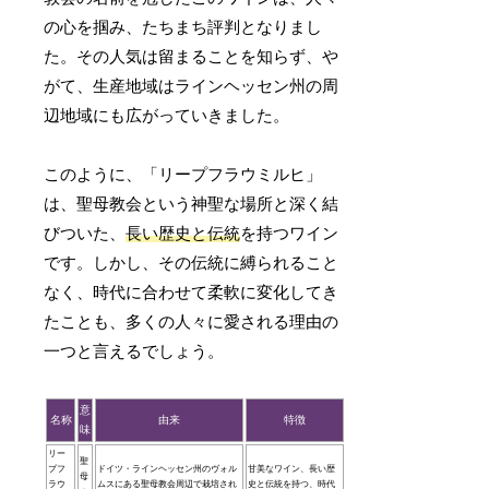
の心を掴み、たちまち評判となりまし
た。その人気は留まることを知らず、や
がて、生産地域はラインヘッセン州の周
辺地域にも広がっていきました。
このように、「リープフラウミルヒ」
は、聖母教会という神聖な場所と深く結
びついた、
長い歴史と伝統
を持つワイン
です。しかし、その伝統に縛られること
なく、時代に合わせて柔軟に変化してき
たことも、多くの人々に愛される理由の
一つと言えるでしょう。
意
名称
由来
特徴
味
リー
聖
プフ
ドイツ・ラインヘッセン州のヴォル
甘美なワイン、長い歴
母
ラウ
ムスにある聖母教会周辺で栽培され
史と伝統を持つ、時代