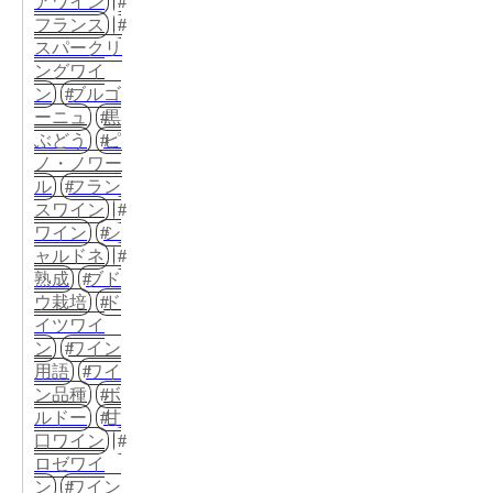
アワイン
フランス
スパークリ
ングワイ
ン
ブルゴ
ーニュ
黒
ぶどう
ピ
ノ・ノワー
ル
フラン
スワイン
ワイン
シ
ャルドネ
熟成
ブド
ウ栽培
ド
イツワイ
ン
ワイン
用語
ワイ
ン品種
ボ
ルドー
甘
口ワイン
ロゼワイ
ン
ワイン