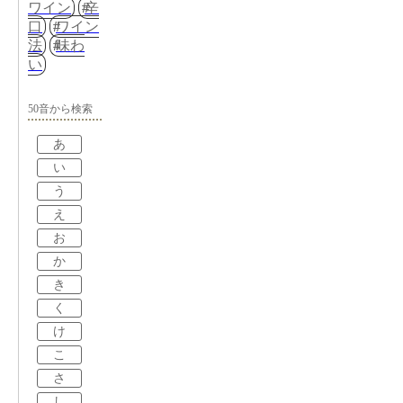
ワイン
辛
口
ワイン
法
味わ
い
50音から検索
あ
い
う
え
お
か
き
く
け
こ
さ
し