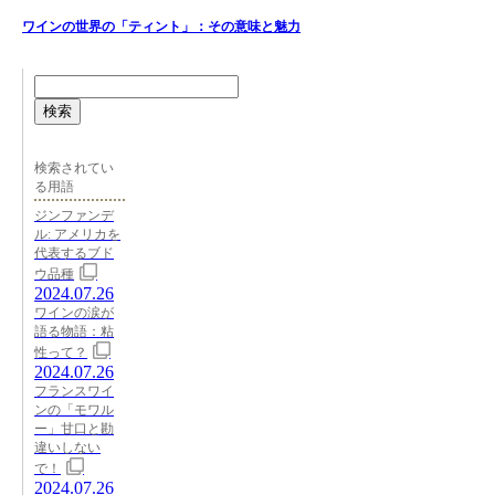
ワインの世界の「ティント」：その意味と魅力
検索
検索されてい
る用語
ジンファンデ
ル: アメリカを
代表するブド
ウ品種
2024.07.26
ワインの涙が
語る物語：粘
性って？
2024.07.26
フランスワイ
ンの「モワル
ー」甘口と勘
違いしない
で！
2024.07.26