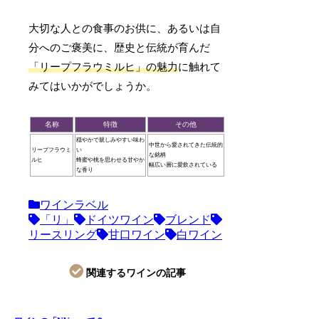
大切な人との食事のお供に、あるいは自
分へのご褒美に、歴史と伝統が育んだ
「リープフラウミルヒ」の魅力
に触れて
みてはいかがでしょうか。
名称
特徴
その他
穏やかで親しみやすい味わ
中世から愛されてきた伝統的
リープフラウミ
い
な銘柄
ルヒ
蜂蜜や桃を思わせる甘やか
幅広い層に愛飲されている
な香り
ワインラベル
「リ」
ドイツワイン
ブレンド
リースリング
甘口ワイン
白ワイン
関連するワインの記事