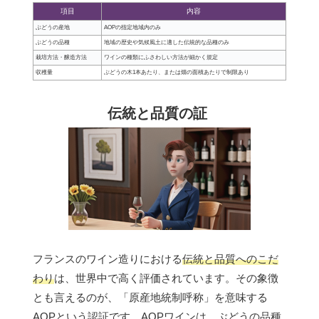
項目
内容
ぶどうの産地
AOPの指定地域内のみ
ぶどうの品種
地域の歴史や気候風土に適した伝統的な品種のみ
栽培方法・醸造方法
ワインの種類にふさわしい方法が細かく規定
収穫量
ぶどうの木1本あたり、または畑の面積あたりで制限あり
伝統と品質の証
フランスのワイン造りにおける
伝統と品質へのこだ
わり
は、世界中で高く評価されています。その象徴
とも言えるのが、「原産地統制呼称」を意味する
AOPという認証です。AOPワインは、ぶどうの品種