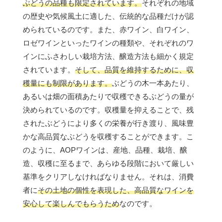
ぶどうの品種も限定されています。
それぞれの地域
の歴史や気候風土に適した、伝統的な品種だけが認
められているのです。また、赤ワイン、白ワイン、
ロゼワインといったワインの種類や、それぞれのワ
インにふさわしい栽培方法、醸造方法も細かく規定
されています。
そして、品質を維持するために、収
穫量にも制限があります。
ぶどうの木一本あたり、
あるいは畑の面積あたりで収穫できるぶどうの量が
決められているのです。収穫量を抑えることで、残
されたぶどうにより多くの栄養が行き渡り、風味豊
かな高品質なぶどうを収穫することができます。こ
のように、AOPワインは、産地、品種、栽培、醸
造、収穫に至るまで、あらゆる段階において厳しい
基準をクリアしなければなりません。それは、消費
者に
その土地の個性を表現した、高品質なワインを
安心して楽しんでもらうため
なのです。