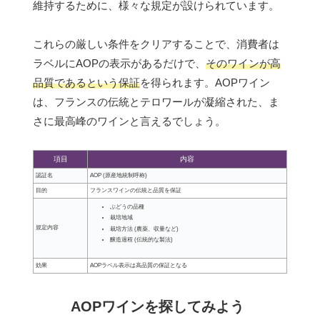
維持するために、様々な規定が設けられています。
これらの厳しい条件をクリアすることで、消費者は
ラベルにAOPの表示があるだけで、
そのワインが高
品質であるという保証
を得られます。AOPワイン
は、フランスの伝統とテロワールが凝縮された、ま
さに最高峰のワインと言えるでしょう。
項目
内容
認証名
AOP (原産地統制呼称)
目的
フランスワインの伝統と品質を保証
ぶどうの品種
栽培地域
規定内容
栽培方法 (農薬、収量など)
醸造過程 (伝統的な製法)
効果
AOPラベル表示は高品質の保証となる
AOPワインを探してみよう