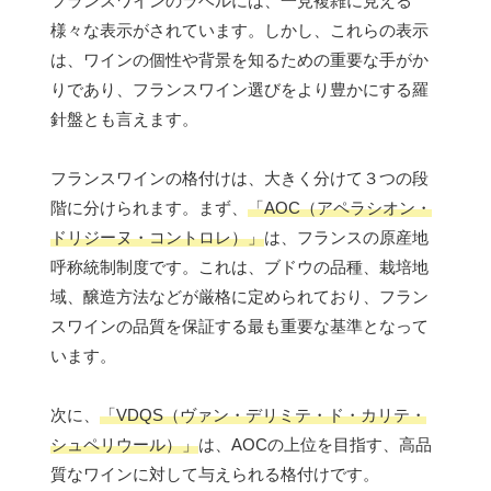
フランスワインのラベルには、一見複雑に見える
様々な表示がされています。しかし、これらの表示
は、ワインの個性や背景を知るための重要な手がか
りであり、フランスワイン選びをより豊かにする羅
針盤とも言えます。
フランスワインの格付けは、大きく分けて３つの段
階に分けられます。まず、
「AOC（アペラシオン・
ドリジーヌ・コントロレ）」
は、フランスの原産地
呼称統制制度です。これは、ブドウの品種、栽培地
域、醸造方法などが厳格に定められており、フラン
スワインの品質を保証する最も重要な基準となって
います。
次に、
「VDQS（ヴァン・デリミテ・ド・カリテ・
シュペリウール）」
は、AOCの上位を目指す、高品
質なワインに対して与えられる格付けです。