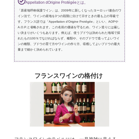
Appellation dOrigine Protégéeとは。
「原産地呼称保護ワイン」は、2009年に新しくなったヨーロッパ連合のワ
イン法で、ワインの産地を3つの段階に分けて示すときの最も上の等級で
す。フランス語では「Appellation d’Origine Protégée」といい、AOPや
A.O.P.と省略されます。この名前の価値を守るため、ワイン造りには厳し
い決まりがいくつもあります。例えば、使うブドウは決められた地域で採
れたもの100％でなければならず、種類や、そのブドウで造ってよいワイ
ンの種類、ブドウの育て方やワインの作り方、収穫してよいブドウの最大
量まで細かく決められています。
フランスワインの格付け