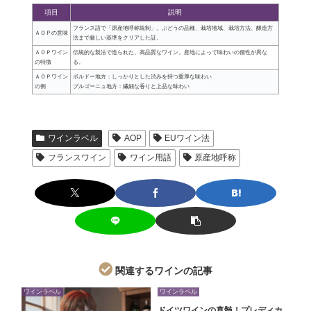
項目
説明
フランス語で「原産地呼称統制」。ぶどうの品種、栽培地域、栽培方法、醸造方
ＡＯＰの意味
法まで厳しい基準をクリアした証。
ＡＯＰワイン
伝統的な製法で造られた、高品質なワイン。産地によって味わいの個性が異な
の特徴
る。
ＡＯＰワイン
ボルドー地方：しっかりとした渋みを持つ重厚な味わい
の例
ブルゴーニュ地方：繊細な香りと上品な味わい
ワインラベル
AOP
EUワイン法
フランスワイン
ワイン用語
原産地呼称
関連するワインの記事
ワインラベル
ワインラベル
ドイツワインの真髄！プレディカ