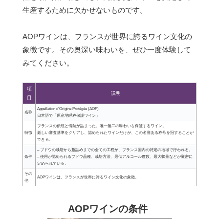
生産するために欠かせないものです。
AOPワインは、フランスが世界に誇るワイン文化の
象徴です。その奥深い味わいを、ぜひ一度体験して
みてください。
項
説明
目
Appellation d’Origine Protégée (AOP)
名称
日本語で「原産地呼称保護ワイン」
フランスの伝統と情熱が詰まった、唯一無二の味わいを保証するワイン。
特徴
厳しい審査基準をクリアし、認められたワインだけが、この名誉ある称号を冠することが
できる。
– ブドウの栽培から瓶詰めまでの全ての工程が、フランス国内の特定の地域で行われる。
条件
– 使用が認められるブドウ品種、栽培方法、最低アルコール度数、最大収量などが厳密に
定められている。
その
AOPワインは、フランスが世界に誇るワイン文化の象徴。
他
AOPワインの条件