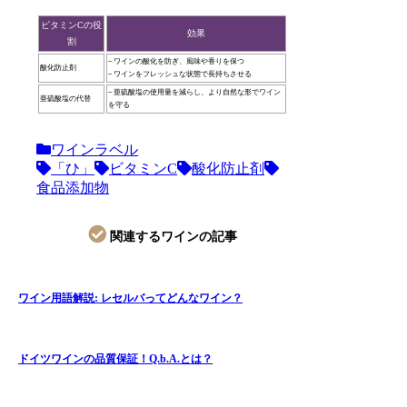
ビタミンCの役
効果
割
– ワインの酸化を防ぎ、風味や香りを保つ
酸化防止剤
– ワインをフレッシュな状態で長持ちさせる
– 亜硫酸塩の使用量を減らし、より自然な形でワイン
亜硫酸塩の代替
を守る
ワインラベル
「ひ」
ビタミンC
酸化防止剤
食品添加物
関連するワインの記事
ワイン用語解説: レセルバってどんなワイン？
ドイツワインの品質保証！Q.b.A.とは？