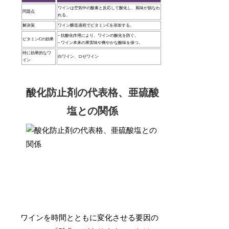
ワインは空気中の酸素と反応して酸化し、風味が損なわ
問題点
れる。
解決策
ワイン醸造過程でビタミンCを添加する。
– 抗酸化作用により、ワインの酸化を防ぐ。
ビタミンCの効果
– ワイン本来の果実味や爽やかな酸味を保つ。
特に効果的なワ
白ワイン、ロゼワイン
イン
酸化防止剤の代表格、亜硫酸
塩との関係
ワインを時間とともに変化させる要因の