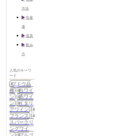
方法
生産
者
道具
飲み
方
人気のキーワ
ード
ブドウ品
種
白ワイ
ン
赤ワイ
ン
イタリ
アワイン
フランス
スパークリ
ングワイ
ン
ブルゴ