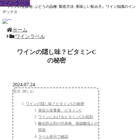
ワインラベル
ワインラベル
ワインラベル
ワインラベル
ワインラベル
ワインラベル
ワインラベル
ワインラベル
ワインラベル
『ワインの生産地･ぶどうの品種･製造方法･美味しい飲み方』ワイン知識のイン
デックス
ホーム
ワインラベル
ワインの隠し味？ビタミンC
の秘密
2024.07.24
目次
ワインの隠し味？ビタミンCの秘密
身近な栄養素、ビタミンC
ワインにおけるビタミンCの役割
酸化防止剤の代表格、亜硫酸塩との
関係
ラベル表示で確認