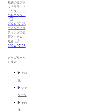
魅惑の黒ブド
ウ「ララ・ネ
アグラ」：そ
の魅力を探る
2024.07.26
ワインテイス
ティングの必
須アイテム：
吐器
2024.07.26
カテゴリーか
ら検索
アロ
マ
シャ
ンパン
その
他