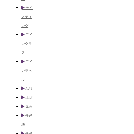
テイ
スティ
ング
ワイ
ングラ
ス
ワイ
ンラベ
ル
品種
土壌
気候
生産
地
生産