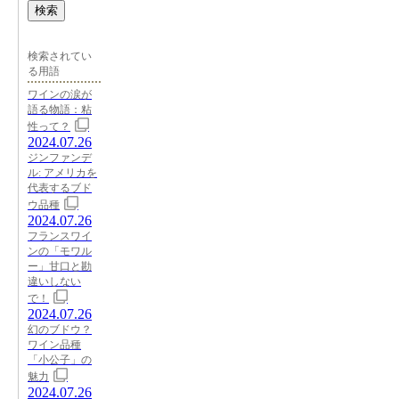
検索
検索されてい
る用語
ワインの涙が
語る物語：粘
性って？
2024.07.26
ジンファンデ
ル: アメリカを
代表するブド
ウ品種
2024.07.26
フランスワイ
ンの「モワル
ー」甘口と勘
違いしない
で！
2024.07.26
幻のブドウ？
ワイン品種
「小公子」の
魅力
2024.07.26