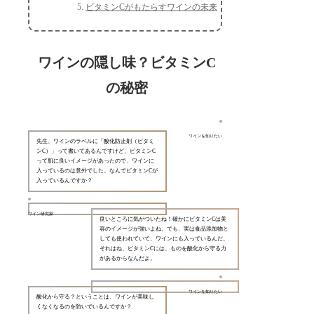
ビタミンCがもたらすワインの未来
ワインの隠し味？ビタミンC
の秘密
ワインを知りたい
先生、ワインのラベルに「酸化防止剤（ビタミ
ンC）」って書いてあるんですけど、ビタミンC
って肌に良いイメージがあったので、ワインに
入っているのは意外でした。なんでビタミンCが
入っているんですか？
ワイン研究家
良いところに気がついたね！確かにビタミンCは美
容のイメージが強いよね。でも、実は食品添加物と
しても使われていて、ワインにも入っているんだ。
それはね、ビタミンCには、ものを酸化から守る力
があるからなんだよ。
ワインを知りたい
酸化から守る？ということは、ワインが美味し
くなくなるのを防いでいるんですか？