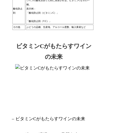
ワインの酸化を防ぐために添加される。ビタミンCもその一
種。
酸化防止
表示例：
剤
「酸化防止剤（ビタミンC）」
「酸化防止剤（V.C）」
その他
ぶどうの品種、生産地、アルコール度数、輸入業者など
ビタミンCがもたらすワイン
の未来
– ビタミンCがもたらすワインの未来