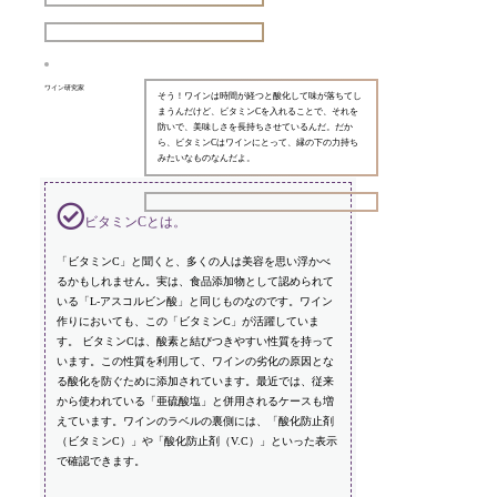
ワイン研究家
そう！ワインは時間が経つと酸化して味が落ちてし
まうんだけど、ビタミンCを入れることで、それを
防いで、美味しさを長持ちさせているんだ。だか
ら、ビタミンCはワインにとって、縁の下の力持ち
みたいなものなんだよ。
ビタミンCとは。
「ビタミンC」と聞くと、多くの人は美容を思い浮かべ
るかもしれません。実は、食品添加物として認められて
いる「L-アスコルビン酸」と同じものなのです。ワイン
作りにおいても、この「ビタミンC」が活躍していま
す。 ビタミンCは、酸素と結びつきやすい性質を持って
います。この性質を利用して、ワインの劣化の原因とな
る酸化を防ぐために添加されています。最近では、従来
から使われている「亜硫酸塩」と併用されるケースも増
えています。ワインのラベルの裏側には、「酸化防止剤
（ビタミンC）」や「酸化防止剤（V.C）」といった表示
で確認できます。