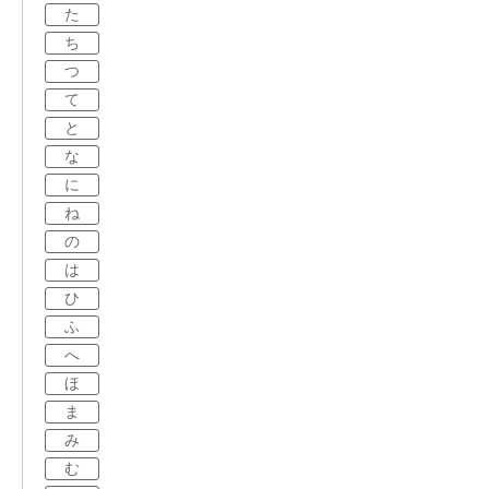
た
ち
つ
て
と
な
に
ね
の
は
ひ
ふ
へ
ほ
ま
み
む