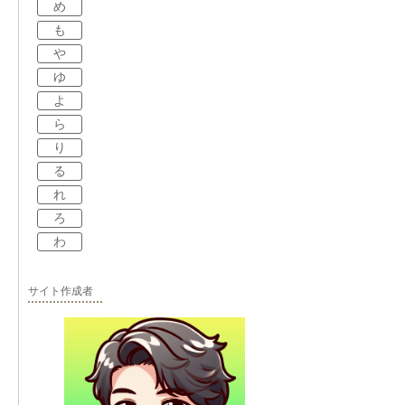
め
も
や
ゆ
よ
ら
り
る
れ
ろ
わ
サイト作成者