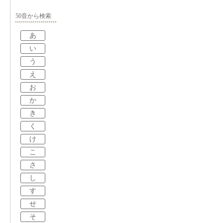
50音から検索
あ
い
う
え
お
か
き
く
け
こ
さ
し
す
せ
そ