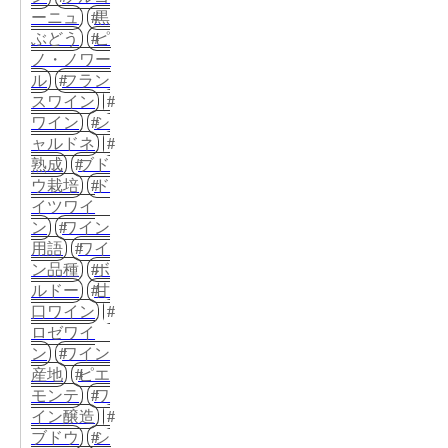
ーニュ
黒
ぶどう
ピ
ノ・ノワー
ル
フラン
スワイン
ワイン
シ
ャルドネ
熟成
ブド
ウ栽培
ド
イツワイ
ン
ワイン
用語
ワイ
ン品種
ボ
ルドー
甘
口ワイン
ロゼワイ
ン
ワイン
産地
ピエ
モンテ
ワ
イン醸造
ブドウ
シ