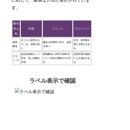
す。
酸化
防止
特徴
メリット
デメリット
剤
古くから使用され
近年、使用量を
亜硫
酸化を効果的に防ぎ、品質
ている、効果が高
減らす動きがあ
酸塩
を保つ
い
る
食品添加物として
亜硫酸塩と併用で効果UP、
品質管理が複雑
ビタ
安全、高い抗酸化
ワイン本来の風味を引き出
になる場合があ
ミンC
作用
す
る
ラベル表示で確認