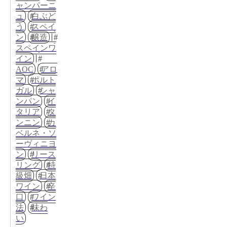
ャンパーニ
ュ
白ぶど
う
スペイ
ン
醸造
スペインワ
イン
AOC
アロ
マ
ポルト
ガル
シャ
ンパン
イ
タリア
タ
ンニン
カ
ベルネ・ソ
ーヴィニヨ
ン
リース
リング
特
級畑
日本
ワイン
辛
口
ワイン
法
味わ
い