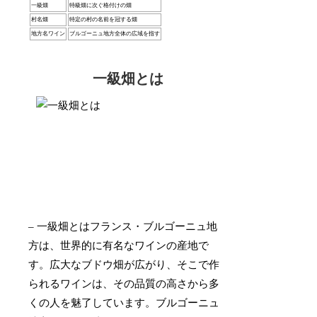
一級畑
特級畑に次ぐ格付けの畑
村名畑
特定の村の名前を冠する畑
地方名ワイン
ブルゴーニュ地方全体の広域を指す
一級畑とは
– 一級畑とはフランス・ブルゴーニュ地
方は、世界的に有名なワインの産地で
す。広大なブドウ畑が広がり、そこで作
られるワインは、その品質の高さから多
くの人を魅了しています。ブルゴーニュ