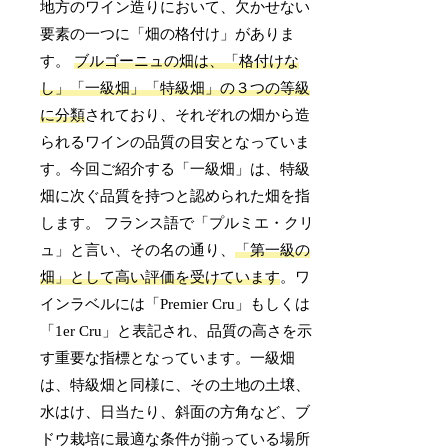
地方のワイン造りにおいて、欠かせない
要素の一つに「畑の格付け」がありま
す。
ブルゴーニュの畑は、「格付けな
し」「一級畑」「特級畑」の３つの等級
に分類
されており、それぞれの畑から造
られるワインの品質の目安となっていま
す。今回ご紹介する「一級畑」は、特級
畑に次ぐ品質を持つと認められた畑を指
します。 フランス語で「プルミエ・クリ
ュ」と言い、その名の通り、
「第一級の
畑」として高い評価を受けています
。ワ
インラベルには「Premier Cru」もしくは
「1er Cru」と表記され、品質の高さを示
す重要な指標となっています。一級畑
は、特級畑と同様に、その土地の土壌、
水はけ、日当たり、斜面の方角など、ブ
ドウ栽培に最適な条件が揃っている場所