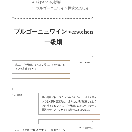
味わいへの影響
ブルゴーニュワイン探求の楽しみ
ブルゴーニュワイン verstehen
一級畑
ワインを知りたい
先生、「一級畑」ってよく聞くんですけど、ど
ういう意味ですか？
ワイン研究家
良い質問だね！ フランスのブルゴーニュ地方のワイ
ンでよく聞く言葉だね。 あそこは畑の区画ごとにラ
ンク付けされていて、「一級畑」はその中でも特に
品質の高いブドウができる畑のことなんだよ。
ワインを知りたい
へえー！品質が良いんですね！ 一級畑のワイン