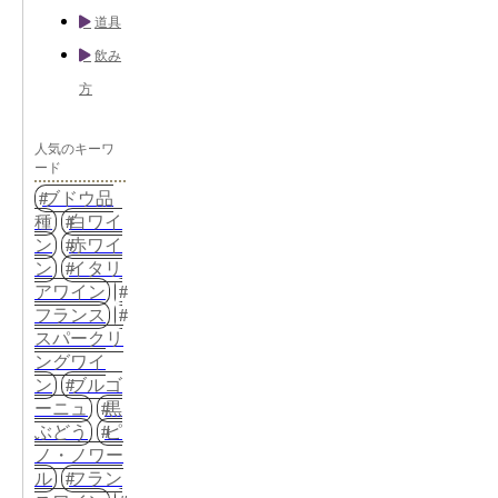
道具
飲み
方
人気のキーワ
ード
ブドウ品
種
白ワイ
ン
赤ワイ
ン
イタリ
アワイン
フランス
スパークリ
ングワイ
ン
ブルゴ
ーニュ
黒
ぶどう
ピ
ノ・ノワー
ル
フラン