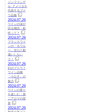
ジンファンデ
ル: アメリカを
代表するブド
ウ品種
2024.07.26
ワインの涙が
語る物語：粘
性って？
2024.07.26
フランスワイ
ンの「モワル
ー」甘口と勘
違いしない
で！
2024.07.26
幻のブドウ？
ワイン品種
「小公子」の
魅力
2024.07.26
ワインの香り
を楽しむ：第
二アロマの世
界
2024.07.26
魅惑の黒ブド