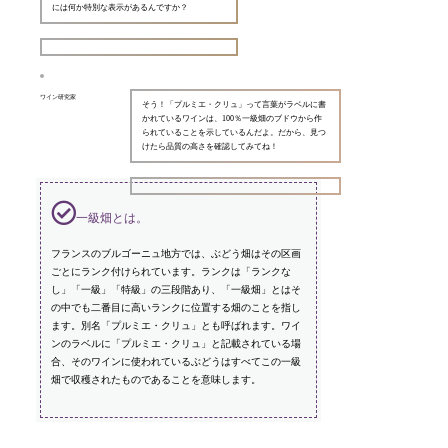
には何か特別な表示があるんですか？
ワイン研究家
そう！「プルミエ・クリュ」って言葉がラベルに書
かれているワインは、100％一級畑のブドウから作
られていることを示しているんだよ。だから、見つ
けたら品質の高さを確認してみてね！
一級畑とは。
フランスのブルゴーニュ地方では、ぶどう畑はその区画
ごとにランク付けられています。ランクは「ランクな
し」「一級」「特級」の三段階あり、「一級畑」とはそ
の中でも二番目に高いランクに位置する畑のことを指し
ます。別名「プルミエ・クリュ」とも呼ばれます。ワイ
ンのラベルに「プルミエ・クリュ」と記載されている場
合、そのワインに使われているぶどうはすべてこの一級
畑で収穫されたものであることを意味します。