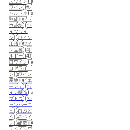
スワイン
ワイン
シ
ャルドネ
熟成
ブド
ウ栽培
ド
イツワイ
ン
ワイン
用語
ワイ
ン品種
ボ
ルドー
甘
口ワイン
ロゼワイ
ン
ワイン
産地
ピエ
モンテ
ワ
イン醸造
ブドウ
シ
ャンパーニ
ュ
白ぶど
う
スペイ
ン
醸造
スペインワ