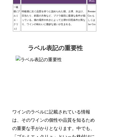
表記
一級
畑 (プ
特級畑に次ぐ品質を持つと認められた畑。土壌、水はけ、
Premier
ルミ
日当たり、斜面の方角など、ブドウ栽培に最適な条件が揃
Cru も
エ・
っている。畑の場所や向きによって土壌や日照条件が異な
しくは
クリ
り、ワインの味わいに微妙な違いが生まれる。
1er Cru
ュ)
ラベル表記の重要性
ワインのラベルに記載されている情報
は、そのワインの個性や品質を知るため
の重要な手がかりとなります。中でも、
「プルミエ・クリュ」といった
格付け
に