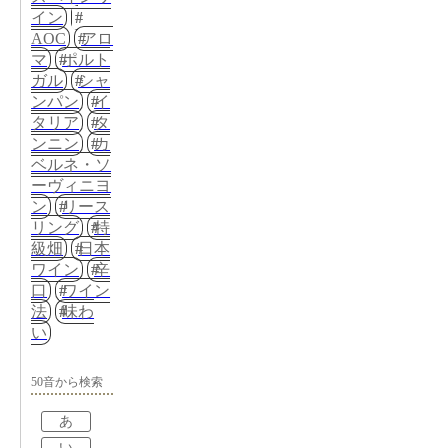
イン
AOC
アロ
マ
ポルト
ガル
シャ
ンパン
イ
タリア
タ
ンニン
カ
ベルネ・ソ
ーヴィニヨ
ン
リース
リング
特
級畑
日本
ワイン
辛
口
ワイン
法
味わ
い
50音から検索
あ
い