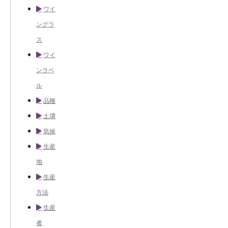
ワイ
ングラ
ス
ワイ
ンラベ
ル
品種
土壌
気候
生産
地
生産
方法
生産
者