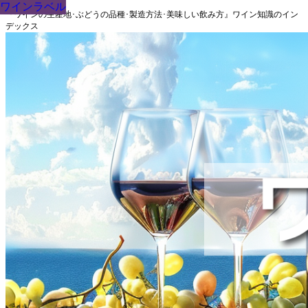
ワインラベル
ワインラベル
ワインラベル
ワインラベル
ワインラベル
ワインラベル
ワインラベル
ワインラベル
ワインラベル
『ワインの生産地･ぶどうの品種･製造方法･美味しい飲み方』ワイン知識のイン
デックス