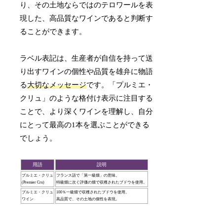
り、その土地ならではのテロワールを表
現した、高品質なワインであると判断す
ることができます。
ラベル表記は、生産者が自信を持って送
り出すワインの個性や品質を雄弁に物語
る
大切なメッセージ
です。「プルミエ・
クリュ」のような格付け表示に注目する
ことで、より深くワインを理解し、自分
にとって最高の1本を選ぶことができる
でしょう。
用語
説明
プルミエ・クリュ
フランス語で「第一級畑」の意味。
(Premier Cru)
特級畑に次ぐ評価の畑で収穫されたブドウを使用。
プルミエ・クリュ
100％一級畑で収穫されたブドウを使用。
ワイン
高品質で、その土地の個性を表現。