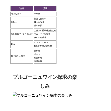
項目
説明
畑の格付け
一級畑
複雑で奥深い
味わい
様々な香り
長い余韻
力強さや重厚感は控えめ
特級畑のワインとの比較
フルーティな香り
爽やかな酸味
バランスの良さ
魅力
幅広い料理との相性
肉料理
チーズ
相性の良い料理
魚介料理
野菜料理
ブルゴーニュワイン探求の楽
しみ