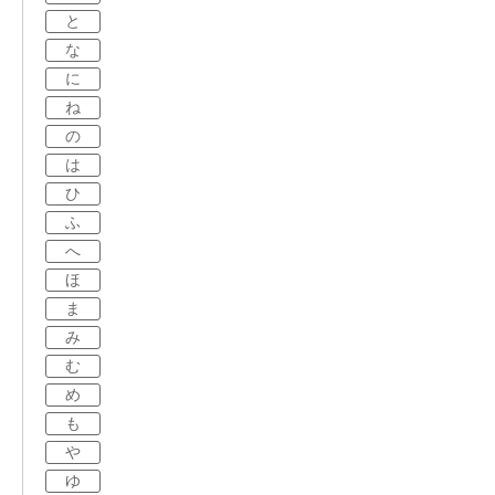
と
な
に
ね
の
は
ひ
ふ
へ
ほ
ま
み
む
め
も
や
ゆ