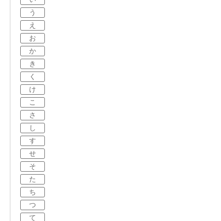
う
え
お
か
き
く
け
こ
さ
し
す
せ
そ
た
ち
つ
て