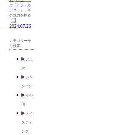
ウ「ララ・ネ
アグラ」：そ
の魅力を探る
2024.07.26
カテゴリーか
ら検索
アロ
マ
シャ
ンパン
その
他
テイ
スティ
ング