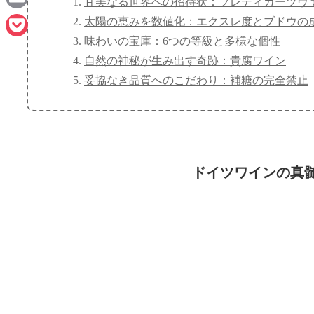
甘美なる世界への招待状：プレディカーツヴ
Email
太陽の恵みを数値化：エクスレ度とブドウの
味わいの宝庫：6つの等級と多様な個性
Pocket
自然の神秘が生み出す奇跡：貴腐ワイン
妥協なき品質へのこだわり：補糖の完全禁止
ドイツワインの真