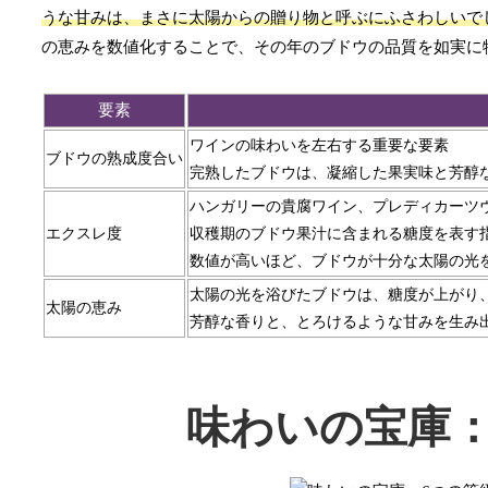
うな甘みは、まさに太陽からの贈り物と呼ぶにふさわしいで
の恵みを数値化することで、その年のブドウの品質を如実に
要素
ワインの味わいを左右する重要な要素
ブドウの熟成度合い
完熟したブドウは、凝縮した果実味と芳醇
ハンガリーの貴腐ワイン、プレディカーツ
エクスレ度
収穫期のブドウ果汁に含まれる糖度を表す
数値が高いほど、ブドウが十分な太陽の光
太陽の光を浴びたブドウは、糖度が上がり
太陽の恵み
芳醇な香りと、とろけるような甘みを生み
味わいの宝庫：