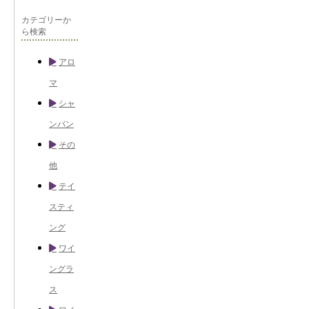
カテゴリーか
ら検索
アロ
マ
シャ
ンパン
その
他
テイ
スティ
ング
ワイ
ングラ
ス