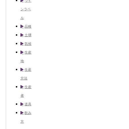
ワイ
ンラベ
ル
品種
土壌
気候
生産
地
生産
方法
生産
者
道具
飲み
方