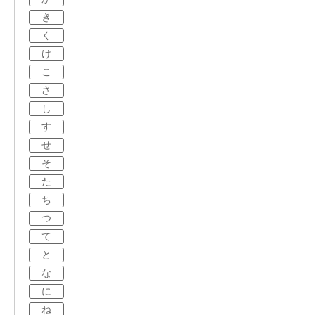
き
く
け
こ
さ
し
す
せ
そ
た
ち
つ
て
と
な
に
ね