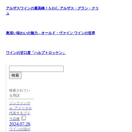
アルザスワインの最高峰！A.O.C. アルザス・グラン・クリ
ュ
奥深い味わいの魅力 – オールド・ヴァイン ワインの世界
ワインの甘口度「ハルプトロッケン」
検索
検索されてい
る用語
ジンファンデ
ル: アメリカを
代表するブド
ウ品種
2024.07.26
ワインの涙が