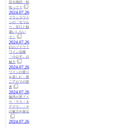
語る物語：粘
性って？
2024.07.26
フランスワイ
ンの「モワル
ー」甘口と勘
違いしない
で！
2024.07.26
幻のブドウ？
ワイン品種
「小公子」の
魅力
2024.07.26
ワインの香り
を楽しむ：第
二アロマの世
界
2024.07.26
魅惑の黒ブド
ウ「ララ・ネ
アグラ」：そ
の魅力を探る
2024.07.26