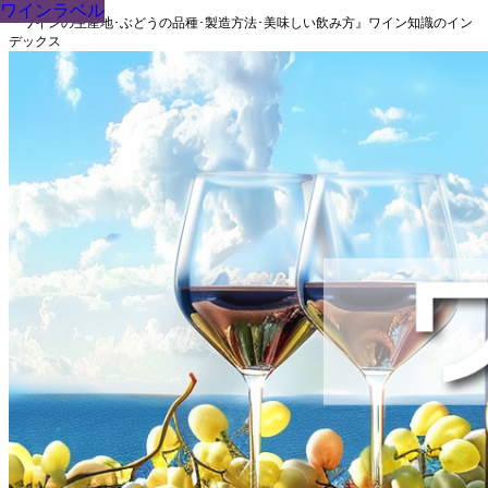
ワインラベル
ワインラベル
ワインラベル
ワインラベル
ワインラベル
ワインラベル
ワインラベル
ワインラベル
ワインラベル
『ワインの生産地･ぶどうの品種･製造方法･美味しい飲み方』ワイン知識のイン
デックス