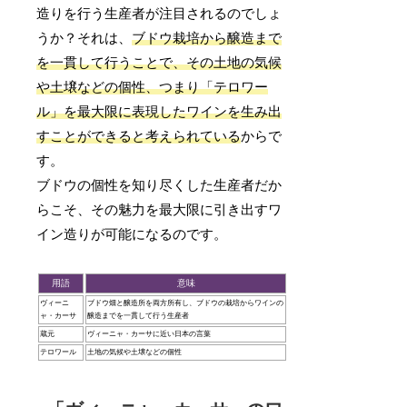
造りを行う生産者が注目されるのでしょ
うか？それは、
ブドウ栽培から醸造まで
を一貫して行うことで、その土地の気候
や土壌などの個性、つまり「テロワー
ル」を最大限に表現したワインを生み出
すことができると考えられている
からで
す。
ブドウの個性を知り尽くした生産者だか
らこそ、その魅力を最大限に引き出すワ
イン造りが可能になるのです。
用語
意味
ヴィーニ
ブドウ畑と醸造所を両方所有し、ブドウの栽培からワインの
ャ・カーサ
醸造までを一貫して行う生産者
蔵元
ヴィーニャ・カーサに近い日本の言葉
テロワール
土地の気候や土壌などの個性