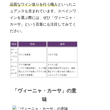
品質なワイン造りを行う職人
といったニ
ュアンスも含まれています。スペインワ
インを選ぶ際には、ぜひ「ヴィーニャ・
カーサ」という言葉にも注目してみてく
ださい。
用語
意味
備考
カー
サ・ヴ
ワイン生産者
イタリア語
ィニコ
ラ
ブドウ畑の家
スペイン語
ヴィー
（ブドウ畑を所有し、そこで栽
土地の伝統を守りながら、高品
ニャ・
培したブドウを使ってワイン造
質なワイン造りを行う職人とい
カーサ
りを行う生産者）
ったニュアンスを含む
「ヴィーニャ・カーサ」の意
味