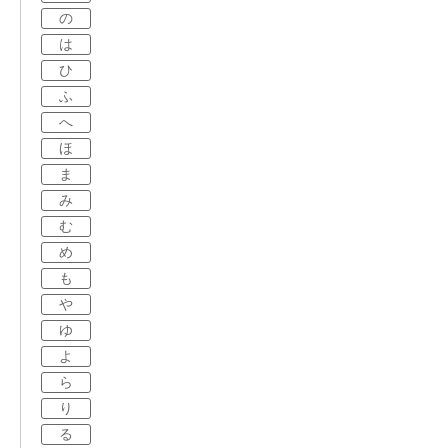
の
は
ひ
ふ
へ
ほ
ま
み
む
め
も
や
ゆ
よ
ら
り
る