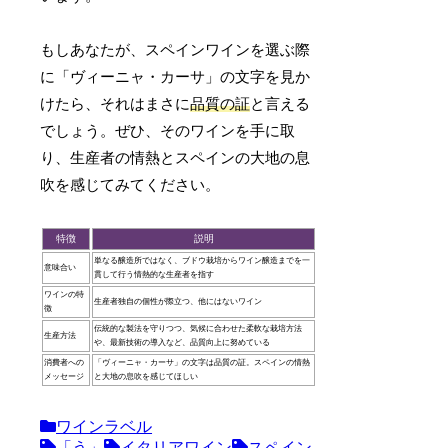
もしあなたが、スペインワインを選ぶ際
に「ヴィーニャ・カーサ」の文字を見か
けたら、それはまさに
品質の証
と言える
でしょう。ぜひ、そのワインを手に取
り、生産者の情熱とスペインの大地の息
吹を感じてみてください。
特徴
説明
単なる醸造所ではなく、ブドウ栽培からワイン醸造までを一
意味合い
貫して行う情熱的な生産者を指す
ワインの特
生産者独自の個性が際立つ、他にはないワイン
徴
伝統的な製法を守りつつ、気候に合わせた柔軟な栽培方法
生産方法
や、最新技術の導入など、品質向上に努めている
消費者への
「ヴィーニャ・カーサ」の文字は品質の証。スペインの情熱
メッセージ
と大地の息吹を感じてほしい
ワインラベル
「う」
イタリアワイン
スペイン