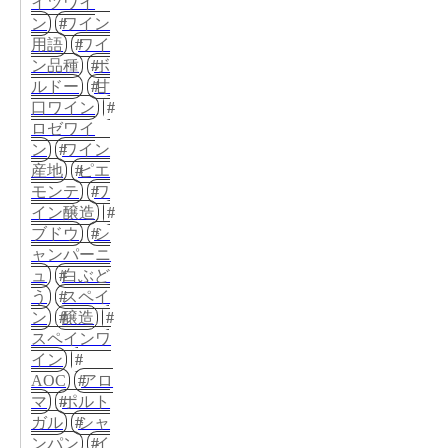
イツワイ
ン
ワイン
用語
ワイ
ン品種
ボ
ルドー
甘
口ワイン
ロゼワイ
ン
ワイン
産地
ピエ
モンテ
ワ
イン醸造
ブドウ
シ
ャンパーニ
ュ
白ぶど
う
スペイ
ン
醸造
スペインワ
イン
AOC
アロ
マ
ポルト
ガル
シャ
ンパン
イ