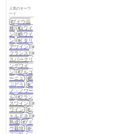
人気のキーワ
ード
ブドウ品
種
白ワイ
ン
赤ワイ
ン
イタリ
アワイン
フランス
スパークリ
ングワイ
ン
ブルゴ
ーニュ
黒
ぶどう
ピ
ノ・ノワー
ル
フラン
スワイン
ワイン
シ
ャルドネ
熟成
ブド
ウ栽培
ド