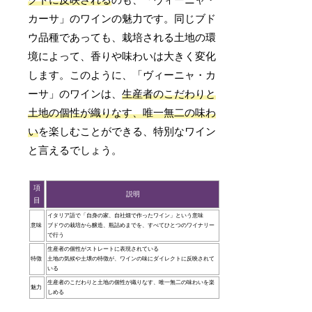
カーサ」のワインの魅力です。同じブド
ウ品種であっても、栽培される土地の環
境によって、香りや味わいは大きく変化
します。このように、「ヴィーニャ・カ
ーサ」のワインは、
生産者のこだわりと
土地の個性が織りなす、唯一無二の味わ
い
を楽しむことができる、特別なワイン
と言えるでしょう。
項
説明
目
イタリア語で「自身の家、自社畑で作ったワイン」という意味
意味
ブドウの栽培から醸造、瓶詰めまでを、すべてひとつのワイナリー
で行う
生産者の個性がストレートに表現されている
特徴
土地の気候や土壌の特徴が、ワインの味にダイレクトに反映されて
いる
生産者のこだわりと土地の個性が織りなす、唯一無二の味わいを楽
魅力
しめる