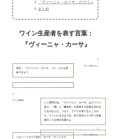
「ヴィーニャ・カーサ」のワイン
まとめ
ワイン生産者を表す言葉：
『ヴィーニャ・カーサ』
ワインを知りたい
先生、「ヴィーニャ・カーサ」って、どんな意
味ですか？
ワイン研究家
いい質問だね。「ヴィーニャ・カーサ」はスペイン
語で、「畑」と「醸造所」を意味する言葉を合わせ
たものなんだ。つまり、ブドウを育てるところか
ら、ワインにするまでを、全て自分たちで行う生産
者のことを指す言葉だよ。
ワインを知りたい
へえー！イタリア語の「カーサ・ヴィニコラ」