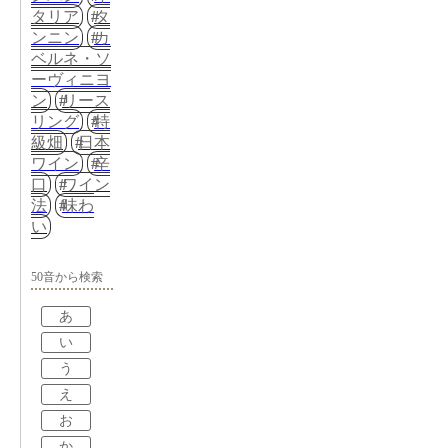
タリア
タ
ンニン
カ
ベルネ・ソ
ーヴィニヨ
ン
リース
リング
特
級畑
日本
ワイン
辛
口
ワイン
法
味わ
い
50音から検索
あ
い
う
え
お
か