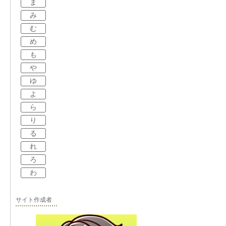
ま
み
む
め
も
や
ゆ
よ
ら
り
る
れ
ろ
わ
サイト作成者