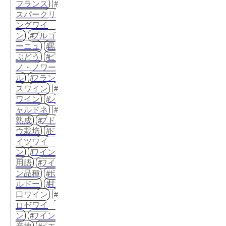
フランス
スパークリ
ングワイ
ン
ブルゴ
ーニュ
黒
ぶどう
ピ
ノ・ノワー
ル
フラン
スワイン
ワイン
シ
ャルドネ
熟成
ブド
ウ栽培
ド
イツワイ
ン
ワイン
用語
ワイ
ン品種
ボ
ルドー
甘
口ワイン
ロゼワイ
ン
ワイン