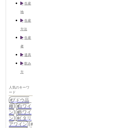
生産
地
生産
方法
生産
者
道具
飲み
方
人気のキーワ
ード
ブドウ品
種
白ワイ
ン
赤ワイ
ン
イタリ
アワイン