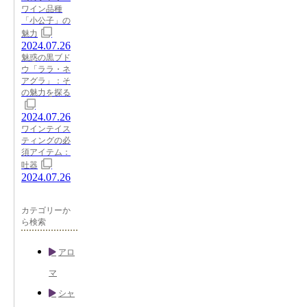
ワイン品種
「小公子」の
魅力
2024.07.26
魅惑の黒ブド
ウ「ララ・ネ
アグラ」：そ
の魅力を探る
2024.07.26
ワインテイス
ティングの必
須アイテム：
吐器
2024.07.26
カテゴリーか
ら検索
アロ
マ
シャ