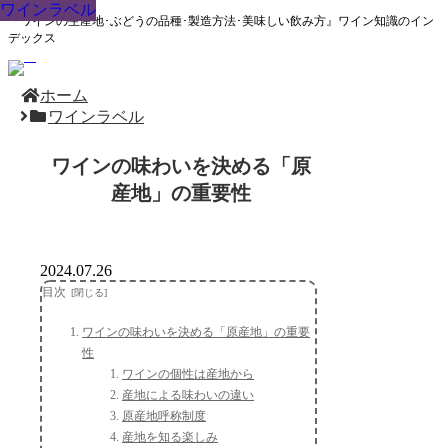
ワインラベル
ワインラベル
ワインラベル
ワインラベル
ワインラベル
ワインラベル
ワインラベル
ワインラベル
ワインラベル
『ワインの生産地･ぶどうの品種･製造方法･美味しい飲み方』ワイン知識のイン
デックス
ホーム
ワインラベル
ワインの味わいを決める「原
産地」の重要性
2024.07.26
目次
ワインの味わいを決める「原産地」の重要
性
ワインの個性は産地から
産地による味わいの違い
原産地呼称制度
産地を知る楽しみ