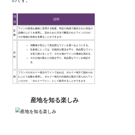
のです。
項
説明
目
ワインの産地を厳格に管理する制度。特定の地域で栽培された特定の
定
品種のぶどうを使用し、定められた方法で醸造されたワインだけが、
義
その地域の名称を名乗ることができます。
消費者が安心して高品質なワインを選べるようにする。
生産者にとっては、伝統的な製法を守り、高品質なワイン
目
を造り続けることで、その土地のワインの価値を高める。
的
その土地の風土と伝統を守り、高品質なワインを保証す
る。
フランスのボルドー地方のワインであれば、ボルドー地方で認められ
例
たぶどう品種を使用し、ボルドー地方の伝統的な製法で造られたワイ
ンだけが、「ボルドーワイン」として販売することができます。
産地を知る楽しみ