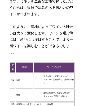
ます。ミネラル豊富な土壌で育ったぶど
うからは、複雑で深みのある味わいのワ
インが生まれます。
このように、産地によってワインの味わ
いは大きく変化します。ワインを選ぶ際
には、産地にも注目することで、より一
層ワインを楽しむことができるでしょ
う。
要
詳細
ワインの特徴
素
糖度が高く、果実味あふれる
アルコール度数が高く、濃厚な味わ
気候
温暖
い
酸味が際立つ、爽やかな味わい
冷涼
フレッシュで軽やかな味わい
土壌
水はけのよい土壌
すっきりとした飲み口