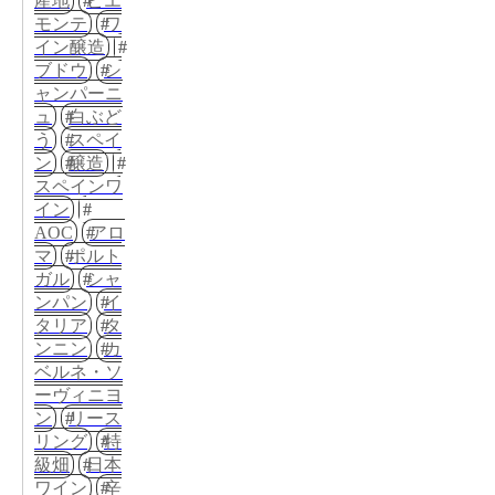
産地
ピエ
モンテ
ワ
イン醸造
ブドウ
シ
ャンパーニ
ュ
白ぶど
う
スペイ
ン
醸造
スペインワ
イン
AOC
アロ
マ
ポルト
ガル
シャ
ンパン
イ
タリア
タ
ンニン
カ
ベルネ・ソ
ーヴィニヨ
ン
リース
リング
特
級畑
日本
ワイン
辛