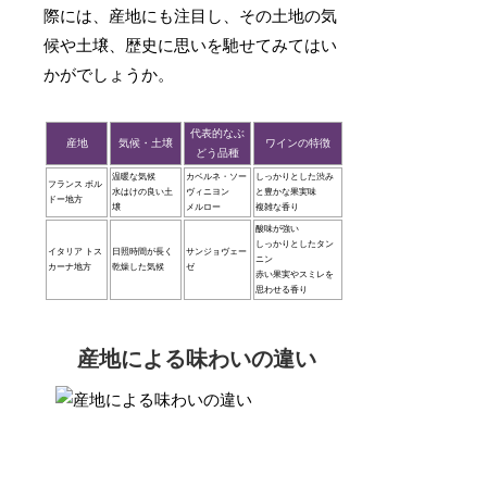
際には、産地にも注目し、その土地の気
候や土壌、歴史に思いを馳せてみてはい
かがでしょうか。
代表的なぶ
産地
気候・土壌
ワインの特徴
どう品種
温暖な気候
カベルネ・ソー
しっかりとした渋み
フランス ボル
水はけの良い土
ヴィニヨン
と豊かな果実味
ドー地方
壌
メルロー
複雑な香り
酸味が強い
しっかりとしたタン
イタリア トス
日照時間が長く
サンジョヴェー
ニン
カーナ地方
乾燥した気候
ゼ
赤い果実やスミレを
思わせる香り
産地による味わいの違い