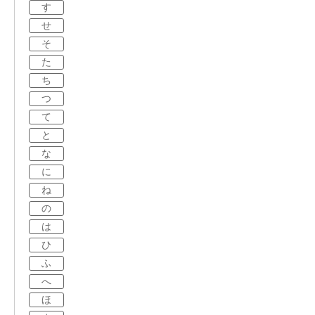
す
せ
そ
た
ち
つ
て
と
な
に
ね
の
は
ひ
ふ
へ
ほ