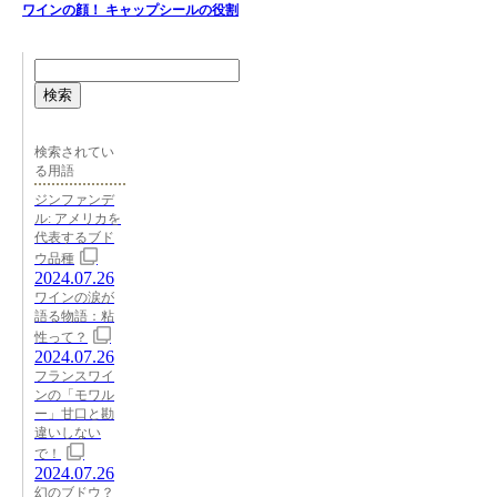
ワインの顔！ キャップシールの役割
検索
検索されてい
る用語
ジンファンデ
ル: アメリカを
代表するブド
ウ品種
2024.07.26
ワインの涙が
語る物語：粘
性って？
2024.07.26
フランスワイ
ンの「モワル
ー」甘口と勘
違いしない
で！
2024.07.26
幻のブドウ？