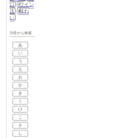
口
ワイン
法
味わ
い
50音から検索
あ
い
う
え
お
か
き
く
け
こ
さ
し