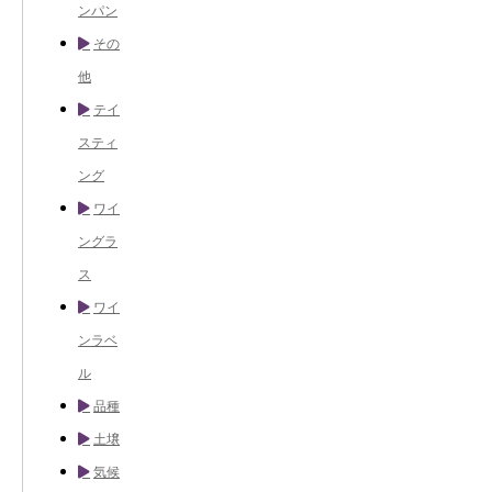
ンパン
その
他
テイ
スティ
ング
ワイ
ングラ
ス
ワイ
ンラベ
ル
品種
土壌
気候