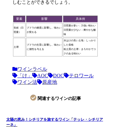
しむことができるでしょう。
要素
影響
具体例
日照量が多い：力強い味わい
気候（日
ブドウの糖度に影響し、味わい
日照量が少ない：爽やかな酸
照量）
が変わる
味
水はけの良い土地：しっかり
ブドウの生育に影響し、味わい
した骨格
土壌
に個性を与える
粘土質の土壌：まろやかでコ
クのある味わい
ワインラベル
「け」
AOC
DOC
テロワール
ワイン法
原産地
関連するワインの記事
太陽の恵み！シチリアを旅するワイン「テッレ・シチリア
ーネ」