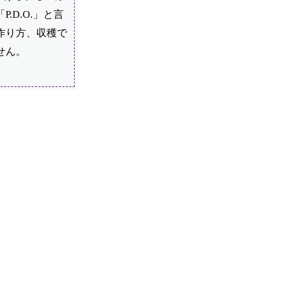
D.O.」と言
作り方、収穫で
せん。