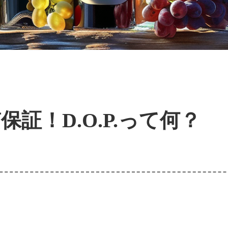
証！D.O.P.って何？