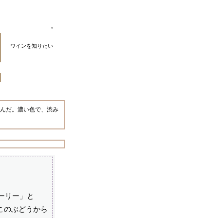
ワインを知りたい
たんだ。濃い色で、渋み
ーリー」と
このぶどうから