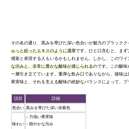
その名の通り、黒みを帯びた深い色合いが魅力のブラックク
ゅっと絞ったエキスのように濃厚
です。ひと口含むと、まず
感覚と表現する人もいるかもしれません。しかし、このワイ
な渋みと、非常に豊かな酸味が感じられる
のです。この酸味
一層引き立てています。重厚な飲み口でありながら、後味は
果実味と、それを支える酸味の絶妙なバランスによって、ブ
項目
詳細
色合い
黒みを帯びた深い赤紫色
– 力強い果実味
味わい
– 穏やかな渋み